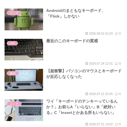
Androidのまともなキーボード、
エッヂ
「Flick」しかない
2026.08.02 01:03
0
最近のこのキーボードの質感
VIP
2026.07.24 12:01
0
【超衝撃】パソコンのマウスとキーボード
嫌儲
が反応しなくなった
2026.07.21 22:45
0
ワイ「キーボードのテンキーっているん
エッヂ
か？」お前らA「いらない」B「絶対い
る」C「Insertとかある所もいらない」
2026.07.21 14:02
0