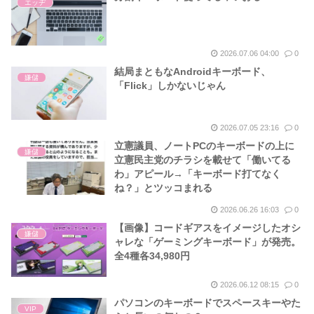
エッヂ
2026.07.06 04:00
0
結局まともなAndroidキーボード、
嫌儲
「Flick」しかないじゃん
2026.07.05 23:16
0
立憲議員、ノートPCのキーボードの上に
嫌儲
立憲民主党のチラシを載せて「働いてる
わ」アピール→「キーボード打てなく
ね？」とツッコまれる
2026.06.26 16:03
0
【画像】コードギアスをイメージしたオシ
嫌儲
ャレな「ゲーミングキーボード」が発売。
全4種各34,980円
2026.06.12 08:15
0
パソコンのキーボードでスペースキーやた
VIP