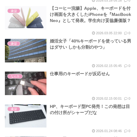
2026.03.16 05:16
0
【コーヒー浣腸】Apple、キーボードを付
嫌儲
け画面を大きくしたiPhoneを『MacBook
Neo』として発表。学生向け妥協廉価版？
2026.03.05 22:00
0
婚活女子「40%キーボードを使っている男
嫌儲
はダサい しかも分割のやつ」
2026.02.15 05:45
0
仕事用のキーボードが反応せん
なんG
2026.02.15 00:01
0
HP、キーボード型PC発売！この発想は目
嫌儲
の付け所がシャープだな
2026.01.24 08:46
0