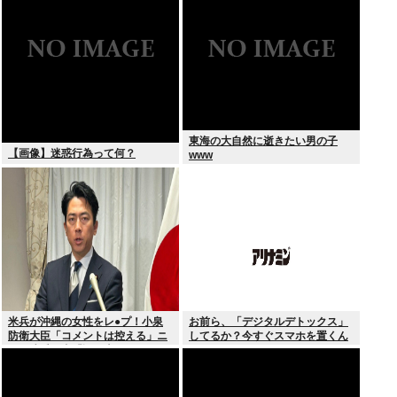
被災地視察”PV動画”から続く不信
部から冷ややかな声…被災地視
察”PV動画”から続く不信
東海の大自然に逝きたい男の子
【画像】迷惑行為って何？
www
米兵が沖縄の女性をレ●プ！小泉
お前ら、「デジタルデトックス」
防衛大臣「コメントは控える」ニ
してるか？今すぐスマホを置くん
ュー速愛国者「辺野古！」
だ。