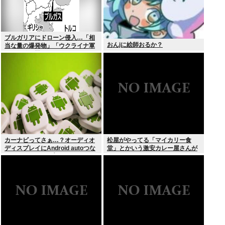
ブルガリアにドローン侵入…「相
おんjに絵師おるか？
当な量の爆発物」「ウクライナ軍
がよく使う機種」
カーナビってさぁ…？オーディオ
松屋がやってる「マイカリー食
ディスプレイにAndroid autoつな
堂」とかいう激安カレー屋さんが
いでGoogleマップとかcocchiとか
こちらwww
ナビリンクでマジで十分だよな…