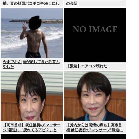
捕、妻の顔面ボコボコ半56しにし
の会話
た。
今までおんj民が晒してきた乳首ふ
【緊急】エアコン壊れた
やした
【高市首相】就任後初の”マッサー
【党内からは同情の声も】高市首
ジ”報道に「疲れてるアピ？」と
相 就任後初の”マッサージ”報道に
SNSでは一部から冷ややかな声…
「疲れてるアピ？」とSNSでは一