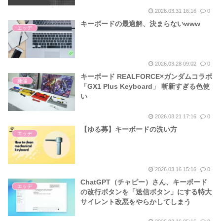
2026.03.31 16:16
0
キーボードの最適解、決まらないwww
エッヂ
2026.03.28 09:02
0
キーボード REALFORCE×ガンダムコラボ
嫌儲
「GX1 Plus Keyboard」 斬新すぎる色使
い
2026.03.21 17:16
0
【ゆる募】キーボードの洗い方
エッヂ
2026.03.16 15:16
0
ChatGPT（チャピー）さん、キーボード
エッヂ
の改行ボタンを「送信ボタン」にする特大
サイレント改悪をやらかしてしまう