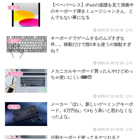
【ペーパーレス】iPadの楽譜を見て演奏中
嫌儲
のキーボード弾きミュージシャンさん、と
んでもない事になる
2026.07.21 00:30
0
キーボードでゲームするのムズすぎな
嫌儲
件…。移動だけで指3本も使うの無駄すぎ
ね？
2026.07.20 22:18
0
メカニカルキーボード買ったんやけどめっ
なんG
ちゃ使いにくい⌨🥺
2026.07.15 14:31
0
メーカー「ほい。新しいゲーミングキーボ
嫌儲
ード。6万円ね」👈もう高いと思わなくな
ったよな。
2026.07.10 19:00
0
分割キーボード使ってるヤツおる？