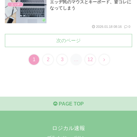
エッヂ民のマウスとキーボード、皆コレに
エッヂ
なってしまう
2026.01.18 08:16
0
次のページ
次
1
2
3
…
12
へ
PAGE TOP
ロジカル速報