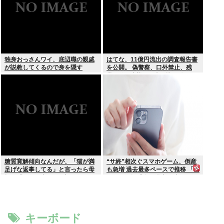
独身おっさんワイ、底辺職の親戚
はてな、11億円流出の調査報告書
が説教してくるので身を隠す
を公開。 偽警察、口外禁止、残
業・休日出勤200時間越、孤
立…。やばすぎて草はえる
糖質寛解傾向なんだが、「猫が満
“サ終”相次ぐスマホゲーム、倒産
足げな返事してる」と言ったら母
も急増 過去最多ペースで推移 「当
親に「お気の毒w」と言われた
たれば一攫千金」過去の時代に
キーボード