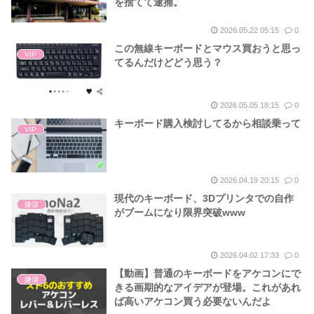
を捨てて逮捕。
2026.05.22 05:15
0
この無線キーボードとマウス買おうと思っ
VIP
てるんだけどどう思う？
2026.05.05 18:15
0
キーボード購入検討してるから相談乗って
VIP
2026.04.19 20:15
0
現代のキーボード、3Dプリンタでの自作
嫌儲
がブームになり限界突破www
2026.04.02 17:33
0
【動画】普通のキーボードをアケコンにで
嫌儲
きる画期的なアイデアが登場。これがあれ
ば高いアケコン買う必要ないんだよ