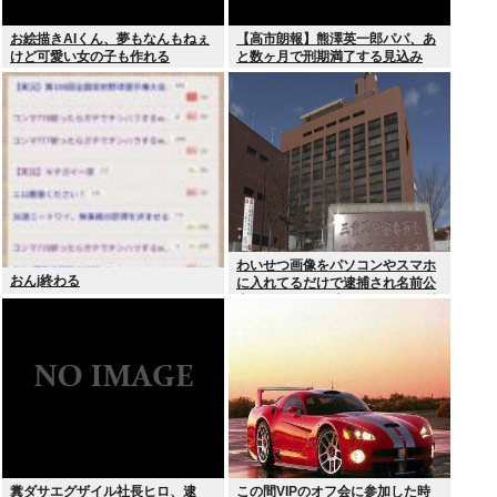
お絵描きAIくん、夢もなんもねぇ
【高市朗報】熊澤英一郎パパ、あ
けど可愛い女の子も作れる
と数ヶ月で刑期満了する見込み
わいせつ画像をパソコンやスマホ
おんj終わる
に入れてるだけで逮捕され名前公
表、クビになる時代 アメリカの情
報機関が警察庁に情報提供
糞ダサエグザイル社長ヒロ、逮
この間VIPのオフ会に参加した時