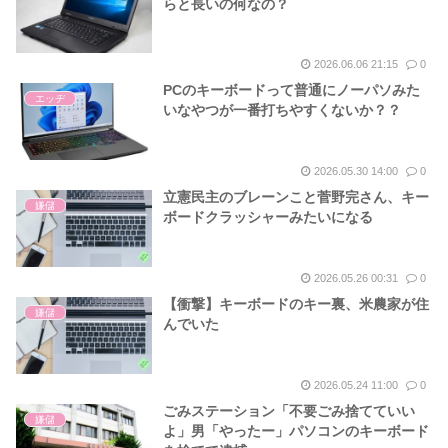
らと長いの何なの？
2026.06.06 21:15
0
PCのキーボードって普通にノーパソみた
エッヂ
いなやつが一番打ちやすくないか？？
2026.05.30 14:00
0
立憲民主のブレーンこと菅野完さん、キー
嫌儲
ボードクラッシャーみたいになる
2026.05.26 00:31
0
【衝撃】キーボードのキー裏、米農家が住
嫌儲
んでいた
2026.05.24 11:00
0
ごみステーション「不要ごみ捨てていい
嫌儲
よ」男「やったー」パソコンのキーボード