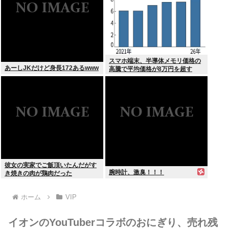
スマホ端末、半導体メモリ価格の
あーしJKだけど身長172あるwww
高騰で平均価格が8万円を超す
彼女の実家でご飯頂いたんだがす
腕時計、激臭！！！
き焼きの肉が鶏肉だった
ホーム
VIP
イオンのYouTuberコラボのおにぎり、売れ残