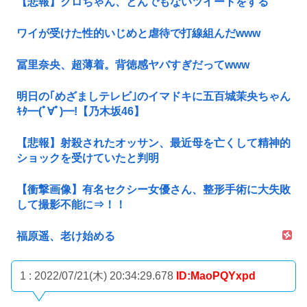
【悲報】クロちゃん、とんでもないツイートをする
ワイが受けた性的いじめと虐待で打線組んだwww
冨里奈央、超薄着。背徳感ヤバすぎだってwww
明日の｢めざましテレビ｣のイマドキに五百城茉央ちゃん
ｷﾀ━(ﾟ∀ﾟ)━!【乃木坂46】
【悲報】射殺されたオッサン、最近母を亡くして精神的
ショックを受けていたと判明
【衝撃画像】有名セクシー女優さん、整形手術に大失敗
して撮影不能に⇒！！
福原遥、老け始める
1 : 2022/07/21(木) 20:34:29.678
ID:MaoPQYxpd