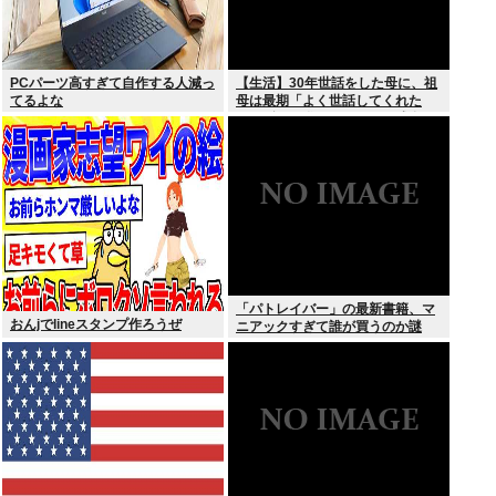
PCパーツ高すぎて自作する人減っ
【生活】30年世話をした母に、祖
てるよな
母は最期「よく世話してくれた
ね。ずっと嫌いだったのが残念だ
よ」と言って死んだ
「パトレイバー」の最新書籍、マ
おんjでlineスタンプ作ろうぜ
ニアックすぎて誰が買うのか謎