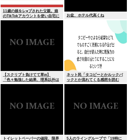
11歳の娘をレ●プされた父親。娘
お盆、ホテル代高くね
のTikTokアカウントを使い自宅に
誘き出し、銃撃で天誅！
【スクリプト負けてて草w】
ネット民「タコピーとかルックバ
「色々勉強した結果、理系以外は
ックとか流れてくる感想を読む
エラー品だと気付いた【ガチ】」
と、俺って理解力低すぎ！？ って
について、もっと具体的に話そう
超凹む。つらい」
か
トイレットペーパーの値段、限界
5人のライングループで「19時に