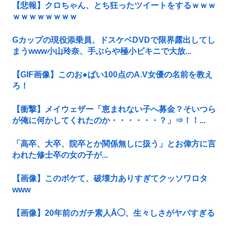
【悲報】クロちゃん、とち狂ったツイートをするｗｗｗ
ｗｗｗｗｗｗｗｗ
Gカップの現役添乗員、ドスケベDVDで限界露出してし
まうwww小山玲奈、手ぶらや極小ビキニで大放...
【GIF画像】このお●ぱい100点のA.V女優の名前を教え
ろ！
【衝撃】メイウェザー「恵まれない子へ募金？そいつら
が俺に何かしてくれたのか・・・・・・？」⇒！！...
「高卒、大卒、院卒とか関係無しに扱う」とお偉方に言
われた修士卒の女の子が...
【画像】このボケて、破壊力ありすぎてクッソワロタ
www
【画像】20年前のガチ素人Å◯、生々しさがヤバすぎる