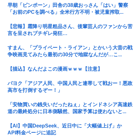
早朝「ピンポーン」田舎の38歳おっさん「はい」警察
「お前のPCを調べる」全米行方不明・被児童搾取...
【悲報】霜降り明星粗品さん、後輩芸人のファンから苦
言を呈されブチギレ発狂…
すまん、「プライベート・ライアン」とかいう大昔の戦
争映画見てみたら最初の30分で地獄なんだが…こ...
【描込】なんだよこの漫画ｗｗｗ【注意】
パヨク「アジア人民、中国人民と連帯して戦おー！悪政
高市を打倒するぞー！」
「安物買いの銭失いだったねぇ」とインドネシア高速鉄
道の最終処分に日本側騒然、国家予算は使わないと...
【AI】中国DeepSeek、近日中に「大幅値上げ」か
API料金ページに追記