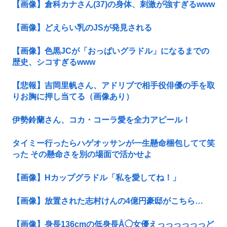
【画像】倉科カナさん(37)の身体、刺激が強すぎるwww
【画像】どえらい乳のJSが発見される
【画像】色黒JCが「おっぱいグラドル」になるまでの
歴史、シコすぎるwww
【悲報】吉岡里帆さん、アドリブで相手役俳優の手を取
りお胸に押し当てる（画像あり）
伊勢鈴蘭さん、コカ・コーラ愛を全力アピール！
タイミー行ったらハゲオッサンが一生懸命梱包してて笑
った その懸命さを別の場面で活かせよ
【画像】Hカップグラドル「私を愛してね！」
【画像】放置された志村けんの4億円豪邸がこちら…
【画像】身長136cmの低身長Å◯女優えっっっっっっど