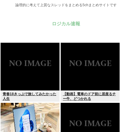
論理的に考えて上質なスレッドをまとめる5chまとめサイトです
ロジカル速報
青春18きっぷで旅してみたかった
【動画】電車のドア前に居座るチ
人生
ー牛、どつかれる