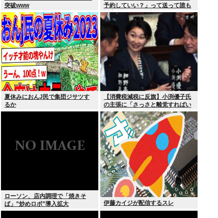
突破www
予約していい？」って送って誰も
返事しないから無視でいいよね？
夏休みにおんJ民で集団ジサツす
【消費税減税に反旗】小渕優子氏
るか
の主張に「さっさと離党すればい
いのに」SNSで逆風…父親から続
く「消費税の系譜」とは
ローソン、店内調理で「焼きそ
伊藤カイジが配信するスレ
ば」”炒めロボ”導入拡大