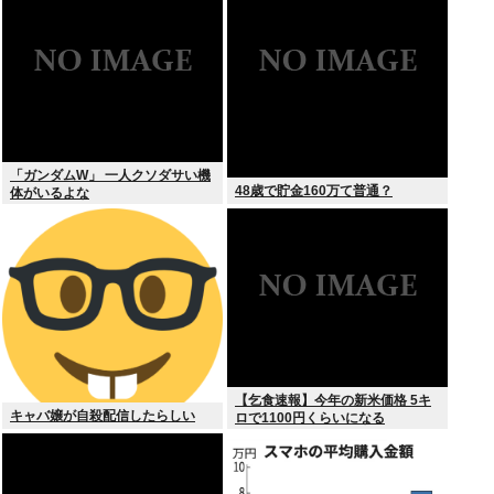
「ガンダムW」 一人クソダサい機
48歳で貯金160万て普通？
体がいるよな
【乞食速報】今年の新米価格 5キ
キャバ嬢が自殺配信したらしい
ロで1100円くらいになる