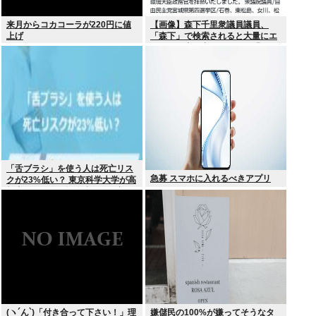
来月からコカコーラが220円に値
【画像】森下千里衆議員議員、
上げ
「森下」で検索されると大量にエ
ッチな写真が出てくるため「もり
した」とひらがな表記にwww
「舌ブラシ」を使う人は死亡リス
急募 スマホに入れるべきアプリ
クが23%低い？ 東京科学大学が高
齢者9676人を6年追跡した研究を
歯科医が解説
(ヽ´ん`)「付き合って下さい！」理
嫌儲民の100%が嫌ってそうなタ