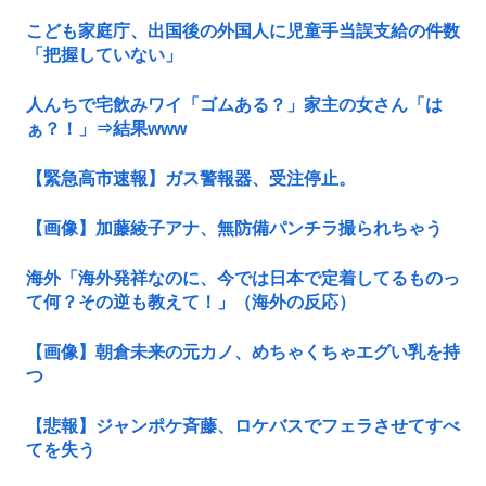
こども家庭庁、出国後の外国人に児童手当誤支給の件数
「把握していない」
人んちで宅飲みワイ「ゴムある？」家主の女さん「は
ぁ？！」⇒結果www
【緊急高市速報】ガス警報器、受注停止。
【画像】加藤綾子アナ、無防備パンチラ撮られちゃう
海外「海外発祥なのに、今では日本で定着してるものっ
て何？その逆も教えて！」（海外の反応）
【画像】朝倉未来の元カノ、めちゃくちゃエグい乳を持
つ
【悲報】ジャンポケ斉藤、ロケバスでフェラさせてすべ
てを失う