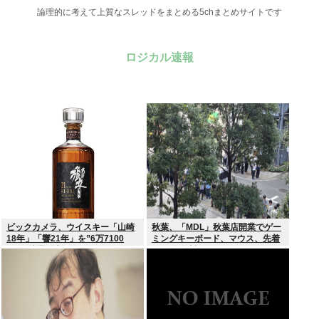
論理的に考えて上質なスレッドをまとめる5chまとめサイトです
ロジカル速報
ビックカメラ、ウイスキー「山崎
秋葉、「MDL」秋葉店開業でゲー
18年」「響21年」を”6万7100
ミングキーボード、マウス、先着
円”で抽選販売
1000名無料配布で行列。まだいけ
るぞ急げ!!