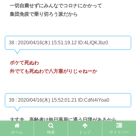
一切自粛せずにみんなでコロナにかかって
集団免疫で乗り切ろう派だから
38 : 2020/04/16(木) 15:51:19.12
ID:4LIQKJbz0
ボケて死ぬわ
外でても死ぬわで八方塞がりじゃねーか
39 : 2020/04/16(木) 15:52:01.21
ID:CdN4iYoa0
大丈夫、高齢者は毎日薬局に通う日課があるから
ホーム
検索
トップ
サイドバー