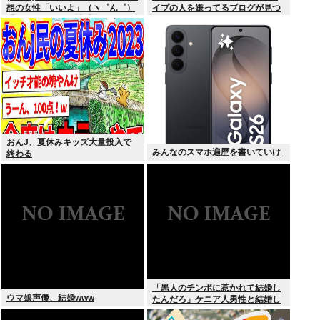
想の女性「いいよ」（ヽ゜ん゜）
イプの人を嫌ってるブログが見つ
「ほんと！？」女性「私のうんち
かる
食べたらね」
おんJ、夏休みキッズ大量投入で
みんなのスマホ遍歴を書いていけ
終わる
「黒人のチンポに惹かれて結婚し
ウマ娘声優、結婚www
たんだろ」ケニア人男性と結婚し
た日本人女性（31）に”誹謗中