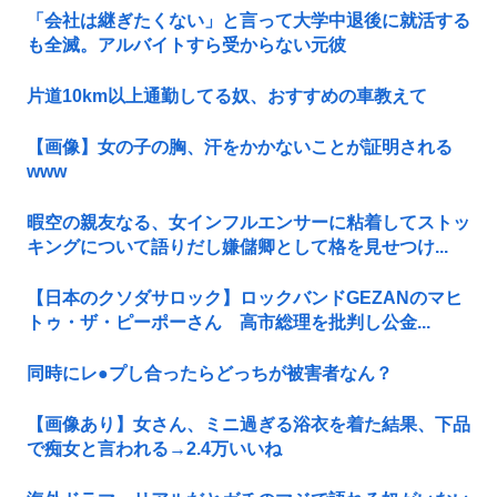
「会社は継ぎたくない」と言って大学中退後に就活する
も全滅。アルバイトすら受からない元彼
片道10km以上通勤してる奴、おすすめの車教えて
【画像】女の子の胸、汗をかかないことが証明される
www
暇空の親友なる、女インフルエンサーに粘着してストッ
キングについて語りだし嫌儲卿として格を見せつけ...
【日本のクソダサロック】ロックバンドGEZANのマヒ
トゥ・ザ・ピーポーさん 高市総理を批判し公金...
同時にレ●プし合ったらどっちが被害者なん？
【画像あり】女さん、ミニ過ぎる浴衣を着た結果、下品
で痴女と言われる→2.4万いいね