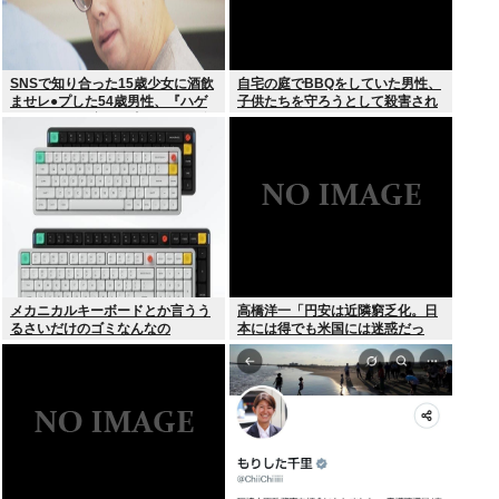
SNSで知り合った15歳少女に酒飲
自宅の庭でBBQをしていた男性、
ませレ●プした54歳男性、『ハゲ
子供たちを守ろうとして殺害され
かどうか』で意見が真っ二つに分
てしまう
かれる
メカニカルキーボードとか言うう
高橋洋一「円安は近隣窮乏化。日
るさいだけのゴミなんなの
本には得でも米国には迷惑だっ
た」