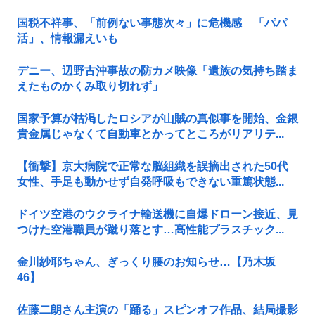
国税不祥事、「前例ない事態次々」に危機感 「パパ
活」、情報漏えいも
デニー、辺野古沖事故の防カメ映像「遺族の気持ち踏ま
えたものかくみ取り切れず」
国家予算が枯渇したロシアが山賊の真似事を開始、金銀
貴金属じゃなくて自動車とかってところがリアリテ...
【衝撃】京大病院で正常な脳組織を誤摘出された50代
女性、手足も動かせず自発呼吸もできない重篤状態...
ドイツ空港のウクライナ輸送機に自爆ドローン接近、見
つけた空港職員が蹴り落とす…高性能プラスチック...
金川紗耶ちゃん、ぎっくり腰のお知らせ…【乃木坂
46】
佐藤二朗さん主演の「踊る」スピンオフ作品、結局撮影