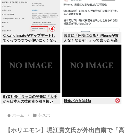
なんかchmateがアップデートし
若者に「円安になるとiPhoneが買
てくっつつつつそ使いにくくなっ
えなくなるぞ！」って言ったら高
たんだけど？作者馬鹿なの？死ぬ
市支持する奴減りそうだよな
の？
BYD社長「ラッコの開発に『大手
日傘バカ女は4ね
から日本人の技術者を引き抜い
た』って噂は嘘。開発チームに日
本人は0人です」
ホーム
芸スポ
【ホリエモン】堀江貴文氏が外出自粛で「高