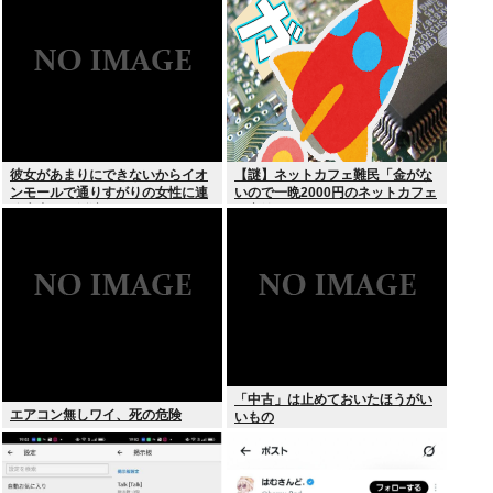
傷”殺到
彼女があまりにできないからイオ
【謎】ネットカフェ難民「金がな
ンモールで通りすがりの女性に連
いので一晩2000円のネットカフェ
絡先書いた紙渡すよ
に寝泊まりしてます…」←これ
「中古」は止めておいたほうがい
エアコン無しワイ、死の危険
いもの