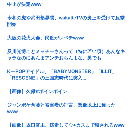
中止が決定www
令和の虎や武田塾界隈、wakatteTVの炎上を受けて反撃
開始
大阪の花火大会、民度がレベチwww
及川光博ことミッチーさんって（特に若い頃）あんなキ
ャラなのにあんまアンチおらんよな、男でも
KーPOPアイドル、「BABYMONSTER」「ILLIT」
「RESCENE」の三国志時代に突入...
【画像】久保πボインボイン
ジャンポケ斉藤と被害者の証言、想像以上に違った
www
【画像】坂口杏里、逃走してウ●カスまで晒されるwww