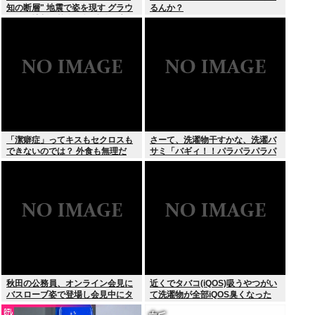
知の断層" 地震で姿を現す グラウ
るんか？
ンドに地割れ校舎に亀裂 八代市
「潔癖症」ってキスもセクロスも
さーて、洗濯物干すかな、洗濯バ
できないのでは？ 外食も無理だ
サミ「バギィ！！パラパラパラパ
ろ。
ラ」
秋田の公務員、オンライン会見に
近くでタバコ(iQOS)吸うやつがい
バスローブ姿で登場し会見中にタ
て洗濯物が全部iQOS臭くなった
バコを吸う←あのさあ！