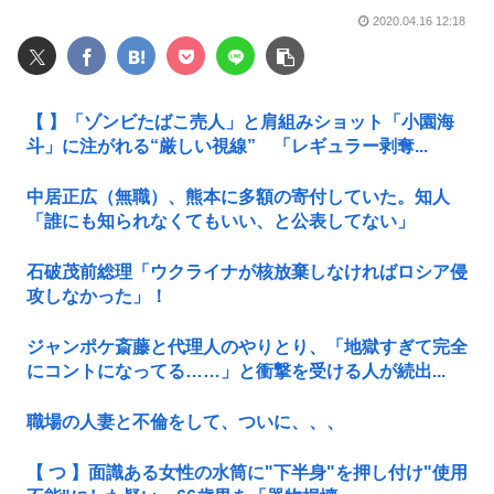
2020.04.16 12:18
【 】「ゾンビたばこ売人」と肩組みショット「小園海
斗」に注がれる“厳しい視線” 「レギュラー剥奪...
中居正広（無職）、熊本に多額の寄付していた。知人
「誰にも知られなくてもいい、と公表してない」
石破茂前総理「ウクライナが核放棄しなければロシア侵
攻しなかった」！
ジャンポケ斎藤と代理人のやりとり、「地獄すぎて完全
にコントになってる……」と衝撃を受ける人が続出...
職場の人妻と不倫をして、ついに、、、
【 つ 】面識ある女性の水筒に"下半身"を押し付け"使用