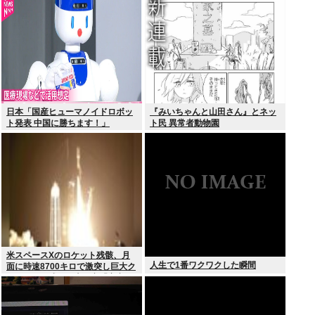
日本「国産ヒューマノイドロボッ
『みいちゃんと山田さん』とネッ
ト発表 中国に勝ちます！」
ト民 異常者動物園
youtubeで1万いいね
米スペースXのロケット残骸、月
人生で1番ワクワクした瞬間
面に時速8700キロで激突し巨大ク
レーター形成か…専門家「宇宙ご
み処分に無頓着」