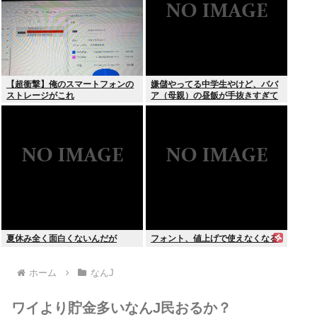
【超衝撃】俺のスマートフォンの
嫌儲やってる中学生やけど、ババ
ストレージがこれ
ア（母親）の昼飯が手抜きすぎて
キレそう
夏休み全く面白くないんだが
フォント、値上げで使えなくなる
ホーム
なんJ
ワイより貯金多いなんJ民おるか？