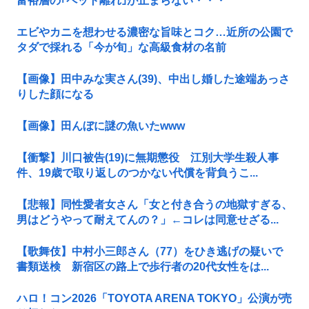
富裕層の｢ペット離れ｣が止まらない・・・
エビやカニを想わせる濃密な旨味とコク…近所の公園で
タダで採れる「今が旬」な高級食材の名前
【画像】田中みな実さん(39)、中出し婚した途端あっさ
りした顔になる
【画像】田んぼに謎の魚いたwww
【衝撃】川口被告(19)に無期懲役 江別大学生殺人事
件、19歳で取り返しのつかない代償を背負うこ...
【悲報】同性愛者女さん「女と付き合うの地獄すぎる、
男はどうやって耐えてんの？」←コレは同意せざる...
【歌舞伎】中村小三郎さん（77）をひき逃げの疑いで
書類送検 新宿区の路上で歩行者の20代女性をは...
ハロ！コン2026「TOYOTA ARENA TOKYO」公演が売