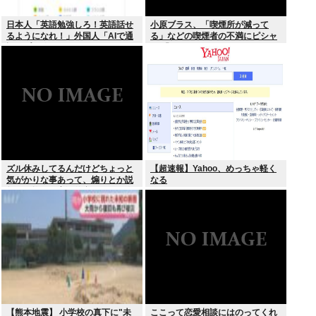
日本人「英語勉強しろ！英語話せ
小原ブラス、「喫煙所が減って
るようになれ！」外国人「AIで通
る」などの喫煙者の不満にピシャ
訳アプリ使えばいいじゃん」
リ 「じゃあやめれば？タバコなん
て家でだけ吸ってればいい」
ズル休みしてるんだけどちょっと
【超速報】Yahoo、めっちゃ軽く
気がかりな事あって、煽りとか説
なる
教とか抜きに客観的意見くれる人
だけきてくれ
【熊本地震】 小学校の真下に"未
ここって恋愛相談にはのってくれ