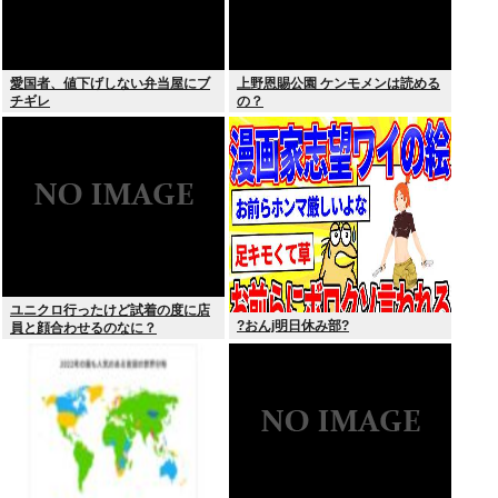
愛国者、値下げしない弁当屋にブ
上野恩賜公園 ケンモメンは読める
チギレ
の？
ユニクロ行ったけど試着の度に店
?おんj明日休み部?
員と顔合わせるのなに？