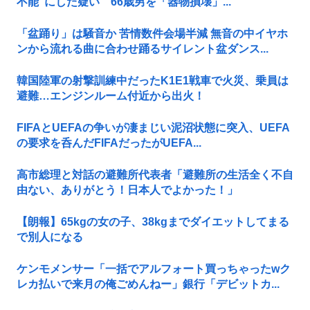
不能"にした疑い 66歳男を「器物損壊」...
「盆踊り」は騒音か 苦情数件会場半減 無音の中イヤホ
ンから流れる曲に合わせ踊るサイレント盆ダンス...
韓国陸軍の射撃訓練中だったK1E1戦車で火災、乗員は
避難…エンジンルーム付近から出火！
FIFAとUEFAの争いが凄まじい泥沼状態に突入、UEFA
の要求を呑んだFIFAだったがUEFA...
高市総理と対話の避難所代表者「避難所の生活全く不自
由ない、ありがとう！日本人でよかった！」
【朗報】65kgの女の子、38kgまでダイエットしてまる
で別人になる
ケンモメンサー「一括でアルフォート買っちゃったwク
レカ払いで来月の俺ごめんねー」銀行「デビットカ...