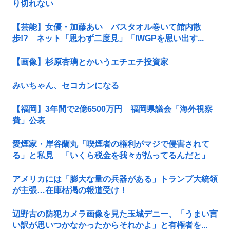
り切れない
【芸能】女優・加藤あい バスタオル巻いて館内散
歩!? ネット「思わず二度見」「IWGPを思い出す...
【画像】杉原杏璃とかいうエチエチ投資家
みいちゃん、セコカンになる
【福岡】3年間で2億6500万円 福岡県議会「海外視察
費」公表
愛煙家・岸谷蘭丸「喫煙者の権利がマジで侵害されて
る」と私見 「いくら税金を我々が払ってるんだと」
アメリカには「膨大な量の兵器がある」トランプ大統領
が主張…在庫枯渇の報道受け！
辺野古の防犯カメラ画像を見た玉城デニー、「うまい言
い訳が思いつかなかったからそれかよ」と有権者を...