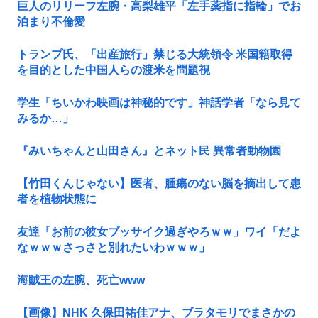
巨人のリリーフ左腕・高梨雄平「左手薬指に指輪」でお
泊まり不倫愛
トランプ氏、「出産旅行」禁じる大統領令 米国籍取得
を目的とした中国人らの渡米を問題視
学生「ちいかわ映画は神秘的です」神話学者「なら見て
みるか…」
『みいちゃんと山田さん』とネット民 異常者動物園
【竹田くんじゃない】医者、腫瘍のない脳を摘出して患
者を植物状態に
友達「お前の彼女ブッサイク過ぎやろｗｗ」ワイ「だよ
なｗｗｗさっさと別れたいわｗｗｗ」
海賊王の左腕、死亡www
【画像】NHK 久保田祐佳アナ、ブラタモリでまさかの