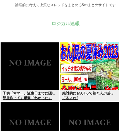
論理的に考えて上質なスレッドをまとめる5chまとめサイトです
ロジカル速報
子供「ママー、誕生日までに隠し
絶対的におんJって着々人が減っ
部屋作って」母親「わかった」
てるよね?