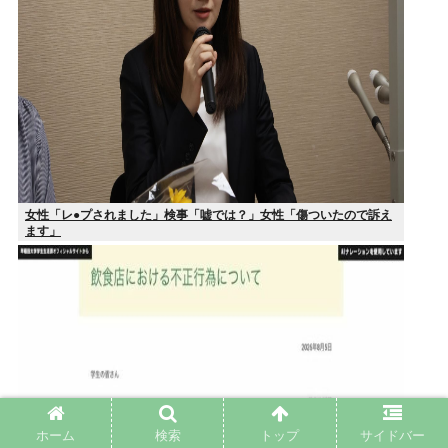
女性「レ●プされました」検事「嘘では？」女性「傷ついたので訴え
ます」
ホーム
検索
トップ
サイドバー