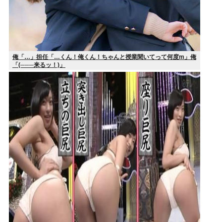
俺「…」担任「…くん！俺くん！ちゃんと授業聞いてって何度m」俺
「(───来るッ！)」