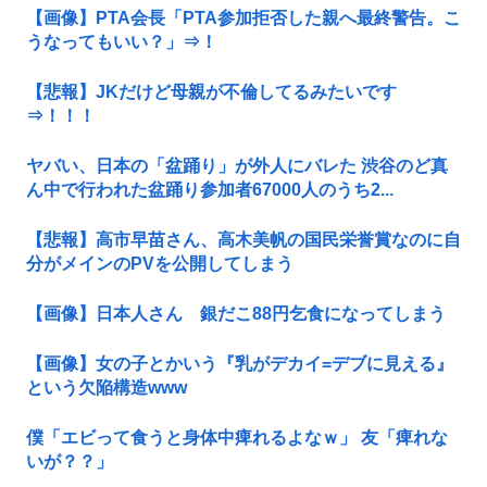
【画像】PTA会長「PTA参加拒否した親へ最終警告。こ
うなってもいい？」⇒！
【悲報】JKだけど母親が不倫してるみたいです
⇒！！！
ヤバい、日本の「盆踊り」が外人にバレた 渋谷のど真
ん中で行われた盆踊り参加者67000人のうち2...
【悲報】高市早苗さん、高木美帆の国民栄誉賞なのに自
分がメインのPVを公開してしまう
【画像】日本人さん 銀だこ88円乞食になってしまう
【画像】女の子とかいう『乳がデカイ=デブに見える』
という欠陥構造www
僕「エビって食うと身体中痺れるよなｗ」 友「痺れな
いが？？」