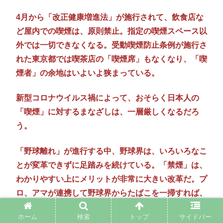
4月から「改正健康増進法」が施行されて、飲食店な
ど屋内での喫煙は、原則禁止。指定の喫煙スペース以
外では一切できなくなる。受動喫煙防止条例が施行さ
れた東京都では喫茶店の「喫煙席」もなくなり、「喫
煙者」の余地はいよいよ狭まっている。
新型コロナウイルス禍によって、おそらく日本人の
「喫煙」に対するまなざしは、一層厳しくなるだろ
う。
「野球離れ」が進行する中、野球界は、いろいろなこ
とが変革できずに足踏みを続けている。「禁煙」は、
わかりやすい上にメリットが非常に大きい改革だ。プ
ロ、アマが連携して野球界からたばこを一掃すれば、
世間はその大英断に拍手喝さいを送るはずだ。
ホーム
検索
トップ
サイドバー