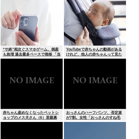
立…。やばすぎて草はえる
“サ終”相次ぐスマホゲーム、倒産
YouTubeで赤ちゃんの動画がある
も急増 過去最多ペースで推移 「当
けれど、他人の赤ちゃんって見た
たれば一攫千金」過去の時代に
いのか？
赤ちゃん産めなくなったペットシ
おっさんのハーフパンツ、否定派
ョップのメス犬さん（6）里親募
が7割。女性「おっさんのすね毛
集されてしまうwww
なんて見たくないじゃないですか
w」