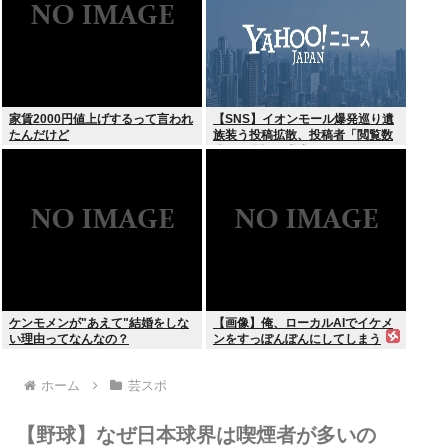
家賃2000円値上げするって言われ
【SNS】イオンモール爆発巡り遺
たんだけど
族装う投稿拡散、投稿者「閲覧数
稼ぎや承認欲求止まらなくなっ
た」
ケンモメンが"あえて"結婚をしな
【画像】俺、ローカルAIでイケメ
い理由ってなんなの？
ンをすっぽんぽんにしてしまう
www
ホーム
芸スポ
【野球】なぜ日本球界は喫煙者が多いの