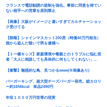
フランスで電話勧誘の規制を強化。事前に同意を得てい
ない相手への営業を原則禁止
【画像】大阪がイメージと違いすぎてカルチャーショッ
ク受けてる
【朗報】シャインマスカット200房（時価40万円相当）
畑から盗んだ疑いで男を逮捕へ
【トー横キッズ】家庭環境や毒親とのトラブルに悩む若
者「大人に相談しても具体的に何もしてくれない」...
【衝撃】魅惑的な鳥、見つかるwww(※画像あり)
バーガーキング、超大型チーズバーガー発売。総カロリ
ー約1656kcal 単品2490円
年収１０００万円世帯の現実