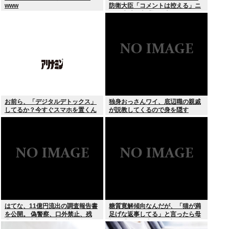
www
防衛大臣「コメントは控える」ニ
ュー速愛国者「辺野古！」
お前ら、「デジタルデトックス」
独身おっさんワイ、底辺職の親戚
してるか？今すぐスマホを置くん
が説教してくるので身を隠す
だ。
はてな、11億円流出の調査報告書
糖質寛解傾向なんだが、「猫が満
を公開。 偽警察、口外禁止、残
足げな返事してる」と言ったら母
業・休日出勤200時間越、孤
親に「お気の毒w」と言われた