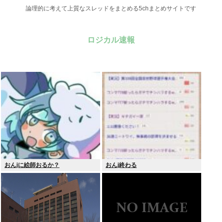
論理的に考えて上質なスレッドをまとめる5chまとめサイトです
ロジカル速報
おんjに絵師おるか？
おんj終わる