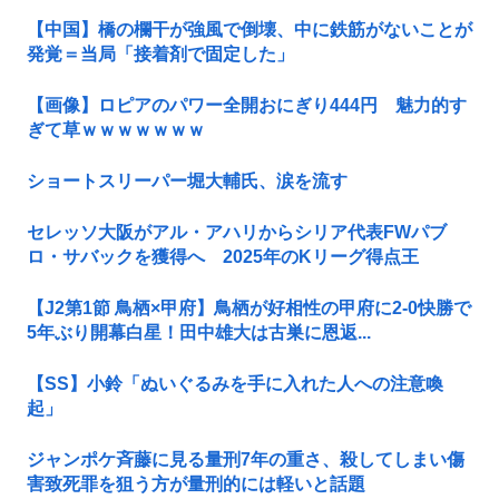
【中国】橋の欄干が強風で倒壊、中に鉄筋がないことが
発覚＝当局「接着剤で固定した」
【画像】ロピアのパワー全開おにぎり444円 魅力的す
ぎて草ｗｗｗｗｗｗｗ
ショートスリーパー堀大輔氏、涙を流す
セレッソ大阪がアル・アハリからシリア代表FWパブ
ロ・サバックを獲得へ 2025年のKリーグ得点王
【J2第1節 鳥栖×甲府】鳥栖が好相性の甲府に2-0快勝で
5年ぶり開幕白星！田中雄大は古巣に恩返...
【SS】小鈴「ぬいぐるみを手に入れた人への注意喚
起」
ジャンポケ斉藤に見る量刑7年の重さ、殺してしまい傷
害致死罪を狙う方が量刑的には軽いと話題