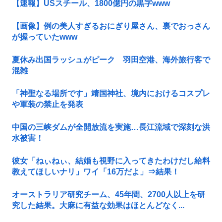
【速報】USスチール、1800億円の黒字www
【画像】例の美人すぎるおにぎり屋さん、裏でおっさん
が握っていたwww
夏休み出国ラッシュがピーク 羽田空港、海外旅行客で
混雑
「神聖なる場所です」靖国神社、境内におけるコスプレ
や軍装の禁止を発表
中国の三峡ダムが全開放流を実施…長江流域で深刻な洪
水被害！
彼女「ねぃねぃ、結婚も視野に入ってきたわけだし給料
教えてほしいナリ」ワイ「16万だよ」⇒結果！
オーストラリア研究チーム、45年間、2700人以上を研
究した結果。大麻に有益な効果はほとんどなく...