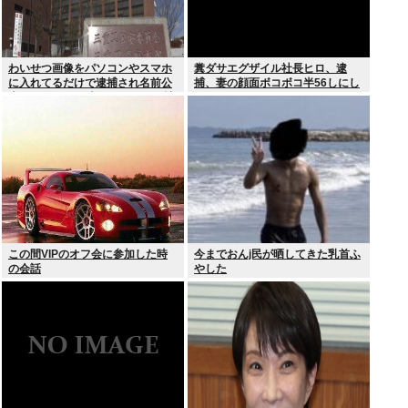
わいせつ画像をパソコンやスマホ
糞ダサエグザイル社長ヒロ、逮
に入れてるだけで逮捕され名前公
捕、妻の顔面ボコボコ半56しにし
表、クビになる時代 アメリカの情
た。
報機関が警察庁に情報提供
この間VIPのオフ会に参加した時
今までおんj民が晒してきた乳首ふ
の会話
やした