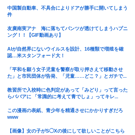
中国製自動車、不具合によりドアが勝手に開いてしまう
件
友廣南実アナ 海に落ちてパンツが透けてしまうハプニ
ング！！【GIF動画あり】
AIが自然界にないウイルスを設計、16種類で増殖を確
認…米スタンフォード大！
「平和を願う女子児童を警察が取り押さえて移動させ
た」と市民団体が告発、「児童……どこ？」とガチで...
教習所で入校時に色判定があって「みどり」って言った
らババアに 「常識的に考えて青でしょ」ってキレ...
この漫画の表紙、青少年を精通させにかかりすぎだろ
www
【画像】女の子がS◯Xの後にして欲しいことがこちら