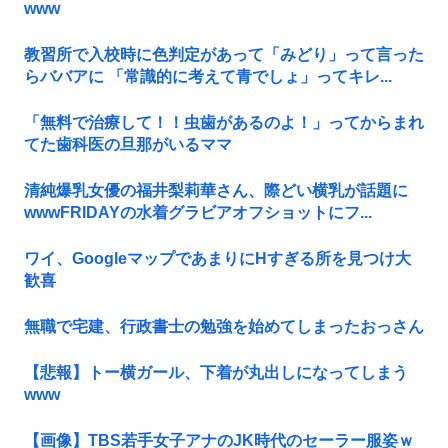
www
教習所で入校時に色判定があって「みどり」って言った
らババアに 「常識的に考えて青でしょ」ってキレ...
「無料で治療して！！虫歯があるのよ！」ってからまれ
てた歯科医の旦那がいるママ
清純爆乳女優の福井梨莉華さん、際どい横乳が話題に
wwwFRIDAYの水着グラビアオフショットにフ...
ワイ、GoogleマップであまりにΗすぎる所を見つけ大
歓喜
無職で宅建、行政書士の勉強を始めてしまったおっさん
【悲報】トー横ガール、下着が丸出しになってしまう
www
【画像】TBS若手女子アナのJK時代のセーラー服姿ｗ