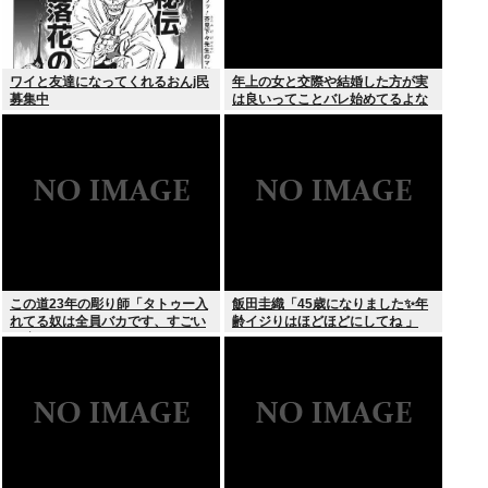
ワイと友達になってくれるおんj民
年上の女と交際や結婚した方が実
募集中
は良いってことバレ始めてるよな
この道23年の彫り師「タトゥー入
飯田圭織「45歳になりました✨年
れてる奴は全員バカです、すごい
齢イジりはほどほどにしてね 」
民度低い」