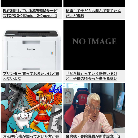
現在利用している格安SIMサービ
結婚して子どもも産んで育てたん
スTOP3 3位IIJmio、2位povo、1
だけど孤独
位ahamo
プリンター 買っておきたいけど買
『尺八様』っていう妖怪いるけ
わないよな
ど、子供の頃会った事ある奴い
る？？
おんj初心者が知っておいた方が良
泉房穂・参院議員が新党設立 「2