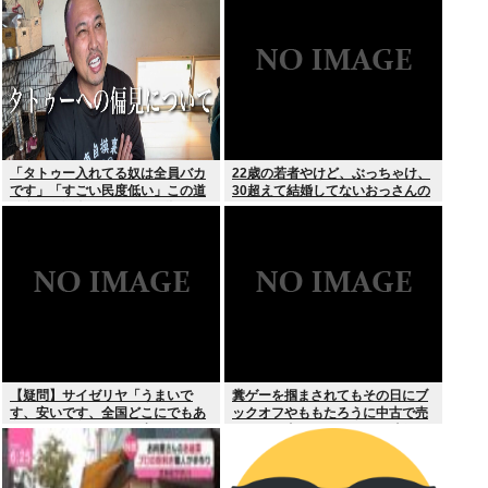
スより
「タトゥー入れてる奴は全員バカ
22歳の若者やけど、ぶっちゃけ、
です」「すごい民度低い」この道
30超えて結婚してないおっさんの
23年の彫り師YouTuberの動画が
こと見下してる
話題
【疑問】サイゼリヤ「うまいで
糞ゲーを掴まされてもその日にブ
す、安いです、全国どこにでもあ
ックオフやももたろうに中古で売
ります」←こいつの弱点
りつける事ができなくなる時代に
突入