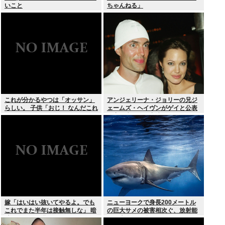
いこと
ちゃんねる」
これが分かるやつは「オッサン」
アンジェリーナ・ジョリーの兄ジ
らしい。 子供「おじ！ なんだこれ
ェームズ・ヘイヴンがゲイと公表
は！」
元妻の生配信に出演しカミングア
ウト ヤフコメ「顔見ればわかる」
嫁「はいはい抜いてやるよ。でも
ニューヨークで身長200メートル
これでまた半年は接触無しな」 暗
の巨大サメの被害相次ぐ、放射能
黙のこれツラ過ぎるだろ
で巨大化した恐れ、Yahooニュー