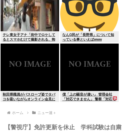
テレ東女子アナ「街中でロケして
なんG民が「長野県」について知
るとスマホむけて撮影される、怖
っている事といえばwww
いからやめてね」
秋田県職員がバスローブ姿でタバ
僕「上の騒音が凄い」 管理会社
コを吸いながらオンライン会見に
「対応できません」 警察「対応で
どこのお貴族様だよw
きません」
ホーム
ニュー速＋
【警視庁】免許更新を休止 学科試験は自粛