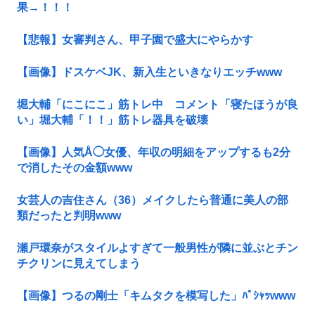
果→！！！
【悲報】女審判さん、甲子園で盛大にやらかす
【画像】ドスケベJK、新入生といきなりエッチwww
堀大輔「にこにこ」筋トレ中 コメント「寝たほうが良
い」堀大輔「！！」筋トレ器具を破壊
【画像】人気Å◯女優、年収の明細をアップするも2分
で消したその金額www
女芸人の吉住さん（36）メイクしたら普通に美人の部
類だったと判明www
瀬戸環奈がスタイルよすぎて一般男性が隣に並ぶとチン
チクリンに見えてしまう
【画像】つるの剛士「キムタクを模写した」ﾊﾟｼｬｯwww