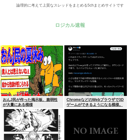
論理的に考えて上質なスレッドをまとめる5chまとめサイトです
ロジカル速報
おんJ民が作った掲示板、脆弱性
ChromeなどのWebブラウザで3D
が大量にある模様
ゲームができるようになる模様。
Windowsは完全不要に