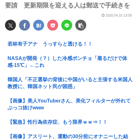
要請 更新期限を迎える人は郵送で手続きを
2020.04.15 13:05
若林有子アナ うっすらと透ける！！
NASAが開発（？）した冷感ポンチョ「着るだけで体
感-15℃」←これ
韓国人「不正選挙の背後に中国がいると主張する米国人
教授に、韓国ネット民が困惑」
【画像】美人YouTuberさん、美化フィルターが外れて
ぶっコ抜けwww
【緊急】性行為依存症、もう限界ｗｗ⇒！！
【画像】アスリート、運動の30分前にオナニーした結