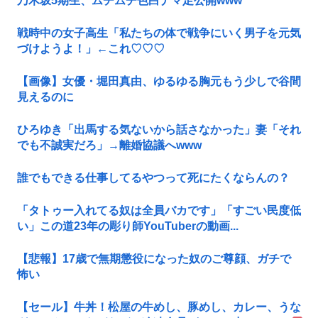
乃木坂5期生、ムチムチ色白ナマ足公開www
戦時中の女子高生「私たちの体で戦争にいく男子を元気
づけようよ！」←これ♡♡♡
【画像】女優・堀田真由、ゆるゆる胸元もう少しで谷間
見えるのに
ひろゆき「出馬する気ないから話さなかった」妻「それ
でも不誠実だろ」→離婚協議へwww
誰でもできる仕事してるやつって死にたくならんの？
「タトゥー入れてる奴は全員バカです」「すごい民度低
い」この道23年の彫り師YouTuberの動画...
【悲報】17歳で無期懲役になった奴のご尊顔、ガチで
怖い
【セール】牛丼！松屋の牛めし、豚めし、カレー、うな