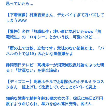
思っていたら…
【下着画像】村重杏奈さん、デカパイすぎて万バズして
しまうwww
【驚愕】名作『無職転生』凄い事に気付いたwww『無
職転生』の「ロキシー」とかいう奴…可愛いけど…...
「暦の上では秋。立秋です」意味のない節気だよ。「パ
ネルの上では19」みたいな風俗嬢かよ
静岡朝日テレビ「高橋洋一が消費減税反対論をぶった斬
る！『財源ない』を完全論破」
【ディズニー】高級ホテルでお馴染みのホテルミラコス
タさん 値上げして改悪していたことがバレて炎上...
知的な障害で精神年齢10歳の女の子、彼氏に毎日2万円
渡すよう命じられ、暴力を恐れ連日売春。客の8...