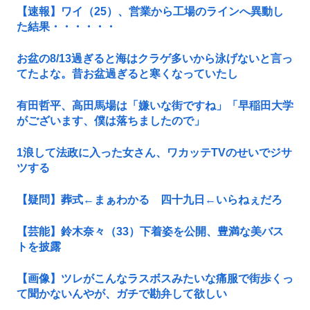
【速報】ワイ（25）、営業から工場のラインへ異動し
た結果・・・・・・
お盆の8/13過ぎると海はクラゲ多いから泳げないと言っ
てたよな。昔お盆過ぎると寒くなっていたし
有田哲平、高田馬場は「嫌いな街ですね」「早稲田大学
がございます、僕は落ちましたので」
1浪して法政に入った女さん、ワカッテTVのせいでジサ
ツする
【疑問】葬式←まぁわかる 四十九日←いらねぇだろ
【芸能】鈴木奈々（33）下着姿を公開、豊満な美バス
トを披露
【画像】ツレがこんなラスボスみたいな痛服で街歩くっ
て聞かないんやが、ガチで勘弁して欲しい