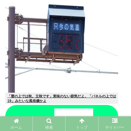
「暦の上では秋。立秋です」意味のない節気だよ。「パネルの上では
19」みたいな風俗嬢かよ
ホーム
検索
トップ
サイドバー