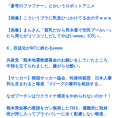
「蒼穹のファフナー」とかいうロボットアニメ
【画像】こういうブラに乳首ひっかけてる女の子ｗｗｗ
【画像】まんさん「貧乳だから男水着で市民プールいっ
たら周りがコソコソしだしてやばいwww」5万い...
X、収益化が9/7に終わるwww
共産党「熊本地震救援募金のお願いをしていたところ、
中指を立てられました。嫌がらせ酷い」
【サッカー】韓国サッカー協会、性接待疑惑 日本人審
判も含まれると報道 「Jリーグの審判を統括する...
なぜプーチンはウクライナ侵攻をやめられないのか？！
熊本県知事の要請をガン無視したTBS、避難所に取材
班が押し入ってプライバシーに全く配慮しない報道...