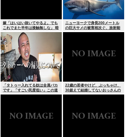
嫁「はいはい抜いてやるよ。でも
ニューヨークで身長200メートル
これでまた半年は接触無しな」 暗
の巨大サメの被害相次ぐ、放射能
黙のこれツラ過ぎるだろ
で巨大化した恐れ、Yahooニュー
スより
「タトゥー入れてる奴は全員バカ
22歳の若者やけど、ぶっちゃけ、
です」「すごい民度低い」この道
30超えて結婚してないおっさんの
23年の彫り師YouTuberの動画が
こと見下してる
話題