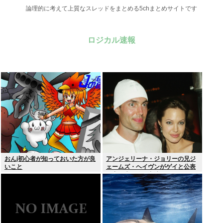
論理的に考えて上質なスレッドをまとめる5chまとめサイトです
ロジカル速報
おんj初心者が知っておいた方が良
アンジェリーナ・ジョリーの兄ジ
いこと
ェームズ・ヘイヴンがゲイと公表
元妻の生配信に出演しカミングア
ウト ヤフコメ「顔見ればわかる」