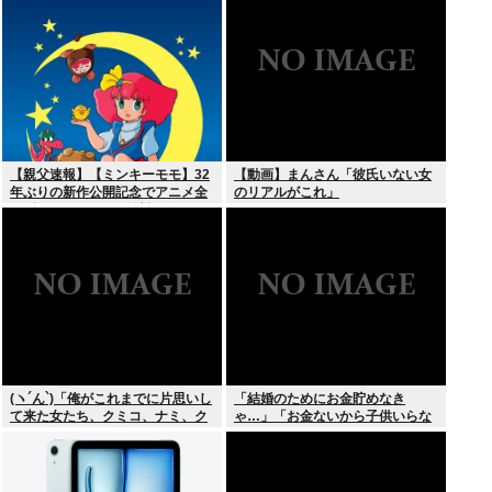
【親父速報】【ミンキーモモ】32
【動画】まんさん「彼氏いない女
年ぶりの新作公開記念でアニメ全
のリアルがこれ」
128話をYouTubeで無料配信。8月
10日より順次スタート
(ヽ´ん`)「俺がこれまでに片思いし
「結婚のためにお金貯めなき
て来た女たち、クミコ、ナミ、ク
ゃ…」「お金ないから子供いらな
ミコ(1人目とは別人、タミヨ、カ
い」←こいつら
オリ、ユカリ…」