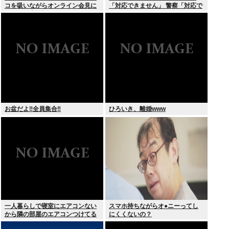
コを吸いながらオンライン会見に
「対応できません」 警察「対応で
どこのお貴族様だよw
きません」
お盆だよ‼全員集合‼
ひろいき、離婚www
一人暮らしで寝室にエアコンない
スマホ持ちながらオ●ニーってし
から隣の部屋のエアコンつけてる
にくくないの？