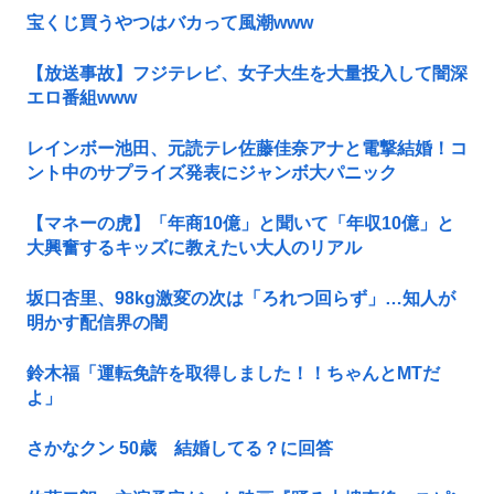
宝くじ買うやつはバカって風潮www
【放送事故】フジテレビ、女子大生を大量投入して闇深
エロ番組www
レインボー池田、元読テレ佐藤佳奈アナと電撃結婚！コ
ント中のサプライズ発表にジャンボ大パニック
【マネーの虎】「年商10億」と聞いて「年収10億」と
大興奮するキッズに教えたい大人のリアル
坂口杏里、98kg激変の次は「ろれつ回らず」…知人が
明かす配信界の闇
鈴木福「運転免許を取得しました！！ちゃんとMTだ
よ」
さかなクン 50歳 結婚してる？に回答