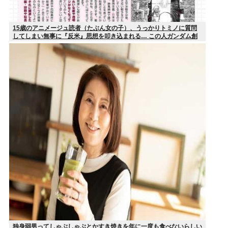
15歳のアニメージュ読者（たぶん女の子）、うっかりトミノに質問
してしまい無事に『反米』思想を叩き込まれる… この人ガンダム創
ってて
独身弱男ってしゃぶしゃぶとかすき焼きを年に一度も食べないらしい