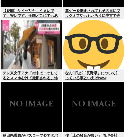
【疑問】サイゼリヤ「うまいで
糞ゲーを掴まされてもその日にブ
す、安いです、全国どこにでもあ
ックオフやももたろうに中古で売
ります」←こいつの弱点
りつける事ができなくなる時代に
突入
テレ東女子アナ「街中でロケして
なんG民が「長野県」について知
るとスマホむけて撮影される、怖
っている事といえばwww
いからやめてね」
秋田県職員がバスローブ姿でタバ
僕「上の騒音が凄い」 管理会社