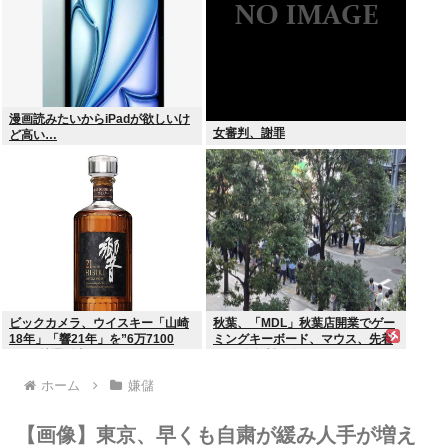
漫画読みたいからiPadが欲しいけ
女審判、謝罪
ど高い…
ビックカメラ、ウイスキー「山崎
秋葉、「MDL」秋葉店開業でゲー
18年」「響21年」を”6万7100
ミングキーボード、マウス、先着
円”で抽選販売
1000名無料配布で行列。まだいけ
るぞ急げ!!
ホーム
嫌儲
【画像】東京、早くも自粛が緩み人手が増え