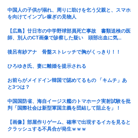
中国人の子供が溺れ、周りに助けを乞う父親と、スマホ
を向けてインプレ稼ぎの見物人
【広島】廿日市の中学野球部員死亡事故 書類送検の医
師、別人のCT画像で診察した疑い 頭部出血に気...
後呂有紗アナ 骨盤ストレッチで胸がくっきり！！
ひろゆき氏、妻に離婚を提示される
お前らがメイドイン韓国で認めてるもの 「キムチ」あ
と3つは？
中国国防省、海自イージス艦のトマホーク実射試験を批
判「国際社会は新型軍国主義を団結して阻止を」！
【画像】部屋作りゲーム、確率で出現するイカを見ると
クラッシュする不具合が発生ｗｗｗ