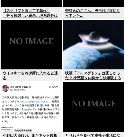
【スクリプト負けてて草w】
奈須きのこさん、円形脱毛症にな
「色々勉強した結果、理系以外は
っていた…
エラー品だと気付いた【ガチ】」
について、もっと具体的に話そう
か
ウイスキーを冷凍庫に入れると凍
映画『アルマゲドン』は正しかっ
る
た？ 小惑星を内側から核爆破する
地球防衛策
小野田大臣(35)、またネット民相
とりわさを食べて車椅子生活にな