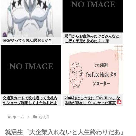
明日からお盆休みだけどみんなど
pixivやってるおんj民おるか？
こ行く予定か決めた？ ‍♂ ☀
交通系カードで改札通って改札内
20年前はこの世に「YouTube」な
のショップ利用してまた改札出よ
る物が存在していなかった事実
うとしたら出られなくてワロタ
ホーム
なんJ
就活生「大企業入れないと人生終わりだあ」