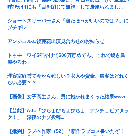
早めに予約した通路側の席に、見知らぬ母子が。車掌の
呼びかけにも「目を閉じて無視」して居座られまし...
ショートスリーパーさん「寝たほうがいいのでは？」に
ブチギレ
アンジュルム後藤花出演見合わせのお知らせ
トッモ「ワイ5年かけて500万貯めてん、これで焼き鳥
屋やるわ」
理容室経営て今から難しい？収入や資金、集客はどれく
らい必要？？
【画像】女子高生さん、男に抱かれまくった結果www
【芸能】Ado「びちょびちょびちょ アンチョビアタッ
ク！」 深夜のナゾ投稿...
【批判】ラノベ作家（52）「新作ラブコメ書いたぞ！