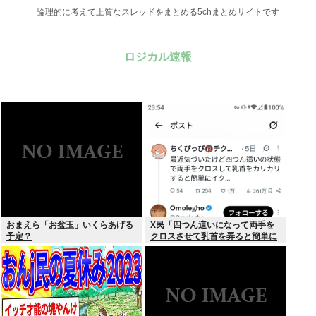
論理的に考えて上質なスレッドをまとめる5chまとめサイトです
ロジカル速報
おまえら「お盆玉」いくらあげる
X民「四つん這いになって両手を
予定？
クロスさせて乳首を弄ると簡単に
イケる」 これ出来ないヤツはゲイ