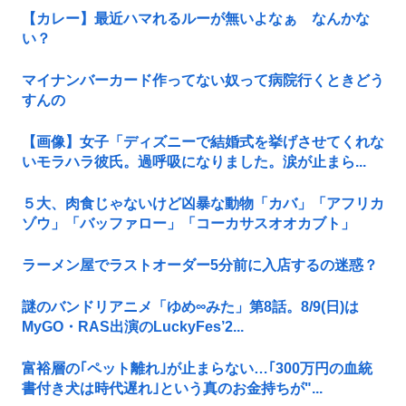
【カレー】最近ハマれるルーが無いよなぁ なんかな
い？
マイナンバーカード作ってない奴って病院行くときどう
すんの
【画像】女子「ディズニーで結婚式を挙げさせてくれな
いモラハラ彼氏。過呼吸になりました。涙が止まら...
５大、肉食じゃないけど凶暴な動物「カバ」「アフリカ
ゾウ」「バッファロー」「コーカサスオオカブト」
ラーメン屋でラストオーダー5分前に入店するの迷惑？
謎のバンドリアニメ「ゆめ∞みた」第8話。8/9(日)は
MyGO・RAS出演のLuckyFes’2...
富裕層の｢ペット離れ｣が止まらない…｢300万円の血統
書付き犬は時代遅れ｣という真のお金持ちが"...