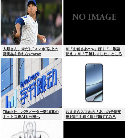
撃プレー”にSNS騒然！「すごい
才能」
人類さん、未だに"スマホ"以上の
AI「お前さあ〜w」ぼく「…敬語
発明品を作れないwww
使え 」AI「了解しました。ところ
でお前はどう思いますか？」 これ
Tiktok社、パラメーター数10兆の
おまえらスマホの「あ」の予測変
ミュトス級AIを公開へ
換1個目を続く限り繋げてみろ
www