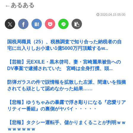
←あるある
2020.04.15 05:00
国税局職員（25）、税務調査で知り合った納税者の自
宅に出入りしお小遣い1億5000万円頂戴するw...
【芸能】元EXILE・黒木啓司、妻・宮崎麗果被告への
DV事案で逮捕されていた 宮崎は全身打撲、頭...
防弾ガラスの件で誤情報を拡散した左派、間違いを指摘
されても頑として認めなかった結果……
【悲報】ゆうちゃみの暴露で浮き彫りになる『恋愛リア
リティー番組』の裏側がヤバイ・・・・・
【悲報】タクシー運転手、儲かりまくることが判明ｗｗ
ｗｗｗｗｗｗ