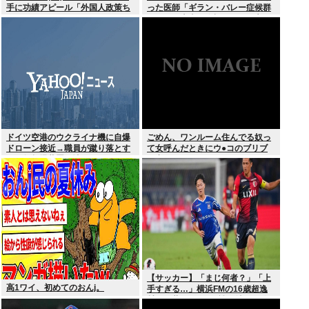
手に功績アピール「外国人政策ち
った医師「ギラン・バレー症候群
ゃんとやってます」www
になって本当に絶望。死んだ方が
良かったと思った」
ドイツ空港のウクライナ機に自爆
ごめん、ワンルーム住んでる奴っ
ドローン接近→職員が蹴り落とす
て女呼んだときにウ●コのブリブ
→偶然起爆装置が壊れセーフ
リ音どうしてんの？？
【サッカー】「まじ何者？」「上
高1ワイ、初めてのおんj。
手すぎる…」横浜FMの16歳超逸
材が開幕Jデビュー戦で魅せた”衝