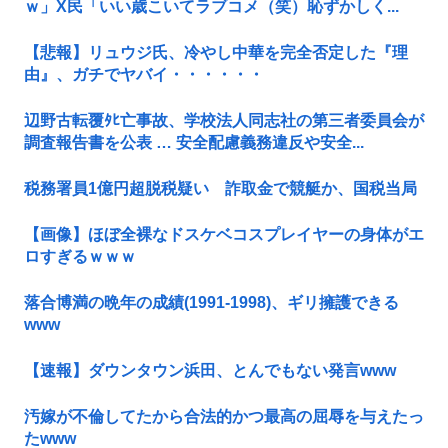
ｗ」X民「いい歳こいてラブコメ（笑）恥ずかしく...
【悲報】リュウジ氏、冷やし中華を完全否定した『理
由』、ガチでヤバイ・・・・・・
辺野古転覆ﾀﾋ亡事故、学校法人同志社の第三者委員会が
調査報告書を公表 … 安全配慮義務違反や安全...
税務署員1億円超脱税疑い 詐取金で競艇か、国税当局
【画像】ほぼ全裸なドスケベコスプレイヤーの身体がエ
ロすぎるｗｗｗ
落合博満の晩年の成績(1991-1998)、ギリ擁護できる
www
【速報】ダウンタウン浜田、とんでもない発言www
汚嫁が不倫してたから合法的かつ最高の屈辱を与えたっ
たwww