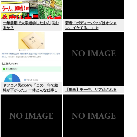
一年前期で大学退学したおんj民お
若者「ボディーバッグはオシャ
るか？
レ。イケてる。」 ✨
ヤフコメ民の56%「この一年で給
【動画】チー牛、リア凸される
料が下がった」一体どんな仕事し
てんだよこいつら！？