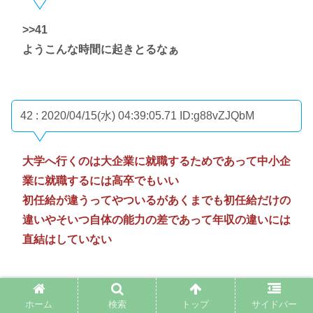
>>41
ようこんな時間に起きとるなぁ
42 : 2020/04/15(水) 04:39:05.71
ID:g88vZJQbM
大学へ行くのは大企業に就職するためであって中小企
業に就職するには高卒でもいい
初任給が違うってやついるがあくまでも初任給だけの
違いやそいつ自体の能力の差であって年収の違いには
直結はしていない
ホーム
検索
トップ
サイドバー
なんJ
人生
企業
就職