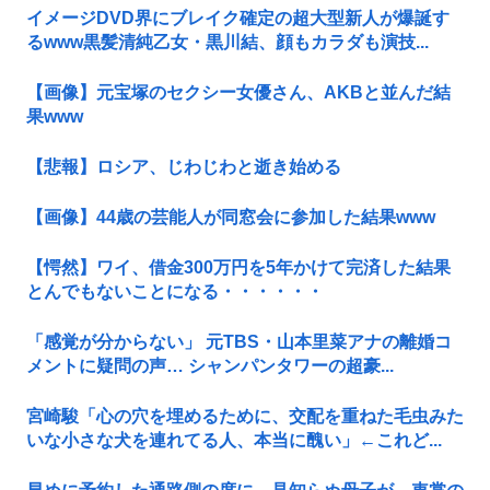
イメージDVD界にブレイク確定の超大型新人が爆誕す
るwww黒髪清純乙女・黒川結、顔もカラダも演技...
【画像】元宝塚のセクシー女優さん、AKBと並んだ結
果www
【悲報】ロシア、じわじわと逝き始める
【画像】44歳の芸能人が同窓会に参加した結果www
【愕然】ワイ、借金300万円を5年かけて完済した結果
とんでもないことになる・・・・・・
「感覚が分からない」 元TBS・山本里菜アナの離婚コ
メントに疑問の声… シャンパンタワーの超豪...
宮崎駿「心の穴を埋めるために、交配を重ねた毛虫みた
いな小さな犬を連れてる人、本当に醜い」←これど...