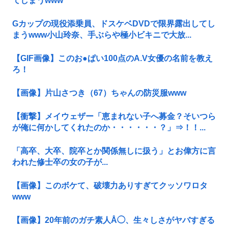
てしまうwww
Gカップの現役添乗員、ドスケベDVDで限界露出してし
まうwww小山玲奈、手ぶらや極小ビキニで大放...
【GIF画像】このお●ぱい100点のA.V女優の名前を教え
ろ！
【画像】片山さつき（67）ちゃんの防災服www
【衝撃】メイウェザー「恵まれない子へ募金？そいつら
が俺に何かしてくれたのか・・・・・・？」⇒！！...
「高卒、大卒、院卒とか関係無しに扱う」とお偉方に言
われた修士卒の女の子が...
【画像】このボケて、破壊力ありすぎてクッソワロタ
www
【画像】20年前のガチ素人Å◯、生々しさがヤバすぎる