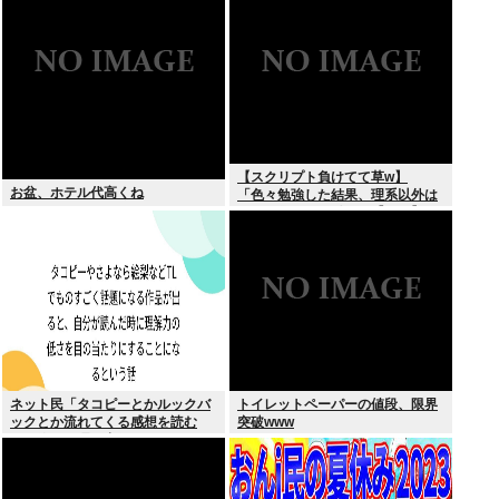
【スクリプト負けてて草w】
お盆、ホテル代高くね
「色々勉強した結果、理系以外は
エラー品だと気付いた【ガチ】」
について、もっと具体的に話そう
か
ネット民「タコピーとかルックバ
トイレットペーパーの値段、限界
ックとか流れてくる感想を読む
突破www
と、俺って理解力低すぎ！？ って
超凹む。つらい」