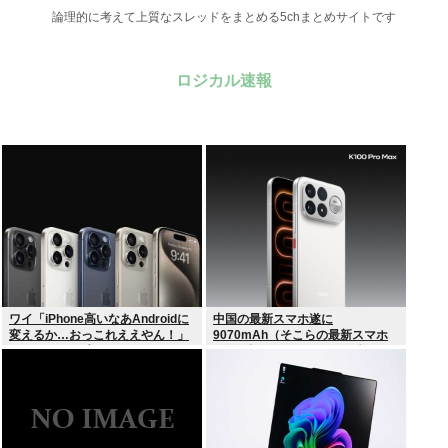
論理的に考えて上質なスレッドをまとめる5chまとめサイトです
ロジカル速報
ワイ「iPhone高いなあAndroidに
中国の最新スマホ遂に
変えるか…おっこれええやん！」
9070mAh（そこらの最新スマホ
→iPhoneより高い
の約2倍）のバッテリーを積んで
しまうwww