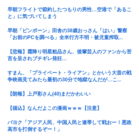
早朝フライトで節約したつもりの男性…空港で「あるこ
と」に気づいてしまう
早朝「ピンポーン」田舎の38歳おっさん「はい」警察
「お前のPCを調べる」全米行方不明・被児童搾取...
【悲報】霜降り明星粗品さん、後輩芸人のファンから苦
言を呈されブチギレ発狂…
すまん、「プライベート・ライアン」とかいう大昔の戦
争映画見てみたら最初の30分で地獄なんだが…こ...
【朗報】上戸彩さん(40)まだかわいい
【描込】なんだよこの漫画ｗｗｗ【注意】
パヨク「アジア人民、中国人民と連帯して戦おー！悪政
高市を打倒するぞー！」