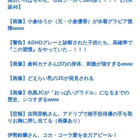
奥田いろはちゃん、市民プールで18m泳ぐ！！！【乃木
坂46】
【画像】小倉ゆうか（元・小倉優香）が水着グラビア復
帰www
【警告】ADHDグレーと診断された子供たち、高確率で
『この習慣』をやっていた→！！！
【画像】倉科カナさん(37)の身体、刺激が強すぎるwww
【画像】どえらい乳のJSが発見される
【画像】色黒JCが「おっぱいグラドル」になるまでの
歴史、シコすぎるwww
【悲報】吉岡里帆さん、アドリブで相手役俳優の手を取
りお胸に押し当てる（画像あり）
伊勢鈴蘭さん、コカ・コーラ愛を全力アピール！