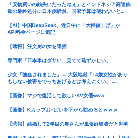
「安物買いの銭失いだったねぇ」とインドネシア高速鉄
道の最終処分に日本側騒然、国家予算は使わないと...
【AI】中国DeepSeek、近日中に「大幅値上げ」か
API料金ページに追記
【速報】注文厨の女を逮捕
専門家「日本車はダサい、見てて恥ずかしい」
少女「強姦されました」→ 大阪地裁「14歳女性があり
もしない被害をでっちあげるとは考えにくい」→...
【画像】マジで復活して欲しいAV女優www
【画像】Kカップお○ぱいを下から眺めるとｗｗｗ
【悲報】結婚して2年目の奥さんが風俗経験者だと判明