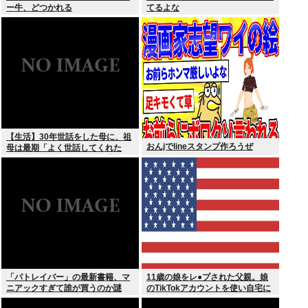
ー牛、どつかれる
てるよな
【生活】30年世話をした母に、祖
おんjでlineスタンプ作ろうぜ
母は最期「よく世話してくれた
ね。ずっと嫌いだったのが残念だ
よ」と言って死んだ
「パトレイバー」の最新書籍、マ
11歳の娘をレ●プされた父親。娘
ニアックすぎて誰が買うのか謎
のTikTokアカウントを使い自宅に
誘き出し、銃撃で天誅！