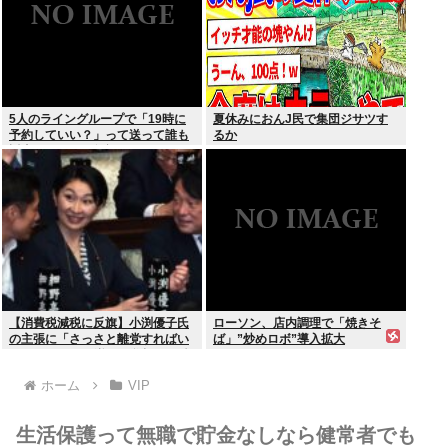
5人のライングループで「19時に
夏休みにおんJ民で集団ジサツす
予約していい？」って送って誰も
るか
返事しないから無視でいいよね？
【消費税減税に反旗】小渕優子氏
ローソン、店内調理で「焼きそ
の主張に「さっさと離党すればい
ば」”炒めロボ”導入拡大
いのに」SNSで逆風…父親から続
く「消費税の系譜」とは
ホーム
VIP
生活保護って無職で貯金なしなら健常者でも