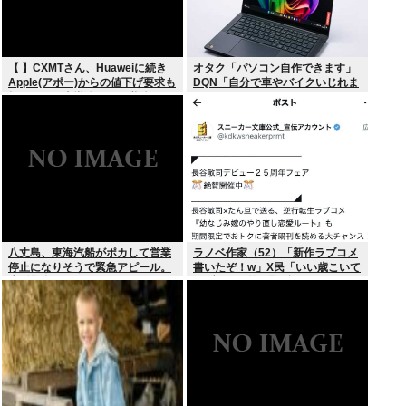
【 】CXMTさん、Huaweiに続き
オタク「パソコン自作できます」
Apple(アポー)からの値下げ要求も
DQN「自分で車やバイクいじれま
拒否！！！半導体バボー継続
す」
へ！！！
八丈島、東海汽船がポカして営業
ラノベ作家（52）「新作ラブコメ
停止になりそうで緊急アピール。
書いたぞ！w」X民「いい歳こいて
生活物資が届かなくなるかも。ア
ラブコメ（笑）恥ずかしくない
シタバ以外に食うものがねえ
の？」