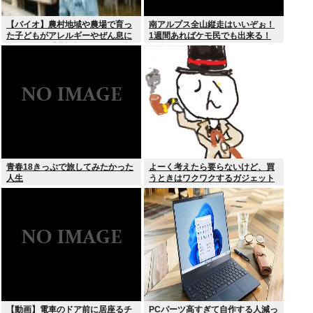
【バイオ】農村地域や農場で育っ
南アルプス全山縦走はいいぞぉ！
た子どもがアレルギーやぜん息に
1週間あればケモ民でも出来る！
なりにくい「農場効果」を引き起
お盆休みにやってみなイカ？
こす細菌が判明
青春18きっぷで旅してみたかった
よーく考えたら要らないけど、買
人生
うときはワクワクするガジェット
おしえろ
【動画】電車のドア前に居座るチ
PCパーツ高すぎて自作する人減っ