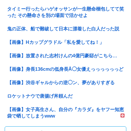
タイミー行ったらハゲオッサンが一生懸命梱包してて笑
った その懸命さを別の場面で活かせよ
鬼の正体、船で難破して日本に漂着した白人だった説
【画像】Hカップグラドル「私を愛してね！」
【画像】放置された志村けんの4億円豪邸がこちら…
【画像】身長136cmの低身長Å◯女優えっっっっっっど
【画像】渋谷ギャルからの逆◯ン、夢がありすぎる
ロケットナウで唐揚げ丼頼んだ
【画像】女子高生さん、自分の『カラダ』をヤフー知恵
袋で晒してしまうwww