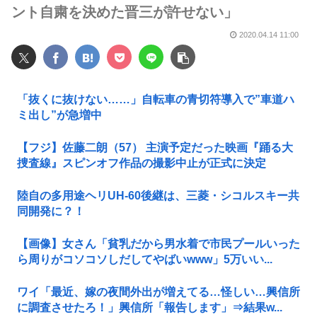
ント自粛を決めた晋三が許せない」
2020.04.14 11:00
「抜くに抜けない……」自転車の青切符導入で”車道ハ
ミ出し”が急増中
【フジ】佐藤二朗（57） 主演予定だった映画『踊る大
捜査線』スピンオフ作品の撮影中止が正式に決定
陸自の多用途ヘリUH-60後継は、三菱・シコルスキー共
同開発に？！
【画像】女さん「貧乳だから男水着で市民プールいった
ら周りがコソコソしだしてやばいwww」5万いい...
ワイ「最近、嫁の夜間外出が増えてる…怪しい…興信所
に調査させたろ！」興信所「報告します」⇒結果w...