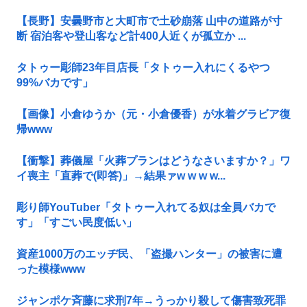
【長野】安曇野市と大町市で土砂崩落 山中の道路が寸
断 宿泊客や登山客など計400人近くが孤立か ...
タトゥー彫師23年目店長「タトゥー入れにくるやつ
99%バカです」
【画像】小倉ゆうか（元・小倉優香）が水着グラビア復
帰www
【衝撃】葬儀屋「火葬プランはどうなさいますか？」ワ
イ喪主「直葬で(即答)」→結果ァw w w w...
彫り師YouTuber「タトゥー入れてる奴は全員バカで
す」「すごい民度低い」
資産1000万のエッヂ民、「盗撮ハンター」の被害に遭
った模様www
ジャンポケ斉藤に求刑7年→うっかり殺して傷害致死罪