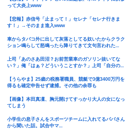
って大炎上www
【悲報】赤信号「止まって！」セレナ「セレナ行きま
す！」→そのまま進入www
車からタバコ外に出して灰落としてる奴いたからクラク
ション鳴らして怒鳴ったら降りてきて文句言われた...
上司「あのさあ田沼？お前営業車のガソリン抜いてな
い？」俺「はぁ？どういうことすか？」上司「自分の...
【うらやま】25歳の税務署職員、競艇で3億3400万円を
得るも確定申告せず逮捕。その他の余罪も
【画像】本田真凜、胸元開けてすっかり大人の女になっ
てしまう
小学生の息子さんをスポーツチームに入れてるパパさん
から聞いた話。試合中マ...