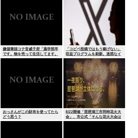
嫌儲筆頭コテ音威子府「薬学部卒
「コピペ投稿ではもう稼げない」
です。物を売って生活してます。
収益プログラムを刷新。迷惑なイ
何を売ってるかは言えません」
ンプレゾンビは本当にいなくなる
のか？
おっさんがこの財布を使ってたら
8/22開催「琵琶湖三市同時花火大
どう思う？
会」、市公式「そんな花火大会は
存在しない」→ SNS阿鼻叫喚