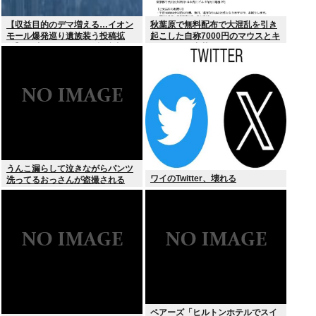
【収益目的のデマ増える…イオン
秋葉原で無料配布で大混乱を引き
モール爆発巡り遺族装う投稿拡
起こした自称7000円のマウスとキ
散】X（旧ツイッター）投稿者
ーボード、中華サイトで1500円で
「閲覧数稼ぎや承認欲求止まらな
売られるゴミだったwww
くなった」
うんこ漏らして泣きながらパンツ
ワイのTwitter、壊れる
洗ってるおっさんが盗撮される
ペアーズ「ヒルトンホテルでスイ