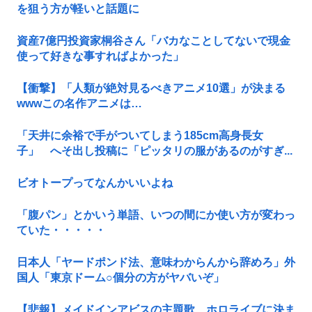
を狙う方が軽いと話題に
資産7億円投資家桐谷さん「バカなことしてないで現金
使って好きな事すればよかった」
【衝撃】「人類が絶対見るべきアニメ10選」が決まる
wwwこの名作アニメは…
「天井に余裕で手がついてしまう185cm高身長女
子」 へそ出し投稿に「ピッタリの服があるのがすぎ...
ビオトープってなんかいいよね
「腹パン」とかいう単語、いつの間にか使い方が変わっ
ていた・・・・・
日本人「ヤードポンド法、意味わからんから辞めろ」外
国人「東京ドーム○個分の方がヤバいぞ」
【悲報】メイドインアビスの主題歌、ホロライブに決ま