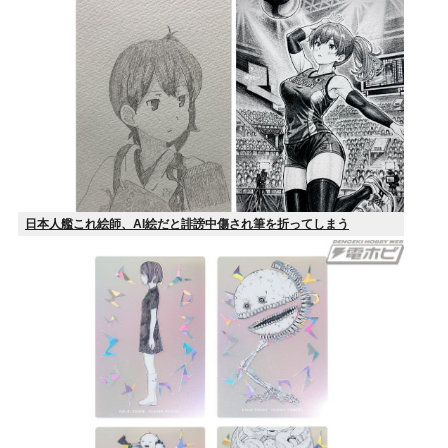
日本人艦これ絵師、AI絵だと誹謗中傷され筆を折ってしまう