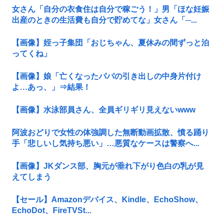
女さん「自分の衣食住は自分で稼ごう！」男「ほな妊娠
出産のときの生活費も自分で貯めてな」女さん「─...
【画像】姪っ子集団「おじちゃん、夏休みの間ずっと泊
ってくね」
【画像】娘「亡くなったパパの引き出しの中身片付け
よ…あっ、」⇒結果！
【画像】水泳部員さん、全員ギリギリ見えないwww
阿波おどりで女性の体強調した無断動画拡散、憤る踊り
手「悲しいし気持ち悪い」…悪質なケースは警察へ...
【画像】JKダンス部、胸元が垂れ下がり色白の乳が見
えてしまう
【セール】Amazonデバイス、Kindle、EchoShow、
EchoDot、FireTVSt...