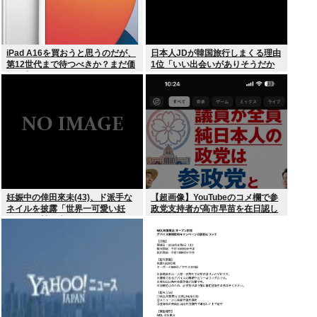
iPad A16を買おうと思うのだが、
日本人JDが韓国旅行しまくる理由
第12世代まで待つべきか？まだ価
1位「いい出会いがありそうだか
格が上がっていくようなら、いま
ら」
買っときたいが…
妊娠中の倖田來未(43)、ド派手な
【超画像】YouTubeのコメ欄で参
ネイルを披露「世界一可愛い妊
政党支持者が高市早苗を在日認し
婦」と称賛の声
てしまうwww