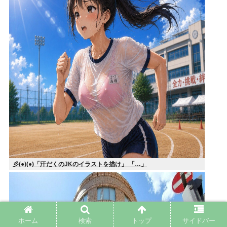
彡(●)(●)「汗だくのJKのイラストを描け」 「…」
ホーム
検索
トップ
サイドバー