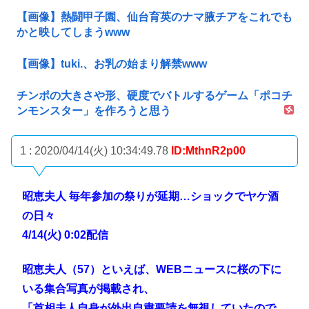
【画像】熱闘甲子園、仙台育英のナマ腋チアをこれでも
かと映してしまうwww
【画像】tuki.、お乳の始まり解禁www
チンポの大きさや形、硬度でバトルするゲーム「ポコチ
ンモンスター」を作ろうと思う
1 : 2020/04/14(火) 10:34:49.78
ID:MthnR2p00
昭恵夫人 毎年参加の祭りが延期…ショックでヤケ酒
の日々
4/14(火) 0:02配信
昭恵夫人（57）といえば、WEBニュースに桜の下に
いる集合写真が掲載され、
「首相夫人自身が外出自粛要請を無視していたので