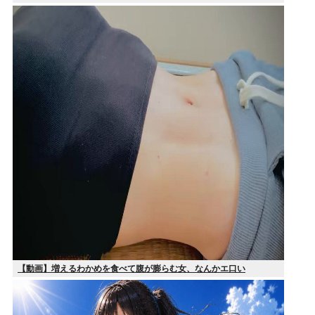
【動画】増えるわかめを食べて腹が膨らむ女、なんかエ口い