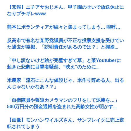
【悲報】ニチアサおじさん、甲子園のせいで放送休止に
なりブチギレwww
熊本にボランティアが続々と集まってしまう… 嗚呼…
反高市で有名な某野党議員が不正な投票支援を受けてい
た過去が発掘、「説明責任があるのでは？」と揶揄...
「申し訳ないけど絵が完璧すぎて草」と某Youtuberに
起きた悲劇に目撃者騒然、”映え”のために...
米農家「流石にこんな値段じゃ、米作り辞める人、出る
んじゃないかなあ？？」
「自衛隊員や報道カメラマンのフリをして泥棒を…」
500万円分の預金通帳を盗まれた高齢女性が明かす...
【画像】モンハンワイルズさん、サンブレイクに売上逆
転されてしまう