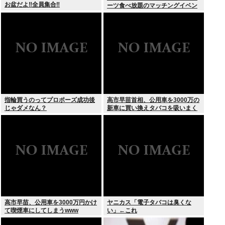
お盆だよ‼全員集合‼
ーツ食べ放題のマッチングイベン
トやるぞ。女2500円男7000円
な」→女だけ埋まるwww
指輪買うのってプロポーズ成功後
高市早苗首相、公用車を3000万の
じゃダメなん？
新車に買い換えタバコを吸いまく
っていた
高市早苗、公用車を3000万円かけ
ヤニカス「電子タバコは臭くな
て喫煙車にしてしまうwww
い」←これ