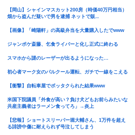
【岡山】シャインマスカット200房（時価40万円相当）
畑から盗んだ疑いで男を逮捕 ネットで販...
【画像】「崎陽軒」の高級弁当を大量購入したでwww
ジャンポケ斎藤、乞食ライバーと化し正式に終わる
スマホから謎のレーザーが出るようになった…
初心者マーク女のパルクール運転、ガチで一線をこえる
【衝撃】自転車屋でボッタクられた結果www
米国下院議員「外食が高い？負け犬どもお前らみたいな
共産主義者はラーメン食ってろ」→炎上
【悲報】ショートスリーパー堀大輔さん、1万件を超え
る誹謗中傷に耐えられず号泣してしまう