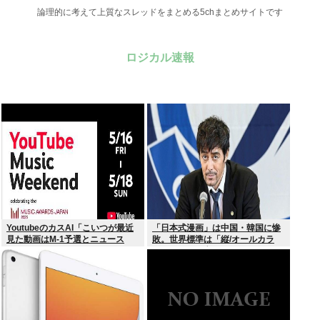
論理的に考えて上質なスレッドをまとめる5chまとめサイトです
ロジカル速報
YoutubeのカスAI「こいつが最近
「日本式漫画」は中国・韓国に惨
見た動画はM-1予選とニュース
敗。世界標準は「縦/オールカラ
か…」
ー」の”ウェブトゥーン”に