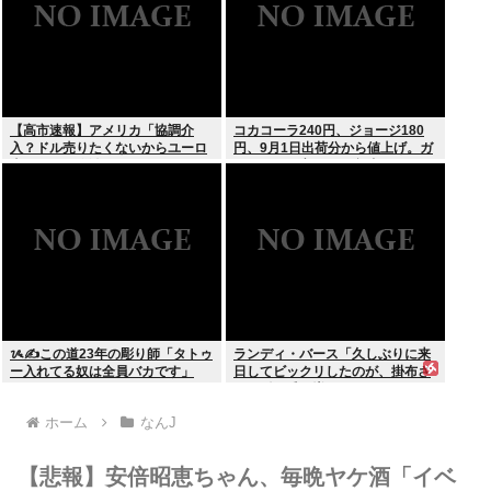
【高市速報】アメリカ「協調介
コカコーラ240円、ジョージ180
入？ドル売りたくないからユーロ
円、9月1日出荷分から値上げ。ガ
売るわ」EU激怒www
ソリンより高いとか意味不明すぎ
る
ᝰ✍この道23年の彫り師「タトゥ
ランディ・バース「久しぶりに来
ー入れてる奴は全員バカです」
日してビックリしたのが、掛布さ
んの髪の毛が増えていた。岡田さ
んは髪の毛がなくなってた」
ホーム
なんJ
【悲報】安倍昭恵ちゃん、毎晩ヤケ酒「イベ