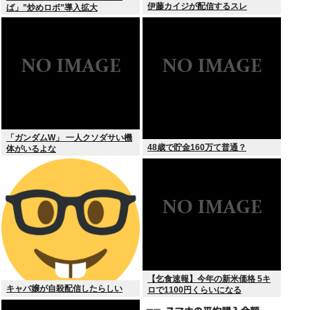
伊藤カイジが配信するスレ
ば」”炒めロボ”導入拡大
「ガンダムW」 一人クソダサい機
48歳で貯金160万て普通？
体がいるよな
【乞食速報】今年の新米価格 5キ
キャバ嬢が自殺配信したらしい
ロで1100円くらいになる