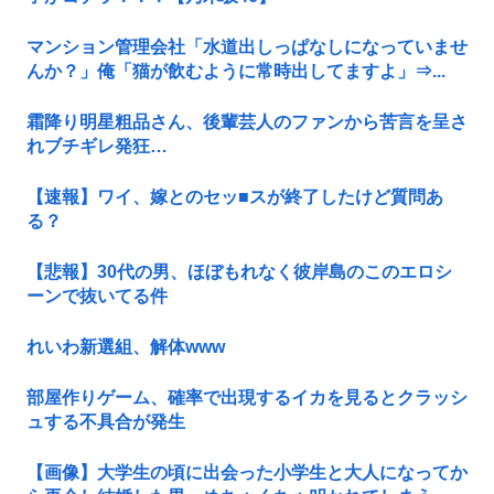
マンション管理会社「水道出しっぱなしになっていませ
んか？」俺「猫が飲むように常時出してますよ」⇒...
霜降り明星粗品さん、後輩芸人のファンから苦言を呈さ
れブチギレ発狂…
【速報】ワイ、嫁とのセッ■スが終了したけど質問あ
る？
【悲報】30代の男、ほぼもれなく彼岸島のこのエロシ
ーンで抜いてる件
れいわ新選組、解体www
部屋作りゲーム、確率で出現するイカを見るとクラッシ
ュする不具合が発生
【画像】大学生の頃に出会った小学生と大人になってか