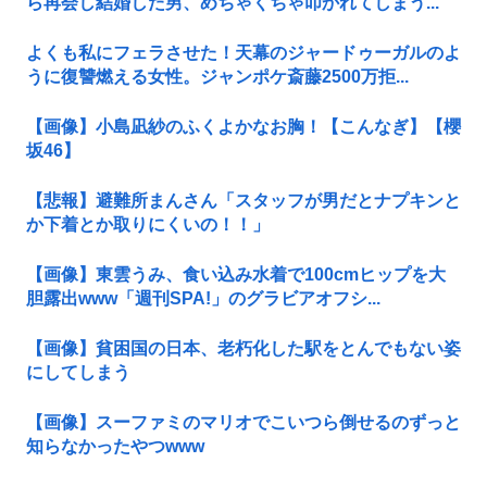
ら再会し結婚した男、めちゃくちゃ叩かれてしまう...
よくも私にフェラさせた！天幕のジャードゥーガルのよ
うに復讐燃える女性。ジャンポケ斎藤2500万拒...
【画像】小島凪紗のふくよかなお胸！【こんなぎ】【櫻
坂46】
【悲報】避難所まんさん「スタッフが男だとナプキンと
か下着とか取りにくいの！！」
【画像】東雲うみ、食い込み水着で100cmヒップを大
胆露出www「週刊SPA!」のグラビアオフシ...
【画像】貧困国の日本、老朽化した駅をとんでもない姿
にしてしまう
【画像】スーファミのマリオでこいつら倒せるのずっと
知らなかったやつwww