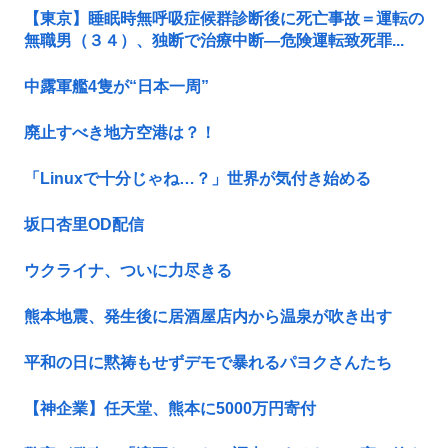
【東京】睡眠時無呼吸症候群診断後に死亡事故＝運転の
無職男（３４）、独断で治療中断―危険運転致死罪...
中露軍艦4隻が“日本一周”
廃止すべき地方空港は？！
「Linuxで十分じゃね…？」世界が気付き始める
坂口杏里OD配信
ウクライナ、ついに力尽きる
熊本地震、発生後に居酒屋店内から温泉が吹き出す
平和の日に黙祷もせずデモで暴れるパヨクさんたち
【神企業】任天堂、熊本に5000万円寄付