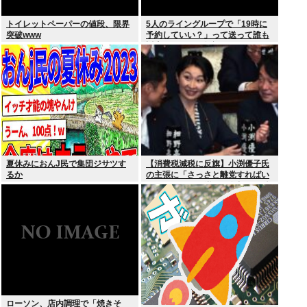
トイレットペーパーの値段、限界
5人のライングループで「19時に
突破www
予約していい？」って送って誰も
返事しないから無視でいいよね？
夏休みにおんJ民で集団ジサツす
【消費税減税に反旗】小渕優子氏
るか
の主張に「さっさと離党すればい
いのに」SNSで逆風…父親から続
く「消費税の系譜」とは
ローソン、店内調理で「焼きそ