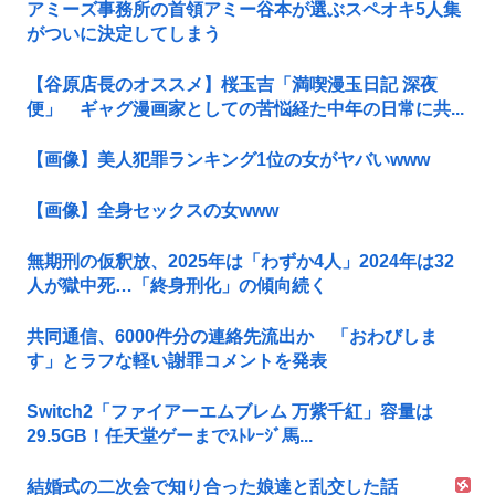
アミーズ事務所の首領アミー谷本が選ぶスペオキ5人集
がついに決定してしまう
【谷原店長のオススメ】桜玉吉「満喫漫玉日記 深夜
便」 ギャグ漫画家としての苦悩経た中年の日常に共...
【画像】美人犯罪ランキング1位の女がヤバいwww
【画像】全身セックスの女www
無期刑の仮釈放、2025年は「わずか4人」2024年は32
人が獄中死…「終身刑化」の傾向続く
共同通信、6000件分の連絡先流出か 「おわびしま
す」とラフな軽い謝罪コメントを発表
Switch2「ファイアーエムブレム 万紫千紅」容量は
29.5GB！任天堂ゲーまでｽﾄﾚｰｼﾞ馬...
結婚式の二次会で知り合った娘達と乱交した話