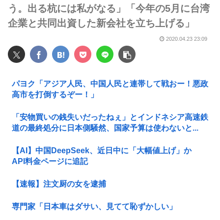
う。出る杭には私がなる」「今年の5月に台湾
企業と共同出資した新会社を立ち上げる」
2020.04.23 23:09
パヨク「アジア人民、中国人民と連帯して戦おー！悪政
高市を打倒するぞー！」
「安物買いの銭失いだったねぇ」とインドネシア高速鉄
道の最終処分に日本側騒然、国家予算は使わないと...
【AI】中国DeepSeek、近日中に「大幅値上げ」か
API料金ページに追記
【速報】注文厨の女を逮捕
専門家「日本車はダサい、見てて恥ずかしい」