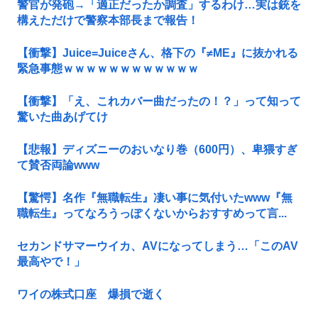
警官が発砲→「適正だったか調査」するわけ…実は銃を
構えただけで警察本部長まで報告！
【衝撃】Juice=Juiceさん、格下の『≠ME』に抜かれる
緊急事態ｗｗｗｗｗｗｗｗｗｗｗｗ
【衝撃】「え、これカバー曲だったの！？」って知って
驚いた曲あげてけ
【悲報】ディズニーのおいなり巻（600円）、卑猥すぎ
て賛否両論www
【驚愕】名作『無職転生』凄い事に気付いたwww『無
職転生』ってなろうっぽくないからおすすめって言...
セカンドサマーウイカ、AVになってしまう…「このAV
最高やで！」
ワイの株式口座 爆損で逝く