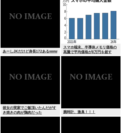
スマホ端末、半導体メモリ価格の
あーしJKだけど身長172あるwww
高騰で平均価格が8万円を超す
彼女の実家でご飯頂いたんだがす
腕時計、激臭！！！
き焼きの肉が鶏肉だった