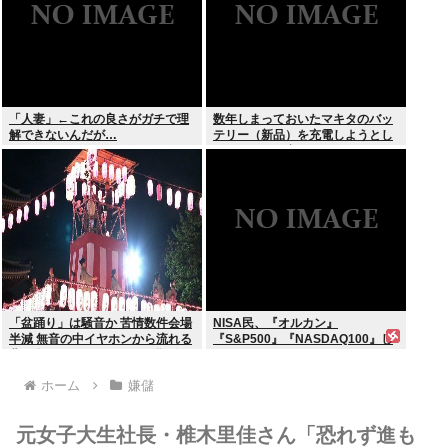
「人妻」←これの良さがガチで理
数年しまっておいたマキタのバッ
解できないんだが…
テリー（新品）を充電しようとし
たらエラーで充電できないんだ
が！復活させる方法教えろ
「盆踊り」は騒音か 苦情数件会場
NISA民、『オルカン』
半減 無音の中イヤホンから流れる
『S&P500』『NASDAQ100』し
曲に合わせ踊るサイレント盆ダン
か買わない
スも
ホーム
嫌儲
元女子大生社長・椎木里佳さん「恐れず進も