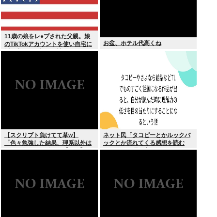
11歳の娘をレ●プされた父親。娘
お盆、ホテル代高くね
のTikTokアカウントを使い自宅に
誘き出し、銃撃で天誅！
【スクリプト負けてて草w】
ネット民「タコピーとかルックバ
「色々勉強した結果、理系以外は
ックとか流れてくる感想を読む
エラー品だと気付いた【ガチ】」
と、俺って理解力低すぎ！？ って
について、もっと具体的に話そう
超凹む。つらい」
か