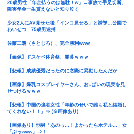
20歳男性「年金払うのは無駄！w」→事故で手足切断、
障害年金一生貰えないと知り泣く
少女2人にAV見せた後「インコ見せる」と誘導…公園で
わいせつ 75歳男逮捕
佐藤二朗（さとじろ）、完全勝利www
【画像】ドスケベ体育祭、開幕ｗｗｗ
【悲報】成績優秀だったのに窓際に異動したんだが
【画像】爆乳コスプレイヤーさん、お○ぱいの現実を見
せつけるｗｗｗ
【悲報】中国の強者女性「年齢のせいで誰も私と結婚し
てくれない！！」⇒ (※画像あり)
【画像あり】弱男「あのっ…！よかったらホテル…」女
「ぷっwww」⇒！