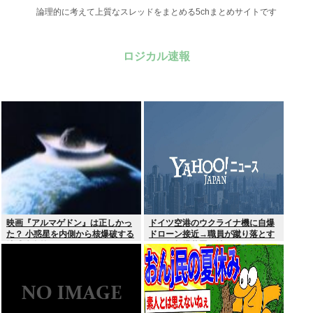
論理的に考えて上質なスレッドをまとめる5chまとめサイトです
ロジカル速報
映画『アルマゲドン』は正しかっ
ドイツ空港のウクライナ機に自爆
た？ 小惑星を内側から核爆破する
ドローン接近→職員が蹴り落とす
地球防衛策
→偶然起爆装置が壊れセーフ