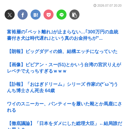
2026.07.07 20:20
富裕層の｢ペット離れ｣が止まらない…｢300万円の血統
書付き犬は時代遅れ｣という真のお金持ちが"...
【朗報】ビッグダディの娘、結構エッチになっていた
【画像】ビビアン・スー(51)とかいう台湾の宮沢りえが
レベチでえっちすぎるｗｗｗ
【訃報】「おはぎドリーム」シリーズ 作家の(*´ω`*)う
んち博士さん死去 64歳
ワイのスニーカー、パンティーを履いた靴とか馬鹿にさ
れる
【徹底議論】「日本をダメにした総理大臣」←結局誰だ