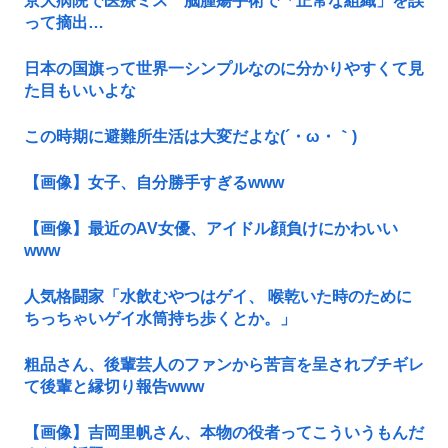
京大病院で医療ミス 脳腫瘍手術で「正常な組織」を誤
って摘出…
日本の国旗って世界一シンプルなのに分かりやすくて見
た目もいいよな
この時期に避難所生活は大変だよな(´・ω・｀)
【画像】女子、自分勝手すぎるwww
【画像】最近のAV女優、アイドル顔負けにかわいい
www
人気格闘家「水飲むやつはゲイ、 喉乾いた時のために
ちっちゃいゲイ水筒持ち歩くとか。」
粗品さん、後輩芸人のファンから苦言を呈されブチギレ
て後輩と縁切り報告www
【画像】吉岡里帆さん、本物の役者ってこういうもんだ