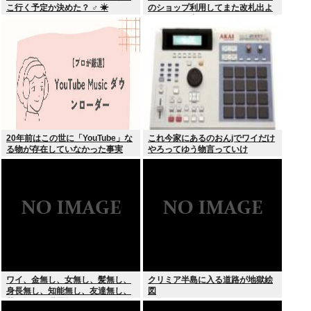
こ行く予定か決めた？ ‍♂ ☀
のショップ利用してまた改札出よ
うとしたら出られなくてワロタ
20年前はこの世に「YouTube」な
これ今家にあるのおんjでワイだけ
る物が存在していなかった事実
やろってゆう物言っていけ
ワイ、金無し、女無し、髪無し、
クリミア半島に入る道路が地獄絵
身長無し、知能無し、友達無し、
図
若さ無し、職歴無し、やる気無し