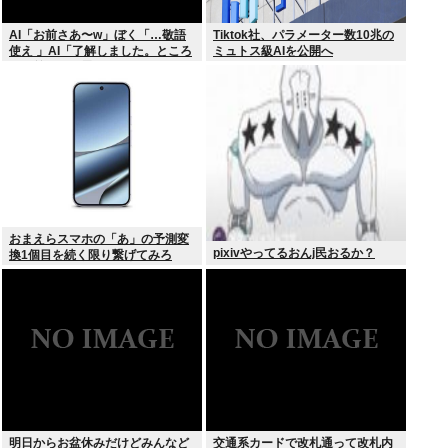
AI「お前さあ〜w」ぼく「…敬語
Tiktok社、パラメーター数10兆の
使え 」AI「了解しました。ところ
ミュトス級AIを公開へ
でお前はどう思いますか？」 これ
おまえらスマホの「あ」の予測変
pixivやってるおんj民おるか？
換1個目を続く限り繋げてみろ
www
明日からお盆休みだけどみんなど
交通系カードで改札通って改札内