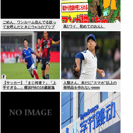
ごめん、ワンルーム住んでる奴っ
高1ワイ、初めてのおんj。
て女呼んだときにウ●コのブリブ
リ音どうしてんの？？
【サッカー】「まじ何者？」「上
人類さん、未だに"スマホ"以上の
手すぎる…」横浜FMの16歳超逸
発明品を作れないwww
材が開幕Jデビュー戦で魅せた”衝
撃プレー”にSNS騒然！「すごい
才能」