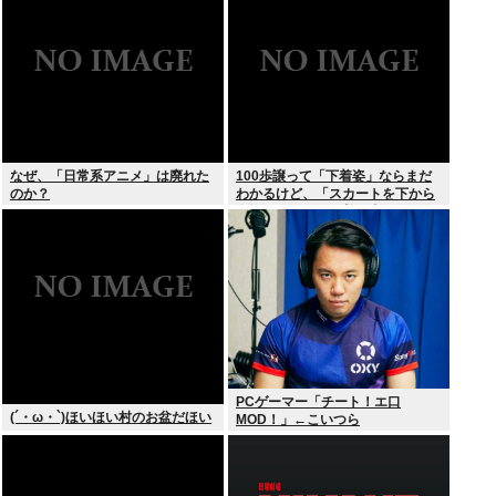
なぜ、「日常系アニメ」は廃れた
100歩譲って「下着姿」ならまだ
のか？
わかるけど、「スカートを下から
盗撮して写った下着写真」見て何
が楽しいんだ？
PCゲーマー「チート！エ口
(´・ω・`)ほいほい村のお盆だほい
MOD！」←こいつら