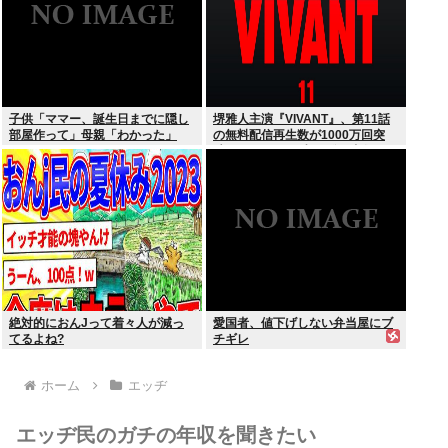
子供「ママー、誕生日までに隠し
堺雅人主演『VIVANT』、第11話
部屋作って」母親「わかった」
の無料配信再生数が1000万回突
破！ TVerお気に入り登録者数は
300万超えでTBS連ドラ歴代トッ
プ
絶対的におんJって着々人が減っ
愛国者、値下げしない弁当屋にブ
てるよね?
チギレ
ホーム
エッヂ
エッヂ民のガチの年収を聞きたい