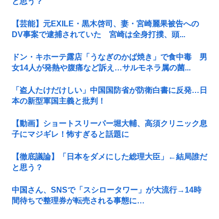
と思う？
【芸能】元EXILE・黒木啓司、妻・宮崎麗果被告への
DV事案で逮捕されていた 宮崎は全身打撲、頭...
ドン・キホーテ露店「うなぎのかば焼き」で食中毒 男
女14人が発熱や腹痛など訴え…サルモネラ属の菌...
「盗人たけだけしい」中国国防省が防衛白書に反発…日
本の新型軍国主義と批判！
【動画】ショートスリーパー堀大輔、高須クリニック息
子にマジギレ！怖すぎると話題に
【徹底議論】「日本をダメにした総理大臣」←結局誰だ
と思う？
中国さん、SNSで「スシロータワー」が大流行→14時
間待ちで整理券が転売される事態に…