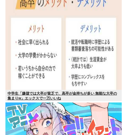
中学生「嫌儲では大卒が貧乏で、高卒が金持ちが多い 無能な大卒の
集まりw」エックスで一万いいね