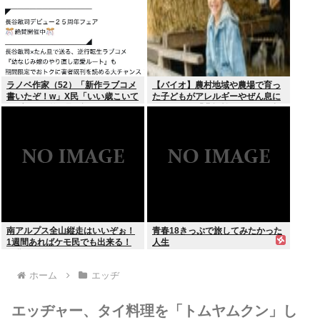
ラノベ作家（52）「新作ラブコメ
【バイオ】農村地域や農場で育っ
書いたぞ！w」X民「いい歳こいて
た子どもがアレルギーやぜん息に
ラブコメ（笑）恥ずかしくない
なりにくい「農場効果」を引き起
の？」
こす細菌が判明
南アルプス全山縦走はいいぞぉ！
青春18きっぷで旅してみたかった
1週間あればケモ民でも出来る！
人生
お盆休みにやってみなイカ？
ホーム
エッヂ
エッヂャー、タイ料理を「トムヤムクン」し