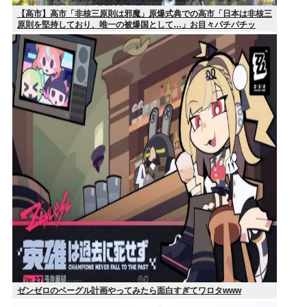
【高市】高市「非核三原則は邪魔」原爆式典での高市「日本は非核三
原則を堅持しており、唯一の被爆国として…」お目々パチパチッ
ゼンゼロのベーグル計画やってみたら面白すぎてワロタwww