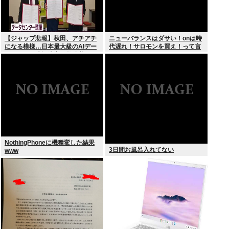
【ジャップ悲報】秋田、アチアチ
ニューバランスはダサい！onは時
になる模様…日本最大級のAIデー
代遅れ！サロモンを買え！って言
タセンター建設決定！整備費は2
われたから買ったんやが
兆円！
NothingPhoneに機種変した結果
3日間お風呂入れてない
www