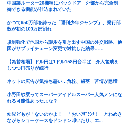
中国製ルーター20機種にバックドア 外部から完全制
御できる機能が仕込まれていた
かつて650万部を誇った「週刊少年ジャンプ」、発行部
数が初の100万部割れ
規制強化で他国から譲歩を引き出す中国の外交戦略、他
国がサプライチェーン変更で対抗した結果……
【為替相場】ドル円は1ドル158円台半ば 介入警戒を
しつつ円売りが続行
ネットの広告が気持ち悪い…角栓、歯茎 苦情が急増
小野田紗栞ってスーパーアイドルスーパー人気メンにな
れる可能性あったよな？
幼児どもが「ないのかよ！」「おいﾌｻﾞｹﾝﾅ！」とわめき
ながらショーケースをドンドン叩いたり、エ...