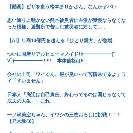
【動画】ピザを食う松本まりかさん、なんかヤバい
思い通りに動かない熊本被災者に左派が我慢ならなくな
った模様、避難所で苦しむ被災者に対して……
【AI】年商10億円を超える「ひとり親方」が急増
ついに国産リアルヒューマノイドｷﾀ━━━━━━(ﾟ
∀ﾟ)━━━━━━ !!!!! 本体価格は5...
会社の上司「ワイくん、服が臭いって苦情来てるよ」ワ
イ「すいません」
日本人「底辺は自己責任、終わってるのは国じゃなくて
底辺の人生」←これ
一ノ瀬美空ちゃん、イワシの三枚おろしに挑戦！！！
【乃木坂46】