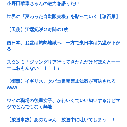
小野田華凛ちゃんの魅力を語りたい
世界の「変わった自動販売機」を貼っていく【珍百景】
【天使】江端妃咲＠奇跡の1枚
西日本、お盆は灼熱地獄へ 一方で東日本は気温が下が
る
スタンミ「ジャングリア行ってきたんだけどほんとーー
ーにおもんない！！！！」
【衝撃】イギリス、タバコ販売禁止法案が可決される
www
ワイの職場の後輩女子、かわいくていい匂いするけどマ
ジでとんでもなく無能
【放送事故】あのちゃん、放送中に吐いてしまう！！！