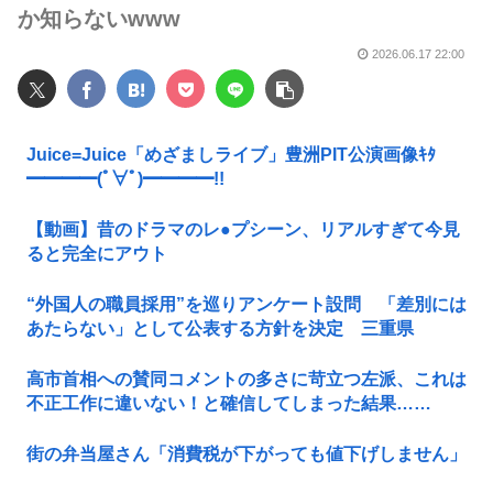
か知らないwww
2026.06.17 22:00
Juice=Juice「めざましライブ」豊洲PIT公演画像ｷﾀ
━━━━(ﾟ∀ﾟ)━━━━!!
【動画】昔のドラマのレ●プシーン、リアルすぎて今見
ると完全にアウト
“外国人の職員採用”を巡りアンケート設問 「差別には
あたらない」として公表する方針を決定 三重県
高市首相への賛同コメントの多さに苛立つ左派、これは
不正工作に違いない！と確信してしまった結果……
街の弁当屋さん「消費税が下がっても値下げしません」