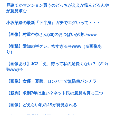
戸建てかマンション買うのどっちがええか悩んどるんや
が意見求む
小坂菜緒の最新『下半身』ガチでエグいって・・・
【画像】村重杏奈さん(30)のおつぱいが凄いwww
【衝撃】愛知の半グレ、怖すぎる⇒www（※画像あ
り）
【画像あり】JC2「え、待って私の足長くない？（ﾊﾟｼｬ
ﾘwww)⇒
【画像】女優・夏菜、ロンハーで無防備パンチラ
【裁判】求刑7年は重い？ネット民の意見も真っ二つ
【画像】どえらい乳のJSが発見される