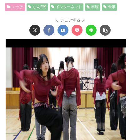
エッヂ
なんE民
インターネット
料理
食事
シェアする