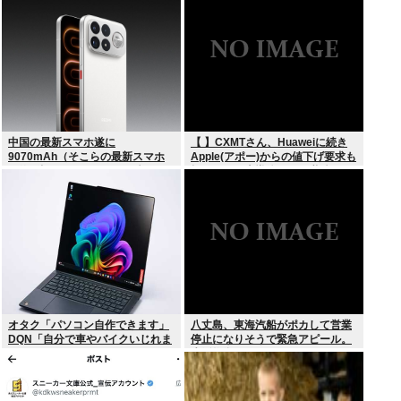
中国の最新スマホ遂に
【 】CXMTさん、Huaweiに続き
9070mAh（そこらの最新スマホ
Apple(アポー)からの値下げ要求も
の約2倍）のバッテリーを積んで
拒否！！！半導体バボー継続
しまうwww
へ！！！
オタク「パソコン自作できます」
八丈島、東海汽船がポカして営業
DQN「自分で車やバイクいじれま
停止になりそうで緊急アピール。
す」
生活物資が届かなくなるかも。ア
シタバ以外に食うものがねえ