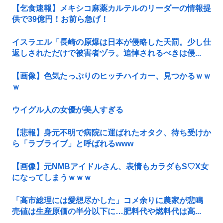
【乞食速報】メキシコ麻薬カルテルのリーダーの情報提
供で39億円！お前ら急げ！
イスラエル「長崎の原爆は日本が侵略した天罰。少し仕
返しされただけで被害者ヅラ。追悼されるべきは侵...
【画像】色気たっぷりのヒッチハイカー、見つかるｗｗ
ｗ
ウイグル人の女優が美人すぎる
【悲報】身元不明で病院に運ばれたオタク、待ち受けか
ら「ラブライブ」と呼ばれるwww
【画像】元NMBアイドルさん、表情もカラダもS♡X女
になってしまうｗｗｗ
「高市総理には愛想尽かした」コメ余りに農家が悲鳴
売値は生産原価の半分以下に…肥料代や燃料代は高...