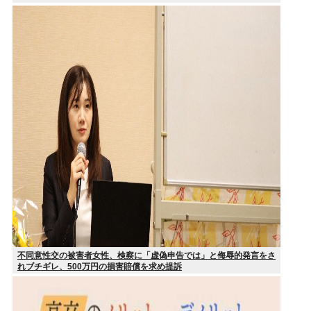
不同意性交の被害者女性、検察に「虚偽申告では」と侮辱的発言をさ
れブチギレ、500万円の損害賠償を求め提訴