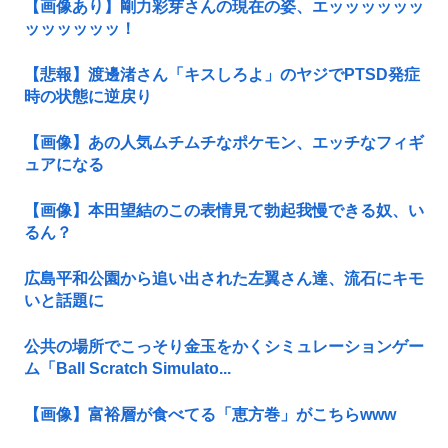
【画像あり】剛力彩芽さんの現在の姿、エッッッッッッ
ッッッッッッ！
【悲報】渡邊渚さん「キスしろよ」のヤジでPTSD発症
時の状態に逆戻り
【画像】あの人気ムチムチなポケモン、エッチなフィギ
ュアになる
【画像】本田望結のこの表情見て勃起我慢できる奴、い
るん？
広島平和公園から追い出された左翼さん達、流石にキモ
いと話題に
公共の場所でこっそり金玉をかくシミュレーションゲー
ム「Ball Scratch Simulato...
【画像】富裕層が食べてる「恵方巻」がこちらwww