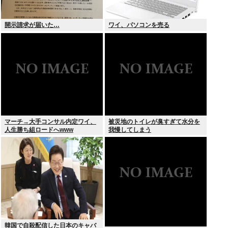
開示請求が届いた…
ワイ、パソコンを売る
マーチ→大手コンサル内定ワイ、
被災地のトイレが臭すぎて水分を
人生勝ち組ロードへwww
我慢してしまう
韓国で自殺配信した日本のキャバ