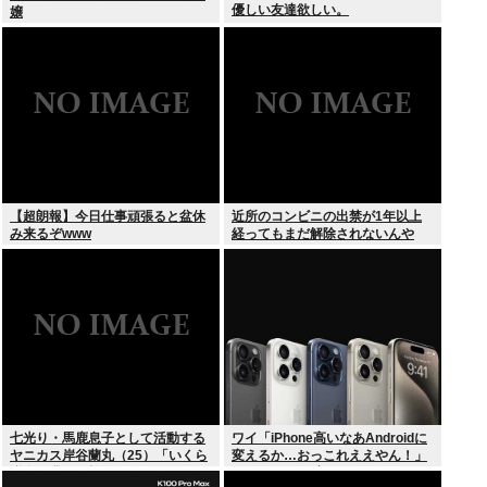
優しい友達欲しい。
嬢
【超朗報】今日仕事頑張ると盆休
近所のコンビニの出禁が1年以上
み来るぞwww
経ってもまだ解除されないんや
が…
七光り・馬鹿息子として活動する
ワイ「iPhone高いなあAndroidに
ヤニカス岸谷蘭丸（25）「いくら
変えるか…おっこれええやん！」
税金を我々が払ってるんだと」
→iPhoneより高い