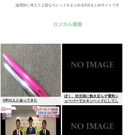
論理的に考えて上質なスレッドをまとめる5chまとめサイトです
ロジカル速報
ぼく、坊主頭に飽き足らず電気シ
VIPの人と会ってきた
ェーバーでスキンヘッドにしてし
まう