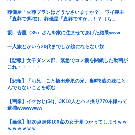
葬儀屋「火葬プランはどうなさいますか？」 ワイ喪主
「直葬で(即答)」葬儀屋「直葬ですか…！？（ち...
坂口杏里（35）さんを家に住ませてあげた結果www
一人旅とかいう20代までしか絵にならない奴
【悲報】女子ダンス部、緊急でコメ欄を閉鎖した動画が
これ・・・・・
【悲報】「お兄」こと橋田歩果の兄、当時8歳の妹にと
んでもないことを頼む
【画像】イケおじ(54)、JK10人とハメ撮り770本撮って
逮捕wwwwwww
【画像】顔20点身体100点の女子見つかってしまうｗｗ
ｗｗｗｗｗｗ