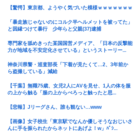
【驚愕】東京都、ようやく気づいた模様ｗｗｗｗｗｗｗ
「暴走族じゃないのにコルク半ヘルメットを被ってた」
と因縁つけて暴行 少年らと父親(37)逮捕
専門家を舐めきった某国国営メディア、「日本の反撃能
力が地域を不安定化させている」というストーリー...
神奈川県警・巡査部長「下着が見たくて…2、3年前か
ら盗撮している」減給
【千葉】無職75歳、女児2人にAVを見せ、1人の体を服
の上から触る「服の上からぺろっと触ったと思...
【悲報】Jリーグさん、誰も観ない…www
【画像】女子校生「東京駅でなんか優しそうなおじいさ
んに手を振られたからネットにあげよ！w」ﾊﾟｼ...