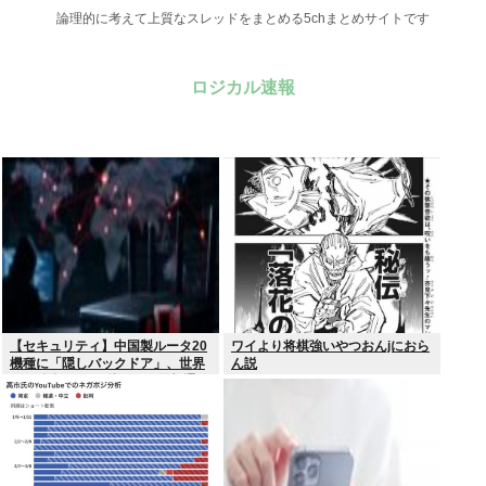
論理的に考えて上質なスレッドをまとめる5chまとめサイトです
ロジカル速報
【セキュリティ】中国製ルータ20
ワイより将棋強いやつおんjにおら
機種に「隠しバックドア」、世界
ん説
10万台超か…35秒ごとに外部通信
判明