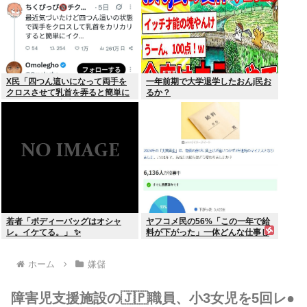
X民「四つん這いになって両手を
一年前期で大学退学したおんj民お
クロスさせて乳首を弄ると簡単に
るか？
イケる」 これ出来ないヤツはゲイ
若者「ボディーバッグはオシャ
ヤフコメ民の56%「この一年で給
レ。イケてる。」 ✨
料が下がった」一体どんな仕事し
てんだよこいつら！？
ホーム
嫌儲
障害児支援施設の🇯🇵職員、小3女児を5回レ●