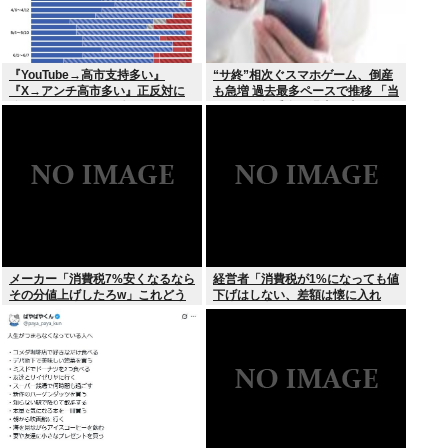
『YouTube→高市支持多い』
“サ終”相次ぐスマホゲーム、倒産
『X→アンチ高市多い』正反対に
も急増 過去最多ペースで推移 「当
分かれてしまう。一体なぜ？？？
たれば一攫千金」過去の時代に
メーカー「消費税7%安くなるなら
経営者「消費税が1%になっても値
その分値上げしたろw」これどう
下げはしない、差額は懐に入れ
すんの？
る」