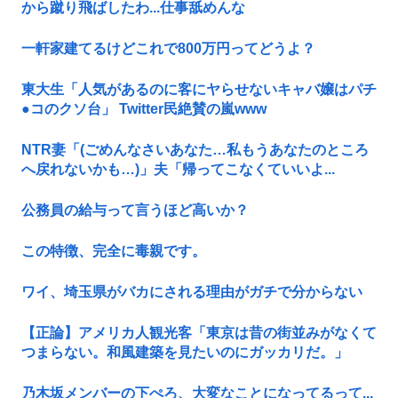
から蹴り飛ばしたわ...仕事舐めんな
一軒家建てるけどこれで800万円ってどうよ？
東大生「人気があるのに客にヤらせないキャバ嬢はパチ
●コのクソ台」 Twitter民絶賛の嵐www
NTR妻「(ごめんなさいあなた…私もうあなたのところ
へ戻れないかも…)」夫「帰ってこなくていいよ...
公務員の給与って言うほど高いか？
この特徴、完全に毒親です。
ワイ、埼玉県がバカにされる理由がガチで分からない
【正論】アメリカ人観光客「東京は昔の街並みがなくて
つまらない。和風建築を見たいのにガッカリだ。」
乃木坂メンバーの下ぺろ、大変なことになってるって...