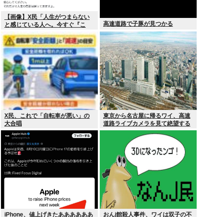
【画像】X民「人生がつまらない
高速道路で子豚が見つかる
と感じている人へ。今すぐ『こ
れ』をやってください。」6.9万い
いね
X民、これで「自転車が悪い」の
東京から名古屋に帰るワイ、高速
大合唱
道路ライブカメラを見て絶望する
iPhone、値上げきたああああああ
おんj館殺人事件、ワイは双子の不