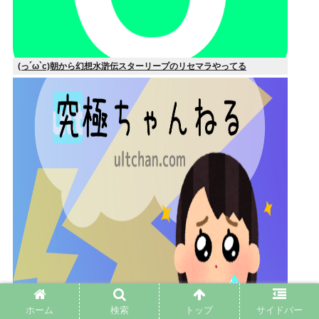
(っ´ω`c)朝から幻想水滸伝スターリープのリセマラやってる
ホーム
検索
トップ
サイドバー