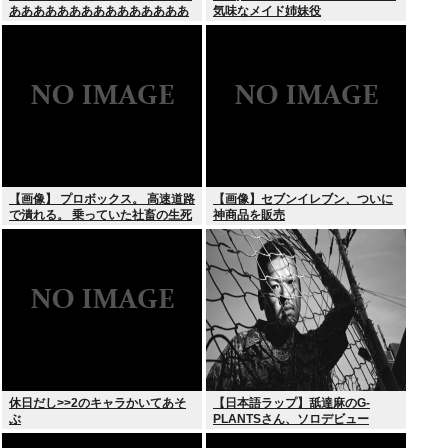
あああああああああああああああ
気味なメイド姉妹役
あああああああ！！！
【画像】 プロボックス。 高速道路
【画像】セブンイレブン、ついに
で潰れる。 乗っていた社畜の生死
神商品を販売
不明
休日だし>>2のキャラかいてあそ
【日本語ラップ】舐達麻のG-
ぶ
PLANTSさん、ソロデビュー