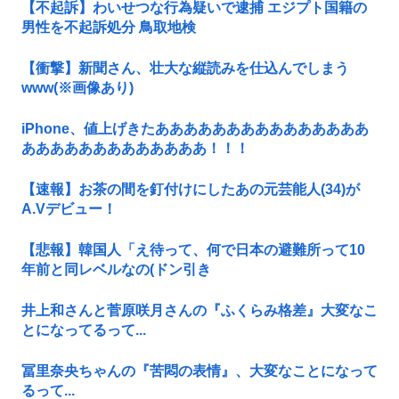
【不起訴】わいせつな行為疑いで逮捕 エジプト国籍の
男性を不起訴処分 鳥取地検
【衝撃】新聞さん、壮大な縦読みを仕込んでしまう
www(※画像あり)
iPhone、値上げきたあああああああああああああああ
あああああああああああああ！！！
【速報】お茶の間を釘付けにしたあの元芸能人(34)が
A.Vデビュー！
【悲報】韓国人「え待って、何で日本の避難所って10
年前と同レベルなの(ドン引き
井上和さんと菅原咲月さんの『ふくらみ格差』大変なこ
とになってるって...
冨里奈央ちゃんの『苦悶の表情』、大変なことになって
るって...