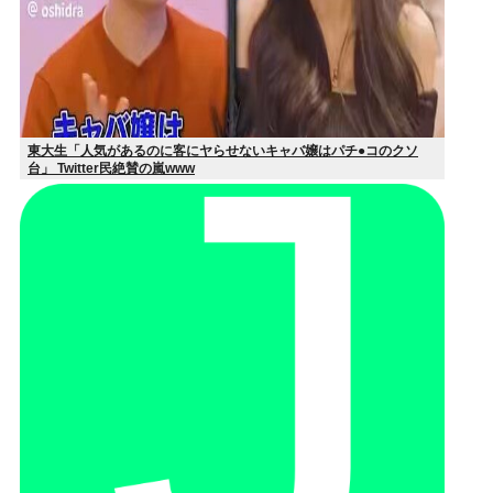
東大生「人気があるのに客にヤらせないキャバ嬢はパチ●コのクソ
台」 Twitter民絶賛の嵐www