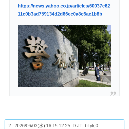
https://news.yahoo.co.jp/articles/60037c62
11c0b3ad759134d2d66ec0a8c6ae1b8b
2 : 2026/06/03(水) 16:15:12.25
ID:JTLbLykj0