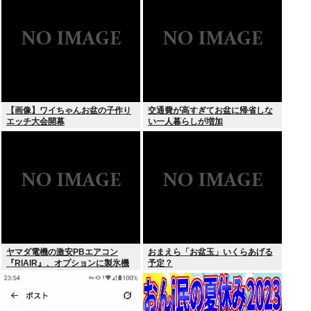
【画像】ワイちゃんお盆の子作り
交通費が高すぎてお盆に帰省しな
エッチ大会開幕
い一人暮らしが増加
ヤマダ電機の激安PBエアコン
おまえら「お盆玉」いくらあげる
『RIAIR』、オプションに製氷機
予定？
能も付いてた模様www