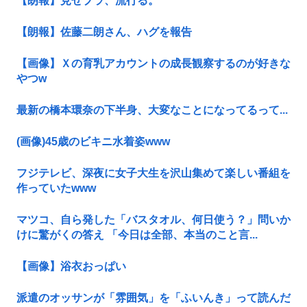
【朗報】見せブラ、流行る。
【朗報】佐藤二朗さん、ハグを報告
【画像】Ｘの育乳アカウントの成長観察するのが好きな
やつw
最新の橋本環奈の下半身、大変なことになってるって...
(画像)45歳のビキニ水着姿www
フジテレビ、深夜に女子大生を沢山集めて楽しい番組を
作っていたwww
マツコ、自ら発した「バスタオル、何日使う？」問いか
けに驚がくの答え 「今日は全部、本当のこと言...
【画像】浴衣おっぱい
派遣のオッサンが「雰囲気」を「ふいんき」って読んだ