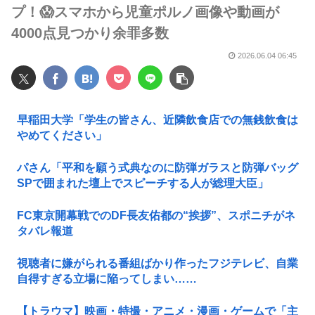
プ！😱スマホから児童ポルノ画像や動画が
4000点見つかり余罪多数
2026.06.04 06:45
早稲田大学「学生の皆さん、近隣飲食店での無銭飲食は
やめてください」
パさん「平和を願う式典なのに防弾ガラスと防弾バッグ
SPで囲まれた壇上でスピーチする人が総理大臣」
FC東京開幕戦でのDF長友佑都の“挨拶”、スポニチがネ
タバレ報道
視聴者に嫌がられる番組ばかり作ったフジテレビ、自業
自得すぎる立場に陥ってしまい……
【トラウマ】映画・特撮・アニメ・漫画・ゲームで「主