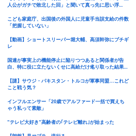
人公がガチで敗北した回」と聞いて真っ先に思い浮...
こども家庭庁、出国後の外国人に児童手当誤支給の件数
「把握していない」
【動画】ショートスリーパー堀大輔、高須幹弥にブチギ
レ
国連が事実上の機能停止に陥りつつあると関係者が告
白、特に役に立たないくせに高給だけ毟り取った結果...
【謎】サウジ・パキスタン・トルコが軍事同盟…これど
こと戦う気？
インフルエンサー「20歳でアルファード一括で買えち
ゃう私って素敵」
"テレビ大好き"高齢者の｢テレビ離れ｣が始まった