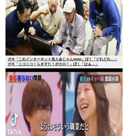
ガキ「これインターネット老人会じゃんwww」ぼく「どれどれ…」
ガキ「ニコニコ！らきすた！ボカロ！」ぼく「はぁ…」