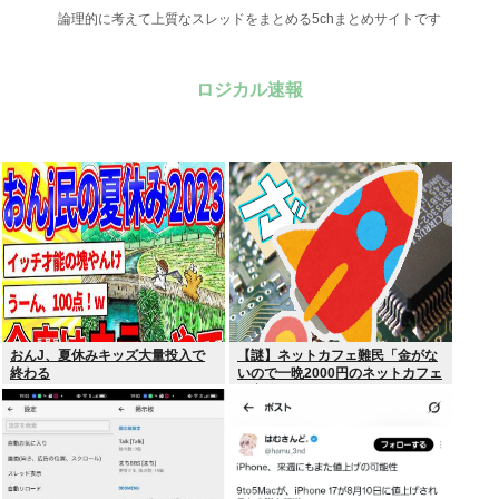
論理的に考えて上質なスレッドをまとめる5chまとめサイトです
ロジカル速報
おんJ、夏休みキッズ大量投入で
【謎】ネットカフェ難民「金がな
終わる
いので一晩2000円のネットカフェ
に寝泊まりしてます…」←これ