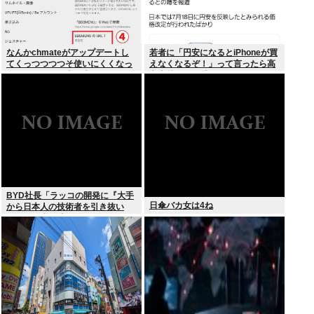
なんかchmateがアップデートし
若者に「円安になるとiPhoneが買
てくっつつつつそ使いにくくなっ
えなくなるぞ！」って言ったら高
たんだけど？作者馬鹿なの？死ぬ
市支持する奴減りそうだよな
の？
BYD社長「ラッコの開発に『大手
日傘バカ女は4ね
から日本人の技術者を引き抜い
た』って噂は嘘。開発チームに日
本人は0人です」