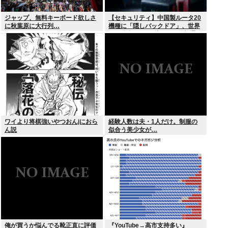
ジャップ、無料キーボード欲しさ
【セキュリティ】中国製ルータ20
に秋葉原に大行列…
機種に「隠しバックドア」、世界
10万台超か…35秒ごとに外部通信
判明
ワイより将棋強いやつおんjにおら
経験人数は夫・1人だけ。制服の
ん説
似合う美少女が…
俺が買うか悩んでる靴正直に評価
『YouTube→高市支持多い』