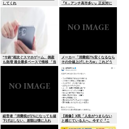
してくれ
『X→アンチ高市多い』正反対に
分かれてしまう。一体なぜ？？？
“サ終”相次ぐスマホゲーム、倒産
メーカー「消費税7%安くなるなら
も急増 過去最多ペースで推移 「当
その分値上げしたろw」これどう
たれば一攫千金」過去の時代に
すんの？
経営者「消費税が1%になっても値
【画像】X民「人生がつまらない
下げはしない、差額は懐に入れ
と感じている人へ。今すぐ『こ
る」
れ』をやってください。」6.9万い