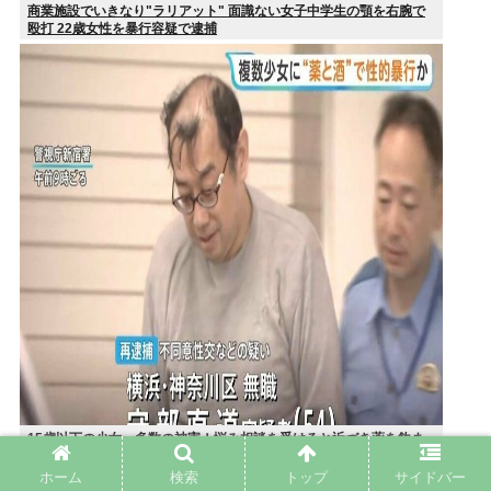
商業施設でいきなり"ラリアット" 面識ない女子中学生の顎を右腕で
殴打 22歳女性を暴行容疑で逮捕
15歳以下の少女、多数の被害！悩み相談を受けると近づき薬を飲ま
せてレ●プ。動画が770本見つかり被害少女多数
ホーム
検索
トップ
サイドバー