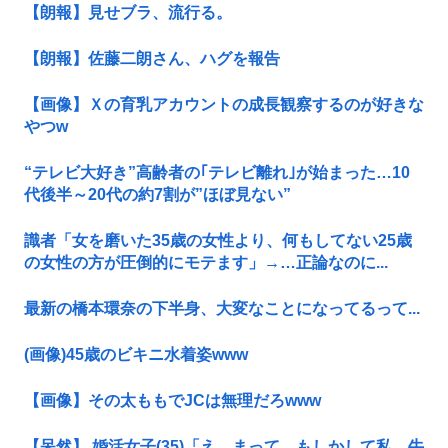
【朗報】見せブラ、流行る。
【朗報】佐藤二朗さん、ハグを報告
【画像】Ｘの育乳アカウントの成長観察するのが好きな
やつw
“テレビ大好き”高齢者の｢テレビ離れ｣が始まった…10
代後半～20代の約7割が”ほぼ見ない”
識者「女を磨いた35歳の女性より、何もしてない25歳
の女性の方が圧倒的にモテます」→…正論なのに...
最新の橋本環奈の下半身、大変なことになってるって...
(画像)45歳のビキニ水着姿www
【画像】その太ももでJCは無理だろwww
【呆然】 婚活女子(35)「え、まって、もしかして私、牛