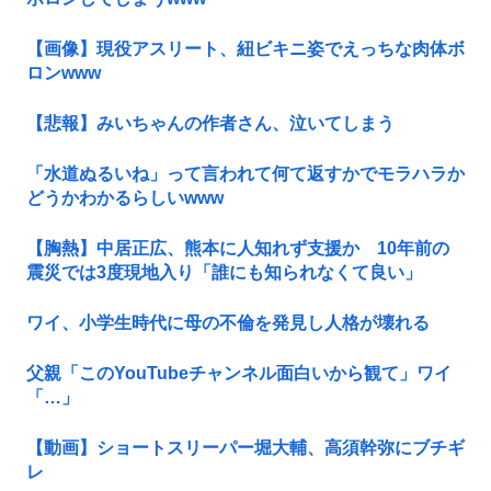
【画像】現役アスリート、紐ビキニ姿でえっちな肉体ボ
ロンwww
【悲報】みいちゃんの作者さん、泣いてしまう
「水道ぬるいね」って言われて何て返すかでモラハラか
どうかわかるらしいwww
【胸熱】中居正広、熊本に人知れず支援か 10年前の
震災では3度現地入り「誰にも知られなくて良い」
ワイ、小学生時代に母の不倫を発見し人格が壊れる
父親「このYouTubeチャンネル面白いから観て」ワイ
「…」
【動画】ショートスリーパー堀大輔、高須幹弥にブチギ
レ