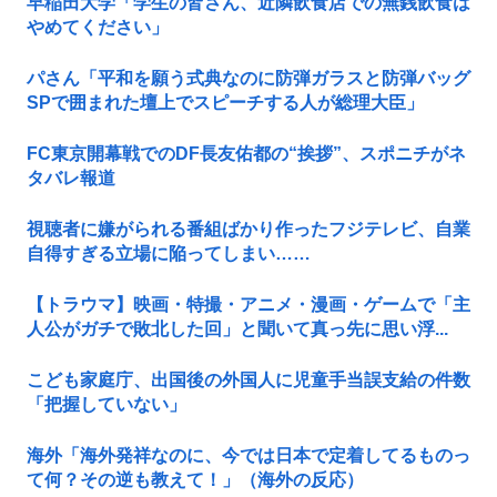
早稲田大学「学生の皆さん、近隣飲食店での無銭飲食は
やめてください」
パさん「平和を願う式典なのに防弾ガラスと防弾バッグ
SPで囲まれた壇上でスピーチする人が総理大臣」
FC東京開幕戦でのDF長友佑都の“挨拶”、スポニチがネ
タバレ報道
視聴者に嫌がられる番組ばかり作ったフジテレビ、自業
自得すぎる立場に陥ってしまい……
【トラウマ】映画・特撮・アニメ・漫画・ゲームで「主
人公がガチで敗北した回」と聞いて真っ先に思い浮...
こども家庭庁、出国後の外国人に児童手当誤支給の件数
「把握していない」
海外「海外発祥なのに、今では日本で定着してるものっ
て何？その逆も教えて！」（海外の反応）