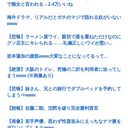
で痴女と言われる→2.4万いいね
海外ドラマ、リアルだとガチのマジで語れる奴がいない
www
【悲報】ラーメン屋ワイ、親切で器を重ねただけなのに
クソ店主にキレられる ←…礼儀正しいワイが悪い...
岩本蓮加の腹筋www大変なことになってるって...
【絶望】大阪のトイレ、究極の二択を利用者に迫ってし
まうwww (※画像あり)
【悲報】妹さん、兄との旅行でダブルベッドを予約して
しまう⇒www
【朗報】佐藤二朗、沈黙を破り完全勝利宣言
【画像】若手声優、思わず性器並みにえっちなナマ腋を
ボロンしてしまうwww