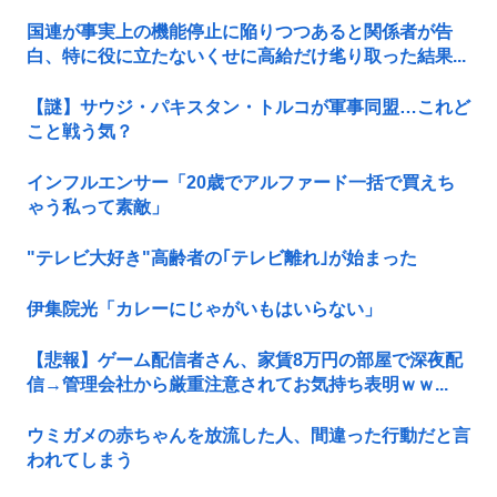
国連が事実上の機能停止に陥りつつあると関係者が告
白、特に役に立たないくせに高給だけ毟り取った結果...
【謎】サウジ・パキスタン・トルコが軍事同盟…これど
こと戦う気？
インフルエンサー「20歳でアルファード一括で買えち
ゃう私って素敵」
"テレビ大好き"高齢者の｢テレビ離れ｣が始まった
伊集院光「カレーにじゃがいもはいらない」
【悲報】ゲーム配信者さん、家賃8万円の部屋で深夜配
信→管理会社から厳重注意されてお気持ち表明ｗｗ...
ウミガメの赤ちゃんを放流した人、間違った行動だと言
われてしまう