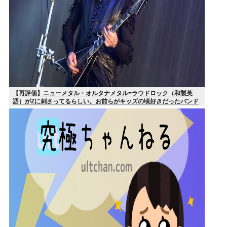
【再評価】ニューメタル・オルタナメタル=ラウドロック（和製英
語）がZに刺さってるらしい。お前らがキッズの頃好きだったバンド
は何？