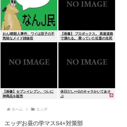
おんj館殺人事件、ワイは双子の不
【画像】 プロボックス。 高速道路
気味なメイド姉妹役
で潰れる。 乗っていた社畜の生死
不明
【画像】セブンイレブン、ついに
休日だし>>2のキャラかいてあそ
神商品を販売
ぶ
ホーム
エッヂ
エッヂお昼の学マスS4+対策部