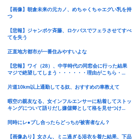
【画像】朝倉未来の元カノ、めちゃくちゃエグい乳を持
つ
【悲報】ジャンポケ斉藤、ロケバスでフェラさせてすべ
てを失う
正直地方都市が一番住みやすいよな
【悲報】ワイ（28）、中学時代の同窓会に行った結果
マジで絶望してしまう・・・・・・理由がこちら・...
片道10km以上通勤してる奴、おすすめの車教えて
暇空の親友なる、女インフルエンサーに粘着してストッ
キングについて語りだし嫌儲卿として格を見せつけ...
同時にレ●プし合ったらどっちが被害者なん？
【画像あり】女さん、ミニ過ぎる浴衣を着た結果、下品