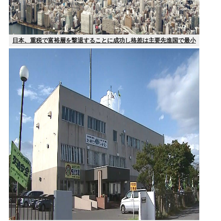
日本、重税で富裕層を撃退することに成功し格差は主要先進国で最小