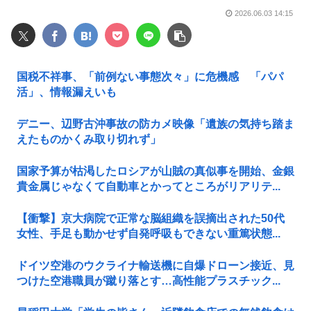
2026.06.03 14:15
国税不祥事、「前例ない事態次々」に危機感 「パパ
活」、情報漏えいも
デニー、辺野古沖事故の防カメ映像「遺族の気持ち踏ま
えたものかくみ取り切れず」
国家予算が枯渇したロシアが山賊の真似事を開始、金銀
貴金属じゃなくて自動車とかってところがリアリテ...
【衝撃】京大病院で正常な脳組織を誤摘出された50代
女性、手足も動かせず自発呼吸もできない重篤状態...
ドイツ空港のウクライナ輸送機に自爆ドローン接近、見
つけた空港職員が蹴り落とす…高性能プラスチック...