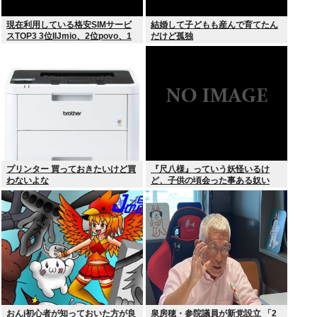
現在利用している格安SIMサービ
結婚して子どもも産んで育てたん
スTOP3 3位IIJmio、2位povo、1
だけど孤独
位ahamo
プリンター 買っておきたいけど買
『尺八様』っていう妖怪いるけ
わないよな
ど、子供の頃会った事ある奴い
る？？
おんj初心者が知っておいた方が良
泉房穂・参院議員が新党設立 「2