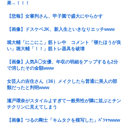
果→！！！
【悲報】女審判さん、甲子園で盛大にやらかす
【画像】ドスケベJK、新入生といきなりエッチwww
堀大輔「にこにこ」筋トレ中 コメント「寝たほうが良
い」堀大輔「！！」筋トレ器具を破壊
【画像】人気Å◯女優、年収の明細をアップするも2分
で消したその金額www
女芸人の吉住さん（36）メイクしたら普通に美人の部
類だったと判明www
瀬戸環奈がスタイルよすぎて一般男性が隣に並ぶとチン
チクリンに見えてしまう
【画像】つるの剛士「キムタクを模写した」ﾊﾟｼｬｯwww