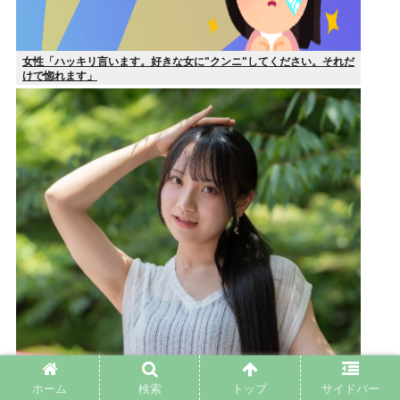
女性「ハッキリ言います。好きな女に"クンニ"してください。それだ
けで惚れます」
ホーム
検索
トップ
サイドバー