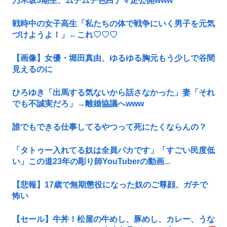
乃木坂5期生、ムチムチ色白ナマ足公開www
戦時中の女子高生「私たちの体で戦争にいく男子を元気
づけようよ！」←これ♡♡♡
【画像】女優・堀田真由、ゆるゆる胸元もう少しで谷間
見えるのに
ひろゆき「出馬する気ないから話さなかった」妻「それ
でも不誠実だろ」→離婚協議へwww
誰でもできる仕事してるやつって死にたくならんの？
「タトゥー入れてる奴は全員バカです」「すごい民度低
い」この道23年の彫り師YouTuberの動画...
【悲報】17歳で無期懲役になった奴のご尊顔、ガチで
怖い
【セール】牛丼！松屋の牛めし、豚めし、カレー、うな