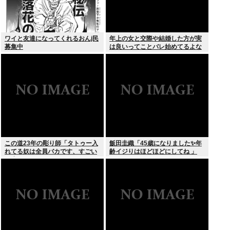
ワイと友達になってくれるおんj民
年上の女と交際や結婚した方が実
募集中
は良いってことバレ始めてるよな
この道23年の彫り師「タトゥー入
飯田圭織「45歳になりました✨年
れてる奴は全員バカです、すごい
齢イジりはほどほどにしてね 」
民度低い」