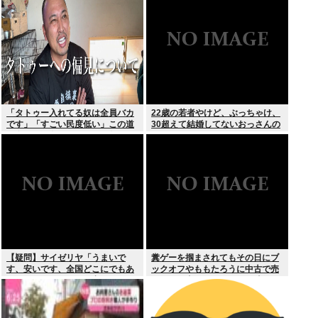
スより
「タトゥー入れてる奴は全員バカ
22歳の若者やけど、ぶっちゃけ、
です」「すごい民度低い」この道
30超えて結婚してないおっさんの
23年の彫り師YouTuberの動画が
こと見下してる
話題
【疑問】サイゼリヤ「うまいで
糞ゲーを掴まされてもその日にブ
す、安いです、全国どこにでもあ
ックオフやももたろうに中古で売
ります」←こいつの弱点
りつける事ができなくなる時代に
突入