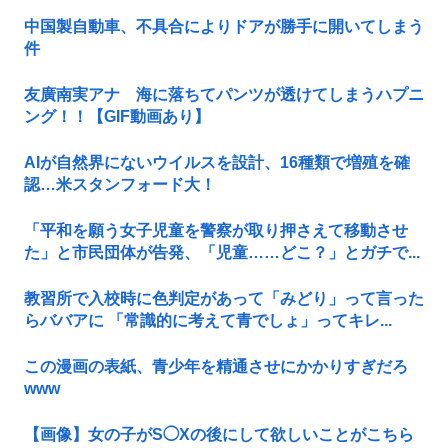
中国製自動車、不具合によりドアが勝手に開いてしまう
件
友廣南実アナ 海に落ちてパンツが透けてしまうハプニ
ング！！【GIF動画あり】
AIが自然界にないウイルスを設計、16種類で増殖を確
認…米スタンフォード大！
「平和を願う女子児童を警察が取り押さえて移動させ
た」と市民団体が告発、「児童……どこ？」とガチで...
教習所で入校時に色判定があって「みどり」って言った
らババアに 「常識的に考えて青でしょ」ってキレ...
この漫画の表紙、青少年を精通させにかかりすぎだろ
www
【画像】女の子がS◯Xの後にして欲しいことがこちら