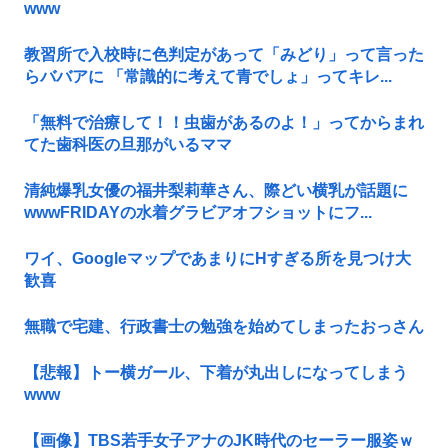
www
教習所で入校時に色判定があって「みどり」って言った
らババアに 「常識的に考えて青でしょ」ってキレ...
「無料で治療して！！虫歯があるのよ！」ってからまれ
てた歯科医の旦那がいるママ
清純爆乳女優の福井梨莉華さん、際どい横乳が話題に
wwwFRIDAYの水着グラビアオフショットにフ...
ワイ、GoogleマップであまりにΗすぎる所を見つけ大
歓喜
無職で宅建、行政書士の勉強を始めてしまったおっさん
【悲報】トー横ガール、下着が丸出しになってしまう
www
【画像】TBS若手女子アナのJK時代のセーラー服姿ｗ