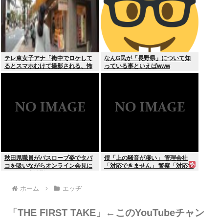
テレ東女子アナ「街中でロケして
なんG民が「長野県」について知
るとスマホむけて撮影される、怖
っている事といえばwww
いからやめてね」
秋田県職員がバスローブ姿でタバ
僕「上の騒音が凄い」 管理会社
コを吸いながらオンライン会見に
「対応できません」 警察「対応で
どこのお貴族様だよw
きません」
ホーム
エッヂ
「THE FIRST TAKE」←このYouTubeチャン