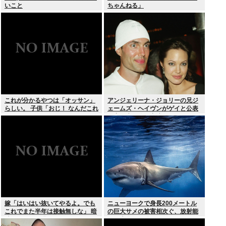
いこと
ちゃんねる」
これが分かるやつは「オッサン」
アンジェリーナ・ジョリーの兄ジ
らしい。 子供「おじ！ なんだこれ
ェームズ・ヘイヴンがゲイと公表
は！」
元妻の生配信に出演しカミングア
ウト ヤフコメ「顔見ればわかる」
嫁「はいはい抜いてやるよ。でも
ニューヨークで身長200メートル
これでまた半年は接触無しな」 暗
の巨大サメの被害相次ぐ、放射能
黙のこれツラ過ぎるだろ
で巨大化した恐れ、Yahooニュー