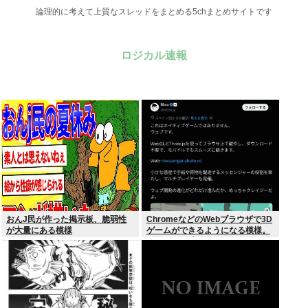
論理的に考えて上質なスレッドをまとめる5chまとめサイトです
ロジカル速報
おんJ民が作った掲示板、脆弱性
ChromeなどのWebブラウザで3D
が大量にある模様
ゲームができるようになる模様。
Windowsは完全不要に