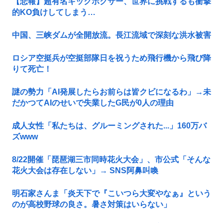
【悲報】超有名キックボクサー、世界に挑戦するも衝撃
的KO負けしてしまう…
中国、三峡ダムが全開放流。長江流域で深刻な洪水被害
ロシア空挺兵が空挺部隊日を祝うため飛行機から飛び降
りて死亡！
謎の勢力「AI発展したらお前らは皆クビになるわ」→未
だかつてAIのせいで失業したG民が0人の理由
成人女性「私たちは、グルーミングされた...」160万バ
ズwww
8/22開催「琵琶湖三市同時花火大会」、市公式「そんな
花火大会は存在しない」→ SNS阿鼻叫喚
明石家さんま「炎天下で『こいつら大変やなぁ』という
のが高校野球の良さ。暑さ対策はいらない」