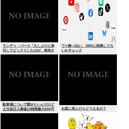
る
ランディ・バース「久しぶりに来
ワイ酔っ払い、SNSに投稿してな
日してビックリしたのが、掛布さ
いかチェック
んの髪の毛が増えていた。岡田さ
んは髪の毛がなくなってた」
駐車場について聞きたいんだけど
お盆に死んだらどうなるの？
土日祝日入庫後24時間最大800円
って日曜いれて出庫日が平日の場
合料金どうなるの