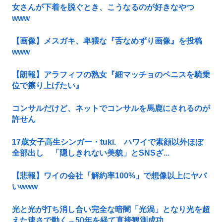
女さんが下着を脱ぐとき、こうなるのが好きなやつ
www
【画像】メスガキ、卑猥な『舌なめずり画像』を投稿
www
【朗報】アラフィフの熟女『細マッチョのペニスを騎乗
位で擦り上げたい』
コンサルだけど、ネットでコンサルを馬鹿にされるのが
許せん
17歳女子高生シンガー・tuki. ハワイで素顔以外ほぼ
全部出し 「隠しきれない美貌」とSNSざ...
【悲報】ワイの会社「解約率100%」で想像以上にヤバ
いwww
光と光が打ち消し合い完全な暗闇「光渦」となり光を超
えた速さで動く→50年を経て直接観測成功