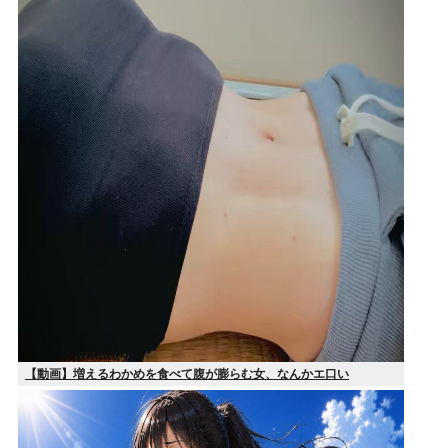
【動画】増えるわかめを食べて腹が膨らむ女、なんかエ口い