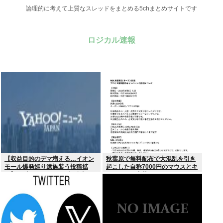
論理的に考えて上質なスレッドをまとめる5chまとめサイトです
ロジカル速報
【収益目的のデマ増える…イオン
秋葉原で無料配布で大混乱を引き
モール爆発巡り遺族装う投稿拡
起こした自称7000円のマウスとキ
散】X（旧ツイッター）投稿者
ーボード、中華サイトで1500円で
「閲覧数稼ぎや承認欲求止まらな
売られるゴミだったwww
くなった」