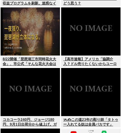
収益プログラムを刷新。迷惑なイ
どう思う？
ンプレゾンビは本当にいなくなる
のか？
8/22開催「琵琶湖三市同時花火大
【高市速報】アメリカ「協調介
会」、市公式「そんな花火大会は
入？ドル売りたくないからユーロ
存在しない」→ SNS阿鼻叫喚
売るわ」EU激怒www
コカコーラ240円、ジョージ180
ᝰ✍この道23年の彫り師「タトゥ
円、9月1日出荷分から値上げ。ガ
ー入れてる奴は全員バカです」
ソリンより高いとか意味不明すぎ