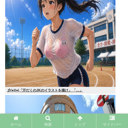
彡(●)(●)「汗だくのJKのイラストを描け」 「…」
ホーム
検索
トップ
サイドバー