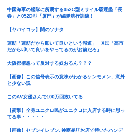
中国海軍の艦隊に所属する052C型ミサイル駆逐艦「長
春」と052D型「厦門」が編隊航行訓練！
【ヤバイコラ】闇のソナタ
蓮舫「蓮舫だから叩いて良いという報道」 X民「高市
だから叩いて良いをやってるのがお前だろ」
大阪都構想って反対する奴おるん？？？
【画像】この信号表示の意味がわかるケンモメン、意外
と少ない説
このAV女優さんで100万回抜いてる
【衝撃】全身ユニクロ民がユニクロに入店する時に思っ
てる事・・・・・
【画像】セブンイレブン､神商品｢｢お店で焼いたハンデ