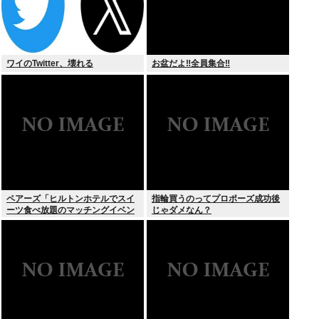
ワイのTwitter、壊れる
お盆だよ‼全員集合‼
ペアーズ「ヒルトンホテルでスイ
指輪買うのってプロポーズ成功後
ーツ食べ放題のマッチングイベン
じゃダメなん？
トやるぞ。女2500円男7000円
な」→女だけ埋まるwww