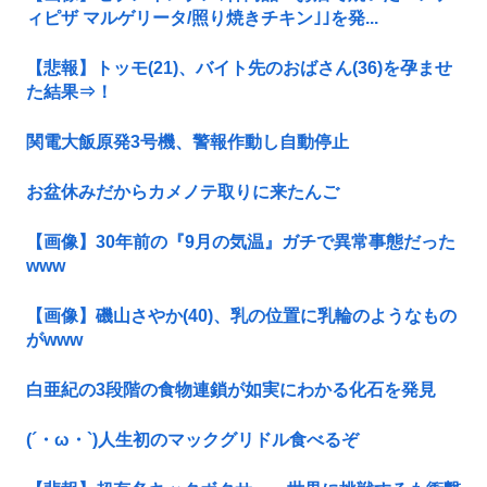
ィピザ マルゲリータ/照り焼きチキン｣｣を発...
【悲報】トッモ(21)、バイト先のおばさん(36)を孕ませ
た結果⇒！
関電大飯原発3号機、警報作動し自動停止
お盆休みだからカメノテ取りに来たんご
【画像】30年前の『9月の気温』ガチで異常事態だった
www
【画像】磯山さやか(40)、乳の位置に乳輪のようなもの
がwww
白亜紀の3段階の食物連鎖が如実にわかる化石を発見
(´・ω・`)人生初のマックグリドル食べるぞ