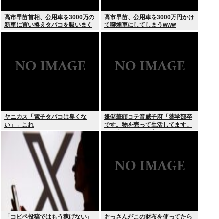
高市早苗首相、公用車を3000万の
高市早苗、公用車を3000万円かけ
新車に買い換えタバコを吸いまく
て喫煙車にしてしまうwww
っていた
ヤニカス「電子タバコは臭くな
嫌儲筆頭コテ音威子府「薬学部卒
い」←これ
です。物を売って生活してます。
何を売ってるかは言えません」
「コピペ投稿ではもう稼げない」
おっさんがこの財布を使ってたら