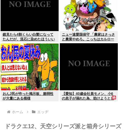
鏡見たら4割くらい白髪になって
ニュー速愛国保守 「農家はさっさ
たんだが、流石に染めたほういい
と農業やめろ。こっちはカルロー
の ？半分おじいちゃんでドン引き
ズでいいんだから。農業されたら
したわ
迷惑だ」
おんJ民が作った掲示板、脆弱性
【愛知】40歳会社員モメン、小6
が大量にある模様
の息子が溺れた為、助けようとし
て溺れる なお息子は妻が救出
ホーム
エッヂ
ドラクエ12、天空シリーズ派と箱舟シリーズ