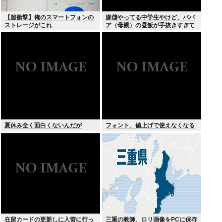
【超衝撃】俺のスマートフォンの
嫌儲やってる中学生やけど、ババ
ストレージがこれ
ア（母親）の昼飯が手抜きすぎて
キレそう
夏休み全く面白くないんだが
フォント、値上げで使えなくなる
在留カードの更新しに入管に行っ
三重の教師、ロリ画像をPCに保存