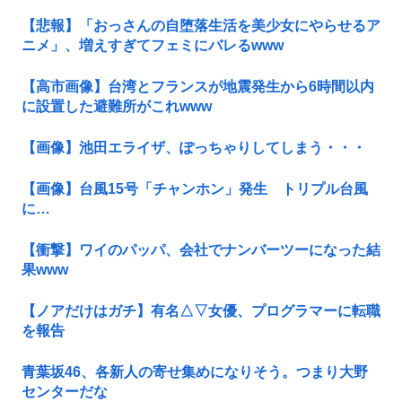
【悲報】「おっさんの自堕落生活を美少女にやらせるア
ニメ」、増えすぎてフェミにバレるwww
【高市画像】台湾とフランスが地震発生から6時間以内
に設置した避難所がこれwww
【画像】池田エライザ、ぽっちゃりしてしまう・・・
【画像】台風15号「チャンホン」発生 トリプル台風
に…
【衝撃】ワイのパッパ、会社でナンバーツーになった結
果www
【ノアだけはガチ】有名△▽女優、プログラマーに転職
を報告
青葉坂46、各新人の寄せ集めになりそう。つまり大野
センターだな