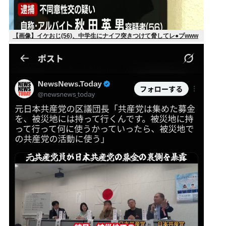
【画像】イケおじ(56)、中学生にナイフ突きつけて脅してレ●プwww