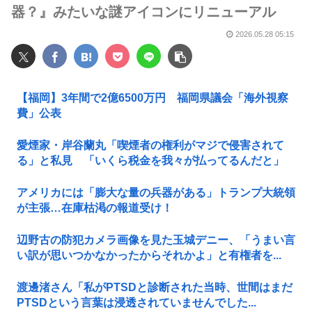
器？』みたいな謎アイコンにリニューアル
2026.05.28 05:15
【福岡】3年間で2億6500万円 福岡県議会「海外視察
費」公表
愛煙家・岸谷蘭丸「喫煙者の権利がマジで侵害されて
る」と私見 「いくら税金を我々が払ってるんだと」
アメリカには「膨大な量の兵器がある」トランプ大統領
が主張…在庫枯渇の報道受け！
辺野古の防犯カメラ画像を見た玉城デニー、「うまい言
い訳が思いつかなかったからそれかよ」と有権者を...
渡邊渚さん「私がPTSDと診断された当時、世間はまだ
PTSDという言葉は浸透されていませんでした...