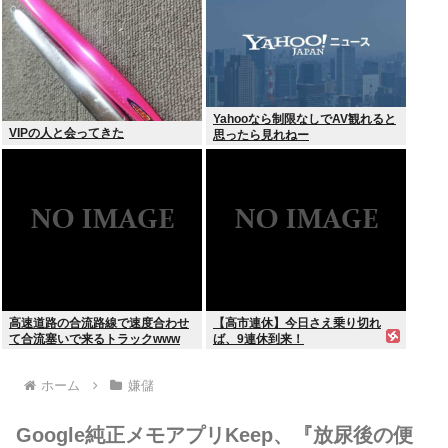
Yahooなら制限なしでAV観れると
VIPの人と会ってきた
思ったら見れねー
高速道路の合流路線で速度合わせ
【高市連休】今日さえ乗り切れ
て合流塞いで来るトラックwww
ば、9連休到来！
ホーム
嫌儲
Google純正メモアプリKeep、『放尿後の便