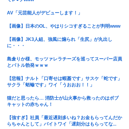
AV「元芸能人がデビューします！」
【画像】日本のOL、やはりシコすぎることが判明www
【画像】JK3人組、強風に煽られ「生尻」が丸出し
に・・・
島倉りか様、モッツァレラチーズを巡ってスーパー店員
とバトル勃発ｗｗｗ
【悲報】ナルト「口寄せは蝦蟇です」サスケ「蛇です」
サクラ「蛞蝓です」ワイ「うおおお！！」
猫だと思ったら… 消防士が山火事から救ったのはボブ
キャットの赤ちゃん！
【強すぎ】社員「最近遅刻多いね？お金もらってんだか
らちゃんとして」バイトワイ「遅刻分はもらってな...