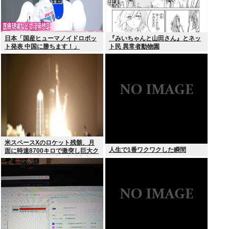
日本「国産ヒューマノイドロボッ
『みいちゃんと山田さん』とネッ
ト発表 中国に勝ちます！」
ト民 異常者動物園
youtubeで1万いいね
米スペースXのロケット残骸、月
人生で1番ワクワクした瞬間
面に時速8700キロで激突し巨大ク
レーター形成か…専門家「宇宙ご
み処分に無頓着」