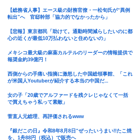
【総務省人事】エース級の財務官僚・一松旬氏が“異例
転出”へ 官邸幹部「協力的でなかったから」
【悲報】東京都民「助けて。通勤時間減らしたいのに都
心の近くが最低10万払わないと住めないの」
メキシコ最大級の麻薬カルテルのリーダーの情報提供で
報奨金約39億円！
西側からの手痛い指摘に激怒した中国総領事館、「これ
が米国人Youtuberが紹介する本当の中国だ...
女の子「20歳でアルファードを残クレじゃなくて一括
で買えちゃう私って素敵」
菅直人元総理、再評価されるwww
『銀だこの日』令和8年8月8日“ぜったいうまい!!たこ焼
を、1舟88円（税込）で販売へ