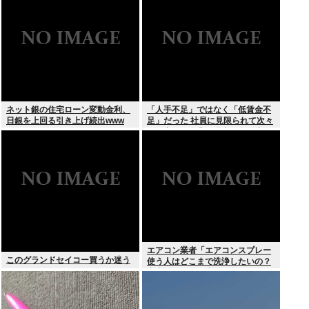
されてしまう。
ネット銀の住宅ローン変動金利、
「人手不足」ではなく「低賃金不
日銀を上回る引き上げ続出www
足」だった 社員に見限られて次々
と倒産する企業が過去最多 給与ア
ップが大嘘の現実
エアコン業者「エアコンスプレー
このグランドセイコー買うか迷う
使う人はどこまで洗浄したいの？
室内に風を送り込んでるファンは
汚いままですよ」331.5万バズ