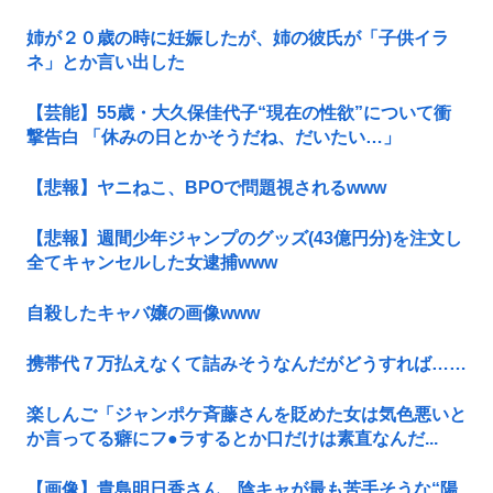
姉が２０歳の時に妊娠したが、姉の彼氏が「子供イラ
ネ」とか言い出した
【芸能】55歳・大久保佳代子“現在の性欲”について衝
撃告白 「休みの日とかそうだね、だいたい…」
【悲報】ヤニねこ、BPOで問題視されるwww
【悲報】週間少年ジャンプのグッズ(43億円分)を注文し
全てキャンセルした女逮捕www
自殺したキャバ嬢の画像www
携帯代７万払えなくて詰みそうなんだがどうすれば……
楽しんご「ジャンポケ斉藤さんを貶めた女は気色悪いと
か言ってる癖にフ●ラするとか口だけは素直なんだ...
【画像】貴島明日香さん、陰キャが最も苦手そうな“陽