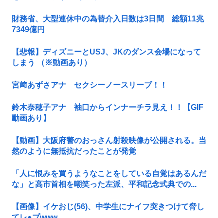
財務省、大型連休中の為替介入日数は3日間 総額11兆
7349億円
【悲報】ディズニーとUSJ、JKのダンス会場になって
しまう （※動画あり）
宮﨑あずさアナ セクシーノースリーブ！！
鈴木奈穂子アナ 袖口からインナーチラ見え！！【GIF
動画あり】
【動画】大阪府警のおっさん射殺映像が公開される。当
然のように無抵抗だったことが発覚
「人に恨みを買うようなことをしている自覚はあるんだ
な」と高市首相を嘲笑った左派、平和記念式典での...
【画像】イケおじ(56)、中学生にナイフ突きつけて脅し
てレ●プwww