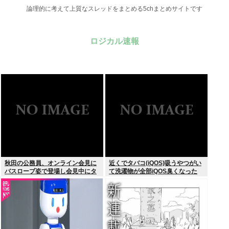
論理的に考えて上質なスレッドをまとめる5chまとめサイトです
ロジカル速報
秋田の公務員、オンライン会見に
近くでタバコ(iQOS)吸うやつがい
バスローブ姿で登場し会見中にタ
て洗濯物が全部iQOS臭くなった
バコを吸う←あのさあ！