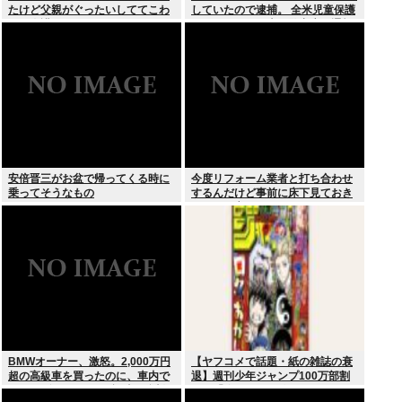
たけど父親がぐったいしててこわ
していたので逮捕。 全米児童保護
い要介護3
センターから日本の警察庁に通報
が来る。
安倍晋三がお盆で帰ってくる時に
今度リフォーム業者と打ち合わせ
乗ってそうなもの
するんだけど事前に床下見ておき
たいって言われたんだけどそうい
うものなの？
BMWオーナー、激怒。2,000万円
【ヤフコメで話題・紙の雑誌の衰
超の高級車を買ったのに、車内で
退】週刊少年ジャンプ100万部割
スパイダーマンCMの視聴を強制
れは「終わり」の始まりか