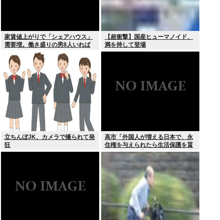
家賃値上がりで「シェアハウス」
【超衝撃】国産ヒューマノイド、
需要増。働き盛りの男8人いれば
満を持して登場
一軒家暮らしも余裕で毎日楽しい
立ちんぼJK、カメラで撮られて発
高市「外国人が増える日本で、永
狂
住権を与えられたら生活保護を貰
うなんて人が増えては困る。日本
人以上の水準の人のみ許可しま
す」