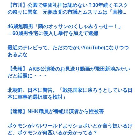
【市川】公園で集団礼拝は認めない？30年続くモスク
の祭りに異変 元参政党の市議とムスリムは「直接...
46歳無職男「隣のオッサンのくしゃみうっせー！」
→60歳男性宅に侵入し暴行を加えて逮捕
最近のテレビって、ただのでかいYouTubeになりつつ
あるよな
【悲報】 AKB公演後のお見送り動画が飛田新地みたい
だと話題に・・・
北朝鮮、日本に警告。「戦犯国家に戻ろうとしている日
本に軍事的選択肢を検討」
【速報】NHK職員が番組出演者から性被害
ポケモンがパルワールドよりショボいとか言う奴いるけ
ど、ポケモンが何匹いるか分かってる？