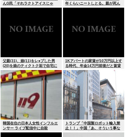
んG民「それラクトアイスじゃ
年くらいニートしとる。親が死ん
ん」
だ後の処理どうしよう
父親(31)、娘(11)をレ●プした男
1Kアパートの家賃が10万円以上す
(20)を娘のティクトク垢で自宅に
る時代、年金14万円前後だと賃貸
誘い出し自助 2人とも逮捕
の人は無理じゃね？
韓国在住の日本人女性インフルエ
トランプ「中国製ロボット輸入禁
ンサー ライブ配信中に自殺
止！！」中国「あ、そういう事な
らアメリカの安全の為にドローン