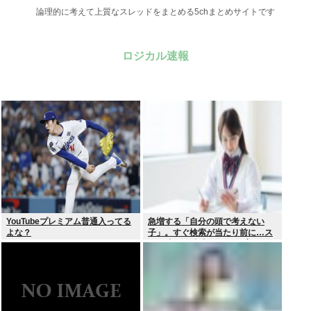
論理的に考えて上質なスレッドをまとめる5chまとめサイトです
ロジカル速報
YouTubeプレミアム普通入ってる
急増する「自分の頭で考えない
よな？
子」。すぐ検索が当たり前に…ス
マホ時代の”親切すぎる教育”が奪
った力