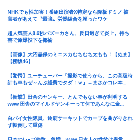
NHKでも性加害！番組出演者X特定なら降板ドミノ 被
害者があえて〝最強〟労働組合を頼ったワケ
超人気芸人8.6秒バズーカさん、反日過ぎて炎上。持ち
芸で原爆投下を揶揄
【画像】大沼晶保のミニスカむちむち太もも！【ぬま】
【櫻坂46】
【驚愕】ユーチューバー「撮影で使うから、この高級時
計も車もぜ～んぶ経費でタダ！ｗ」←まさかコレ本...
【衝撃】田舎のヤンキー、とんでもない事が判明する
www 田舎のマイルドヤンキーって何であんなに金...
白バイ女性隊員、鈴鹿サーキットでカーブを曲がりきれ
ず転倒して重傷
日本のレ●プ件数、急増…www 日本人の性欲は異常