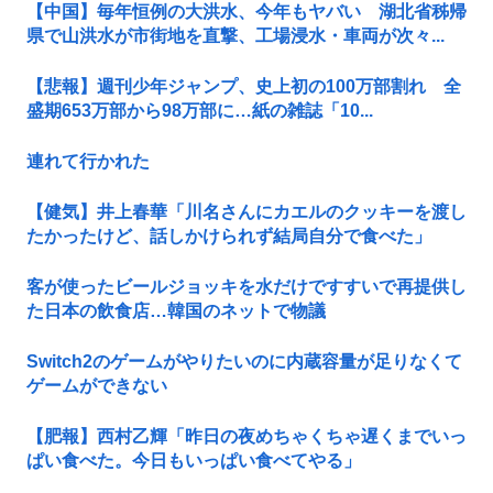
【中国】毎年恒例の大洪水、今年もヤバい 湖北省秭帰
県で山洪水が市街地を直撃、工場浸水・車両が次々...
【悲報】週刊少年ジャンプ、史上初の100万部割れ 全
盛期653万部から98万部に…紙の雑誌「10...
連れて行かれた
【健気】井上春華「川名さんにカエルのクッキーを渡し
たかったけど、話しかけられず結局自分で食べた」
客が使ったビールジョッキを水だけですすいで再提供し
た日本の飲食店…韓国のネットで物議
Switch2のゲームがやりたいのに内蔵容量が足りなくて
ゲームができない
【肥報】西村乙輝「昨日の夜めちゃくちゃ遅くまでいっ
ぱい食べた。今日もいっぱい食べてやる」