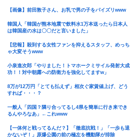
【画像】前田敦子さん、お乳で男の子をパイズリwww
韓国人「韓国が熊本地震で飲料水1万本送ったら日本人
は韓国産の水は〇〇だと言いました」
【悲報】殺到する女性ファンを抑えるスタッフ、めっち
ゃ大変そうwww
小泉進次郎「やりました！トマホークミサイル発射大成
功！！対中朝露への防衛力を強化してますw」
8万が12万円「とても払えず」相次ぐ家賃値上げ、どう
すれば・・・？
一般人「四国？隣り合ってるし4県を簡単に行き来でき
るんやろなあ」←これwww
【一体何と戦ってるんだ？】「徹底抗戦！」「一歩も退
かないぞ！」原爆公園の前の極左を機動隊が排除