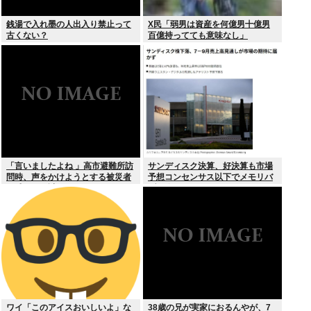
銭湯で入れ墨の人出入り禁止って
X民「弱男は資産を何億男十億男
古くない？
百億持ってても意味なし」
「言いましたよね 」高市避難所訪
サンディスク決算、好決算も市場
問時、声をかけようとする被災者
予想コンセンサス以下でメモリバ
を威圧する謎のハゲガードマンが
ブル終了へ
発生
ワイ「このアイスおいしいよ」な
38歳の兄が実家におるんやが、7