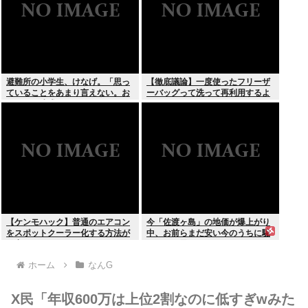
避難所の小学生、けなげ。「思っ
【徹底議論】一度使ったフリーザ
ていることをあまり言えない。お
ーバッグって洗って再利用するよ
母さんに迷惑かけるから」
な？
【ケンモハック】普通のエアコン
今「佐渡ヶ島」の地価が爆上がり
をスポットクーラー化する方法が
中、お前らまだ安い今のうちに騙
発案される
されたと思って買っとけ！
ホーム
なんG
X民「年収600万は上位2割なのに低すぎwみた