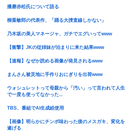
播磨赤松氏について語る
柳葉敏郎の代表作、「踊る大捜査線しかない」
乃木坂の美人マネージャ、ガチでエグいってwww
【衝撃】JKの従姉妹が泊まりに来た結果www
【速報】なぜか読める画像が発見されるwww
まんさん被災地に手作りおにぎりを出荷www
ウォシュレットって母親から「汚い」って言われて人生
で一度も使ってなかった...
TBS、番組でAI生成絵使用
【画像】明らかにチンポ味わった後のメスガキ、変化を
遂げる