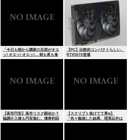
の輸出も止めるね？」
「今日も朝から隣家の旦那がオエ
【PC】比較的コンパクトらしい、
ッ! オエッ! オエッ!… 朝も夜も食
RTX5070登場
事中もかなりえづきの音がして不
愉快な1日が始まります…」
【高市円安】高市リスク顕在か？
【スクリプト負けてて草w】
協調介入後も円安進む。債券利回
「色々勉強した結果、理系以外は
りは急騰。大丈夫なのか？
エラー品だと気付いた【ガチ】」
について、もっと具体的に話そう
か