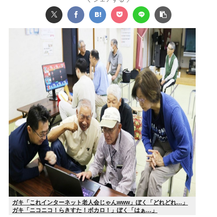
ガキ「これインターネット老人会じゃんwww」ぼく「どれどれ…」
ガキ「ニコニコ！らきすた！ボカロ！」ぼく「はぁ…」