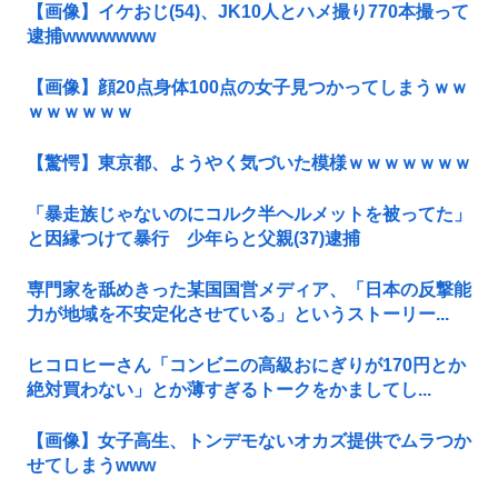
【画像】イケおじ(54)、JK10人とハメ撮り770本撮って
逮捕wwwwwww
【画像】顔20点身体100点の女子見つかってしまうｗｗ
ｗｗｗｗｗｗ
【驚愕】東京都、ようやく気づいた模様ｗｗｗｗｗｗｗ
「暴走族じゃないのにコルク半ヘルメットを被ってた」
と因縁つけて暴行 少年らと父親(37)逮捕
専門家を舐めきった某国国営メディア、「日本の反撃能
力が地域を不安定化させている」というストーリー...
ヒコロヒーさん「コンビニの高級おにぎりが170円とか
絶対買わない」とか薄すぎるトークをかましてし...
【画像】女子高生、トンデモないオカズ提供でムラつか
せてしまうwww