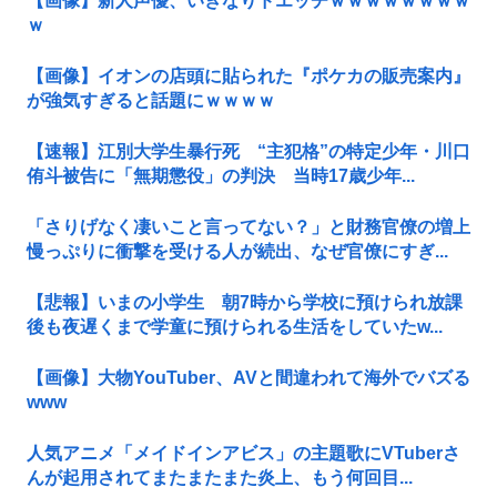
【画像】新人声優、いきなりドエッチｗｗｗｗｗｗｗｗ
ｗ
【画像】イオンの店頭に貼られた『ポケカの販売案内』
が強気すぎると話題にｗｗｗｗ
【速報】江別大学生暴行死 “主犯格”の特定少年・川口
侑斗被告に「無期懲役」の判決 当時17歳少年...
「さりげなく凄いこと言ってない？」と財務官僚の増上
慢っぷりに衝撃を受ける人が続出、なぜ官僚にすぎ...
【悲報】いまの小学生 朝7時から学校に預けられ放課
後も夜遅くまで学童に預けられる生活をしていたw...
【画像】大物YouTuber、AVと間違われて海外でバズる
www
人気アニメ「メイドインアビス」の主題歌にVTuberさ
んが起用されてまたまたまた炎上、もう何回目...