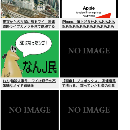
東京から名古屋に帰るワイ、高速
iPhone、値上げきたああああああ
道路ライブカメラを見て絶望する
あああああああああああああああ
あああああああ！！！
おんj館殺人事件、ワイは双子の不
【画像】 プロボックス。 高速道路
気味なメイド姉妹役
で潰れる。 乗っていた社畜の生死
不明