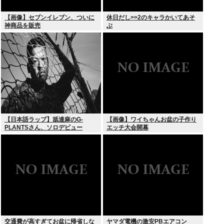
【画像】セブンイレブン、ついに
休日だし>>2のキャラかいてあそ
神商品を販売
ぶ
【日本語ラップ】舐達麻のG-
【画像】ワイちゃんお盆の子作り
PLANTSさん、ソロデビュー
エッチ大会開幕
交通費が高すぎてお盆に帰省しな
ヤマダ電機の激安PBエアコン