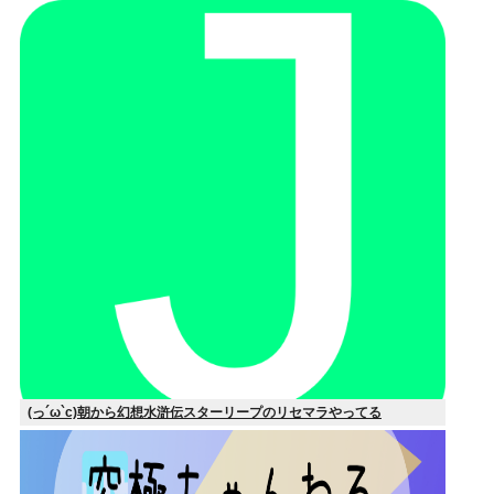
(っ´ω`c)朝から幻想水滸伝スターリープのリセマラやってる