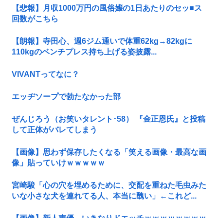
【悲報】月収1000万円の風俗嬢の1日あたりのセッ■ス
回数がこちら
【朗報】寺田心、週6ジム通いで体重62kg→82kgに
110kgのベンチプレス持ち上げる姿披露...
VIVANTってなに？
エッヂソープで勃たなかった部
ぜんじろう（お笑いタレント･58） 『金正恩氏』と投稿
して正体がバレてしまう
【画像】思わず保存したくなる「笑える画像・最高な画
像」貼っていけｗｗｗｗｗ
宮崎駿「心の穴を埋めるために、交配を重ねた毛虫みた
いな小さな犬を連れてる人、本当に醜い」←これど...