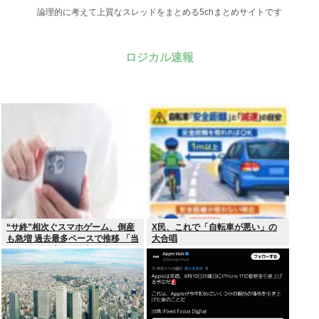
論理的に考えて上質なスレッドをまとめる5chまとめサイトです
ロジカル速報
“サ終”相次ぐスマホゲーム、倒産
X民、これで「自転車が悪い」の
も急増 過去最多ペースで推移 「当
大合唱
たれば一攫千金」過去の時代に