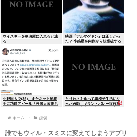
ウイスキーを冷凍庫に入れると凍
映画『アルマゲドン』は正しかっ
る
た？ 小惑星を内側から核爆破する
地球防衛策
小野田大臣(35)、またネット民相
とりわさを食べて車椅子生活にな
手に功績アピール「外国人政策ち
った医師「ギラン・バレー症候群
ゃんとやってます」www
になって本当に絶望。死んだ方が
良かったと思った」
ホーム
嫌儲
誰でもウィル・スミスに変えてしまうアプリ