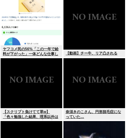
ヤフコメ民の56%「この一年で給
【動画】チー牛、リア凸される
料が下がった」一体どんな仕事し
てんだよこいつら！？
【スクリプト負けてて草w】
奈須きのこさん、円形脱毛症にな
「色々勉強した結果、理系以外は
っていた…
エラー品だと気付いた【ガチ】」
について、もっと具体的に話そう
か