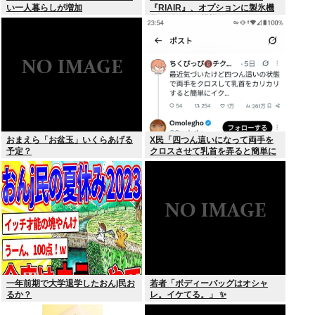
い一人暮らしが増加
『RIAIR』、オプションに製氷機
能も付いてた模様www
おまえら「お盆玉」いくらあげる
X民「四つん這いになって両手を
予定？
クロスさせて乳首を弄ると簡単に
イケる」 これ出来ないヤツはゲイ
一年前期で大学退学したおんj民お
若者「ボディーバッグはオシャ
るか？
レ。イケてる。」 ✨