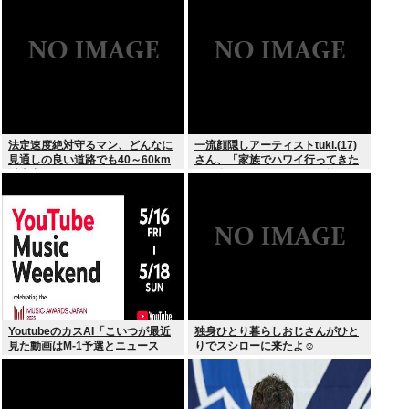
の相談も検討
法定速度絶対守るマン、どんなに
一流顔隠しアーティストtuki.(17)
見通しの良い道路でも40～60km
さん、「家族でハワイ行ってきた
以上出さない
w」 自己顕示欲がどんどん抑えら
れなくなる
YoutubeのカスAI「こいつが最近
独身ひとり暮らしおじさんがひと
見た動画はM-1予選とニュース
りでスシローに来たよ☺
か…」