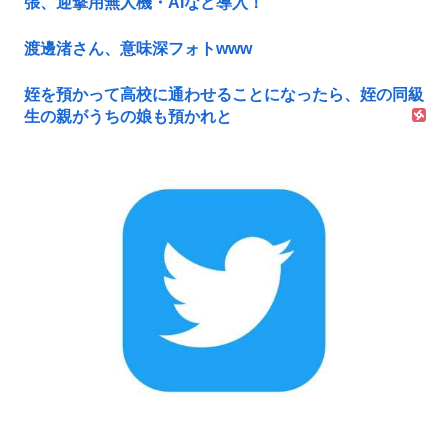
張、迎撃用無人機・AIなど導入！
渡邊渚さん、意味深フォトwww
姪を預かって高校に通わせることになったら、姪の同級
生の親がうちの娘も預かれと