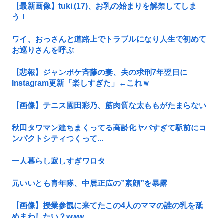
【最新画像】tuki.(17)、お乳の始まりを解禁してしま
う！
ワイ、おっさんと道路上でトラブルになり人生で初めて
お巡りさんを呼ぶ
【悲報】ジャンポケ斉藤の妻、夫の求刑7年翌日に
Instagram更新「楽しすぎた」←これｗ
【画像】テニス園田彩乃、筋肉質な太ももがたまらない
秋田タワマン建ちまくってる高齢化ヤバすぎて駅前にコ
ンパクトシティつくって...
一人暮らし寂しすぎワロタ
元いいとも青年隊、中居正広の”素顔”を暴露
【画像】授業参観に来てたこの4人のママの誰の乳を舐
めまわしたい？www