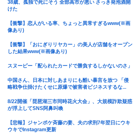
38歳、孤独で死にそう 全部高市が悪い さっき発泡酒開
けた
【衝撃】恋人がいる率、ちょっと異常すぎるwww(※画
像あり)
【衝撃】「おにぎりリヤカー」の美人が店舗をオープン
した結果www(※画像あり)
スヌーピー「配られたカードで勝負するしかないのさ」
中国さん、日本に対しあまりにも酷い暴言を放つ 「侵
略戦争仕掛けたくせに原爆で被害者ビジネスするな...
8/22開催「琵琶湖三市同時花火大会」、大規模詐欺疑惑
が浮上してSNS阿鼻叫喚
【悲報】ジャンポケ斉藤の妻、夫の求刑7年翌日にウキ
ウキでInstagram更新