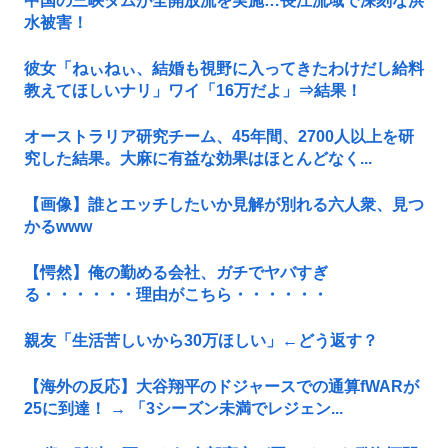
中国の三峡ダムが全開放流を実施…長江流域で深刻な洪
水被害！
彼女「ねぃねぃ、結婚も視野に入ってきたわけだし給料
教えてほしいナリ」ワイ「16万だよ」⇒結果！
オーストラリア研究チーム、45年間、2700人以上を研
究した結果。大麻に有益な効果はほとんどなく...
【画像】誰とエッチしたいか見解が別れる六人衆、見つ
かるwww
【愕然】俺の勤める会社、ガチでヤバすぎ
る・・・・・・理由がこちら・・・・・・
親友「生活苦しいから30万ほしい」←どう返す？
【海外の反応】大谷翔平のドジャースでの通算fWARが
25に到達！ → 「3シーズン未満でレジェン...