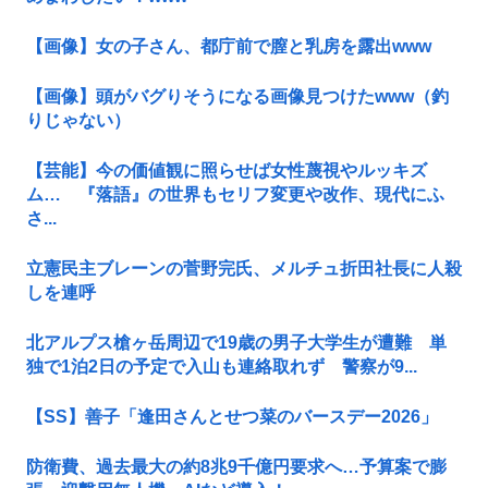
【画像】女の子さん、都庁前で膣と乳房を露出www
【画像】頭がバグりそうになる画像見つけたwww（釣
りじゃない）
【芸能】今の価値観に照らせば女性蔑視やルッキズ
ム… 『落語』の世界もセリフ変更や改作、現代にふ
さ...
立憲民主ブレーンの菅野完氏、メルチュ折田社長に人殺
しを連呼
北アルプス槍ヶ岳周辺で19歳の男子大学生が遭難 単
独で1泊2日の予定で入山も連絡取れず 警察が9...
【SS】善子「逢田さんとせつ菜のバースデー2026」
防衛費、過去最大の約8兆9千億円要求へ…予算案で膨