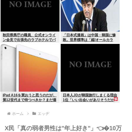
秋田県県庁の職員、公式オンライ
「日本式漫画」は中国・韓国に惨
ン会見で出張先のラブホテルでバ
敗。世界標準は「縦/オールカラ
スローブを着て喫煙しながら登場
ー」の”ウェブトゥーン”に
www
iPad A16を買おうと思うのだが、
日本人JDが韓国旅行しまくる理由
第12世代まで待つべきか？まだ価
1位「いい出会いがありそうだか
格が上がっていくようなら、いま
ら」
買っときたいが…
ホーム
エッヂ
X民「真の弱者男性は"年上好き"」👈�10万