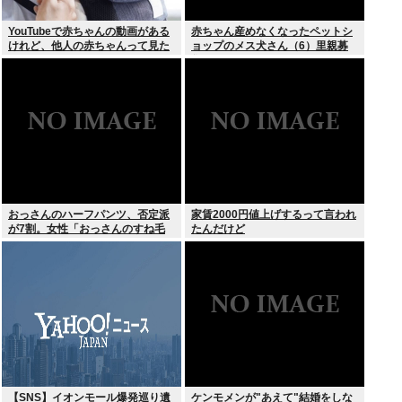
YouTubeで赤ちゃんの動画がある
赤ちゃん産めなくなったペットシ
けれど、他人の赤ちゃんって見た
ョップのメス犬さん（6）里親募
いのか？
集されてしまうwww
おっさんのハーフパンツ、否定派
家賃2000円値上げするって言われ
が7割。女性「おっさんのすね毛
たんだけど
なんて見たくないじゃないですか
w」
【SNS】イオンモール爆発巡り遺
ケンモメンが"あえて"結婚をしな