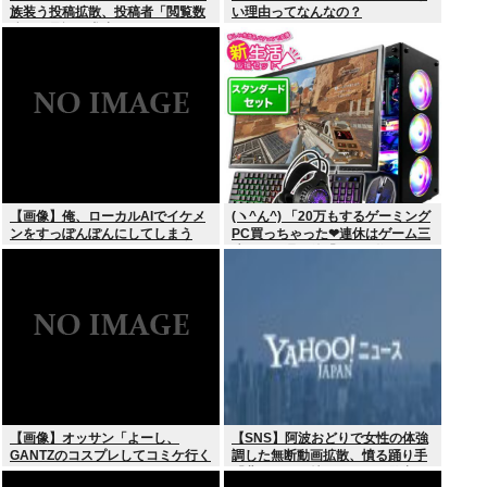
族装う投稿拡散、投稿者「閲覧数
い理由ってなんなの？
稼ぎや承認欲求止まらなくなっ
た」
【画像】俺、ローカルAIでイケメ
(ヽ^ん^) 「20万もするゲーミング
ンをすっぽんぽんにしてしまう
PC買っちゃった❤連休はゲーム三
www
昧だ」一週間後「お届け物でー
す」（ヽ´ん`）「そう…」
【画像】オッサン「よーし、
【SNS】阿波おどりで女性の体強
GANTZのコスプレしてコミケ行く
調した無断動画拡散、憤る踊り手
かー」
「悲しいし気持ち悪い」…警察へ