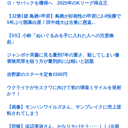
ロ・サバックを獲得へ 2025年のKリーグ得点王
【J2第1節 鳥栖×甲府】鳥栖が好相性の甲府に2-0快勝で
5年ぶり開幕白星！田中雄大は古巣に恩返...
【SS】小鈴「ぬいぐるみを手に入れた人への注意喚
起」
ジャンポケ斉藤に見る量刑7年の重さ、殺してしまい傷
害致死罪を狙う方が量刑的には軽いと話題
吉野家のステーキ定食1500円
ウクライナがモスクワに向けて初の弾道ミサイルを発射
か？！
【画像】モンハンワイルズさん、サンブレイクに売上逆
転されてしまう
【悲報】浜辺美波さん、かなりヤバそう････！！ (※画