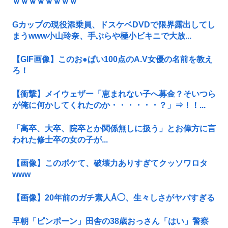
ｗｗｗｗｗｗｗｗ
Gカップの現役添乗員、ドスケベDVDで限界露出してし
まうwww小山玲奈、手ぶらや極小ビキニで大放...
【GIF画像】このお●ぱい100点のA.V女優の名前を教え
ろ！
【衝撃】メイウェザー「恵まれない子へ募金？そいつら
が俺に何かしてくれたのか・・・・・・？」⇒！！...
「高卒、大卒、院卒とか関係無しに扱う」とお偉方に言
われた修士卒の女の子が...
【画像】このボケて、破壊力ありすぎてクッソワロタ
www
【画像】20年前のガチ素人Å◯、生々しさがヤバすぎる
早朝「ピンポーン」田舎の38歳おっさん「はい」警察