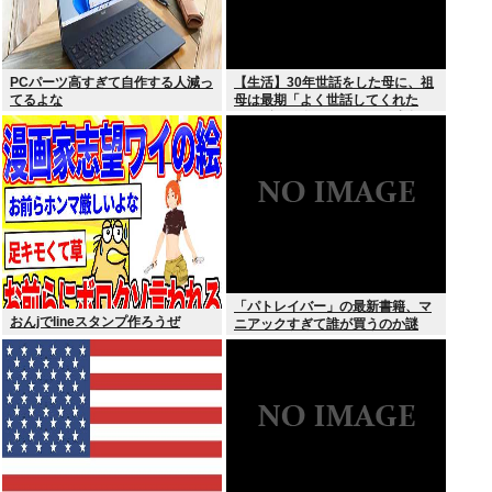
PCパーツ高すぎて自作する人減っ
【生活】30年世話をした母に、祖
てるよな
母は最期「よく世話してくれた
ね。ずっと嫌いだったのが残念だ
よ」と言って死んだ
「パトレイバー」の最新書籍、マ
おんjでlineスタンプ作ろうぜ
ニアックすぎて誰が買うのか謎