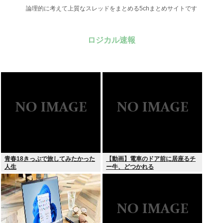
論理的に考えて上質なスレッドをまとめる5chまとめサイトです
ロジカル速報
青春18きっぷで旅してみたかった
【動画】電車のドア前に居座るチ
人生
ー牛、どつかれる