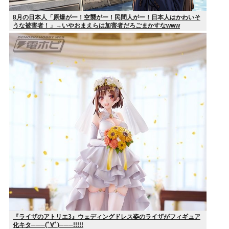
8月の日本人「原爆がー！空襲がー！民間人がー！日本人はかわいそ
うな被害者！」→いやおまえらは加害者だろごまかすなwww
『ライザのアトリエ3』ウェディングドレス姿のライザがフィギュア
化キタ───(ﾟ∀ﾟ)───!!!!!