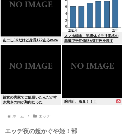
スマホ端末、半導体メモリ価格の
あーしJKだけど身長172あるwww
高騰で平均価格が8万円を超す
彼女の実家でご飯頂いたんだがす
腕時計、激臭！！！
き焼きの肉が鶏肉だった
ホーム
エッヂ
エッヂ夜の超かぐや姫！部