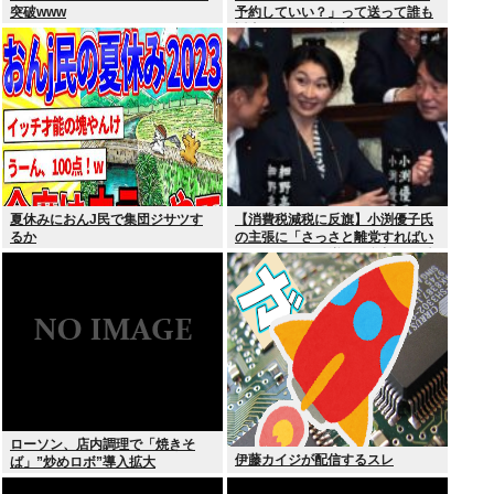
突破www
予約していい？」って送って誰も
返事しないから無視でいいよね？
夏休みにおんJ民で集団ジサツす
【消費税減税に反旗】小渕優子氏
るか
の主張に「さっさと離党すればい
いのに」SNSで逆風…父親から続
く「消費税の系譜」とは
ローソン、店内調理で「焼きそ
伊藤カイジが配信するスレ
ば」”炒めロボ”導入拡大