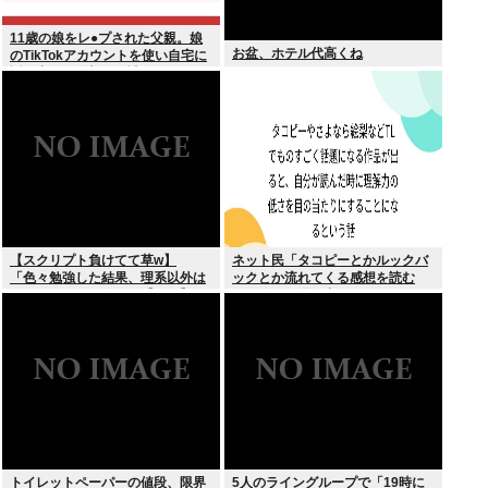
11歳の娘をレ●プされた父親。娘
お盆、ホテル代高くね
のTikTokアカウントを使い自宅に
誘き出し、銃撃で天誅！
【スクリプト負けてて草w】
ネット民「タコピーとかルックバ
「色々勉強した結果、理系以外は
ックとか流れてくる感想を読む
エラー品だと気付いた【ガチ】」
と、俺って理解力低すぎ！？ って
について、もっと具体的に話そう
超凹む。つらい」
か
トイレットペーパーの値段、限界
5人のライングループで「19時に