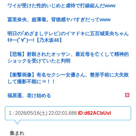
ワイが受けた性的いじめと虐待で打線組んだwww
冨里奈央、超薄着。背徳感ヤバすぎだってwww
明日の｢めざましテレビ｣のイマドキに五百城茉央ちゃん
ｷﾀ━(ﾟ∀ﾟ)━!【乃木坂46】
【悲報】射殺されたオッサン、最近母を亡くして精神的
ショックを受けていたと判明
【衝撃画像】有名セクシー女優さん、整形手術に大失敗
して撮影不能に⇒！！
福原遥、老け始める
1 : 2026/05/16(土) 22:02:01.688
ID:d62ACbUvl
集まれ