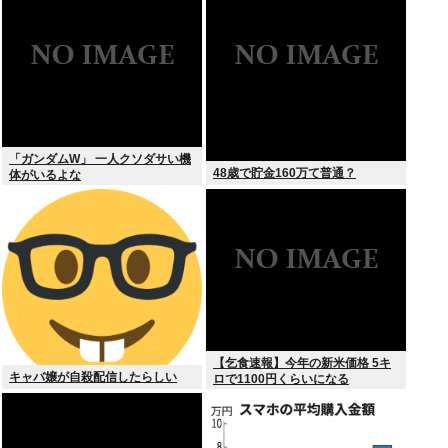
「ガンダムW」 一人クソダサい機
48歳で貯金160万て普通？
体がいるよな
【乞食速報】今年の新米価格 5キ
キャバ嬢が自殺配信したらしい
ロで1100円くらいになる