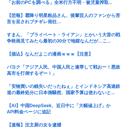
「お前のPCを調べる」全米行方不明・被児童搾取...
【悲報】霜降り明星粗品さん、後輩芸人のファンから苦
言を呈されブチギレ発狂…
すまん、「プライベート・ライアン」とかいう大昔の戦
争映画見てみたら最初の30分で地獄なんだが…こ...
【描込】なんだよこの漫画ｗｗｗ【注意】
パヨク「アジア人民、中国人民と連帯して戦おー！悪政
高市を打倒するぞー！」
「安物買いの銭失いだったねぇ」とインドネシア高速鉄
道の最終処分に日本側騒然、国家予算は使わないと...
【AI】中国DeepSeek、近日中に「大幅値上げ」か
API料金ページに追記
【速報】注文厨の女を逮捕