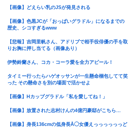
【画像】どえらい乳のJSが発見される
【画像】色黒JCが「おっぱいグラドル」になるまでの
歴史、シコすぎるwww
【悲報】吉岡里帆さん、アドリブで相手役俳優の手を取
りお胸に押し当てる（画像あり）
伊勢鈴蘭さん、コカ・コーラ愛を全力アピール！
タイミー行ったらハゲオッサンが一生懸命梱包してて笑
った その懸命さを別の場面で活かせよ
【画像】Hカップグラドル「私を愛してね！」
【画像】放置された志村けんの4億円豪邸がこちら…
【画像】身長136cmの低身長Å◯女優えっっっっっっど