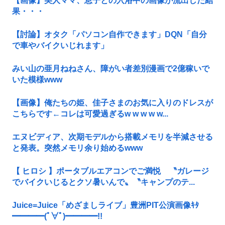
【画像】美人ママ、息子との入浴中の画像が流出した結
果・・・
【討論】オタク「パソコン自作できます」DQN「自分
で車やバイクいじれます」
みい山の亜月ねねさん、障がい者差別漫画で2億稼いで
いた模様www
【画像】俺たちの姫、佳子さまのお気に入りのドレスが
こちらです←コレは可愛過ぎるw w w w w...
エヌビディア、次期モデルから搭載メモリを半減させる
と発表。突然メモリ余り始めるwww
【 ヒロシ 】ポータブルエアコンでご満悦 〝ガレージ
でバイクいじるとクソ暑いんで〟〝キャンプのテ...
Juice=Juice「めざましライブ」豊洲PIT公演画像ｷﾀ
━━━━(ﾟ∀ﾟ)━━━━!!