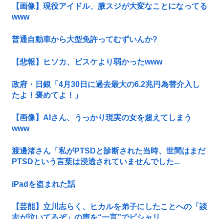
【画像】現役アイドル、腋スジが大変なことになってる
www
普通自動車から大型免許ってむずいんか?
【悲報】ヒソカ、ビスケより弱かったwww
政府・日銀「4月30日に過去最大の6.2兆円為替介入し
たよ！褒めてよ！」
【画像】AIさん、うっかり現実の女を超えてしまう
www
渡邊渚さん「私がPTSDと診断された当時、世間はまだ
PTSDという言葉は浸透されていませんでした...
iPadを盗まれた話
【芸能】立川志らく、ヒカルを弟子にしたことへの「談
志が泣いてるぞ」の声を“一言”でピシャリ