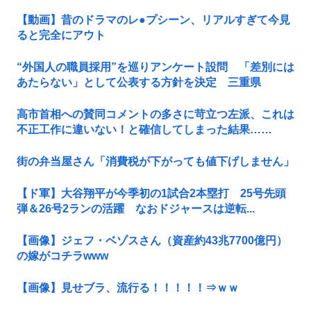
【動画】昔のドラマのレ●プシーン、リアルすぎて今見
ると完全にアウト
“外国人の職員採用”を巡りアンケート設問 「差別には
あたらない」として公表する方針を決定 三重県
高市首相への賛同コメントの多さに苛立つ左派、これは
不正工作に違いない！と確信してしまった結果……
街の弁当屋さん「消費税が下がっても値下げしません」
【ド軍】大谷翔平が今季初の1試合2本塁打 25号先頭
弾＆26号2ランの活躍 なおドジャースは逆転...
【画像】ジェフ・ベゾスさん（資産約43兆7700億円）
の嫁がコチラwww
【画像】見せブラ、流行る！！！！！⇒ｗｗ