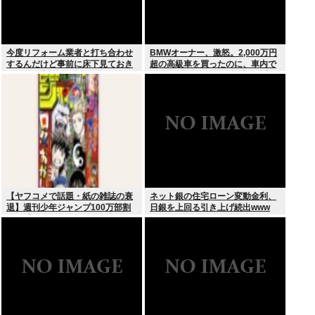
今度リフォーム業者と打ち合わせ
BMWオーナー、激怒。2,000万円
するんだけど事前に床下見ておき
超の高級車を買ったのに、車内で
たいって言われたんだけどそうい
スパイダーマンCMの視聴を強制
うものなの？
されてしまう。
【ヤフコメで話題・紙の雑誌の衰
ネット銀の住宅ローン変動金利、
退】週刊少年ジャンプ100万部割
日銀を上回る引き上げ続出www
れは「終わり」の始まりか