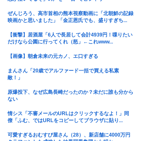
ぜんじろう、高市首相の熊本視察動画に「北朝鮮の記録
映画かと思いました」「金正恩氏でも、盛りすぎち...
【衝撃】居酒屋「6人で長居して会計4939円！喋りたい
だけなら公園に行ってくれ（怒」←これwww...
【画像】朝倉未来の元カノ、エ口すぎる
まんさん「20歳でアルファード一括で買える私素
敵！」
原爆投下、なぜ広島長崎だったのか？未だに誰も分から
ない
情シス「不審メールのURLはクリックするなよ！」同
僚「ふむ、ではURLをコピーしてブラウザに貼り...
可愛すぎるおむすび屋さん（28）、新店舗に4000万円