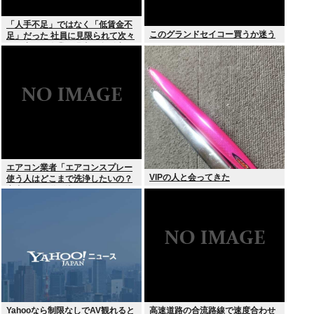
「人手不足」ではなく「低賃金不
このグランドセイコー買うか迷う
足」だった 社員に見限られて次々
と倒産する企業が過去最多 給与ア
ップが大嘘の現実
エアコン業者「エアコンスプレー
VIPの人と会ってきた
使う人はどこまで洗浄したいの？
室内に風を送り込んでるファンは
汚いままですよ」331.5万バズ
Yahooなら制限なしでAV観れると
高速道路の合流路線で速度合わせ