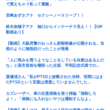
で買えちゃう私って素敵」
宮﨑あずさアナ セクシーノースリーブ！！
鈴木奈穂子アナ 袖口からインナーチラ見え！！【GIF
動画あり】
【動画】大阪府警のおっさん射殺映像が公開される。当
然のように無抵抗だったことが発覚
「人に恨みを買うようなことをしている自覚はあるんだ
な」と高市首相を嘲笑った左派、平和記念式典での...
渡邊渚さん「私がPTSDと診断された当時、世間にはま
だPTSDという言葉は浸透していませんでした...
カズレーザー、車の任意保険を巡り持論「強制しろ
よ！」「保険にも入れないヤツは運転すんなよ」