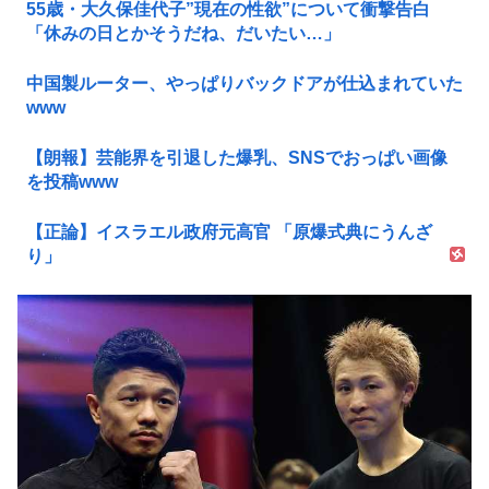
55歳・大久保佳代子”現在の性欲”について衝撃告白
「休みの日とかそうだね、だいたい…」
中国製ルーター、やっぱりバックドアが仕込まれていた
www
【朗報】芸能界を引退した爆乳、SNSでおっぱい画像
を投稿www
【正論】イスラエル政府元高官 「原爆式典にうんざ
り」