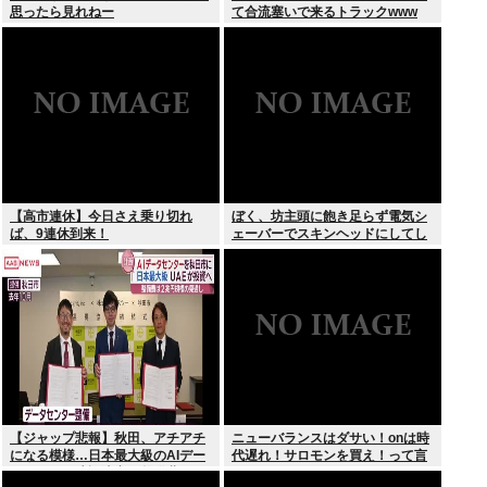
思ったら見れねー
て合流塞いで来るトラックwww
【高市連休】今日さえ乗り切れ
ぼく、坊主頭に飽き足らず電気シ
ば、9連休到来！
ェーバーでスキンヘッドにしてし
まう
【ジャップ悲報】秋田、アチアチ
ニューバランスはダサい！onは時
になる模様…日本最大級のAIデー
代遅れ！サロモンを買え！って言
タセンター建設決定！整備費は2
われたから買ったんやが