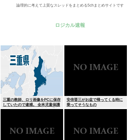
論理的に考えて上質なスレッドをまとめる5chまとめサイトです
ロジカル速報
三重の教師、ロリ画像をPCに保存
安倍晋三がお盆で帰ってくる時に
していたので逮捕。 全米児童保護
乗ってそうなもの
センターから日本の警察庁に通報
が来る。