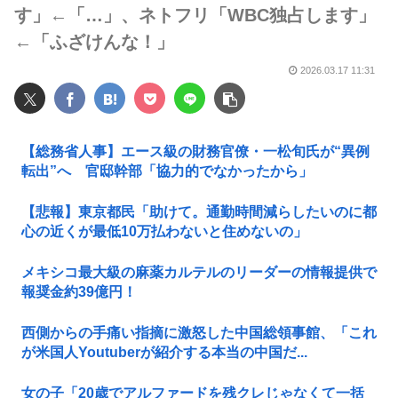
す」←「…」、ネトフリ「WBC独占します」
←「ふざけんな！」
2026.03.17 11:31
【総務省人事】エース級の財務官僚・一松旬氏が“異例
転出”へ 官邸幹部「協力的でなかったから」
【悲報】東京都民「助けて。通勤時間減らしたいのに都
心の近くが最低10万払わないと住めないの」
メキシコ最大級の麻薬カルテルのリーダーの情報提供で
報奨金約39億円！
西側からの手痛い指摘に激怒した中国総領事館、「これ
が米国人Youtuberが紹介する本当の中国だ...
女の子「20歳でアルファードを残クレじゃなくて一括