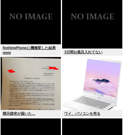
兆円！
NothingPhoneに機種変した結果
3日間お風呂入れてない
www
開示請求が届いた…
ワイ、パソコンを売る