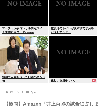
マーチ→大手コンサル内定ワイ、
被災地のトイレが臭すぎて水分を
人生勝ち組ロードへwww
我慢してしまう
韓国で自殺配信した日本のキャバ
優しい友達欲しい。
嬢
ホーム
なんG
【疑問】Amazon「井上尚弥の試合独占しま