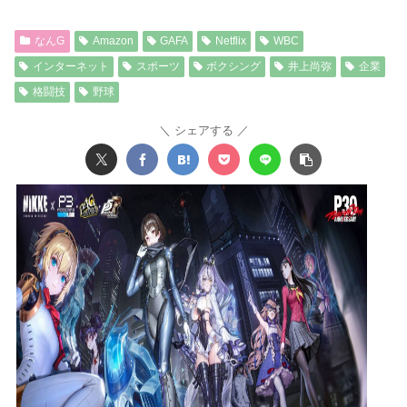
なんG
Amazon
GAFA
Netflix
WBC
インターネット
スポーツ
ボクシング
井上尚弥
企業
格闘技
野球
シェアする