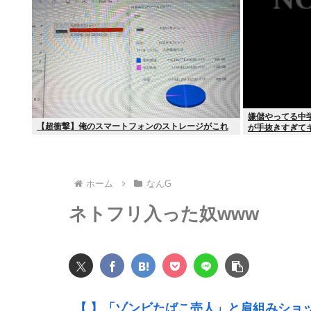
嫌儲やってる中
【超衝撃】俺のスマートフォンのストレージがこれ
が手抜きすぎて
ホーム
なんG
ネトフリ入った奴www
【 】「ゾンビたばこ売人」と肩組みショ