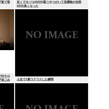
ブ姿で登
近くでタバコ(iQOS)吸うやつがいて洗濯物が全部
iQOS臭くなった
00キロ
人生で1番ワクワクした瞬間
宇宙ごみ