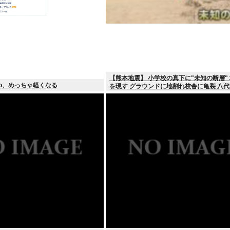
【熊本地震】 小学校の真下に"未知の断層"
oo、めっちゃ軽くなる
を現す グラウンドに地割れ校舎に亀裂 八代