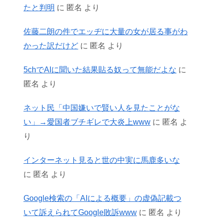
たと判明
に
匿名
より
佐藤二朗の件でエッヂに大量の女が居る事がわ
かった訳だけど
に
匿名
より
5chでAIに聞いた結果貼る奴って無能だよな
に
匿名
より
ネット民「中国嫌いで賢い人を見たことがな
い」→愛国者ブチギレで大炎上www
に
匿名
よ
り
インターネット見ると世の中実に馬鹿多いな
に
匿名
より
Google検索の「AIによる概要」の虚偽記載つ
いて訴えられてGoogle敗訴www
に
匿名
より