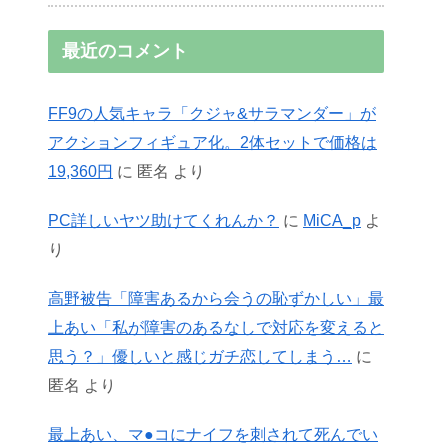
最近のコメント
FF9の人気キャラ「クジャ&サラマンダー」が
アクションフィギュア化。2体セットで価格は
19,360円
に
匿名
より
PC詳しいヤツ助けてくれんか？
に
MiCA_p
よ
り
高野被告「障害あるから会うの恥ずかしい」最
上あい「私が障害のあるなしで対応を変えると
思う？」優しいと感じガチ恋してしまう…
に
匿名
より
最上あい、マ●コにナイフを刺されて死んでい