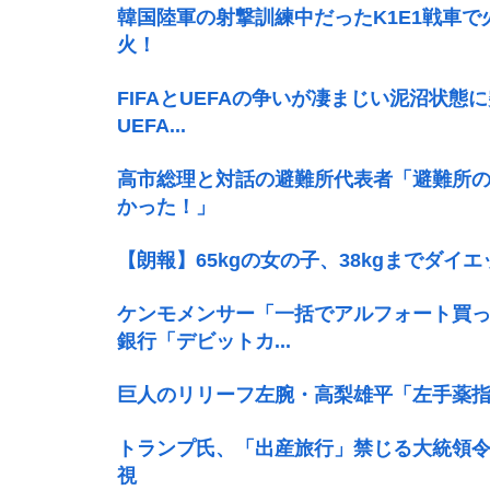
韓国陸軍の射撃訓練中だったK1E1戦車
火！
FIFAとUEFAの争いが凄まじい泥沼状態に
UEFA...
高市総理と対話の避難所代表者「避難所
かった！」
【朗報】65kgの女の子、38kgまでダイ
ケンモメンサー「一括でアルフォート買っ
銀行「デビットカ...
巨人のリリーフ左腕・高梨雄平「左手薬
トランプ氏、「出産旅行」禁じる大統領令
視