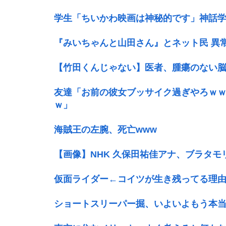
学生「ちいかわ映画は神秘的です」神話
『みいちゃんと山田さん』とネット民 異
【竹田くんじゃない】医者、腫瘍のない
友達「お前の彼女ブッサイク過ぎやろｗ
ｗ」
海賊王の左腕、死亡www
【画像】NHK 久保田祐佳アナ、ブラタモ
仮面ライダー←コイツが生き残ってる理
ショートスリーパー掘、いよいよもう本