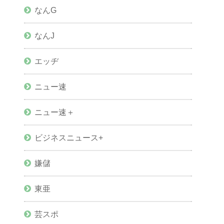
なんG
なんJ
エッヂ
ニュー速
ニュー速＋
ビジネスニュース+
嫌儲
東亜
芸スポ