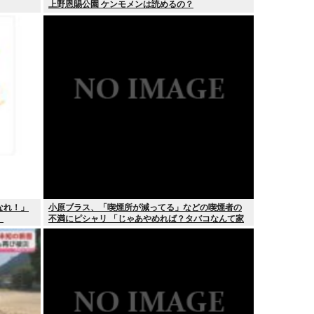
上野恩賜公園 ケンモメンは読めるの？
なれ！」
小原ブラス、「喫煙所が減ってる」などの喫煙者の
」
不満にピシャリ 「じゃあやめれば？タバコなんて家
でだけ吸ってればいい」