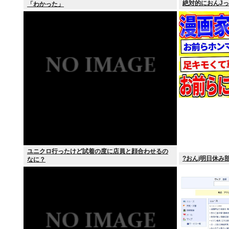
絶対的におんJ
「わかった」
ユニクロ行ったけど試着の度に店員と顔合わせるの
?おんj明日休み部
なに？