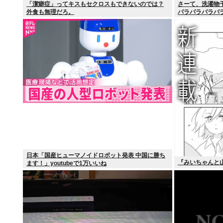
「潔癖症」ってキスもセクロスもできないのでは？
さーて、洗濯物
外食も無理だろ。
パラパラパラパ
日本「国産ヒューマノイドロボット発表 中国に勝ち
『みいちゃんと
ます！」youtubeで1万いいね