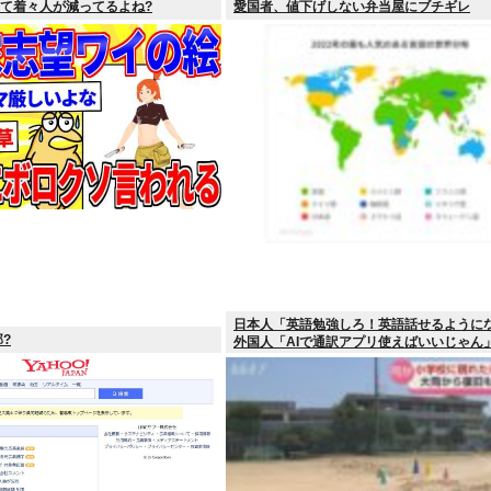
って着々人が減ってるよね?
愛国者、値下げしない弁当屋にブチギレ
日本人「英語勉強しろ！英語話せるように
?
外国人「AIで通訳アプリ使えばいいじゃん