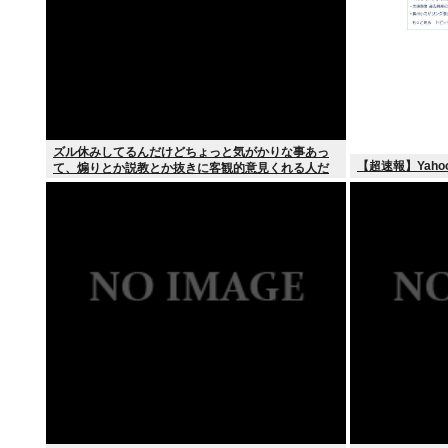
ズル休みしてるんだけどちょっと気がかりな事あっ
【超速報】Yah
て、煽りとか説教とか抜きに客観的意見くれる人だ
けきてくれ