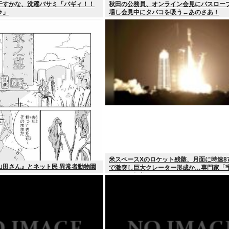
干すかな、洗濯バサミ「バギィ！！
秋田の公務員、オンライン会見にバスロー
ラ」
場し会見中にタバコを吸う←あのさあ！
米スペースXのロケット残骸、月面に時速87
山田さん』とネット民 異常者動物園
で激突し巨大クレーター形成か…専門家「
処分に無頓着」