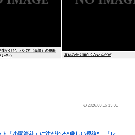
学生やけど、ババア（母親）の昼飯
夏休み全く面白くないんだが
キレそう
2026.03.15 13:01
ット「小園海斗」に注がれる“厳しい視線” 「レ