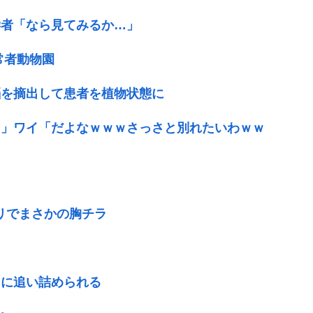
学者「なら見てみるか…」
常者動物園
脳を摘出して患者を植物状態に
ｗ」ワイ「だよなｗｗｗさっさと別れたいわｗｗ
リでまさかの胸チラ
由
当に追い詰められる