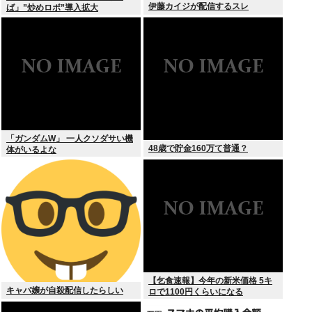
伊藤カイジが配信するスレ
ば」”炒めロボ”導入拡大
「ガンダムW」 一人クソダサい機
48歳で貯金160万て普通？
体がいるよな
【乞食速報】今年の新米価格 5キ
キャバ嬢が自殺配信したらしい
ロで1100円くらいになる