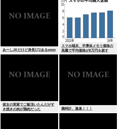
スマホ端末、半導体メモリ価格の
あーしJKだけど身長172あるwww
高騰で平均価格が8万円を超す
彼女の実家でご飯頂いたんだがす
腕時計、激臭！！！
き焼きの肉が鶏肉だった