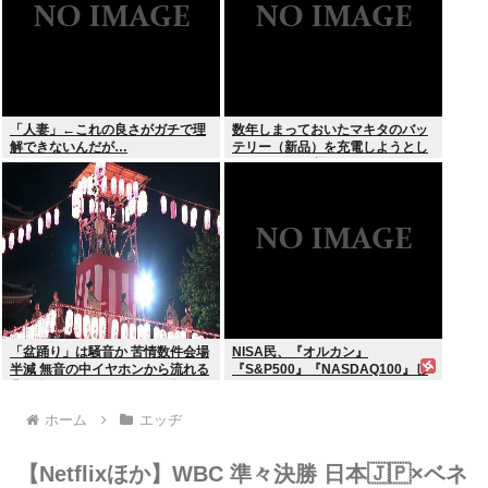
「人妻」←これの良さがガチで理
数年しまっておいたマキタのバッ
解できないんだが…
テリー（新品）を充電しようとし
たらエラーで充電できないんだ
が！復活させる方法教えろ
「盆踊り」は騒音か 苦情数件会場
NISA民、『オルカン』
半減 無音の中イヤホンから流れる
『S&P500』『NASDAQ100』し
曲に合わせ踊るサイレント盆ダン
か買わない
スも
ホーム
エッヂ
【Netflixほか】WBC 準々決勝 日本🇯🇵×ベネ