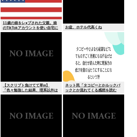
11歳の娘をレ●プされた父親。娘
お盆、ホテル代高くね
のTikTokアカウントを使い自宅に
誘き出し、銃撃で天誅！
【スクリプト負けてて草w】
ネット民「タコピーとかルックバ
「色々勉強した結果、理系以外は
ックとか流れてくる感想を読む
エラー品だと気付いた【ガチ】」
と、俺って理解力低すぎ！？ って
について、もっと具体的に話そう
超凹む。つらい」
か