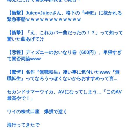
【衝撃】Juice=Juiceさん、格下の『≠ME』に抜かれる
緊急事態ｗｗｗｗｗｗｗｗｗｗｗｗ
【衝撃】「え、これカバー曲だったの！？」って知って
驚いた曲あげてけ
【悲報】ディズニーのおいなり巻（600円）、卑猥すぎ
て賛否両論www
【驚愕】名作『無職転生』凄い事に気付いたwww『無
職転生』ってなろうっぽくないからおすすめって言...
セカンドサマーウイカ、AVになってしまう…「このAV
最高やで！」
ワイの株式口座 爆損で逝く
海行ってきたで