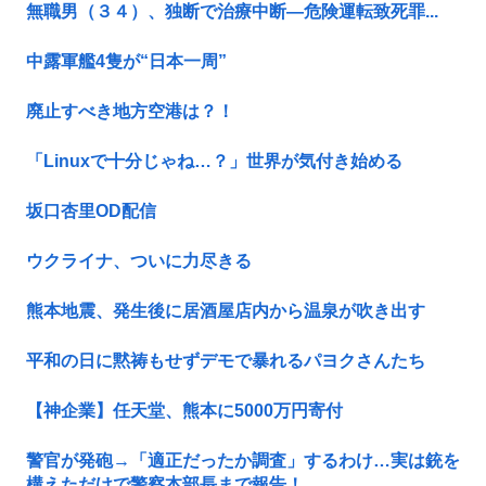
無職男（３４）、独断で治療中断―危険運転致死罪...
中露軍艦4隻が“日本一周”
廃止すべき地方空港は？！
「Linuxで十分じゃね…？」世界が気付き始める
坂口杏里OD配信
ウクライナ、ついに力尽きる
熊本地震、発生後に居酒屋店内から温泉が吹き出す
平和の日に黙祷もせずデモで暴れるパヨクさんたち
【神企業】任天堂、熊本に5000万円寄付
警官が発砲→「適正だったか調査」するわけ…実は銃を
構えただけで警察本部長まで報告！