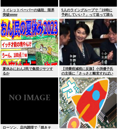
トイレットペーパーの値段、限界
5人のライングループで「19時に
突破www
予約していい？」って送って誰も
返事しないから無視でいいよね？
夏休みにおんJ民で集団ジサツす
【消費税減税に反旗】小渕優子氏
るか
の主張に「さっさと離党すればい
いのに」SNSで逆風…父親から続
く「消費税の系譜」とは
ローソン、店内調理で「焼きそ