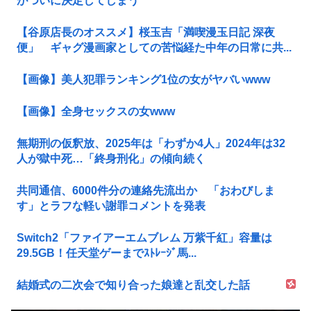
がついに決定してしまう
【谷原店長のオススメ】桜玉吉「満喫漫玉日記 深夜
便」 ギャグ漫画家としての苦悩経た中年の日常に共...
【画像】美人犯罪ランキング1位の女がヤバいwww
【画像】全身セックスの女www
無期刑の仮釈放、2025年は「わずか4人」2024年は32
人が獄中死…「終身刑化」の傾向続く
共同通信、6000件分の連絡先流出か 「おわびしま
す」とラフな軽い謝罪コメントを発表
Switch2「ファイアーエムブレム 万紫千紅」容量は
29.5GB！任天堂ゲーまでｽﾄﾚｰｼﾞ馬...
結婚式の二次会で知り合った娘達と乱交した話