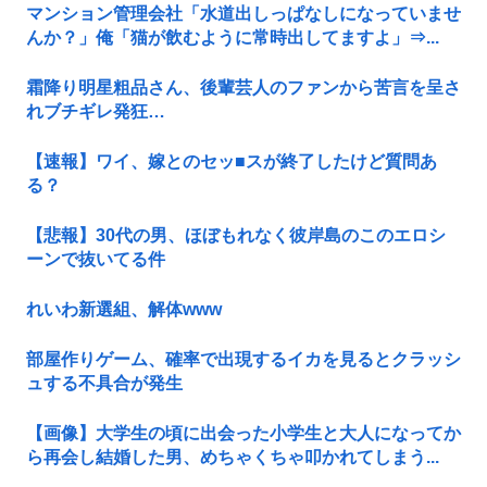
マンション管理会社「水道出しっぱなしになっていませ
んか？」俺「猫が飲むように常時出してますよ」⇒...
霜降り明星粗品さん、後輩芸人のファンから苦言を呈さ
れブチギレ発狂…
【速報】ワイ、嫁とのセッ■スが終了したけど質問あ
る？
【悲報】30代の男、ほぼもれなく彼岸島のこのエロシ
ーンで抜いてる件
れいわ新選組、解体www
部屋作りゲーム、確率で出現するイカを見るとクラッシ
ュする不具合が発生
【画像】大学生の頃に出会った小学生と大人になってか
ら再会し結婚した男、めちゃくちゃ叩かれてしまう...