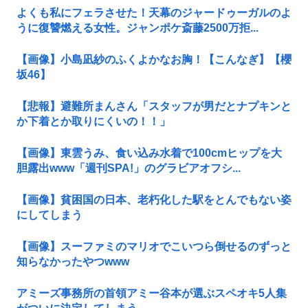
よくも私にフェラさせた！天幕のジャードゥーガルのよ
うに復讐燃える女性。ジャンポケ斎藤2500万拒...
【画像】小島凪紗のふくよかなお胸！【こんなぎ】【櫻
坂46】
【悲報】避難所まんさん「スタッフが男だとナプキンと
か下着とか取りにくいの！！」
【画像】東雲うみ、食い込み水着で100cmヒップを大
胆露出www「週刊SPA!」のグラビアオフシ...
【画像】貧困国の日本、老朽化した駅をとんでもない姿
にしてしまう
【画像】スーファミのマリオでこいつら倒せるのずっと
知らなかったやつwww
アミーズ事務所の首領アミー谷本が選ぶスペオキ5人集