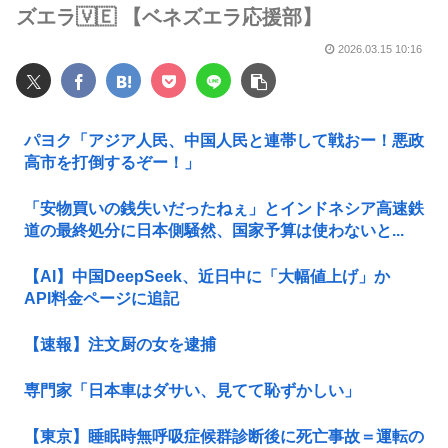
ズエラ🇻🇪 【ベネズエラ応援部】
2026.03.15 10:16
パヨク「アジア人民、中国人民と連帯して戦おー！悪政
高市を打倒するぞー！」
「安物買いの銭失いだったねぇ」とインドネシア高速鉄
道の最終処分に日本側騒然、国家予算は使わないと...
【AI】中国DeepSeek、近日中に「大幅値上げ」か
API料金ページに追記
【速報】注文厨の女を逮捕
専門家「日本車はダサい、見てて恥ずかしい」
【東京】睡眠時無呼吸症候群診断後に死亡事故＝運転の