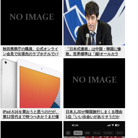
秋田県県庁の職員、公式オンライ
「日本式漫画」は中国・韓国に惨
ン会見で出張先のラブホテルでバ
敗。世界標準は「縦/オールカラ
スローブを着て喫煙しながら登場
ー」の”ウェブトゥーン”に
www
iPad A16を買おうと思うのだが、
日本人JDが韓国旅行しまくる理由
第12世代まで待つべきか？まだ価
1位「いい出会いがありそうだか
格が上がっていくようなら、いま
ら」
買っときたいが…