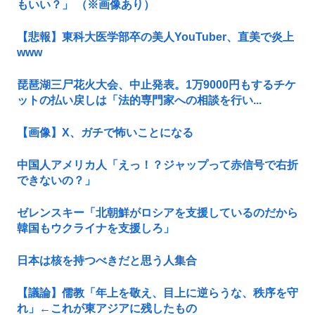
もいい？」 （※画像あり）
【悲報】東科大医学部卒の美人YouTuber、直美で炎上
www
琵琶湖三尸花火大会、中止発表。1万9000円もするチケ
ットの払い戻しは「法的専門家への相談を行い...
【画像】X、ガチで怖いことになる
中国人アメリカ人「えっ！？ジャップって赤信号で右折
できないの？」
ゼレンスキー「北朝鮮がロシアを支援しているのだから
韓国もウクライナを支援しろ」
日本は核を持つべきだと思う人集合
【議論】儒教「年上を敬え、目上に逆らうな、秩序を守
れ」←これが東アジアに残したもの