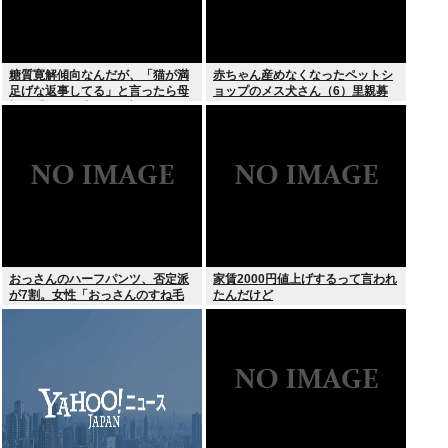
糖質寛解傾向なんだが、「猫が満
赤ちゃん産めなくなったペットシ
足げな返事してる」と言ったら母
ョップのメス犬さん（6）里親募
親に「お気の毒w」と言われた
集されてしまうwww
おっさんのハーフパンツ、否定派
家賃2000円値上げするって言われ
が7割。女性「おっさんのすね毛
たんだけど
なんて見たくないじゃないですか
w」