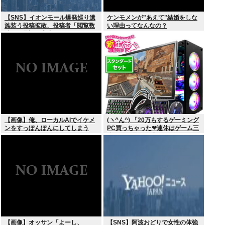
【SNS】イオンモール爆発巡り遺
ケンモメンが"あえて"結婚をしな
族装う投稿拡散、投稿者「閲覧数
い理由ってなんなの？
稼ぎや承認欲求止まらなくなっ
た」
【画像】俺、ローカルAIでイケメ
(ヽ^ん^) 「20万もするゲーミング
ンをすっぽんぽんにしてしまう
PC買っちゃった❤連休はゲーム三
www
昧だ」一週間後「お届け物でー
す」（ヽ´ん`）「そう…」
【画像】オッサン「よーし、
【SNS】阿波おどりで女性の体強