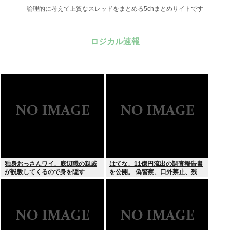
論理的に考えて上質なスレッドをまとめる5chまとめサイトです
ロジカル速報
独身おっさんワイ、底辺職の親戚
はてな、11億円流出の調査報告書
が説教してくるので身を隠す
を公開。 偽警察、口外禁止、残
業・休日出勤200時間越、孤
立…。やばすぎて草はえる