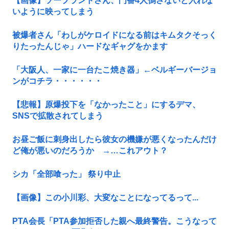
【画像】ソープランドさん、門番4人倒さないと入れな
いように映ってしまう
被爆者さん「わしがケロイドになる前はキムタクそっく
りたったんじゃ」ハードなギャグをかます
「大阪人、一家に一台たこ焼き器」←ベルギーバージョ
ンがコチラ・・・・・・
【悲報】原爆投下を「なかったこと」にするデマ、
SNSで拡散されてしまう
お昼ご飯に刺身出したら彼女の機嫌が悪くなったんだけ
ど俺が悪いのだろうか →…これアウト？
シカ「全部喰った」 祭り中止
【画像】この小川彩、大変なことになってるって...
PTA会長「PTA参加拒否した親へ最終警告。こうなって