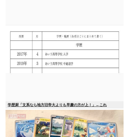
学歴厨「文系なら地方旧帝大よりも早慶の方が上！」←これ