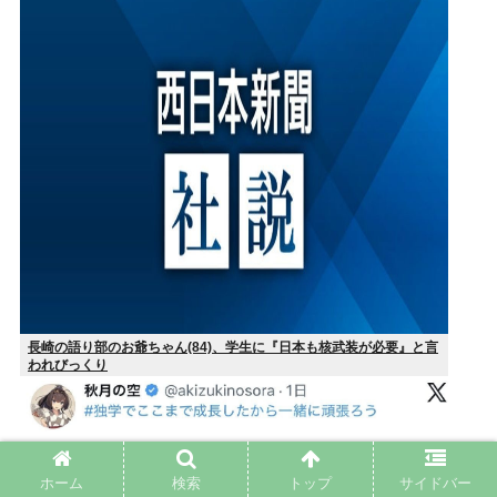
長崎の語り部のお爺ちゃん(84)、学生に『日本も核武装が必要』と言
われびっくり
ホーム
検索
トップ
サイドバー