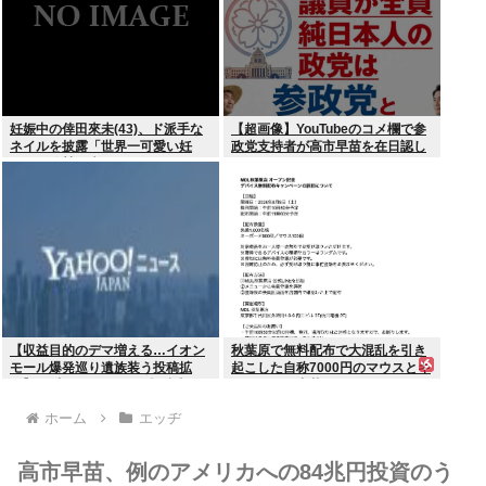
妊娠中の倖田來未(43)、ド派手な
【超画像】YouTubeのコメ欄で参
ネイルを披露「世界一可愛い妊
政党支持者が高市早苗を在日認し
婦」と称賛の声
てしまうwww
【収益目的のデマ増える…イオン
秋葉原で無料配布で大混乱を引き
モール爆発巡り遺族装う投稿拡
起こした自称7000円のマウスとキ
散】X（旧ツイッター）投稿者
ーボード、中華サイトで1500円で
「閲覧数稼ぎや承認欲求止まらな
売られるゴミだったwww
ホーム
エッヂ
くなった」
高市早苗、例のアメリカへの84兆円投資のう