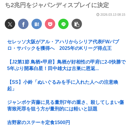
ち2兆円をジャパンディスプレイに決定
2026.03.13 08:15
セレッソ大阪がアル・アハリからシリア代表FWパブ
ロ・サバックを獲得へ 2025年のKリーグ得点王
【J2第1節 鳥栖×甲府】鳥栖が好相性の甲府に2-0快勝で
5年ぶり開幕白星！田中雄大は古巣に恩返...
【SS】小鈴「ぬいぐるみを手に入れた人への注意喚
起」
ジャンポケ斉藤に見る量刑7年の重さ、殺してしまい傷
害致死罪を狙う方が量刑的には軽いと話題
吉野家のステーキ定食1500円