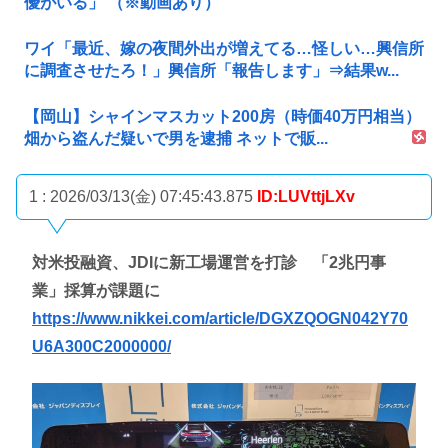
優がいる」 （※動画あり）
ワイ「最近、嫁の夜間外出が増えてる…怪しい…興信所
に調査させたろ！」興信所「報告します」⇒結果w...
【岡山】シャインマスカット200房（時価40万円相当）
畑から盗んだ疑いで男を逮捕 ネットで販...
1 : 2026/03/13(金) 07:45:43.875
ID:LUVttjLXv
対米投融資、JDIに新工場運営を打診 「2兆円事
業」採算が課題に
https://www.nikkei.com/article/DGXZQOGN042Y70
U6A300C2000000/