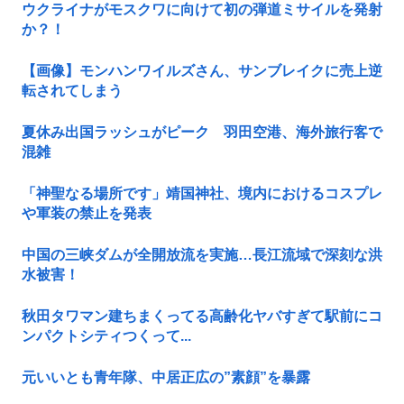
ウクライナがモスクワに向けて初の弾道ミサイルを発射
か？！
【画像】モンハンワイルズさん、サンブレイクに売上逆
転されてしまう
夏休み出国ラッシュがピーク 羽田空港、海外旅行客で
混雑
「神聖なる場所です」靖国神社、境内におけるコスプレ
や軍装の禁止を発表
中国の三峡ダムが全開放流を実施…長江流域で深刻な洪
水被害！
秋田タワマン建ちまくってる高齢化ヤバすぎて駅前にコ
ンパクトシティつくって...
元いいとも青年隊、中居正広の”素顔”を暴露