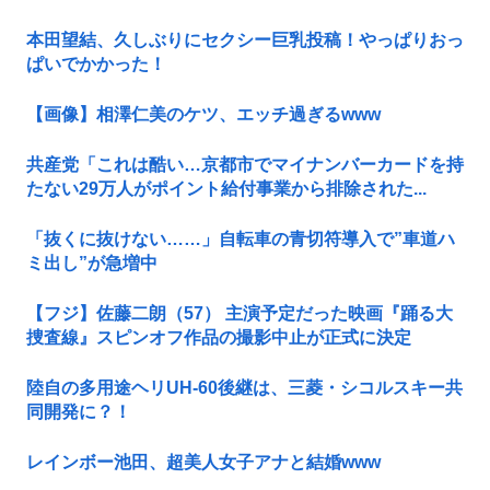
本田望結、久しぶりにセクシー巨乳投稿！やっぱりおっ
ぱいでかかった！
【画像】相澤仁美のケツ、エッチ過ぎるwww
共産党「これは酷い…京都市でマイナンバーカードを持
たない29万人がポイント給付事業から排除された...
「抜くに抜けない……」自転車の青切符導入で”車道ハ
ミ出し”が急増中
【フジ】佐藤二朗（57） 主演予定だった映画『踊る大
捜査線』スピンオフ作品の撮影中止が正式に決定
陸自の多用途ヘリUH-60後継は、三菱・シコルスキー共
同開発に？！
レインボー池田、超美人女子アナと結婚www