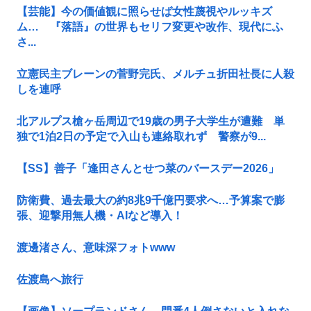
【芸能】今の価値観に照らせば女性蔑視やルッキズ
ム… 『落語』の世界もセリフ変更や改作、現代にふ
さ...
立憲民主ブレーンの菅野完氏、メルチュ折田社長に人殺
しを連呼
北アルプス槍ヶ岳周辺で19歳の男子大学生が遭難 単
独で1泊2日の予定で入山も連絡取れず 警察が9...
【SS】善子「逢田さんとせつ菜のバースデー2026」
防衛費、過去最大の約8兆9千億円要求へ…予算案で膨
張、迎撃用無人機・AIなど導入！
渡邊渚さん、意味深フォトwww
佐渡島へ旅行