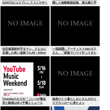
GANTZのコスプレしてコミケ行く
調した無断動画拡散、憤る踊り手
かー」
「悲しいし気持ち悪い」…警察へ
の相談も検討
法定速度絶対守るマン、どんなに
一流顔隠しアーティストtuki.(17)
見通しの良い道路でも40～60km
さん、「家族でハワイ行ってきた
以上出さない
w」 自己顕示欲がどんどん抑えら
れなくなる
YoutubeのカスAI「こいつが最近
独身ひとり暮らしおじさんがひと
見た動画はM-1予選とニュース
りでスシローに来たよ☺
か…」