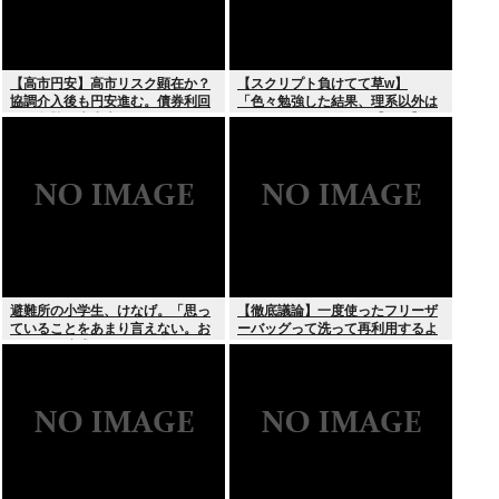
【高市円安】高市リスク顕在か？
【スクリプト負けてて草w】
協調介入後も円安進む。債券利回
「色々勉強した結果、理系以外は
りは急騰。大丈夫なのか？
エラー品だと気付いた【ガチ】」
について、もっと具体的に話そう
か
避難所の小学生、けなげ。「思っ
【徹底議論】一度使ったフリーザ
ていることをあまり言えない。お
ーバッグって洗って再利用するよ
母さんに迷惑かけるから」
な？