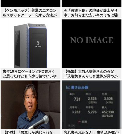
【ケンモハック】普通のエアコン
今「佐渡ヶ島」の地価が爆上がり
をスポットクーラー化する方法が
中、お前らまだ安い今のうちに騙
発案される
されたと思って買っとけ！
去年10月にゲーミングPC買おう
【衝撃】大竹玖瑠美さんの叔父
と思ったけどもう少し後でいいや
「玖瑠美さんらしき遺体が見つか
で時期逃したらうなぎ登りに値上
った」玖瑠美さんの母「ギャー
がりしていった
！！ 」
【野球】「悪意しか感じられな
忘れ去られたなんj、書き込み数が