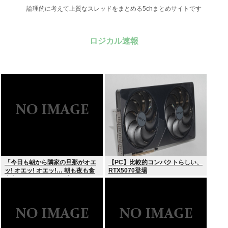
論理的に考えて上質なスレッドをまとめる5chまとめサイトです
ロジカル速報
「今日も朝から隣家の旦那がオエ
【PC】比較的コンパクトらしい、
ッ! オエッ! オエッ!… 朝も夜も食
RTX5070登場
事中もかなりえづきの音がして不
愉快な1日が始まります…」