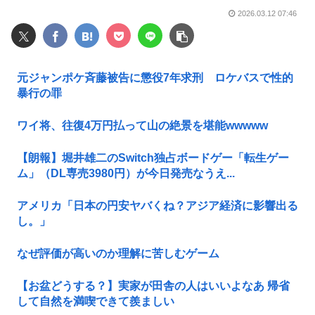
2026.03.12 07:46
元ジャンポケ斉藤被告に懲役7年求刑 ロケバスで性的
暴行の罪
ワイ将、往復4万円払って山の絶景を堪能wwwww
【朗報】堀井雄二のSwitch独占ボードゲー「転生ゲー
ム」（DL専売3980円）が今日発売なうえ...
アメリカ「日本の円安ヤバくね？アジア経済に影響出る
し。」
なぜ評価が高いのか理解に苦しむゲーム
【お盆どうする？】実家が田舎の人はいいよなあ 帰省
して自然を満喫できて羨ましい