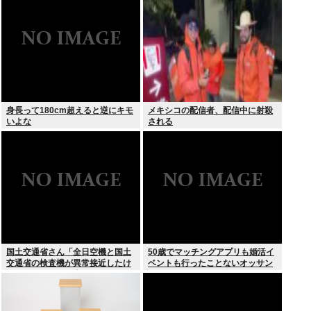
身長って180cm超えると逆にキモ
メキシコの配信者、配信中に射殺
いよな
される
国土交通省さん「全日空機と国土
50歳でマッチングアプリも婚活イ
交通省の検査機が異常接近したけ
ベントも行ったことないオッサン
ど”ニアミス”には当たらない(ニチ
だが
ャァ」