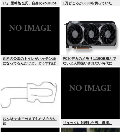
い」 里崎智也氏、自身のYouTube
1万どころか5000を切っていた
の無断記事化へ物申す… 語るメデ
ィアとの関係性
近所の公園のトイレがハッテン場
PCビデカのメモリは16GB積んで
になってるんだけど、どうすれば
ないと人間扱いされない時代に
ゲイ退治&懸賞金ゲットでき
る？？？
おんjオナホ半分までしか入らない
リュックに射精した男、逮捕。
部