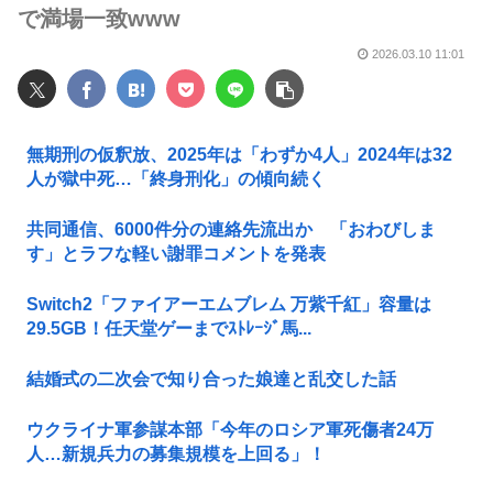
で満場一致www
2026.03.10 11:01
無期刑の仮釈放、2025年は「わずか4人」2024年は32
人が獄中死…「終身刑化」の傾向続く
共同通信、6000件分の連絡先流出か 「おわびしま
す」とラフな軽い謝罪コメントを発表
Switch2「ファイアーエムブレム 万紫千紅」容量は
29.5GB！任天堂ゲーまでｽﾄﾚｰｼﾞ馬...
結婚式の二次会で知り合った娘達と乱交した話
ウクライナ軍参謀本部「今年のロシア軍死傷者24万
人…新規兵力の募集規模を上回る」！