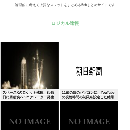
論理的に考えて上質なスレッドをまとめる5chまとめサイトです
ロジカル速報
スペースXのロケット残骸、8月5
11歳の娘のパソコンに、YouTube
日に月衝突へ 5mクレーター発生
の視聴時間の制限を設定した結果
予測