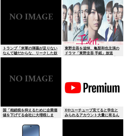
した街撮り動画ばっか出てくるじ
ゃん
トランプ「米軍の弾薬が足りない
東野圭吾を追悼、亀梨和也主演の
なんて嘘だからな、リークした奴
ドラマ「東野圭吾 手紙」放送
は懲役刑だ！」
TVerでリアルタイム配信、見逃し
配信も
国「相続税を抑えるために企業価
Xやユーチューブ見てると学生と
値を下げてる会社に大増税しま
みられるアカウント大量に有るん
す。低PBRの会社は大増税を覚悟
けど
せよ」