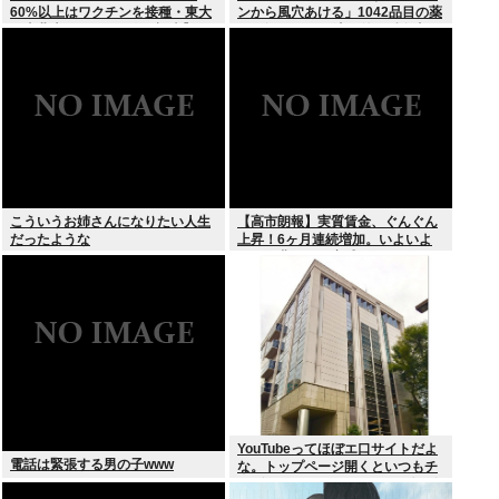
60%以上はワクチンを接種・東大
ンから風穴あける」1042品目の薬
と東北大が3万1000人を調査】ワ
価4分の1を保険適用外で財布直
クチン忌避と、信じている誤情報
撃、2027年3月開始
の多さの双方に共通する要因は若
年、低収入、SNSから情報を得て
いる
こういうお姉さんになりたい人生
【高市朗報】実質賃金、ぐんぐん
だったような
上昇！6ヶ月連続増加。いよいよ
国民も豊かさを実感か？インフレ
加速しなければ
YouTubeってほぼエ口サイトだよ
電話は緊張する男の子www
な。トップページ開くといつもチ
アダンスとかローアングルで撮影