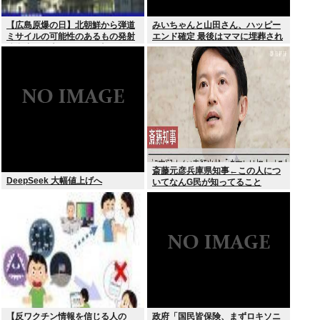
【広島原爆の日】北朝鮮から弾道
みいちゃんと山田さん、ハッピー
ミサイルの可能性のあるもの発射
エンド確定 最後はママに埋葬され
防衛省が発表8月6日 17時12分配
る
信
斎藤元彦兵庫県知事←この人につ
DeepSeek 大幅値上げへ
いてなんG民が知ってること
【反ワクチン情報を信じる人の
政府「国民皆保険、まずロキソニ