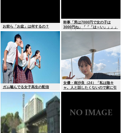
幹事「男は7000円で女の子は
お前ら「お盆」は何するの？
3000円ね」「「「は～い」」」」
（ヽ´ん`）「あ？ ちょっと待て
よ」
女優・南沙良（24）「私は陰キ
ガム噛んでる女子高生の配信
ャ。人と話したくないので家に引
きこもってPCでアニメを観ていた
い」