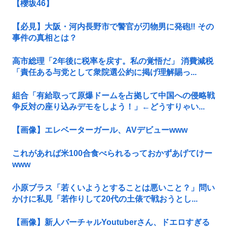
【櫻坂46】
【必見】大阪・河内長野市で警官が刃物男に発砲‼ その
事件の真相とは？
高市総理「2年後に税率を戻す。私の覚悟だ」 消費減税
「責任ある与党として衆院選公約に掲げ理解賜っ...
組合「有給取って原爆ドームを占拠して中国への侵略戦
争反対の座り込みデモをしよう！」←どうすりゃい...
【画像】エレベーターガール、AVデビューwww
これがあれば米100合食べられるっておかずあげてけー
www
小原ブラス「若くいようとすることは悪いこと？」問い
かけに私見「若作りして20代の土俵で戦おうとし...
【画像】新人バーチャルYoutuberさん、ドエロすぎる