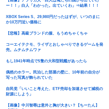
【画像】アフリカ人「白人は俺たちの国から出ていけ
ー！！」白人「わかった。出ていくわ」⇒結果！！！
XBOX Series S、29,980円だったはずが、いつのまに
か10万円近い価格に
【悲報】高級ブランドの服、もうめちゃくちゃ
コーエイテクモ、ライザとおしゃべりできるゲームを発
売。ムチムチムワァ
もし1941年時点で5隻の大和型戦艦があったら
偶然のホラー。民泊した部屋の壁に、10年前の自分が
写った写真が飾られていた
自民党「いいこと考えた、ETF売却を加速させて減税の
財源にしよう」
【画像】中川智尋は意外と胸が大きい？【ちーたん】