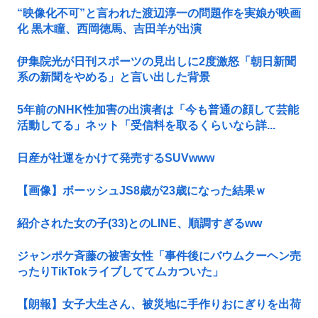
“映像化不可”と言われた渡辺淳一の問題作を実娘が映画
化 黒木瞳、西岡徳馬、吉田羊が出演
伊集院光が日刊スポーツの見出しに2度激怒「朝日新聞
系の新聞をやめる」と言い出した背景
5年前のNHK性加害の出演者は「今も普通の顔して芸能
活動してる」ネット「受信料を取るくらいなら詳...
日産が社運をかけて発売するSUVwww
【画像】ボーッシュJS8歳が23歳になった結果ｗ
紹介された女の子(33)とのLINE、順調すぎるww
ジャンポケ斉藤の被害女性「事件後にバウムクーヘン売
ったりTikTokライブしててムカついた」
【朗報】女子大生さん、被災地に手作りおにぎりを出荷