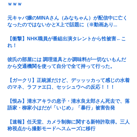
ｗｗｗ
元キャバ嬢のMINAさん（みなちゃん）が配信中に亡く
なったのではないかとX上で話題に（※動画あり...
【衝撃】NHK職員が番組出演タレントから性被害←こ
れ！
彼氏の部屋には 調理道具とか調味料が一切ないもんだ
から交通機関を使って自分で全て持って行った。
【ガークリ】正統派だけど、デッッッカって感じの水着
のマネ、ラファエ口、セッシュウへの反応！！！
【恨み】清水アキラの息子・清水良太郎さん死去で、落
語家・柳家小はだが「いじめ」「暴行」被害告発
【速報】任天堂、カメラ制御に関する新特許取得。三人
称視点から撮影モードへスムーズに移行