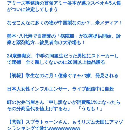
アミーズ事務所の首領アミー谷本が選ぶスペオキ5人集
がついに決定してしまう
なぜこんなに多くの物が中国製なのか？…米メディア！
熊本･八代港で自衛隊の「病院船」が医療提供開始、診
察と薬剤処方…被災者向け大浴場も！
24歳無職女、中学の同級生だった男性にストーカーし
て逮捕 全く親しくないのに20回以上物品贈る
【朗報】学生なのに月１億稼ぐキャバ嬢、発見される
日本人女性インフルエンサー、ライブ配信中に自殺
町のお弁当屋さん「申し訳ないが消費税1%になったら
その分商品代を値上げするわ」 「うちも！」
【悲報】スプラトゥーンさん、もうリズム天国にアマゾ
ンランキングで敗北wwwwwwwww