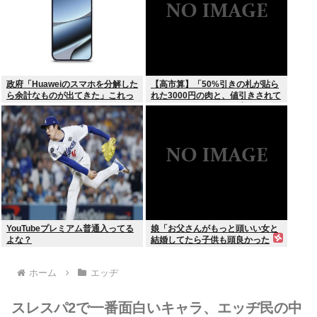
政府「Huaweiのスマホを分解した
【高市算】「50%引きの札が貼ら
ら余計なものが出てきた」これっ
れた3000円の肉と、値引きされて
て結局なんだったの？
いない1000円の肉では安いのはど
ちらか」父の答え「50%引きの
肉」
YouTubeプレミアム普通入ってる
娘「お父さんがもっと頭いい女と
よな？
結婚してたら子供も頭良かった
よ。頭悪いクソ女と結婚してごめ
んなさいって謝れよ」どう返せば
ホーム
エッヂ
いい？
スレスパ2で一番面白いキャラ、エッヂ民の中