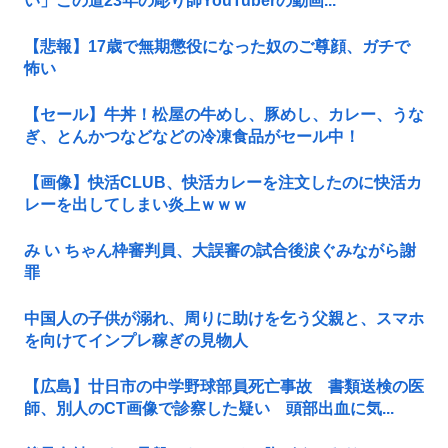
い」この道23年の彫り師YouTuberの動画...
【悲報】17歳で無期懲役になった奴のご尊顔、ガチで
怖い
【セール】牛丼！松屋の牛めし、豚めし、カレー、うな
ぎ、とんかつなどなどの冷凍食品がセール中！
【画像】快活CLUB、快活カレーを注文したのに快活カ
レーを出してしまい炎上ｗｗｗ
み い ちゃん枠審判員、大誤審の試合後涙ぐみながら謝
罪
中国人の子供が溺れ、周りに助けを乞う父親と、スマホ
を向けてインプレ稼ぎの見物人
【広島】廿日市の中学野球部員死亡事故 書類送検の医
師、別人のCT画像で診察した疑い 頭部出血に気...