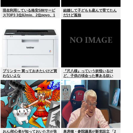
現在利用している格安SIMサービ
結婚して子どもも産んで育てたん
スTOP3 3位IIJmio、2位povo、1
だけど孤独
位ahamo
プリンター 買っておきたいけど買
『尺八様』っていう妖怪いるけ
わないよな
ど、子供の頃会った事ある奴い
る？？
おんj初心者が知っておいた方が良
泉房穂・参院議員が新党設立 「2