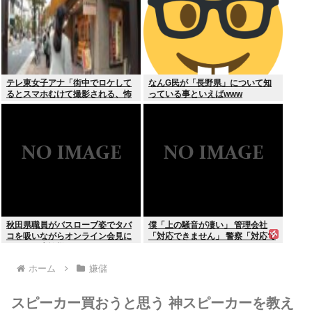
テレ東女子アナ「街中でロケして
なんG民が「長野県」について知
るとスマホむけて撮影される、怖
っている事といえばwww
いからやめてね」
秋田県職員がバスローブ姿でタバ
僕「上の騒音が凄い」 管理会社
コを吸いながらオンライン会見に
「対応できません」 警察「対応で
どこのお貴族様だよw
きません」
ホーム
嫌儲
スピーカー買おうと思う 神スピーカーを教え