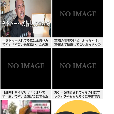
スより
「タトゥー入れてる奴は全員バカ
22歳の若者やけど、ぶっちゃけ、
です」「すごい民度低い」この道
30超えて結婚してないおっさんの
23年の彫り師YouTuberの動画が
こと見下してる
話題
【疑問】サイゼリヤ「うまいで
糞ゲーを掴まされてもその日にブ
す、安いです、全国どこにでもあ
ックオフやももたろうに中古で売
ります」←こいつの弱点
りつける事ができなくなる時代に
突入