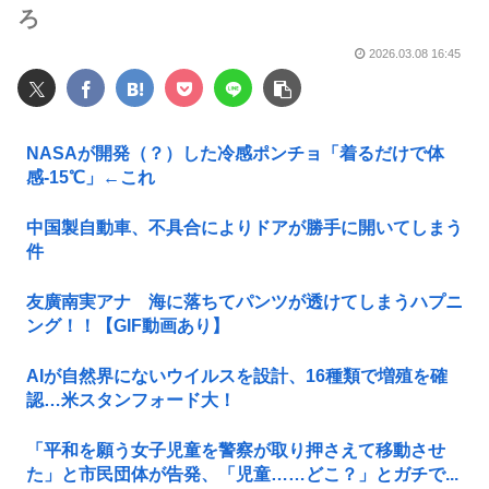
ろ
2026.03.08 16:45
NASAが開発（？）した冷感ポンチョ「着るだけで体
感-15℃」←これ
中国製自動車、不具合によりドアが勝手に開いてしまう
件
友廣南実アナ 海に落ちてパンツが透けてしまうハプニ
ング！！【GIF動画あり】
AIが自然界にないウイルスを設計、16種類で増殖を確
認…米スタンフォード大！
「平和を願う女子児童を警察が取り押さえて移動させ
た」と市民団体が告発、「児童……どこ？」とガチで...