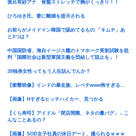
後呂有紗アナ 骨盤ストレッチで胸がくっきり！！
ひろゆき氏、妻に離婚を提示される
お前らがメイドイン韓国で認めてるもの 「キムチ」あ
と3つは？
中国国防省、海自イージス艦のトマホーク実射試験を批
判「国際社会は新型軍国主義を団結して阻止を」！
39独身女性ってもう人生詰んでんか？
【衝撃映像】インドの暴走族、レベチwww怖すぎる…
【画像】Hすぎるヒッチハイカー、見つかる
【くら寿司】アイドル「閉店間際、ネタの量バグ」←こ
んなことあるの？
【画像】SOD女子社員の休日デート、撮られるｗｗｗ