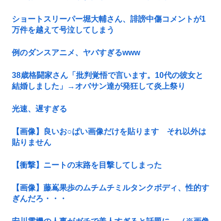
ショートスリーパー堀大輔さん、誹謗中傷コメントが1
万件を越えて号泣してしまう
例のダンスアニメ、ヤバすぎるwww
38歳格闘家さん「批判覚悟で言います。10代の彼女と
結婚しました」→オバサン達が発狂して炎上祭り
光速、遅すぎる
【画像】良いお○ぱい画像だけを貼ります それ以外は
貼りません
【衝撃】ニートの末路を目撃してしまった
【画像】藤嶌果歩のムチムチミルタンクボディ、性的す
ぎんだろ・・・