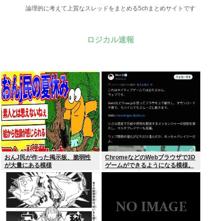
論理的に考えて上質なスレッドをまとめる5chまとめサイトです
ロジカル速報
おんJ民が作った掲示板、脆弱性
ChromeなどのWebブラウザで3D
が大量にある模様
ゲームができるようになる模様。
Windowsは完全不要に