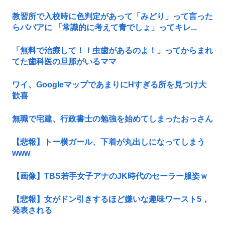
教習所で入校時に色判定があって「みどり」って言った
らババアに 「常識的に考えて青でしょ」ってキレ...
「無料で治療して！！虫歯があるのよ！」ってからまれ
てた歯科医の旦那がいるママ
ワイ、GoogleマップであまりにΗすぎる所を見つけ大
歓喜
無職で宅建、行政書士の勉強を始めてしまったおっさん
【悲報】トー横ガール、下着が丸出しになってしまう
www
【画像】TBS若手女子アナのJK時代のセーラー服姿ｗ
【悲報】女がドン引きするほど嫌いな趣味ワースト5，
発表される