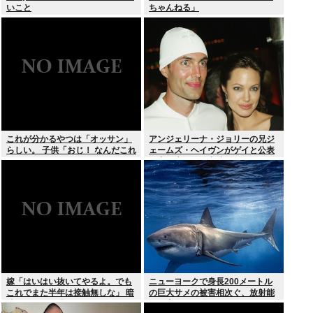
いこと
ちゃんねる」
これが分かるやつは「オッサン」
アンジェリーナ・ジョリーの兄ジ
らしい。 子供「おじ！ なんだこれ
ェームズ・ヘイヴンがゲイと公表
は！」
元妻の生配信に出演しカミングア
ウト ヤフコメ「顔見ればわかる」
嫁「はいはい抜いてやるよ。でも
ニューヨークで身長200メートル
これでまた半年は接触無しな」 暗
の巨大サメの被害相次ぐ、放射能
黙のこれツラ過ぎるだろ
で巨大化した恐れ、Yahooニュー