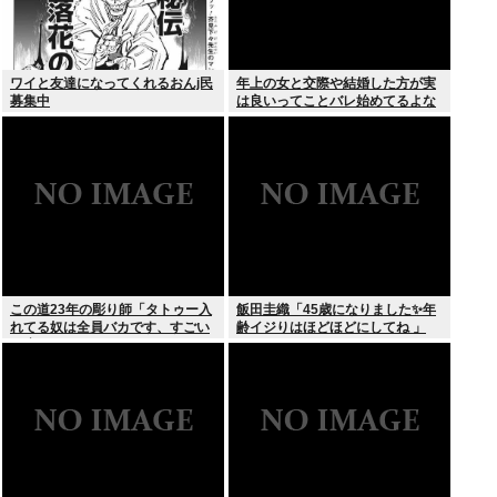
ワイと友達になってくれるおんj民
年上の女と交際や結婚した方が実
募集中
は良いってことバレ始めてるよな
この道23年の彫り師「タトゥー入
飯田圭織「45歳になりました✨年
れてる奴は全員バカです、すごい
齢イジりはほどほどにしてね 」
民度低い」