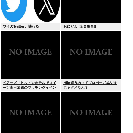
ワイのTwitter、壊れる
お盆だよ‼全員集合‼
ペアーズ「ヒルトンホテルでスイ
指輪買うのってプロポーズ成功後
ーツ食べ放題のマッチングイベン
じゃダメなん？
トやるぞ。女2500円男7000円
な」→女だけ埋まるwww