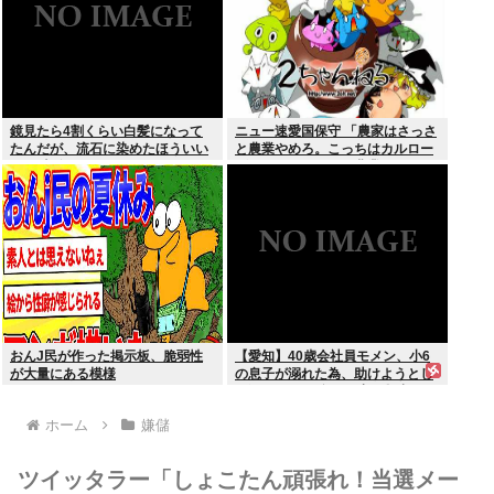
鏡見たら4割くらい白髪になって
ニュー速愛国保守 「農家はさっさ
たんだが、流石に染めたほういい
と農業やめろ。こっちはカルロー
の ？半分おじいちゃんでドン引き
ズでいいんだから。農業されたら
したわ
迷惑だ」
おんJ民が作った掲示板、脆弱性
【愛知】40歳会社員モメン、小6
が大量にある模様
の息子が溺れた為、助けようとし
て溺れる なお息子は妻が救出
ホーム
嫌儲
ツイッタラー「しょこたん頑張れ！当選メー