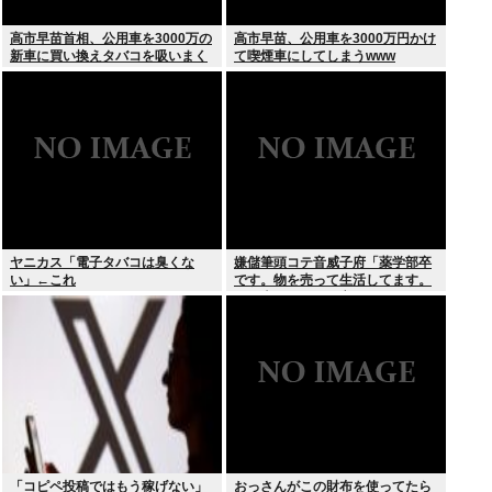
高市早苗首相、公用車を3000万の
高市早苗、公用車を3000万円かけ
新車に買い換えタバコを吸いまく
て喫煙車にしてしまうwww
っていた
ヤニカス「電子タバコは臭くな
嫌儲筆頭コテ音威子府「薬学部卒
い」←これ
です。物を売って生活してます。
何を売ってるかは言えません」
「コピペ投稿ではもう稼げない」
おっさんがこの財布を使ってたら