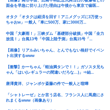
【画像】高市早苗、広島平和記念式典当日の被爆者との
面会を早急に切り上げた理由は午後から東京で歯医...
オタク「オタクは経済を回す！アニメグッズに3万使っ
ちゃおw」一般人「車に500万、家に3000万...
中国「大豪雨！」三峡ダム「基礎部分破損」中国「全力
放流！」台風13号「中国上陸予測」台風15号「...
【画像】リアルみいちゃん、とんでもない格好でイベン
ト出演するwww
【衝撃】かーちゃん「軽油満タンで！！」ガソスタ兄ち
ゃん「はい(レギュラーの間違いだろな…)」⇒結...
唐澤貴洋、ジャンポケ斎藤の件で一般人と喧嘩
「シャトレーゼ」とか言う店名、フランス人に馬鹿にさ
れまくるwww（画像あり）