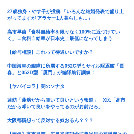
27歳独身・やす子が投稿 「いろんな結婚発表で盛り上
がってますが アラサー1人暮らしも…」
高市早苗「食料自給率を限りなく100%に近づけてい
く」→食料自給率が日本史上最低になってしまう
【給与相談】これって待遇いいですか？
中国海軍の艦隊に所属する052C型ミサイル駆逐艦「長
春」と052D型「厦門」が編隊航行訓練！
【ヤバイコラ】闇のソナタ
蓮舫「蓮舫だから叩いて良いという報道」 X民「高市
だから叩いて良いをやってるのがお前だろ」
大阪都構想って反対する奴おるん？？？