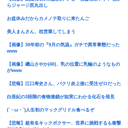
らジャージ尻丸出し
お盆休みだからカメノテ取りに来たんご
美人まんさん、枕営業してしまう
【画像】30年前の『9月の気温』ガチで異常事態だった
www
【画像】磯山さやか(40)、乳の位置に乳輪のようなもの
がwww
【悲報】江口寿史さん、パクリ炎上後に受注ゼロだった
白亜紀の3段階の食物連鎖が如実にわかる化石を発見
(´・ω・`)人生初のマックグリドル食べるぞ
【悲報】超有名キックボクサー、世界に挑戦するも衝撃