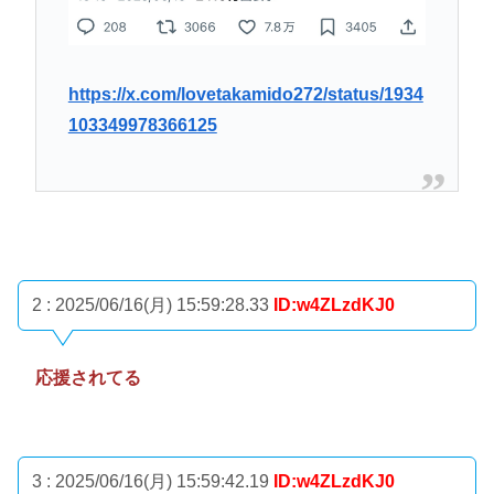
https://x.com/lovetakamido272/status/1934
103349978366125
2 : 2025/06/16(月) 15:59:28.33
ID:w4ZLzdKJ0
応援されてる
3 : 2025/06/16(月) 15:59:42.19
ID:w4ZLzdKJ0