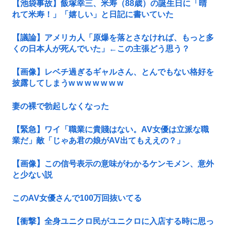
【池袋事故】飯塚幸三、米寿（88歳）の誕生日に「晴
れて米寿！」「嬉しい」と日記に書いていた
【議論】アメリカ人「原爆を落とさなければ、もっと多
くの日本人が死んでいた」←この主張どう思う？
【画像】レベチ過ぎるギャルさん、とんでもない格好を
披露してしまうw w w w w w w
妻の裸で勃起しなくなった
【緊急】ワイ「職業に貴賤はない。AV女優は立派な職
業だ」敵「じゃあ君の娘がAV出てもええの？」
【画像】この信号表示の意味がわかるケンモメン、意外
と少ない説
このAV女優さんで100万回抜いてる
【衝撃】全身ユニクロ民がユニクロに入店する時に思っ