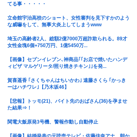
てる事・・・・・
立命館宇治高校のショート、女性審判を見下すかのよう
な威嚇をして、無事大炎上してしまうwww
埼玉の高齢者2人、総額2億7000万超詐欺られる。89才
女性金塊6個+750万円、1億5450万...
【画像】セブンイレブン､神商品｢｢お店で焼いたハンデ
ィピザ マルゲリータ/照り焼きチキン｣｣を発...
賀喜遥香 ｢さくちゃんはちいかわ｣ 遠藤さくら ｢かっき
ーはハチワレ｣【乃木坂46】
【悲報】トッモ(21)、バイト先のおばさん(36)を孕ませ
た結果⇒！
関電大飯原発3号機、警報作動し自動停止
【画像】結婚発表の元読売テレビ・佐藤佳奈アナ、朝か