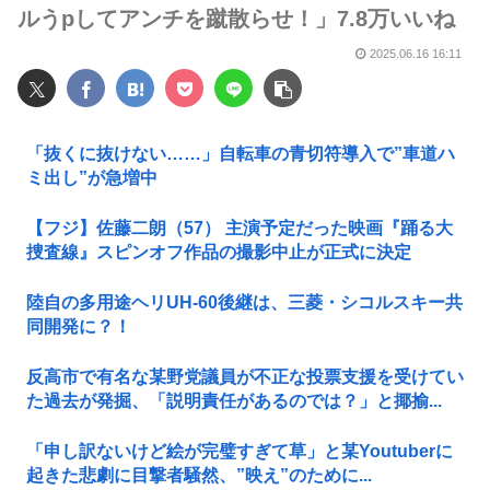
ルうpしてアンチを蹴散らせ！」7.8万いいね
2025.06.16 16:11
「抜くに抜けない……」自転車の青切符導入で”車道ハ
ミ出し”が急増中
【フジ】佐藤二朗（57） 主演予定だった映画『踊る大
捜査線』スピンオフ作品の撮影中止が正式に決定
陸自の多用途ヘリUH-60後継は、三菱・シコルスキー共
同開発に？！
反高市で有名な某野党議員が不正な投票支援を受けてい
た過去が発掘、「説明責任があるのでは？」と揶揄...
「申し訳ないけど絵が完璧すぎて草」と某Youtuberに
起きた悲劇に目撃者騒然、”映え”のために...