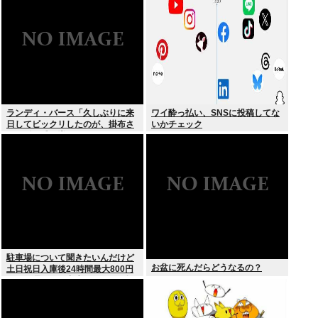
る
ランディ・バース「久しぶりに来
ワイ酔っ払い、SNSに投稿してな
日してビックリしたのが、掛布さ
いかチェック
んの髪の毛が増えていた。岡田さ
んは髪の毛がなくなってた」
駐車場について聞きたいんだけど
お盆に死んだらどうなるの？
土日祝日入庫後24時間最大800円
って日曜いれて出庫日が平日の場
合料金どうなるの