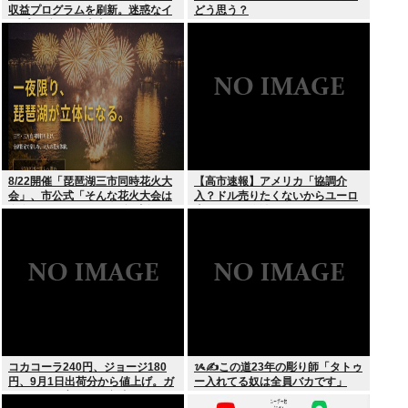
収益プログラムを刷新。迷惑なイ
どう思う？
ンプレゾンビは本当にいなくなる
のか？
8/22開催「琵琶湖三市同時花火大
【高市速報】アメリカ「協調介
会」、市公式「そんな花火大会は
入？ドル売りたくないからユーロ
存在しない」→ SNS阿鼻叫喚
売るわ」EU激怒www
コカコーラ240円、ジョージ180
ᝰ✍この道23年の彫り師「タトゥ
円、9月1日出荷分から値上げ。ガ
ー入れてる奴は全員バカです」
ソリンより高いとか意味不明すぎ