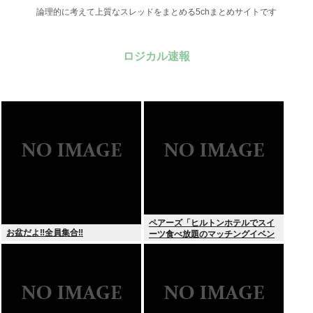
論理的に考えて上質なスレッドをまとめる5chまとめサイトです
ロジカル速報
ペアーズ「ヒルトンホテルでスイ
お盆だよ‼全員集合‼
ーツ食べ放題のマッチングイベン
トやるぞ。女2500円男7000円
な」→女だけ埋まるwww