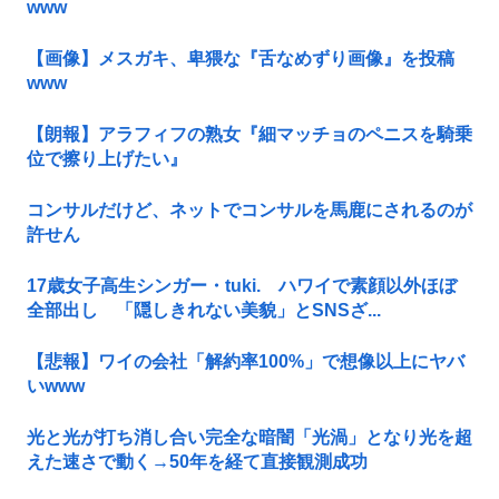
www
【画像】メスガキ、卑猥な『舌なめずり画像』を投稿
www
【朗報】アラフィフの熟女『細マッチョのペニスを騎乗
位で擦り上げたい』
コンサルだけど、ネットでコンサルを馬鹿にされるのが
許せん
17歳女子高生シンガー・tuki. ハワイで素顔以外ほぼ
全部出し 「隠しきれない美貌」とSNSざ...
【悲報】ワイの会社「解約率100%」で想像以上にヤバ
いwww
光と光が打ち消し合い完全な暗闇「光渦」となり光を超
えた速さで動く→50年を経て直接観測成功