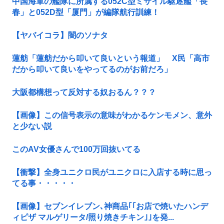
中国海軍の艦隊に所属する052C型ミサイル駆逐艦「長
春」と052D型「厦門」が編隊航行訓練！
【ヤバイコラ】闇のソナタ
蓮舫「蓮舫だから叩いて良いという報道」 X民「高市
だから叩いて良いをやってるのがお前だろ」
大阪都構想って反対する奴おるん？？？
【画像】この信号表示の意味がわかるケンモメン、意外
と少ない説
このAV女優さんで100万回抜いてる
【衝撃】全身ユニクロ民がユニクロに入店する時に思っ
てる事・・・・・
【画像】セブンイレブン､神商品｢｢お店で焼いたハンデ
ィピザ マルゲリータ/照り焼きチキン｣｣を発...