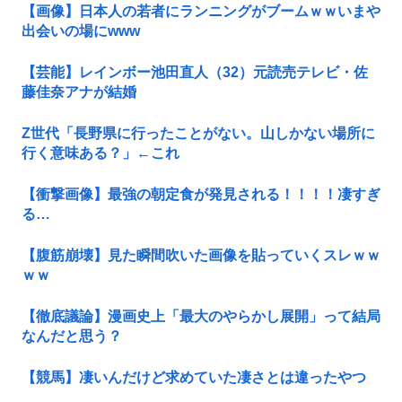
【画像】日本人の若者にランニングがブームｗｗいまや
出会いの場にwww
【芸能】レインボー池田直人（32）元読売テレビ・佐
藤佳奈アナが結婚
Z世代「長野県に行ったことがない。山しかない場所に
行く意味ある？」←これ
【衝撃画像】最強の朝定食が発見される！！！！凄すぎ
る…
【腹筋崩壊】見た瞬間吹いた画像を貼っていくスレｗｗ
ｗｗ
【徹底議論】漫画史上「最大のやらかし展開」って結局
なんだと思う？
【競馬】凄いんだけど求めていた凄さとは違ったやつ