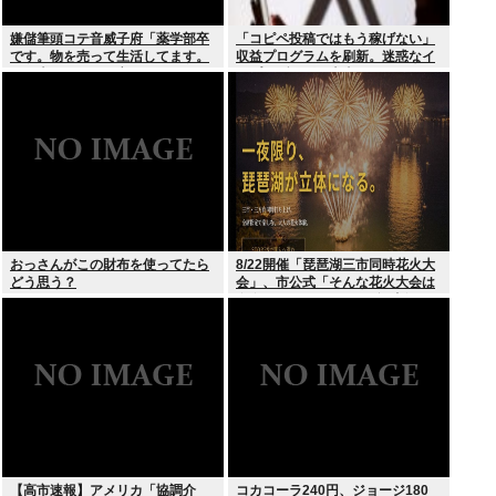
嫌儲筆頭コテ音威子府「薬学部卒
「コピペ投稿ではもう稼げない」
です。物を売って生活してます。
収益プログラムを刷新。迷惑なイ
何を売ってるかは言えません」
ンプレゾンビは本当にいなくなる
のか？
おっさんがこの財布を使ってたら
8/22開催「琵琶湖三市同時花火大
どう思う？
会」、市公式「そんな花火大会は
存在しない」→ SNS阿鼻叫喚
【高市速報】アメリカ「協調介
コカコーラ240円、ジョージ180