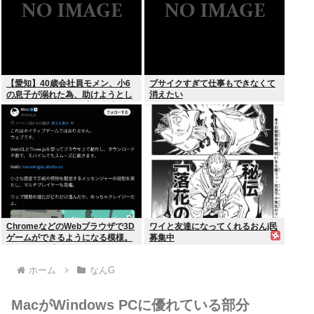
【愛知】40歳会社員モメン、小6
ブサイクすぎて仕事もできなくて
の息子が溺れた為、助けようとし
消えたい
て溺れる なお息子は妻が救出
ChromeなどのWebブラウザで3D
ワイと友達になってくれるおんj民
ゲームができるようになる模様。
募集中
Windowsは完全不要に
ホーム
なんG
MacがWindows PCに優れている部分