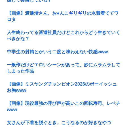
婚して後悔している」
【画像】渡邊渚さん、お●んこギリギリの水着着ててワ
ロタ
人生終わってる派遣社員だけどこれからどう生きていく
べきかな？
中学生の射精とかいう二度と味わえない快感www
一般作だけどエロいシーンがあって、妙にムラムラして
しまった作品
【画像】ミスヤングチャンピオン2026のボーイッシュ
お胸www
【画像】現役最強の呼び声が高いこの回転寿司、レベチ
www
女さんが下着を脱ぐとき、こうなるのが好きなやつ