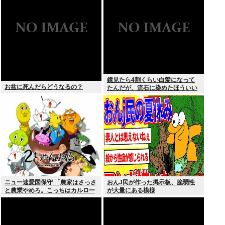
合料金どうなるの
鏡見たら4割くらい白髪になって
お盆に死んだらどうなるの？
たんだが、流石に染めたほういい
の ？半分おじいちゃんでドン引き
したわ
ニュー速愛国保守 「農家はさっさ
おんJ民が作った掲示板、脆弱性
と農業やめろ。こっちはカルロー
が大量にある模様
ズでいいんだから。農業されたら
迷惑だ」