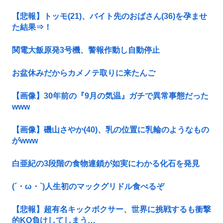
【悲報】トッモ(21)、バイト先のおばさん(36)を孕ませ
た結果⇒！
関電大飯原発3号機、警報作動し自動停止
お盆休みだからカメノテ取りに来たんご
【画像】30年前の『9月の気温』ガチで異常事態だった
www
【画像】磯山さやか(40)、乳の位置に乳輪のようなもの
がwww
白亜紀の3段階の食物連鎖が如実にわかる化石を発見
(´・ω・`)人生初のマックグリドル食べるぞ
【悲報】超有名キックボクサー、世界に挑戦するも衝撃
的KO負けしてしまう…