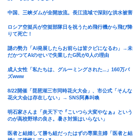
中国、三峡ダムが全開放流。長江流域で深刻な洪水被害
ロシア空挺兵が空挺部隊日を祝うため飛行機から飛び降
りて死亡！
謎の勢力「AI発展したらお前らは皆クビになるわ」→未
だかつてAIのせいで失業したG民が0人の理由
成人女性「私たちは、グルーミングされた...」160万バ
ズwww
8/22開催「琵琶湖三市同時花火大会」、市公式「そんな
花火大会は存在しない」→ SNS阿鼻叫喚
明石家さんま「炎天下で『こいつら大変やなぁ』という
のが高校野球の良さ。暑さ対策はいらない」
医者と結婚して勝ち組だったはずの専業主婦「医者と結