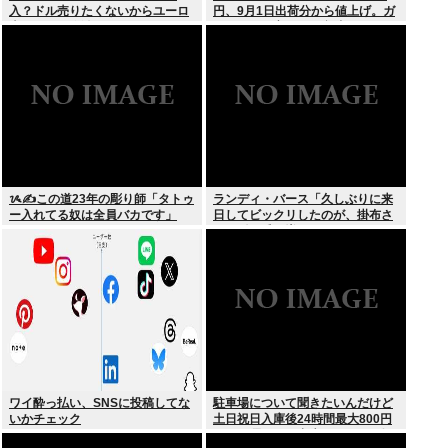
入？ドル売りたくないからユーロ
円、9月1日出荷分から値上げ。ガ
売るわ」EU激怒www
ソリンより高いとか意味不明すぎ
る
ᝰ✍この道23年の彫り師「タトゥ
ランディ・バース「久しぶりに来
ー入れてる奴は全員バカです」
日してビックリしたのが、掛布さ
んの髪の毛が増えていた。岡田さ
んは髪の毛がなくなってた」
ワイ酔っ払い、SNSに投稿してな
駐車場について聞きたいんだけど
いかチェック
土日祝日入庫後24時間最大800円
って日曜いれて出庫日が平日の場