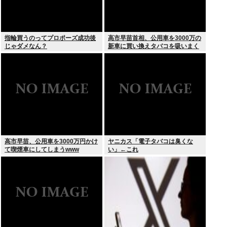
指輪買うのってプロポーズ成功後
高市早苗首相、公用車を3000万の
じゃダメなん？
新車に買い換えタバコを吸いまく
っていた
高市早苗、公用車を3000万円かけ
ヤニカス「電子タバコは臭くな
て喫煙車にしてしまうwww
い」←これ