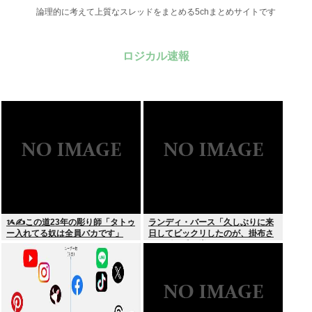
論理的に考えて上質なスレッドをまとめる5chまとめサイトです
ロジカル速報
ᝰ✍この道23年の彫り師「タトゥ
ランディ・バース「久しぶりに来
ー入れてる奴は全員バカです」
日してビックリしたのが、掛布さ
んの髪の毛が増えていた。岡田さ
んは髪の毛がなくなってた」