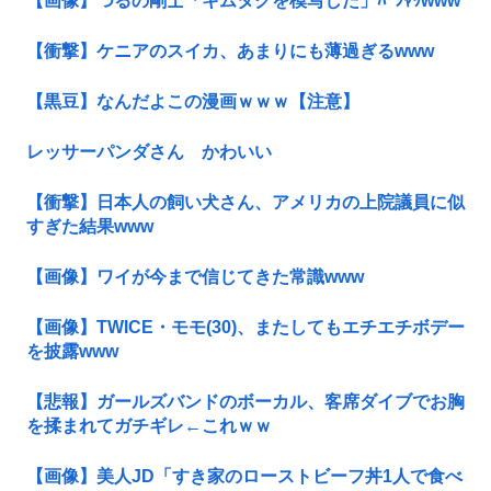
【画像】つるの剛士「キムタクを模写した」ﾊﾟｼｬｯwww
【衝撃】ケニアのスイカ、あまりにも薄過ぎるwww
【黒豆】なんだよこの漫画ｗｗｗ【注意】
レッサーパンダさん かわいい
【衝撃】日本人の飼い犬さん、アメリカの上院議員に似
すぎた結果www
【画像】ワイが今まで信じてきた常識www
【画像】TWICE・モモ(30)、またしてもエチエチボデー
を披露www
【悲報】ガールズバンドのボーカル、客席ダイブでお胸
を揉まれてガチギレ←これｗｗ
【画像】美人JD「すき家のローストビーフ丼1人で食べ