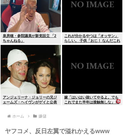
泉房穂・参院議員が新党設立 「2
これが分かるやつは「オッサン」
ちゃんねる」
らしい。 子供「おじ！ なんだこれ
は！」
アンジェリーナ・ジョリーの兄ジ
嫁「はいはい抜いてやるよ。でも
ェームズ・ヘイヴンがゲイと公表
これでまた半年は接触無しな」 暗
元妻の生配信に出演しカミングア
黙のこれツラ過ぎるだろ
ウト ヤフコメ「顔見ればわかる」
ホーム
嫌儲
ヤフコメ、反日左翼で溢れかえるwww