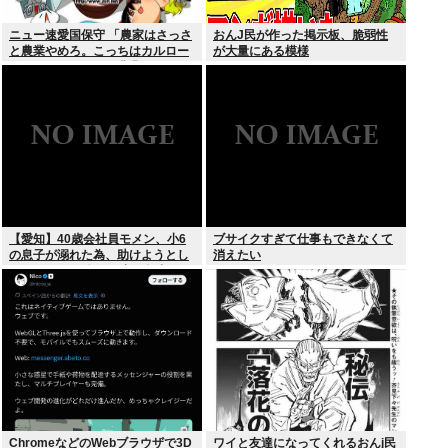
ニュー速愛国保守 「農家はさっさ
おんJ民が作った掲示板、脆弱性
と農業やめろ。こっちはカルロー
が大量にある模様
ズでいいんだから。農業されたら
迷惑だ」
【愛知】40歳会社員モメン、小6
ブサイクすぎて仕事もできなくて
の息子が溺れた為、助けようとし
消えたい
て溺れる なお息子は妻が救出
ChromeなどのWebブラウザで3D
ワイと友達になってくれるおんj民