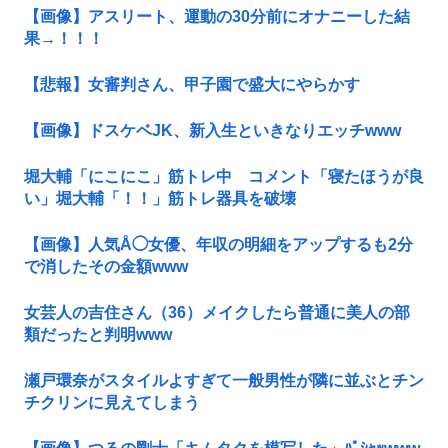
【画像】アスリート、運動の30分前にオナニーした結
果→！！！
【悲報】女審判さん、甲子園で盛大にやらかす
【画像】ドスケベJK、新入生といきなりエッチwww
堀大輔「にこにこ」筋トレ中 コメント「寝たほうが良
い」堀大輔「！！」筋トレ器具を破壊
【画像】人気Å◯女優、年収の明細をアップするも2分
で消したその金額www
女芸人の吉住さん（36）メイクしたら普通に美人の部
類だったと判明www
瀬戸環奈がスタイルよすぎて一般男性が隣に並ぶとチン
チクリンに見えてしまう