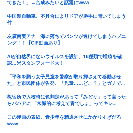
てきた！」←合成みたいと話題にwww
中国製自動車、不具合によりドアが勝手に開いてしまう
件
友廣南実アナ 海に落ちてパンツが透けてしまうハプニ
ング！！【GIF動画あり】
AIが自然界にないウイルスを設計、16種類で増殖を確
認…米スタンフォード大！
「平和を願う女子児童を警察が取り押さえて移動させ
た」と市民団体が告発、「児童……どこ？」とガチで...
教習所で入校時に色判定があって「みどり」って言った
らババアに 「常識的に考えて青でしょ」ってキレ...
この漫画の表紙、青少年を精通させにかかりすぎだろ
www