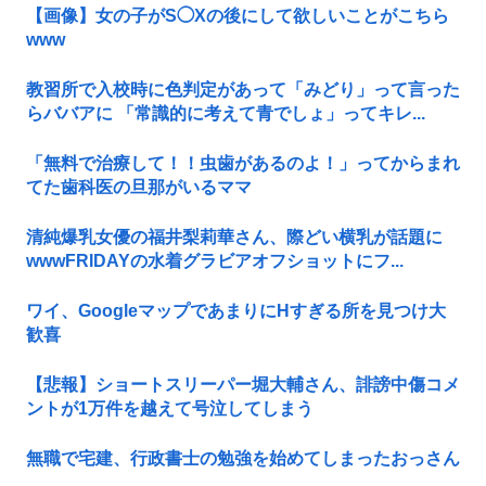
【画像】女の子がS◯Xの後にして欲しいことがこちら
www
教習所で入校時に色判定があって「みどり」って言った
らババアに 「常識的に考えて青でしょ」ってキレ...
「無料で治療して！！虫歯があるのよ！」ってからまれ
てた歯科医の旦那がいるママ
清純爆乳女優の福井梨莉華さん、際どい横乳が話題に
wwwFRIDAYの水着グラビアオフショットにフ...
ワイ、GoogleマップであまりにΗすぎる所を見つけ大
歓喜
【悲報】ショートスリーパー堀大輔さん、誹謗中傷コメ
ントが1万件を越えて号泣してしまう
無職で宅建、行政書士の勉強を始めてしまったおっさん