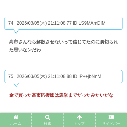
74 : 2026/03/05(木) 21:11:08.77
ID:LS9MAmDlM
高市さんなら解散させないって信じてたのに裏切られ
た思いなンだわ
75 : 2026/03/05(木) 21:11:08.88
ID:lP++jbNnM
金で買った高市応援団は選挙までだったみたいだな
76 : 2026/03/05(木) 21:11:32.02
ID:6zUr0udj0
ホーム
検索
トップ
サイドバー