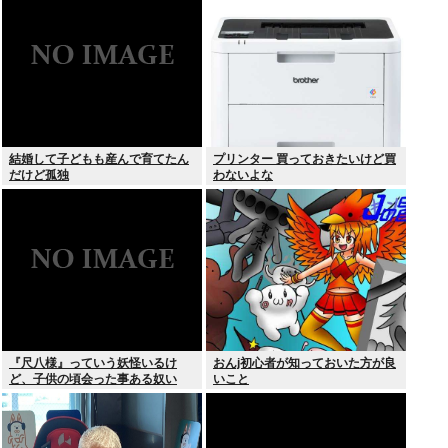
結婚して子どもも産んで育てたん
プリンター 買っておきたいけど買
だけど孤独
わないよな
『尺八様』っていう妖怪いるけ
おんj初心者が知っておいた方が良
ど、子供の頃会った事ある奴い
いこと
る？？