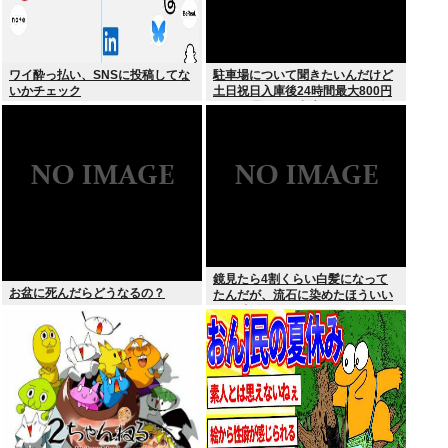
ワイ酔っ払い、SNSに投稿してな
駐車場について聞きたいんだけど
いかチェック
土日祝日入庫後24時間最大800円
って日曜いれて出庫日が平日の場
合料金どうなるの
鏡見たら4割くらい白髪になって
お盆に死んだらどうなるの？
たんだが、流石に染めたほういい
の ？半分おじいちゃんでドン引き
したわ