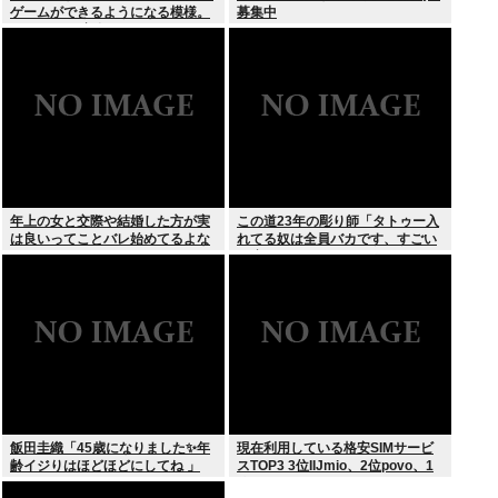
ゲームができるようになる模様。
募集中
Windowsは完全不要に
年上の女と交際や結婚した方が実
この道23年の彫り師「タトゥー入
は良いってことバレ始めてるよな
れてる奴は全員バカです、すごい
民度低い」
飯田圭織「45歳になりました✨年
現在利用している格安SIMサービ
齢イジりはほどほどにしてね 」
スTOP3 3位IIJmio、2位povo、1
位ahamo