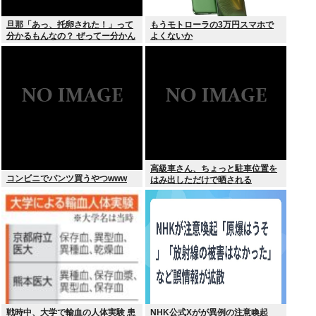
旦那「あっ、托卵された！」って
もうモトローラの3万円スマホで
分かるもんなの？ ぜってー分かん
よくないか
ないだろ。
高級車さん、ちょっと駐車位置を
コンビニでパンツ買うやつwww
はみ出しただけで晒される
wwwWwwWWw
戦時中、大学で輸血の人体実験 患
NHK公式Xがが異例の注意喚起