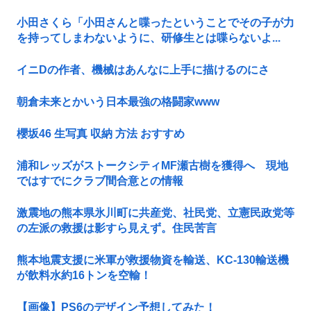
小田さくら「小田さんと喋ったということでその子が力
を持ってしまわないように、研修生とは喋らないよ...
イニDの作者、機械はあんなに上手に描けるのにさ
朝倉未来とかいう日本最強の格闘家www
櫻坂46 生写真 収納 方法 おすすめ
浦和レッズがストークシティMF瀬古樹を獲得へ 現地
ではすでにクラブ間合意との情報
激震地の熊本県氷川町に共産党、社民党、立憲民政党等
の左派の救援は影すら見えず。住民苦言
熊本地震支援に米軍が救援物資を輸送、KC-130輸送機
が飲料水約16トンを空輸！
【画像】PS6のデザイン予想してみた！