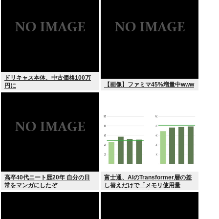
ドリキャス本体、中古価格100万
【画像】ファミマ45%増量中www
円に
高卒40代ニート歴20年 自分の日
富士通、AIのTransformer層の差
常をマンガにしたぞ
し替えだけで「メモリ使用量
1/10」「処理速度475倍」になる
魔改造を発表