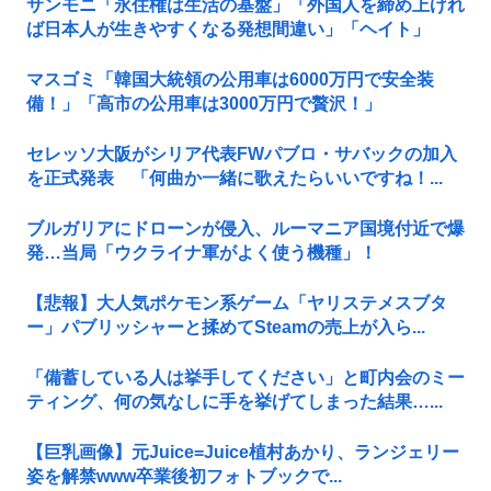
サンモニ「永住権は生活の基盤」「外国人を締め上げれ
ば日本人が生きやすくなる発想間違い」「ヘイト」
マスゴミ「韓国大統領の公用車は6000万円で安全装
備！」「高市の公用車は3000万円で贅沢！」
セレッソ大阪がシリア代表FWパブロ・サバックの加入
を正式発表 「何曲か一緒に歌えたらいいですね！...
ブルガリアにドローンが侵入、ルーマニア国境付近で爆
発…当局「ウクライナ軍がよく使う機種」！
【悲報】大人気ポケモン系ゲーム「ヤリステメスブタ
ー」パブリッシャーと揉めてSteamの売上が入ら...
「備蓄している人は挙手してください」と町内会のミー
ティング、何の気なしに手を挙げてしまった結果…...
【巨乳画像】元Juice=Juice植村あかり、ランジェリー
姿を解禁www卒業後初フォトブックで...