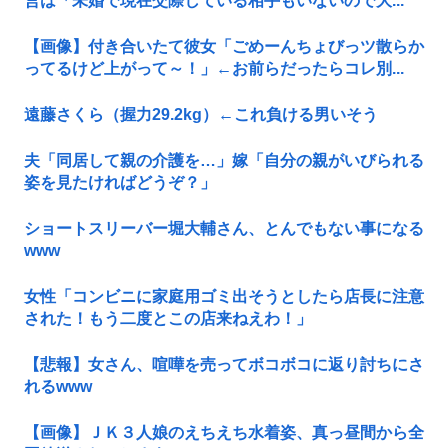
営は「未婚で現在交際している相手もいないので大...
【画像】付き合いたて彼女「ごめーんちょびっツ散らか
ってるけど上がって～！」←お前らだったらコレ別...
遠藤さくら（握力29.2kg）←これ負ける男いそう
夫「同居して親の介護を…」嫁「自分の親がいびられる
姿を見たければどうぞ？」
ショートスリーバー堀大輔さん、とんでもない事になる
www
女性「コンビニに家庭用ゴミ出そうとしたら店長に注意
された！もう二度とこの店来ねえわ！」
【悲報】女さん、喧嘩を売ってボコボコに返り討ちにさ
れるwww
【画像】ＪＫ３人娘のえちえち水着姿、真っ昼間から全