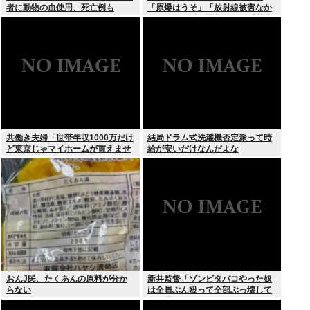
者に動物の血使用、死亡例も
「原爆はうそ」「放射線被害なか
った」SNS拡散情報めぐり「荒唐
無稽」
共働き夫婦「世帯年収1000万だけ
結局ドラム式洗濯機否定派って時
ど東京じゃマイホームが買えませ
給が安いだけなんだよな
ん 」
おんJ民、たくあんの原料が分か
新井監督「ゾンビタバコやった奴
らない
は全員ぶん殴って全部ぶっ壊して
から辞めたい」