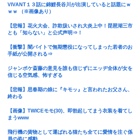
VIVANT１３話に錦鯉長谷川が出演していると話題にｗ
ｗｗ （※画像あり）
【悲報】花火大会、詐欺扱いされ大炎上中！琵琶湖三市
とも「知らない」と公式声明⇒！
【衝撃】闇バイトで無期懲役になってしまった若者のお
手紙が公開される⇒
ジャンポケ斎藤の意見を誰も信じずにエッヂ全体が女を
信じる空気感、怖すぎる
【悲報】思春期の娘に『キモッ』と言われたお父さん、
終わる
【画像】TWICEモモ(30)、即勃起してまう衣装を着てし
まうwww
飛行機の貨物として運ばれる猫たち全てに愛情を注ぐ係
員の姿に感動