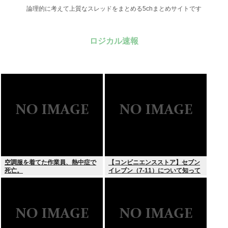
論理的に考えて上質なスレッドをまとめる5chまとめサイトです
ロジカル速報
空調服を着てた作業員、熱中症で
【コンビニエンスストア】セブン
死亡。
イレブン（7-11）について知って
いること