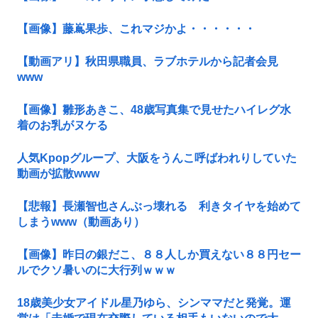
【画像】藤嶌果歩、これマジかよ・・・・・・
【動画アリ】秋田県職員、ラブホテルから記者会見
www
【画像】雛形あきこ、48歳写真集で見せたハイレグ水
着のお乳がヌケる
人気Kpopグループ、大阪をうんこ呼ばわれりしていた
動画が拡散www
【悲報】長瀬智也さんぶっ壊れる 利きタイヤを始めて
しまうwww（動画あり）
【画像】昨日の銀だこ、８８人しか買えない８８円セー
ルでクソ暑いのに大行列ｗｗｗ
18歳美少女アイドル星乃ゆら、シンママだと発覚。運