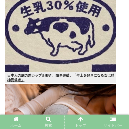
日本人の歳の差カップル叩き、限界突破。「年上を好きになる女は精
神異常者」
ホーム
検索
トップ
サイドバー