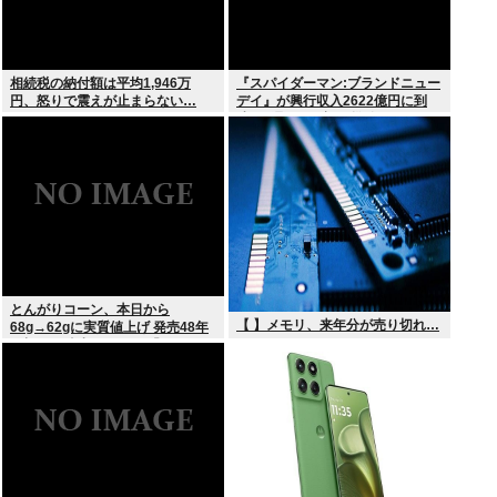
相続税の納付額は平均1,946万
『スパイダーマン:ブランドニュー
円、怒りで震えが止まらない…
デイ』が興行収入2622億円に到
達！2週目も好調に推移へ
とんがりコーン、本日から
【 】メモリ、来年分が売り切れ…
68g→62gに実質値上げ 発売48年
で初の箱縮小 メーカー「CO2も
1067トン削減できます笑」