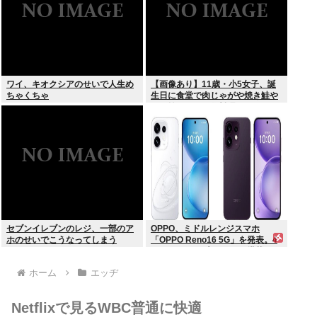
ワイ、キオクシアのせいで人生め
【画像あり】11歳・小5女子、誕
ちゃくちゃ
生日に食堂で肉じゃがや焼き鮭や
玉子焼きなど一品料理をオジサン
みたいに食べる
セブンイレブンのレジ、一部のア
OPPO、ミドルレンジスマホ
ホのせいでこうなってしまう
「OPPO Reno16 5G」を発表。4
つの5000万画素カメラを搭載し、
片手でも操作しやすい小型モデル
ホーム
エッヂ
に
Netflixで見るWBC普通に快適