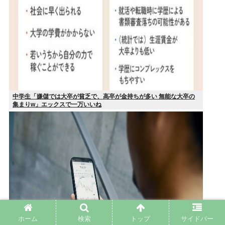
中学生「嫌儲では大卒が貧乏で、高卒が金持ちが多い 無能な大卒の
集まりw」エックスで一万いいね
ホーム
検索
トップ
サイドバー