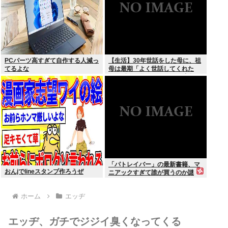
PCパーツ高すぎて自作する人減っ
【生活】30年世話をした母に、祖
てるよな
母は最期「よく世話してくれた
ね。ずっと嫌いだったのが残念だ
よ」と言って死んだ
「パトレイバー」の最新書籍、マ
おんjでlineスタンプ作ろうぜ
ニアックすぎて誰が買うのか謎
ホーム
エッヂ
エッヂ、ガチでジジイ臭くなってくる