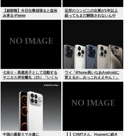
【超朗報】今日仕事頑張ると盆休
近所のコンビニの出禁が1年以上
み来るぞwww
経ってもまだ解除されないんや
が…
七光り・馬鹿息子として活動する
ワイ「iPhone高いなあAndroidに
ヤニカス岸谷蘭丸（25）「いくら
変えるか…おっこれええやん！」
税金を我々が払ってるんだと」
→iPhoneより高い
中国の最新スマホ遂に
【 】CXMTさん、Huaweiに続き