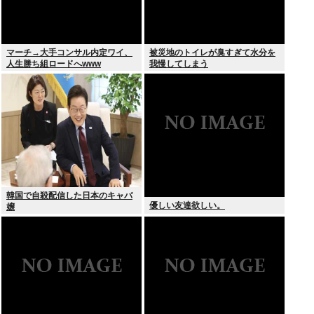
マーチ→大手コンサル内定ワイ、
被災地のトイレが臭すぎて水分を
人生勝ち組ロードへwww
我慢してしまう
韓国で自殺配信した日本のキャバ
優しい友達欲しい。
嬢