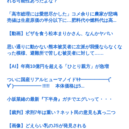
れる可能性あったよな？
「高市総理には愛想尽かした」コメ余りに農家が悲鳴
売値は生産原価の半分以下に…肥料代や燃料代は高...
【動画】ピザを食う松本まりかさん、なんかヤバい
思い通りに動かない熊本被災者に左派が我慢ならなくな
った模様、避難所で苦しむ被災者に対して……
【AI】年商10億円を超える「ひとり親方」が急増
ついに国産リアルヒューマノイドｷﾀ━━━━━━(ﾟ
∀ﾟ)━━━━━━ !!!!! 本体価格は5...
小坂菜緒の最新『下半身』ガチでエグいって・・・
【裁判】求刑7年は重い？ネット民の意見も真っ二つ
【画像】どえらい乳のJSが発見される