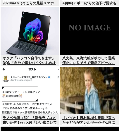
9070mAh（そこらの最新スマホ
Apple(アポー)からの値下げ要求も
の約2倍）のバッテリーを積んで
拒否！！！半導体バボー継続
しまうwww
へ！！！
オタク「パソコン自作できます」
八丈島、東海汽船がポカして営業
DQN「自分で車やバイクいじれま
停止になりそうで緊急アピール。
す」
生活物資が届かなくなるかも。ア
シタバ以外に食うものがねえ
ラノベ作家（52）「新作ラブコメ
【バイオ】農村地域や農場で育っ
書いたぞ！w」X民「いい歳こいて
た子どもがアレルギーやぜん息に
ラブコメ（笑）恥ずかしくない
なりにくい「農場効果」を引き起