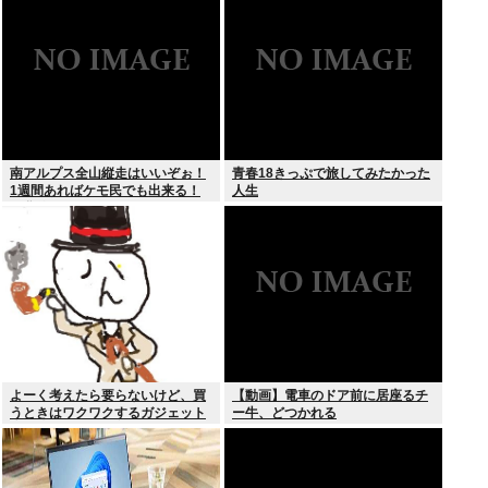
の？」
こす細菌が判明
南アルプス全山縦走はいいぞぉ！
青春18きっぷで旅してみたかった
1週間あればケモ民でも出来る！
人生
お盆休みにやってみなイカ？
よーく考えたら要らないけど、買
【動画】電車のドア前に居座るチ
うときはワクワクするガジェット
ー牛、どつかれる
おしえろ