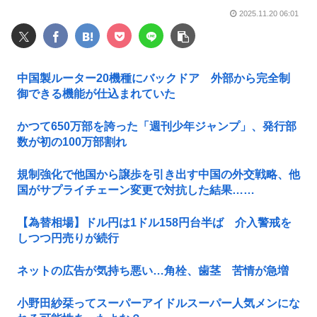
2025.11.20 06:01
中国製ルーター20機種にバックドア 外部から完全制
御できる機能が仕込まれていた
かつて650万部を誇った「週刊少年ジャンプ」、発行部
数が初の100万部割れ
規制強化で他国から譲歩を引き出す中国の外交戦略、他
国がサプライチェーン変更で対抗した結果……
【為替相場】ドル円は1ドル158円台半ば 介入警戒を
しつつ円売りが続行
ネットの広告が気持ち悪い…角栓、歯茎 苦情が急増
小野田紗栞ってスーパーアイドルスーパー人気メンにな