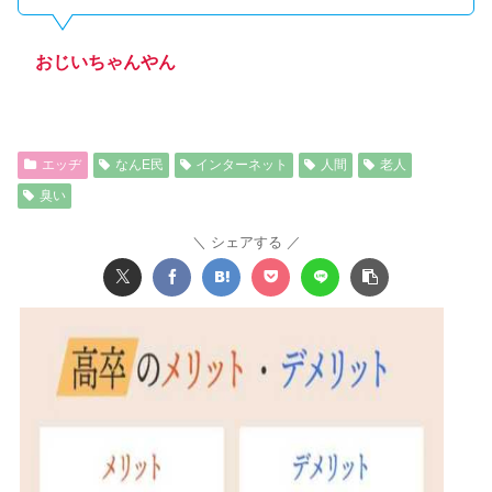
おじいちゃんやん
エッヂ
なんE民
インターネット
人間
老人
臭い
シェアする