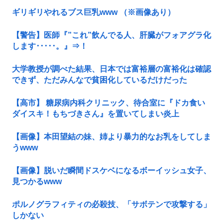
ギリギリやれるブス巨乳www （※画像あり）
【警告】医師『”これ”飲んでる人、肝臓がフォアグラ化
します･････。』⇒！
大学教授が調べた結果、日本では富裕層の富裕化は確認
できず、ただみんなで貧困化しているだけだった
【高市】 糖尿病内科クリニック、待合室に『ドカ食い
ダイスキ！もちづきさん』を置いてしまい炎上
【画像】本田望結の妹、姉より暴力的なお乳をしてしま
うwww
【画像】脱いだ瞬間ドスケベになるボーイッシュ女子、
見つかるwww
ポルノグラフィティの必殺技、「サボテンで攻撃する」
しかない