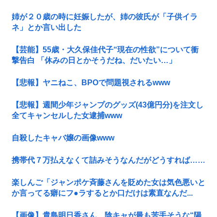
姉が２０歳の時に妊娠したが、姉の彼氏が「子供イラ
ネ」とか言い出した
【芸能】55歳・大久保佳代子“現在の性欲”について衝
撃告白 「休みの日とかそうだね、だいたい…」
【悲報】ヤニねこ、BPOで問題視されるwww
【悲報】週間少年ジャンプのグッズ(43億円分)を注文し
全てキャンセルした女逮捕www
自殺したキャバ嬢の画像www
携帯代７万払えなくて詰みそうなんだがどうすれば……
楽しんご「ジャンポケ斉藤さんを貶めた女は気色悪いと
か言ってる癖にフ●ラするとか口だけは素直なんだ...
【画像】貴島明日香さん、陰キャが最も苦手そうな“陽