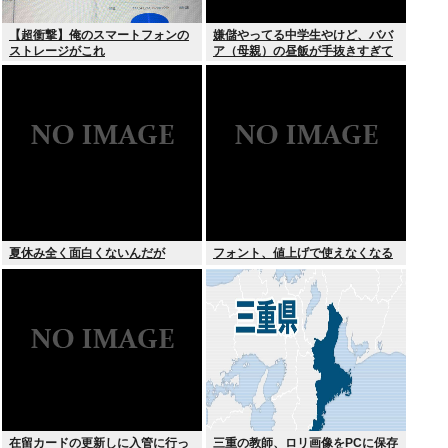
【超衝撃】俺のスマートフォンの
嫌儲やってる中学生やけど、ババ
ストレージがこれ
ア（母親）の昼飯が手抜きすぎて
キレそう
夏休み全く面白くないんだが
フォント、値上げで使えなくなる
在留カードの更新しに入管に行っ
三重の教師、ロリ画像をPCに保存