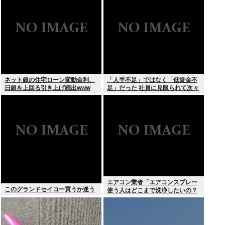
されてしまう。
ネット銀の住宅ローン変動金利、
「人手不足」ではなく「低賃金不
日銀を上回る引き上げ続出www
足」だった 社員に見限られて次々
と倒産する企業が過去最多 給与ア
ップが大嘘の現実
エアコン業者「エアコンスプレー
このグランドセイコー買うか迷う
使う人はどこまで洗浄したいの？
室内に風を送り込んでるファンは
汚いままですよ」331.5万バズ