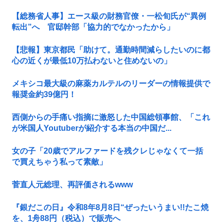
【総務省人事】エース級の財務官僚・一松旬氏が“異例
転出”へ 官邸幹部「協力的でなかったから」
【悲報】東京都民「助けて。通勤時間減らしたいのに都
心の近くが最低10万払わないと住めないの」
メキシコ最大級の麻薬カルテルのリーダーの情報提供で
報奨金約39億円！
西側からの手痛い指摘に激怒した中国総領事館、「これ
が米国人Youtuberが紹介する本当の中国だ...
女の子「20歳でアルファードを残クレじゃなくて一括
で買えちゃう私って素敵」
菅直人元総理、再評価されるwww
『銀だこの日』令和8年8月8日“ぜったいうまい!!たこ焼
を、1舟88円（税込）で販売へ