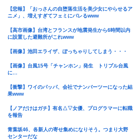
【悲報】「おっさんの自堕落生活を美少女にやらせるア
ニメ」、増えすぎてフェミにバレるwww
【高市画像】台湾とフランスが地震発生から6時間以内
に設置した避難所がこれwww
【画像】池田エライザ、ぽっちゃりしてしまう・・・
【画像】台風15号「チャンホン」発生 トリプル台風
に…
【衝撃】ワイのパッパ、会社でナンバーツーになった結
果www
【ノアだけはガチ】有名△▽女優、プログラマーに転職
を報告
青葉坂46、各新人の寄せ集めになりそう。つまり大野
センターだな