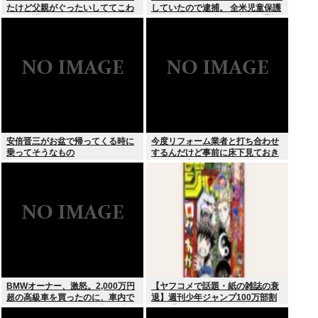
たけど父親がぐったいしててこわ
していたので逮捕。 全米児童保護
い要介護3
センターから日本の警察庁に通報
が来る。
安倍晋三がお盆で帰ってくる時に
今度リフォーム業者と打ち合わせ
乗ってそうなもの
するんだけど事前に床下見ておき
たいって言われたんだけどそうい
うものなの？
BMWオーナー、激怒。2,000万円
【ヤフコメで話題・紙の雑誌の衰
超の高級車を買ったのに、車内で
退】週刊少年ジャンプ100万部割
スパイダーマンCMの視聴を強制
れは「終わり」の始まりか