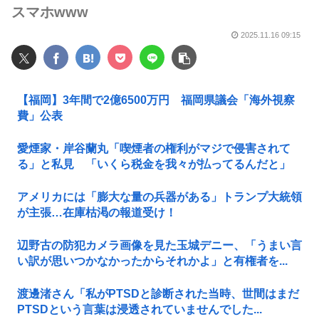
スマホwww
2025.11.16 09:15
【福岡】3年間で2億6500万円 福岡県議会「海外視察
費」公表
愛煙家・岸谷蘭丸「喫煙者の権利がマジで侵害されて
る」と私見 「いくら税金を我々が払ってるんだと」
アメリカには「膨大な量の兵器がある」トランプ大統領
が主張…在庫枯渇の報道受け！
辺野古の防犯カメラ画像を見た玉城デニー、「うまい言
い訳が思いつかなかったからそれかよ」と有権者を...
渡邊渚さん「私がPTSDと診断された当時、世間はまだ
PTSDという言葉は浸透されていませんでした...