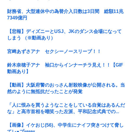
財務省、大型連休中の為替介入日数は3日間 総額11兆
7349億円
【悲報】ディズニーとUSJ、JKのダンス会場になって
しまう （※動画あり）
宮﨑あずさアナ セクシーノースリーブ！！
鈴木奈穂子アナ 袖口からインナーチラ見え！！【GIF
動画あり】
【動画】大阪府警のおっさん射殺映像が公開される。当
然のように無抵抗だったことが発覚
「人に恨みを買うようなことをしている自覚はあるんだ
な」と高市首相を嘲笑った左派、平和記念式典での...
【画像】イケおじ(56)、中学生にナイフ突きつけて脅し
てレ●プwww