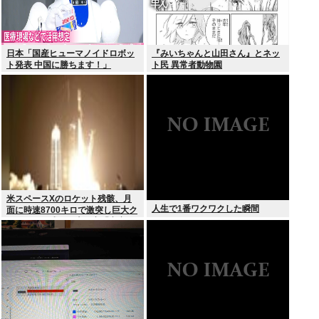
日本「国産ヒューマノイドロボッ
『みいちゃんと山田さん』とネッ
ト発表 中国に勝ちます！」
ト民 異常者動物園
youtubeで1万いいね
米スペースXのロケット残骸、月
人生で1番ワクワクした瞬間
面に時速8700キロで激突し巨大ク
レーター形成か…専門家「宇宙ご
み処分に無頓着」