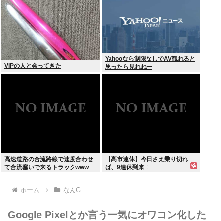
Yahooなら制限なしでAV観れると
VIPの人と会ってきた
思ったら見れねー
高速道路の合流路線で速度合わせ
【高市連休】今日さえ乗り切れ
て合流塞いで来るトラックwww
ば、9連休到来！
ホーム
なんG
Google Pixelとか言う一気にオワコン化した