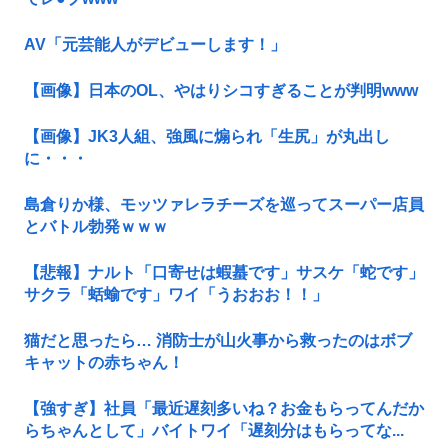
AV「元芸能人がデビューします！」
【画像】日本のOL、やはりシコすぎることが判明www
【画像】JK3人組、強風に煽られ「生尻」が丸出し
に・・・
島倉りか様、モッツァレラチーズを巡ってスーパー店員
とバトル勃発ｗｗｗ
【悲報】ナルト「口寄せは蝦蟇です」サスケ「蛇です」
サクラ「蛞蝓です」ワイ「うおおお！！」
猫だと思ったら… 消防士が山火事から救ったのはボブ
キャットの赤ちゃん！
【強すぎ】社員「最近遅刻多いね？お金もらってんだか
らちゃんとして」バイトワイ「遅刻分はもらってな...