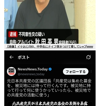
【画像】イケおじ(56)、中学生にナイフ突きつけて脅してレ●プwww