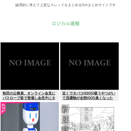
論理的に考えて上質なスレッドをまとめる5chまとめサイトです
ロジカル速報
秋田の公務員、オンライン会見に
近くでタバコ(iQOS)吸うやつがい
バスローブ姿で登場し会見中にタ
て洗濯物が全部iQOS臭くなった
バコを吸う←あのさあ！