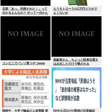
旦那「あっ、托卵された！」って
もうモトローラの3万円スマホで
分かるもんなの？ ぜってー分かん
よくないか
ないだろ。
高級車さん、ちょっと駐車位置を
コンビニでパンツ買うやつwww
はみ出しただけで晒される
wwwWwwWWw
戦時中、大学で輸血の人体実験 患
NHK公式Xがが異例の注意喚起