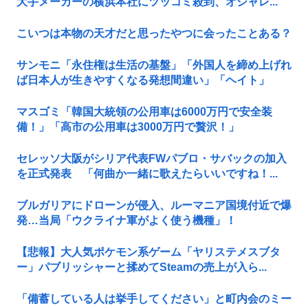
大手メーカーの横浜本社にツッコミ殺到、オシャレ...
こいつは本物の天才だと思ったやつに会ったことある？
サンモニ「永住権は生活の基盤」「外国人を締め上げれ
ば日本人が生きやすくなる発想間違い」「ヘイト」
マスゴミ「韓国大統領の公用車は6000万円で安全装
備！」「高市の公用車は3000万円で贅沢！」
セレッソ大阪がシリア代表FWパブロ・サバックの加入
を正式発表 「何曲か一緒に歌えたらいいですね！...
ブルガリアにドローンが侵入、ルーマニア国境付近で爆
発…当局「ウクライナ軍がよく使う機種」！
【悲報】大人気ポケモン系ゲーム「ヤリステメスブタ
ー」パブリッシャーと揉めてSteamの売上が入ら...
「備蓄している人は挙手してください」と町内会のミー