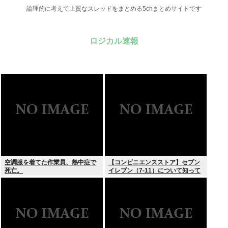
論理的に考えて上質なスレッドをまとめる5chまとめサイトです
ロジカル速報
空調服を着てた作業員、熱中症で
【コンビニエンスストア】セブン
死亡。
イレブン（7-11）について知って
いること