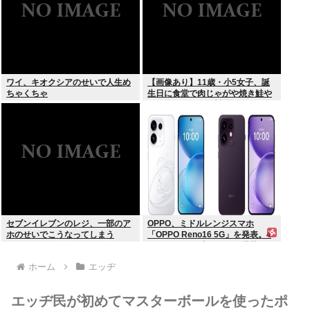
ワイ、キオクシアのせいで人生め
【画像あり】11歳・小5女子、誕
ちゃくちゃ
生日に食堂で肉じゃがや焼き鮭や
玉子焼きなど一品料理をオジサン
みたいに食べる
セブンイレブンのレジ、一部のア
OPPO、ミドルレンジスマホ
ホのせいでこうなってしまう
「OPPO Reno16 5G」を発表。4
つの5000万画素カメラを搭載し、
片手でも操作しやすい小型モデル
ホーム
エッヂ
に
エッヂ民が初めてマスターボールを使ったポ