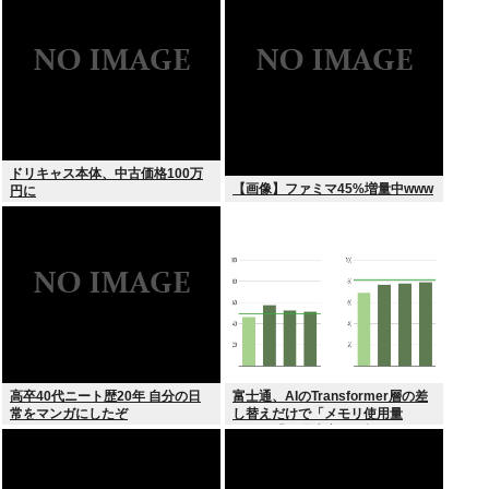
ドリキャス本体、中古価格100万
【画像】ファミマ45%増量中www
円に
高卒40代ニート歴20年 自分の日
富士通、AIのTransformer層の差
常をマンガにしたぞ
し替えだけで「メモリ使用量
1/10」「処理速度475倍」になる
魔改造を発表