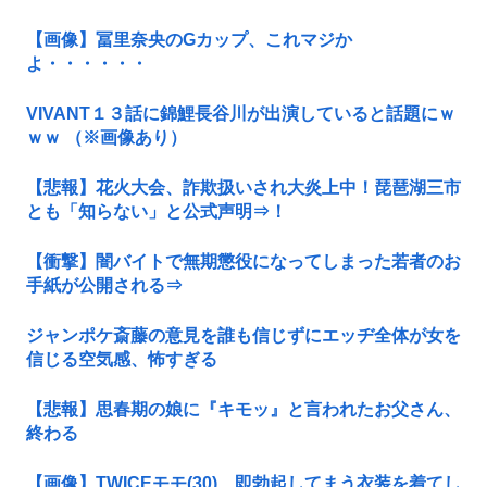
【画像】冨里奈央のGカップ、これマジか
よ・・・・・・
VIVANT１３話に錦鯉長谷川が出演していると話題にｗ
ｗｗ （※画像あり）
【悲報】花火大会、詐欺扱いされ大炎上中！琵琶湖三市
とも「知らない」と公式声明⇒！
【衝撃】闇バイトで無期懲役になってしまった若者のお
手紙が公開される⇒
ジャンポケ斎藤の意見を誰も信じずにエッヂ全体が女を
信じる空気感、怖すぎる
【悲報】思春期の娘に『キモッ』と言われたお父さん、
終わる
【画像】TWICEモモ(30)、即勃起してまう衣装を着てし