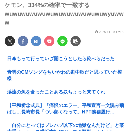
ケモン、334%の確率で一致する
wuwuwuwuwuwuwuwuwuwuwuwuwyuww
w
2025.11.10 17:16
日傘もって行っていざ開こうとしたら靴べらだった
青雲のCMソングをちいかわの劇中歌だと思っていた模
様
渓流の魚を食ったことある奴ちょっと来てくれ
【平和祈念式典】「痛恨のエラー」平和宣言一文読み飛
ばし…長崎市長「つい熱くなって」NPT義務履行...
「自分にとってはプレハブ以下の地獄なんだけど」と某