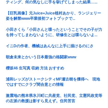
ティング、何の気なしに手を挙げてしまった結果…...
【巨乳画像】元Juice=Juice植村あかり、ランジェリー
姿を解禁www卒業後初フォトブックで...
小田さくら「小田さんと喋ったということでその子が力
を持ってしまわないように、研修生とは喋らないよ...
イニDの作者、機械はあんなに上手に描けるのにさ
朝倉未来とかいう日本最強の格闘家www
櫻坂46 生写真 収納 方法 おすすめ
浦和レッズがストークシティMF瀬古樹を獲得へ 現地
ではすでにクラブ間合意との情報
激震地の熊本県氷川町に共産党、社民党、立憲民政党等
の左派の救援は影すら見えず。住民苦言