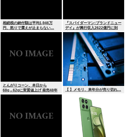
相続税の納付額は平均1,946万
『スパイダーマン:ブランドニュー
円、怒りで震えが止まらない…
デイ』が興行収入2622億円に到
達！2週目も好調に推移へ
とんがりコーン、本日から
【 】メモリ、来年分が売り切れ…
68g→62gに実質値上げ 発売48年
で初の箱縮小 メーカー「CO2も
1067トン削減できます笑」