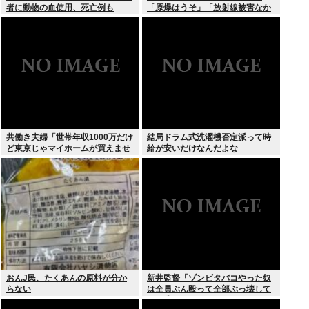
者に動物の血使用、死亡例も
「原爆はうそ」「放射線被害なか
った」SNS拡散情報めぐり「荒唐
無稽」
共働き夫婦「世帯年収1000万だけ
結局ドラム式洗濯機否定派って時
ど東京じゃマイホームが買えませ
給が安いだけなんだよな
ん 」
おんJ民、たくあんの原料が分か
新井監督「ゾンビタバコやった奴
らない
は全員ぶん殴って全部ぶっ壊して
から辞めたい」