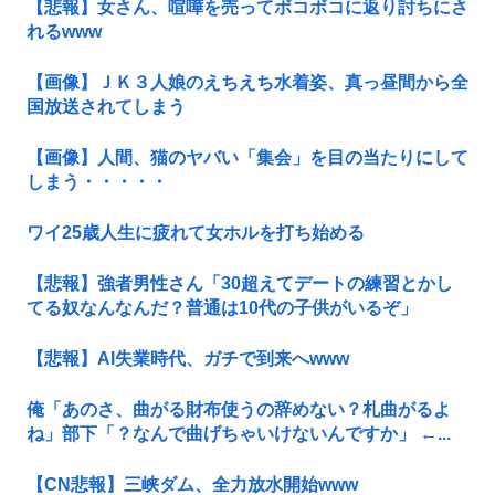
【悲報】女さん、喧嘩を売ってボコボコに返り討ちにさ
れるwww
【画像】ＪＫ３人娘のえちえち水着姿、真っ昼間から全
国放送されてしまう
【画像】人間、猫のヤバい「集会」を目の当たりにして
しまう・・・・・
ワイ25歳人生に疲れて女ホルを打ち始める
【悲報】強者男性さん「30超えてデートの練習とかし
てる奴なんなんだ？普通は10代の子供がいるぞ」
【悲報】AI失業時代、ガチで到来へwww
俺「あのさ、曲がる財布使うの辞めない？札曲がるよ
ね」部下「？なんで曲げちゃいけないんですか」 ←...
【CN悲報】三峡ダム、全力放水開始www