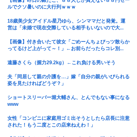
【画像】昨日の銀だこ、８８人しか買えない８８円セー
ルでクソ暑いのに大行列ｗｗｗ
18歳美少女アイドル星乃ゆら、シンママだと発覚。運
営は「未婚で現在交際している相手もいないので大...
【画像】付き合いたて彼女「ごめーんちょびっツ散らか
ってるけど上がって～！」←お前らだったらコレ別...
遠藤さくら（握力29.2kg）←これ負ける男いそう
夫「同居して親の介護を…」嫁「自分の親がいびられる
姿を見たければどうぞ？」
ショートスリーバー堀大輔さん、とんでもない事になる
www
女性「コンビニに家庭用ゴミ出そうとしたら店長に注意
された！もう二度とこの店来ねえわ！」