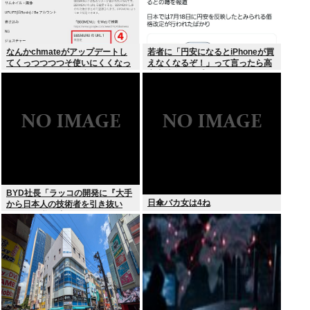
なんかchmateがアップデートし
若者に「円安になるとiPhoneが買
てくっつつつつそ使いにくくなっ
えなくなるぞ！」って言ったら高
たんだけど？作者馬鹿なの？死ぬ
市支持する奴減りそうだよな
の？
BYD社長「ラッコの開発に『大手
日傘バカ女は4ね
から日本人の技術者を引き抜い
た』って噂は嘘。開発チームに日
本人は0人です」