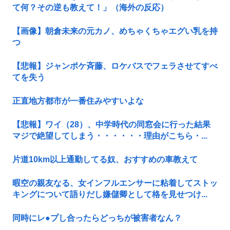
て何？その逆も教えて！」（海外の反応）
【画像】朝倉未来の元カノ、めちゃくちゃエグい乳を持
つ
【悲報】ジャンポケ斉藤、ロケバスでフェラさせてすべ
てを失う
正直地方都市が一番住みやすいよな
【悲報】ワイ（28）、中学時代の同窓会に行った結果
マジで絶望してしまう・・・・・・理由がこちら・...
片道10km以上通勤してる奴、おすすめの車教えて
暇空の親友なる、女インフルエンサーに粘着してストッ
キングについて語りだし嫌儲卿として格を見せつけ...
同時にレ●プし合ったらどっちが被害者なん？