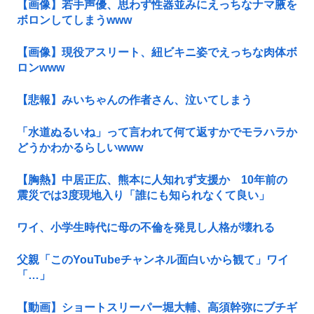
【画像】若手声優、思わず性器並みにえっちなナマ腋を
ボロンしてしまうwww
【画像】現役アスリート、紐ビキニ姿でえっちな肉体ボ
ロンwww
【悲報】みいちゃんの作者さん、泣いてしまう
「水道ぬるいね」って言われて何て返すかでモラハラか
どうかわかるらしいwww
【胸熱】中居正広、熊本に人知れず支援か 10年前の
震災では3度現地入り「誰にも知られなくて良い」
ワイ、小学生時代に母の不倫を発見し人格が壊れる
父親「このYouTubeチャンネル面白いから観て」ワイ
「…」
【動画】ショートスリーパー堀大輔、高須幹弥にブチギ