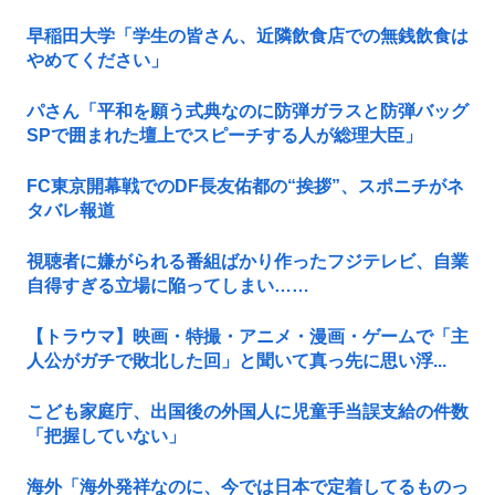
早稲田大学「学生の皆さん、近隣飲食店での無銭飲食は
やめてください」
パさん「平和を願う式典なのに防弾ガラスと防弾バッグ
SPで囲まれた壇上でスピーチする人が総理大臣」
FC東京開幕戦でのDF長友佑都の“挨拶”、スポニチがネ
タバレ報道
視聴者に嫌がられる番組ばかり作ったフジテレビ、自業
自得すぎる立場に陥ってしまい……
【トラウマ】映画・特撮・アニメ・漫画・ゲームで「主
人公がガチで敗北した回」と聞いて真っ先に思い浮...
こども家庭庁、出国後の外国人に児童手当誤支給の件数
「把握していない」
海外「海外発祥なのに、今では日本で定着してるものっ