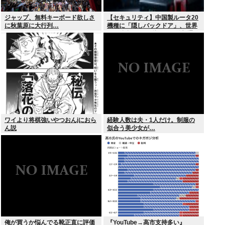
ジャップ、無料キーボード欲しさ
【セキュリティ】中国製ルータ20
に秋葉原に大行列…
機種に「隠しバックドア」、世界
10万台超か…35秒ごとに外部通信
判明
ワイより将棋強いやつおんjにおら
経験人数は夫・1人だけ。制服の
ん説
似合う美少女が…
俺が買うか悩んでる靴正直に評価
『YouTube→高市支持多い』