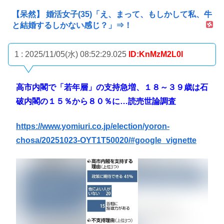
【呆然】 婚活女子(35)「え、まって、もしかして私、牛
と結婚するしかない感じ？」⇒！
1 : 2025/11/05(水) 08:52:29.025
ID:KnMzM2L0l
高市内閣で「若年層」の支持急増、１８～３９歳は石
破内閣の１５％から８０％に…読売世論調査
https://www.yomiuri.co.jp/election/yoron-
chosa/20251023-OYT1T50020/#google_vignette