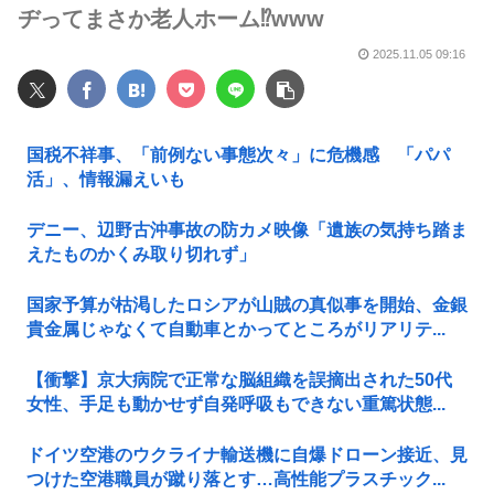
ヂってまさか老人ホーム⁉️www
2025.11.05 09:16
国税不祥事、「前例ない事態次々」に危機感 「パパ
活」、情報漏えいも
デニー、辺野古沖事故の防カメ映像「遺族の気持ち踏ま
えたものかくみ取り切れず」
国家予算が枯渇したロシアが山賊の真似事を開始、金銀
貴金属じゃなくて自動車とかってところがリアリテ...
【衝撃】京大病院で正常な脳組織を誤摘出された50代
女性、手足も動かせず自発呼吸もできない重篤状態...
ドイツ空港のウクライナ輸送機に自爆ドローン接近、見
つけた空港職員が蹴り落とす…高性能プラスチック...