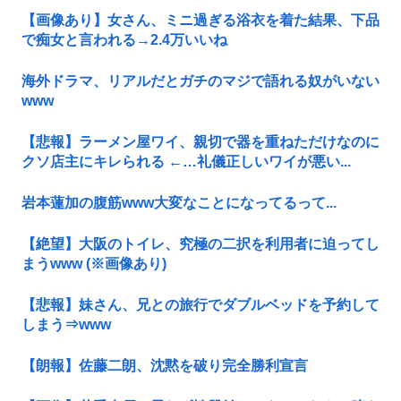
【画像あり】女さん、ミニ過ぎる浴衣を着た結果、下品
で痴女と言われる→2.4万いいね
海外ドラマ、リアルだとガチのマジで語れる奴がいない
www
【悲報】ラーメン屋ワイ、親切で器を重ねただけなのに
クソ店主にキレられる ←…礼儀正しいワイが悪い...
岩本蓮加の腹筋www大変なことになってるって...
【絶望】大阪のトイレ、究極の二択を利用者に迫ってし
まうwww (※画像あり)
【悲報】妹さん、兄との旅行でダブルベッドを予約して
しまう⇒www
【朗報】佐藤二朗、沈黙を破り完全勝利宣言