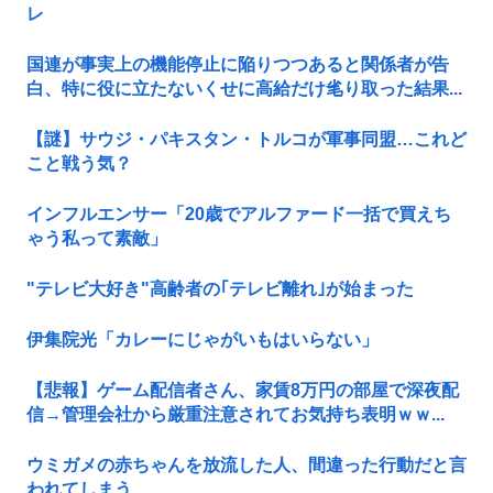
レ
国連が事実上の機能停止に陥りつつあると関係者が告
白、特に役に立たないくせに高給だけ毟り取った結果...
【謎】サウジ・パキスタン・トルコが軍事同盟…これど
こと戦う気？
インフルエンサー「20歳でアルファード一括で買えち
ゃう私って素敵」
"テレビ大好き"高齢者の｢テレビ離れ｣が始まった
伊集院光「カレーにじゃがいもはいらない」
【悲報】ゲーム配信者さん、家賃8万円の部屋で深夜配
信→管理会社から厳重注意されてお気持ち表明ｗｗ...
ウミガメの赤ちゃんを放流した人、間違った行動だと言
われてしまう