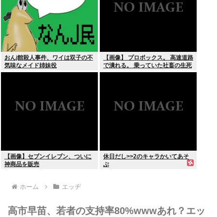
おんj館殺人事件、ワイは双子の不
【画像】 プロボックス。 高速道路
気味なメイド姉妹役
で潰れる。 乗っていた社畜の生死
不明
【画像】セブンイレブン、ついに
休日だし>>2のキャラかいてあそ
神商品を販売
ぶ
ホーム
エッヂ
高市早苗、若者の支持率80%wwwあれ？エッ