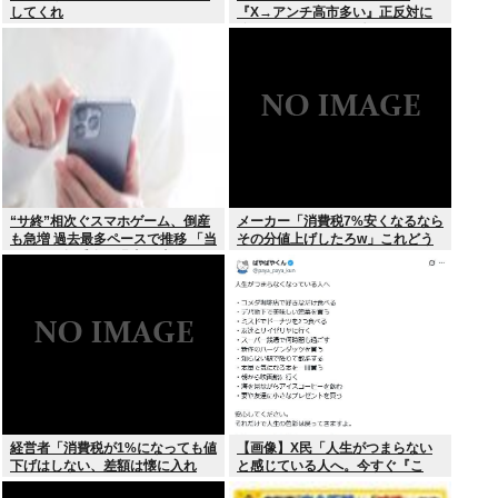
してくれ
『X→アンチ高市多い』正反対に
分かれてしまう。一体なぜ？？？
“サ終”相次ぐスマホゲーム、倒産
メーカー「消費税7%安くなるなら
も急増 過去最多ペースで推移 「当
その分値上げしたろw」これどう
たれば一攫千金」過去の時代に
すんの？
経営者「消費税が1%になっても値
【画像】X民「人生がつまらない
下げはしない、差額は懐に入れ
と感じている人へ。今すぐ『こ
る」
れ』をやってください。」6.9万い