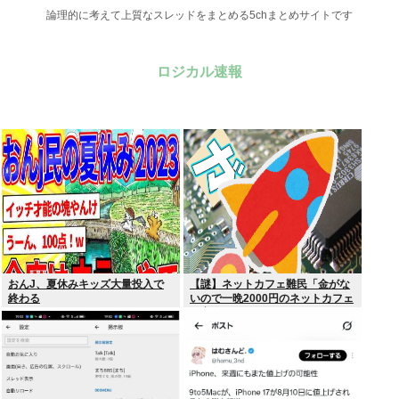
論理的に考えて上質なスレッドをまとめる5chまとめサイトです
ロジカル速報
おんJ、夏休みキッズ大量投入で
【謎】ネットカフェ難民「金がな
終わる
いので一晩2000円のネットカフェ
に寝泊まりしてます…」←これ