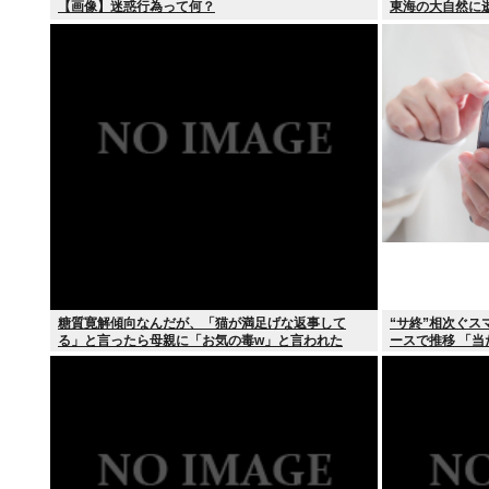
【画像】迷惑行為って何？
東海の大自然に
糖質寛解傾向なんだが、「猫が満足げな返事して
“サ終”相次ぐス
る」と言ったら母親に「お気の毒w」と言われた
ースで推移 「