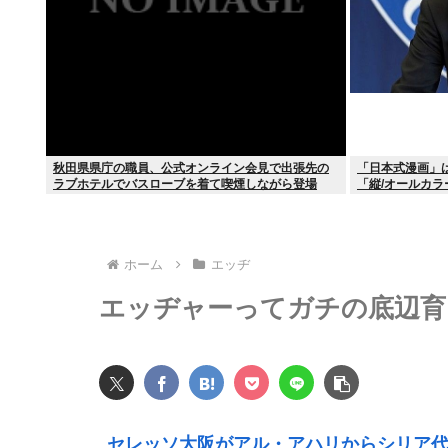
秋田県県庁の職員、公式オンライン会見で出張先の
「日本式漫画」
ラブホテルでバスローブを着て喫煙しながら登場
「縦/オールカラ
www
ホーム
エッヂ
エッヂャーってガチの底辺育
セレッソ大阪がアル・アハリからシリア代表