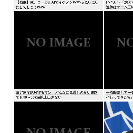
【画像】俺、ローカルAIでイケメンをすっぽんぽん
(ヽ^ん^) 「2
にしてしまうwww
連休はゲーム三
（ヽ´ん`）「そ
法定速度絶対守るマン、どんなに見通しの良い道路
一流顔隠しアーティ
でも40～60km以上出さない
イ行ってきたw
くなる