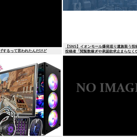
【SNS】イオンモール爆発巡り遺族装う投
上げするって言われたんだけど
投稿者「閲覧数稼ぎや承認欲求止まらなく