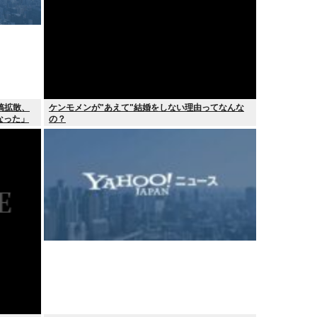
稿拡散、
ケンモメンが"あえて"結婚をしない理由ってなんな
なった」
の？