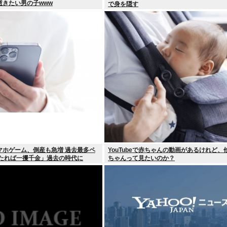
逝きたい男の子www
で身を隠す
マホゲーム、倒産も急増 過去最多ペ
YouTubeで赤ちゃんの動画があるけれど、
当たれば一攫千金」過去の時代に
ちゃんって見たいのか？