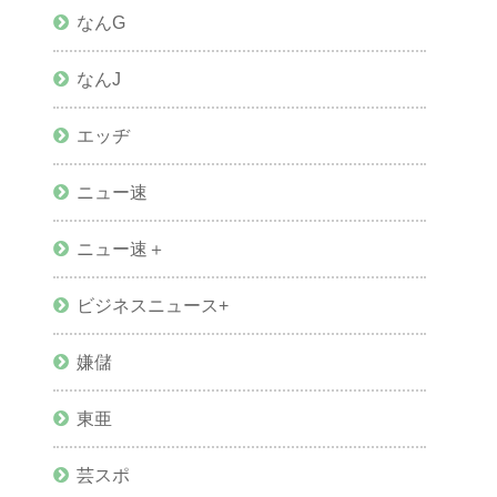
なんG
なんJ
エッヂ
ニュー速
ニュー速＋
ビジネスニュース+
嫌儲
東亜
芸スポ