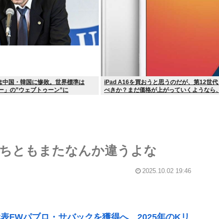
は中国・韓国に惨敗。世界標準は
iPad A16を買おうと思うのだが、第12世
ー」の”ウェブトゥーン”に
べきか？まだ価格が上がっていくようなら
っときたいが…
ちともまたなんか違うよな
2025.10.02 19:46
FWパブロ・サバックを獲得へ 2025年のKリ