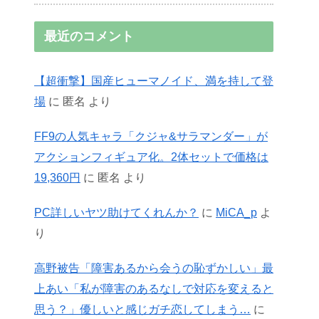
最近のコメント
【超衝撃】国産ヒューマノイド、満を持して登
場
に
匿名
より
FF9の人気キャラ「クジャ&サラマンダー」が
アクションフィギュア化。2体セットで価格は
19,360円
に
匿名
より
PC詳しいヤツ助けてくれんか？
に
MiCA_p
よ
り
高野被告「障害あるから会うの恥ずかしい」最
上あい「私が障害のあるなしで対応を変えると
思う？」優しいと感じガチ恋してしまう…
に