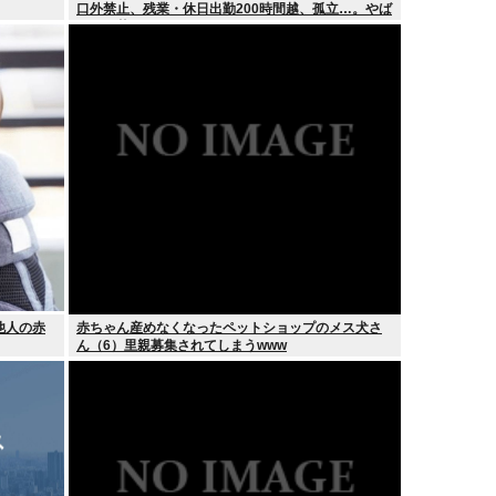
口外禁止、残業・休日出勤200時間越、孤立…。やば
すぎて草はえる
他人の赤
赤ちゃん産めなくなったペットショップのメス犬さ
ん（6）里親募集されてしまうwww