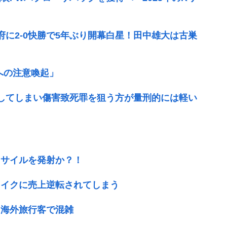
府に2-0快勝で5年ぶり開幕白星！田中雄大は古巣
への注意喚起」
してしまい傷害致死罪を狙う方が量刑的には軽い
ミサイルを発射か？！
レイクに売上逆転されてしまう
、海外旅行客で混雑