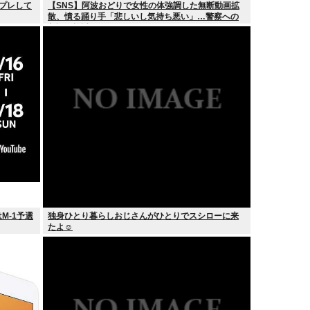
スプレして
【SNS】阿波おどりで女性の体強調した無断動画拡
散、憤る踊り手「悲しいし気持ち悪い」…警察への
相談も検討
M-1予選
独身ひとり暮らしおじさんがひとりでスシローに来
たよ☺