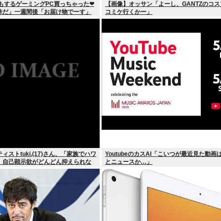
0万もするゲーミングPC買っちゃった❤
【画像】オッサン「よーし、GANTZのコ
昧だ」一週間後「お届け物でーす」
コミケ行くかー」
う…」
ストtuki.(17)さん、「家族でハワ
YoutubeのカスAI「こいつが最近見た動画は
」 自己顕示欲がどんどん抑えられな
とニュースか…」