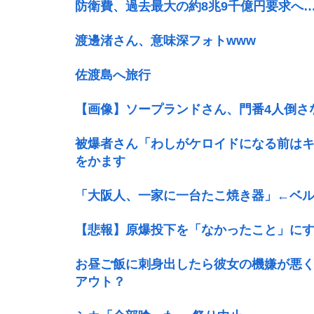
防衛費、過去最大の約8兆9千億円要求へ
渡邊渚さん、意味深フォトwww
佐渡島へ旅行
【画像】ソープランドさん、門番4人倒さ
被爆者さん「わしがケロイドになる前は
をかます
「大阪人、一家に一台たこ焼き器」←ベ
【悲報】原爆投下を「なかったこと」にす
お昼ご飯に刺身出したら彼女の機嫌が悪
アウト？