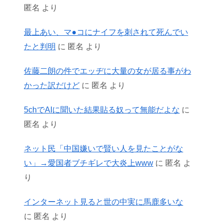
匿名
より
最上あい、マ●コにナイフを刺されて死んでい
たと判明
に
匿名
より
佐藤二朗の件でエッヂに大量の女が居る事がわ
かった訳だけど
に
匿名
より
5chでAIに聞いた結果貼る奴って無能だよな
に
匿名
より
ネット民「中国嫌いで賢い人を見たことがな
い」→愛国者ブチギレで大炎上www
に
匿名
よ
り
インターネット見ると世の中実に馬鹿多いな
に
匿名
より