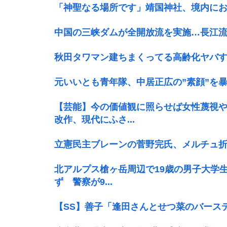
「神聖なる場所です」靖国神社、境内に
中国の三峡ダムが全開放流を実施…長江
秋田タワマン建ちまくってる高齢化ヤバすぎ
元いいとも青年隊、中居正広の”素顔”を
【芸能】今の価値観に照らせば女性蔑視
改作、現代にふさ...
立憲民主ブレーンの菅野完氏、メルチュ
北アルプス槍ヶ岳周辺で19歳の男子大学
ず 警察が9...
【SS】善子「逢田さんとせつ菜のバースデ