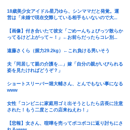
18歳美少女アイドル星乃ゆら、シンママだと発覚。運
営は「未婚で現在交際している相手もいないので大...
【画像】付き合いたて彼女「ごめーんちょびっツ散らか
ってるけど上がって～！」←お前らだったらコレ別...
遠藤さくら（握力29.2kg）←これ負ける男いそう
夫「同居して親の介護を…」嫁「自分の親がいびられる
姿を見たければどうぞ？」
ショートスリーバー堀大輔さん、とんでもない事になる
www
女性「コンビニに家庭用ゴミ出そうとしたら店長に注意
された！もう二度とこの店来ねえわ！」
【悲報】女さん、喧嘩を売ってボコボコに返り討ちにさ
れるwww