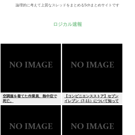
論理的に考えて上質なスレッドをまとめる5chまとめサイトです
ロジカル速報
空調服を着てた作業員、熱中症で
【コンビニエンスストア】セブン
死亡。
イレブン（7-11）について知って
いること