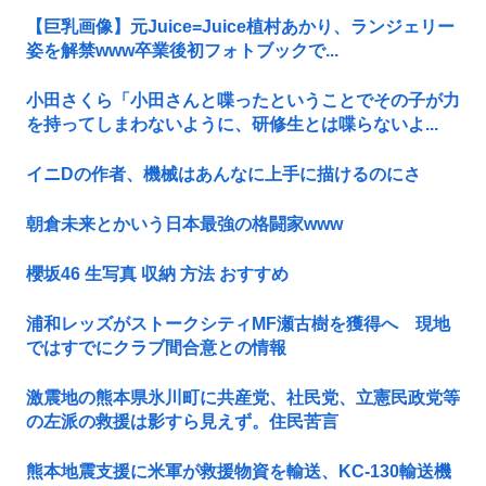
【巨乳画像】元Juice=Juice植村あかり、ランジェリー
姿を解禁www卒業後初フォトブックで...
小田さくら「小田さんと喋ったということでその子が力
を持ってしまわないように、研修生とは喋らないよ...
イニDの作者、機械はあんなに上手に描けるのにさ
朝倉未来とかいう日本最強の格闘家www
櫻坂46 生写真 収納 方法 おすすめ
浦和レッズがストークシティMF瀬古樹を獲得へ 現地
ではすでにクラブ間合意との情報
激震地の熊本県氷川町に共産党、社民党、立憲民政党等
の左派の救援は影すら見えず。住民苦言
熊本地震支援に米軍が救援物資を輸送、KC-130輸送機