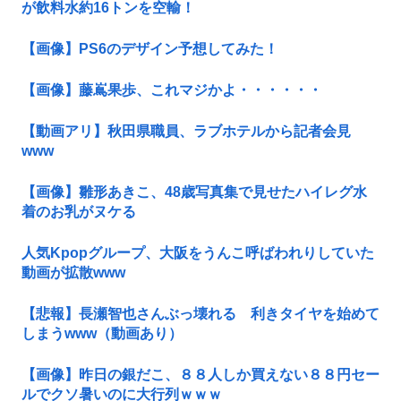
が飲料水約16トンを空輸！
【画像】PS6のデザイン予想してみた！
【画像】藤嶌果歩、これマジかよ・・・・・・
【動画アリ】秋田県職員、ラブホテルから記者会見
www
【画像】雛形あきこ、48歳写真集で見せたハイレグ水
着のお乳がヌケる
人気Kpopグループ、大阪をうんこ呼ばわれりしていた
動画が拡散www
【悲報】長瀬智也さんぶっ壊れる 利きタイヤを始めて
しまうwww（動画あり）
【画像】昨日の銀だこ、８８人しか買えない８８円セー
ルでクソ暑いのに大行列ｗｗｗ