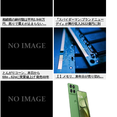
相続税の納付額は平均1,946万
『スパイダーマン:ブランドニュー
円、怒りで震えが止まらない…
デイ』が興行収入2622億円に到
達！2週目も好調に推移へ
とんがりコーン、本日から
【 】メモリ、来年分が売り切れ…
68g→62gに実質値上げ 発売48年
で初の箱縮小 メーカー「CO2も
1067トン削減できます笑」