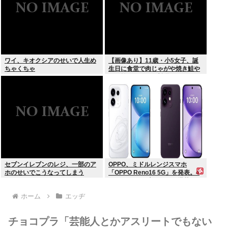
ワイ、キオクシアのせいで人生め
【画像あり】11歳・小5女子、誕
ちゃくちゃ
生日に食堂で肉じゃがや焼き鮭や
玉子焼きなど一品料理をオジサン
みたいに食べる
セブンイレブンのレジ、一部のア
OPPO、ミドルレンジスマホ
ホのせいでこうなってしまう
「OPPO Reno16 5G」を発表。4
つの5000万画素カメラを搭載し、
片手でも操作しやすい小型モデル
ホーム
エッヂ
に
チョコプラ「芸能人とかアスリートでもない