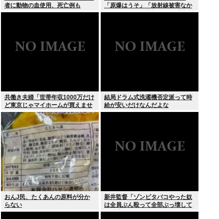
者に動物の血使用、死亡例も
「原爆はうそ」「放射線被害なか
った」SNS拡散情報めぐり「荒唐
無稽」
共働き夫婦「世帯年収1000万だけ
結局ドラム式洗濯機否定派って時
ど東京じゃマイホームが買えませ
給が安いだけなんだよな
ん 」
おんJ民、たくあんの原料が分か
新井監督「ゾンビタバコやった奴
らない
は全員ぶん殴って全部ぶっ壊して
から辞めたい」