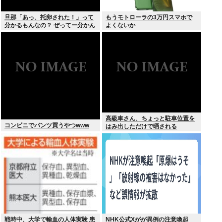
旦那「あっ、托卵された！」って
もうモトローラの3万円スマホで
分かるもんなの？ ぜってー分かん
よくないか
ないだろ。
高級車さん、ちょっと駐車位置を
コンビニでパンツ買うやつwww
はみ出しただけで晒される
wwwWwwWWw
戦時中、大学で輸血の人体実験 患
NHK公式Xがが異例の注意喚起