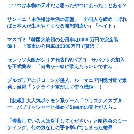
こいつは本物の天才だと思ったやつに会ったことある？
サンモニ「永住権は生活の基盤」「外国人を締め上げれ
ば日本人が生きやすくなる発想間違い」「ヘイト」
マスゴミ「韓国大統領の公用車は6000万円で安全装
備！」「高市の公用車は3000万円で贅沢！」
セレッソ大阪がシリア代表FWパブロ・サバックの加入
を正式発表 「何曲か一緒に歌えたらいいですね！...
ブルガリアにドローンが侵入、ルーマニア国境付近で爆
発…当局「ウクライナ軍がよく使う機種」！
【悲報】大人気ポケモン系ゲーム「ヤリステメスブタ
ー」パブリッシャーと揉めてSteamの売上が入ら...
「備蓄している人は挙手してください」と町内会のミー
ティング、何の気なしに手を挙げてしまった結果…...