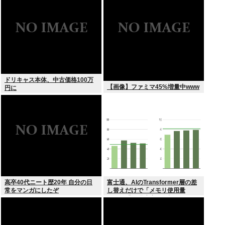
ドリキャス本体、中古価格100万
【画像】ファミマ45%増量中www
円に
高卒40代ニート歴20年 自分の日
富士通、AIのTransformer層の差
常をマンガにしたぞ
し替えだけで「メモリ使用量
1/10」「処理速度475倍」になる
魔改造を発表