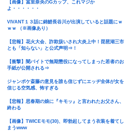
【画像】冨里奈央のGカップ、これマジか
よ・・・・・・
VIVANT１３話に錦鯉長谷川が出演していると話題にｗ
ｗｗ （※画像あり）
【悲報】花火大会、詐欺扱いされ大炎上中！琵琶湖三市
とも「知らない」と公式声明⇒！
【衝撃】闇バイトで無期懲役になってしまった若者のお
手紙が公開される⇒
ジャンポケ斎藤の意見を誰も信じずにエッヂ全体が女を
信じる空気感、怖すぎる
【悲報】思春期の娘に『キモッ』と言われたお父さん、
終わる
【画像】TWICEモモ(30)、即勃起してまう衣装を着てし
まうwww