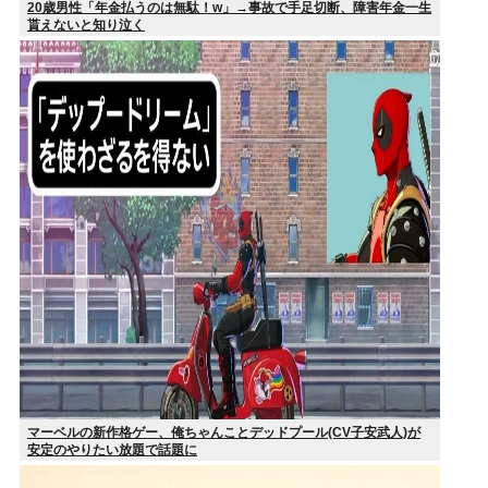
20歳男性「年金払うのは無駄！w」→事故で手足切断、障害年金一生
貰えないと知り泣く
マーベルの新作格ゲー、俺ちゃんことデッドプール(CV子安武人)が
安定のやりたい放題で話題に