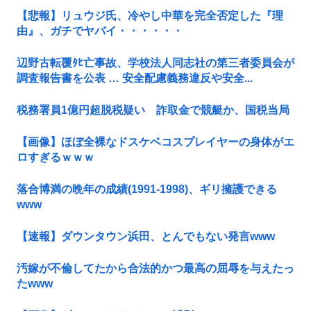
【悲報】リュウジ氏、冷やし中華を完全否定した『理
由』、ガチでヤバイ・・・・・・
辺野古転覆ﾀﾋ亡事故、学校法人同志社の第三者委員会が
調査報告書を公表 … 安全配慮義務違反や安全...
税務署員1億円超脱税疑い 詐取金で競艇か、国税当局
【画像】ほぼ全裸なドスケベコスプレイヤーの身体がエ
ロすぎるｗｗｗ
落合博満の晩年の成績(1991-1998)、ギリ擁護できる
www
【速報】ダウンタウン浜田、とんでもない発言www
汚嫁が不倫してたから合法的かつ最高の屈辱を与えたっ
たwww