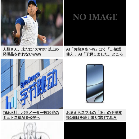
撃プレー”にSNS騒然！「すごい
才能」
人類さん、未だに"スマホ"以上の
AI「お前さあ〜w」ぼく「…敬語
発明品を作れないwww
使え 」AI「了解しました。ところ
でお前はどう思いますか？」 これ
Tiktok社、パラメーター数10兆の
おまえらスマホの「あ」の予測変
ミュトス級AIを公開へ
換1個目を続く限り繋げてみろ
www