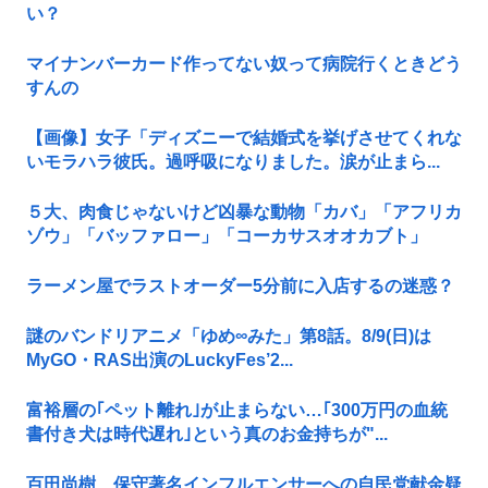
い？
マイナンバーカード作ってない奴って病院行くときどう
すんの
【画像】女子「ディズニーで結婚式を挙げさせてくれな
いモラハラ彼氏。過呼吸になりました。涙が止まら...
５大、肉食じゃないけど凶暴な動物「カバ」「アフリカ
ゾウ」「バッファロー」「コーカサスオオカブト」
ラーメン屋でラストオーダー5分前に入店するの迷惑？
謎のバンドリアニメ「ゆめ∞みた」第8話。8/9(日)は
MyGO・RAS出演のLuckyFes’2...
富裕層の｢ペット離れ｣が止まらない…｢300万円の血統
書付き犬は時代遅れ｣という真のお金持ちが"...
百田尚樹、保守著名インフルエンサーへの自民党献金疑