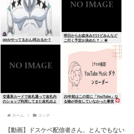
明日からお盆休みだけどみんなど
pixivやってるおんj民おるか？
こ行く予定か決めた？ ‍♂ ☀
交通系カードで改札通って改札内
20年前はこの世に「YouTube」な
のショップ利用してまた改札出よ
る物が存在していなかった事実
うとしたら出られなくてワロタ
ホーム
エッヂ
【動画】ドスケベ配信者さん、とんでもない