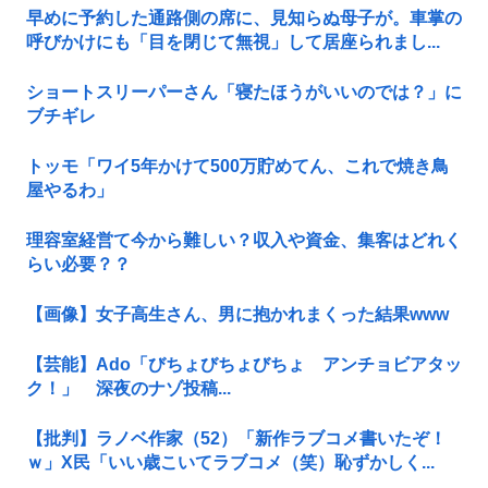
早めに予約した通路側の席に、見知らぬ母子が。車掌の
呼びかけにも「目を閉じて無視」して居座られまし...
ショートスリーパーさん「寝たほうがいいのでは？」に
ブチギレ
トッモ「ワイ5年かけて500万貯めてん、これで焼き鳥
屋やるわ」
理容室経営て今から難しい？収入や資金、集客はどれく
らい必要？？
【画像】女子高生さん、男に抱かれまくった結果www
【芸能】Ado「びちょびちょびちょ アンチョビアタッ
ク！」 深夜のナゾ投稿...
【批判】ラノベ作家（52）「新作ラブコメ書いたぞ！
ｗ」X民「いい歳こいてラブコメ（笑）恥ずかしく...