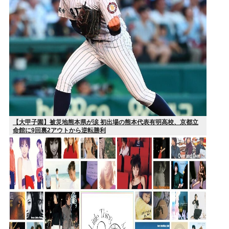
【大甲子園】被災地熊本県が涙 初出場の熊本代表有明高校、京都立
命館に9回裏2アウトから逆転勝利