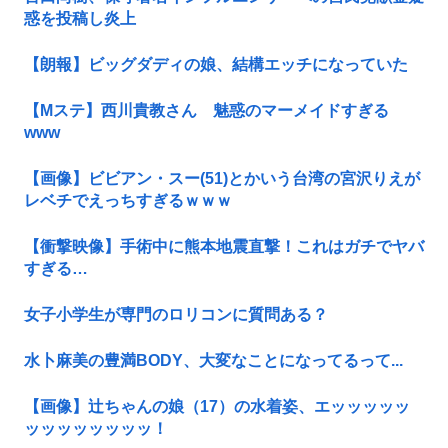
惑を投稿し炎上
【朗報】ビッグダディの娘、結構エッチになっていた
【Mステ】西川貴教さん 魅惑のマーメイドすぎる
www
【画像】ビビアン・スー(51)とかいう台湾の宮沢りえが
レベチでえっちすぎるｗｗｗ
【衝撃映像】手術中に熊本地震直撃！これはガチでヤバ
すぎる…
女子小学生が専門のロリコンに質問ある？
水卜麻美の豊満BODY、大変なことになってるって...
【画像】辻ちゃんの娘（17）の水着姿、エッッッッッ
ッッッッッッッッ！