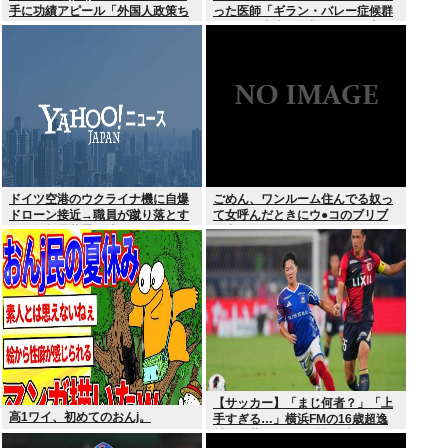
手に功績アピール「外国人政策ち
った医師「ギラン・バレー症候群
ゃんとやってます」www
になって本当に絶望。死んだ方が
良かったと思った」
ドイツ空港のウクライナ機に自爆
ごめん、ワンルーム住んでる奴っ
ドローン接近→職員が蹴り落とす
て女呼んだときにウ●コのブリブ
→偶然起爆装置が壊れセーフ
リ音どうしてんの？？
【サッカー】「まじ何者？」「上
高1ワイ、初めてのおんj。
手すぎる…」横浜FMの16歳超逸
材が開幕Jデビュー戦で魅せた”衝