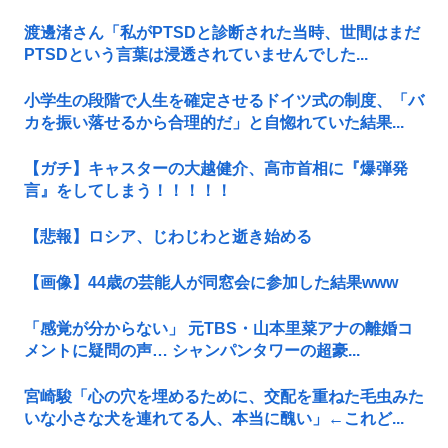
渡邊渚さん「私がPTSDと診断された当時、世間はまだ
PTSDという言葉は浸透されていませんでした...
小学生の段階で人生を確定させるドイツ式の制度、「バ
カを振い落せるから合理的だ」と自惚れていた結果...
【ガチ】キャスターの大越健介、高市首相に『爆弾発
言』をしてしまう！！！！！
【悲報】ロシア、じわじわと逝き始める
【画像】44歳の芸能人が同窓会に参加した結果www
「感覚が分からない」 元TBS・山本里菜アナの離婚コ
メントに疑問の声… シャンパンタワーの超豪...
宮崎駿「心の穴を埋めるために、交配を重ねた毛虫みた
いな小さな犬を連れてる人、本当に醜い」←これど...