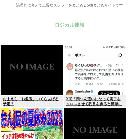
論理的に考えて上質なスレッドをまとめる5chまとめサイトです
ロジカル速報
おまえら「お盆玉」いくらあげる
X民「四つん這いになって両手を
予定？
クロスさせて乳首を弄ると簡単に
イケる」 これ出来ないヤツはゲイ