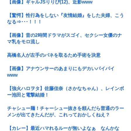
【画像】ギャルJSりりぴ(12)、近影www
【驚愕】性行為をしない『友情結婚』をした夫婦、こう
なる⇒･･･！！！
【画像】昔の2時間ドラマがスゴイ、セクシー女優のナ
マ乳をモロ流し
高橋名人が左手のバネを取るため手術を決意
【画像】アナウンサーのあまりにもデカいパイパイ
www
【強火ハロヲタ】佐藤佳奈（さかなちゃん）、レインボ
ー池田と電撃結婚！
チャシュー麺！チャーシュー抜きを頼んだら普通のラー
メンが出てきたんだが、これっておかしくねえ？
【カレー】最近ハマれるルーが無いよなぁ なんかな