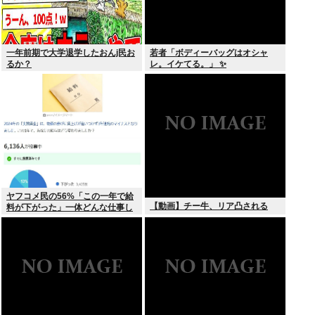
一年前期で大学退学したおんj民お
若者「ボディーバッグはオシャ
るか？
レ。イケてる。」 ✨
ヤフコメ民の56%「この一年で給
【動画】チー牛、リア凸される
料が下がった」一体どんな仕事し
てんだよこいつら！？