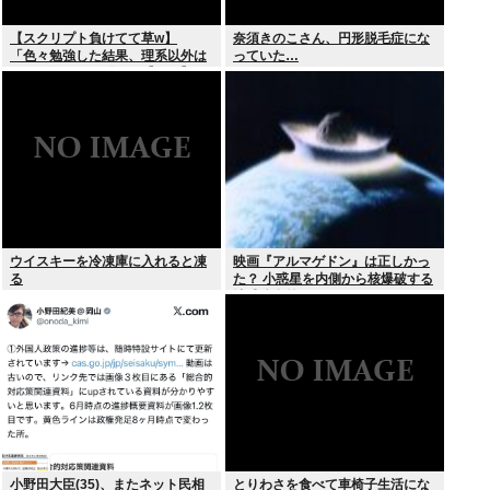
【スクリプト負けてて草w】
奈須きのこさん、円形脱毛症にな
「色々勉強した結果、理系以外は
っていた…
エラー品だと気付いた【ガチ】」
について、もっと具体的に話そう
か
ウイスキーを冷凍庫に入れると凍
映画『アルマゲドン』は正しかっ
る
た？ 小惑星を内側から核爆破する
地球防衛策
小野田大臣(35)、またネット民相
とりわさを食べて車椅子生活にな