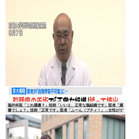
脳外科医「これ腫瘍？」技師「いいえ、正常な脳組織です」医者「腫
瘍でしょ？」技師「正常です」医者「ふーん（ブチィ！」→女性がゲ
ェジ化