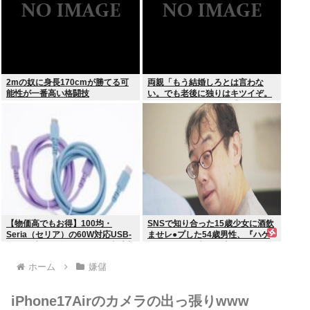
2mの奴に身長170cmが勝てる可
両親「もう結婚しろとは言わな
能性が一番高い格闘技
い。でも老後に独りはキツイぞ。
どうするんだ？」俺ら「…」
【物価高でもお得】100均・
SNSで知り合った15歳少女に酒飲
Seria（セリア）の60W対応USB-
ませレ●プした54歳男性、『ハゲ
Cケーブル（ダイソーでは2倍以上
かどうか』で意見が真っ二つに分
の値上げ）セリアは110円で売る
かれる
ホーム
嫌儲
iPhone17Airのカメラの出っ張りwww