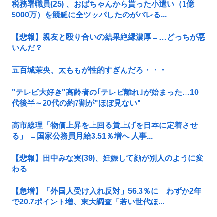
税務署職員(25) 、おばちゃんから貰った小遣い（1億
5000万）を競艇に全ツッパしたのがバレる...
【悲報】親友と殴り合いの結果絶縁濃厚→…どっちが悪
いんだ？
五百城茉央、太ももが性的すぎんだろ・・・
"テレビ大好き"高齢者の｢テレビ離れ｣が始まった…10
代後半～20代の約7割が"ほぼ見ない"
高市総理「物価上昇を上回る賃上げを日本に定着させ
る」 →国家公務員月給3.51％増へ 人事...
【悲報】田中みな実(39)、妊娠して顔が別人のように変
わる
【急増】「外国人受け入れ反対」56.3％に わずか2年
で20.7ポイント増、東大調査「若い世代ほ...