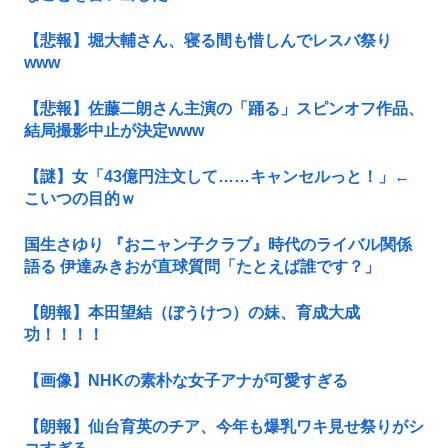
【悲報】堀大輔さん、寝る間も惜しんでレスバ祭り
www
【悲報】佐藤二朗さん主演の「踊る」スピンオフ作品、
結局撮影中止が決定www
【謎】女「43億円注文して……キャンセルっと！」←
こいつの目的ｗ
国生さゆり 『おニャン子クラブ』時代のライバル関係
語る 伊達みきおが直球質問「たとえば誰です？」
【朗報】本田望結（ぼうけつ）の妹、育成大成
功！！！！
【画像】NHKの素朴な女子アナが可愛すぎる
【朗報】仙台育英のチア、今年も爆乳ワキ見せ祭りがシ