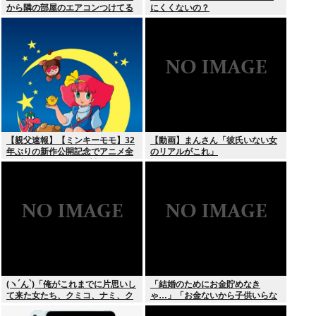
から隣の部屋のエアコンつけてる
にくくないの？
【親父速報】【ミンキーモモ】32
【動画】まんさん「彼氏いない女
年ぶりの新作公開記念でアニメ全
のリアルがこれ」
128話をYouTubeで無料配信。8月
10日より順次スタート
(ヽ´ん`)「俺がこれまでに片思いし
「結婚のためにお金貯めなき
て来た女たち、クミコ、ナミ、ク
ゃ…」「お金ないから子供いらな
ミコ(1人目とは別人、タミヨ、カ
い」←こいつら