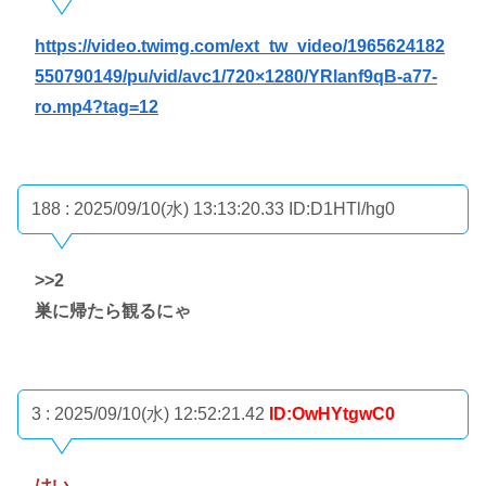
https://video.twimg.com/ext_tw_video/1965624182
550790149/pu/vid/avc1/720×1280/YRlanf9qB-a77-
ro.mp4?tag=12
188 : 2025/09/10(水) 13:13:20.33
ID:D1HTl/hg0
>>2
巣に帰たら観るにゃ
3 : 2025/09/10(水) 12:52:21.42
ID:OwHYtgwC0
はい