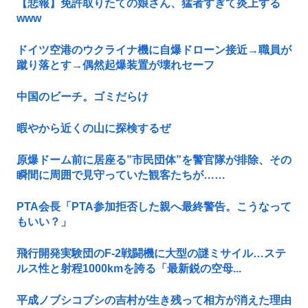
【悲報】免許取りたての娘さん、猛者すぎて炎上する
www
ドイツ空港のウクライナ機に自爆ドローン接近→職員が
蹴り落とす→偶然起爆装置が壊れセーフ
中国のビーチ。ゴミだらけ
暇やから近くの山に探検するぜ
原爆ドーム前に居座る”市民団体”を警官隊が排除、その
瞬間に周囲で見守っていた観客たちが……
PTA会長「PTA参加拒否した親へ最終警告。こうなって
もいい？」
飛行開発実験団のF-2戦闘機に大型の謎ミサイル…ステ
ルス性と射程1000kmを誇る「最新鋭の空母...
平成ノブシコブシの吉村が生き残って相方が消えた理由