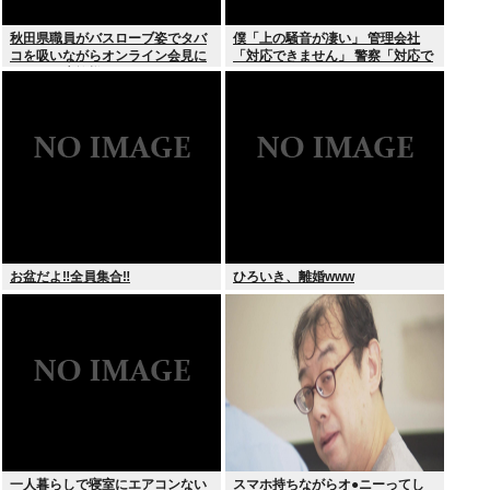
秋田県職員がバスローブ姿でタバ
僕「上の騒音が凄い」 管理会社
コを吸いながらオンライン会見に
「対応できません」 警察「対応で
どこのお貴族様だよw
きません」
お盆だよ‼全員集合‼
ひろいき、離婚www
一人暮らしで寝室にエアコンない
スマホ持ちながらオ●ニーってし