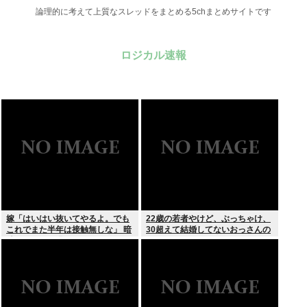
論理的に考えて上質なスレッドをまとめる5chまとめサイトです
ロジカル速報
嫁「はいはい抜いてやるよ。でも
22歳の若者やけど、ぶっちゃけ、
これでまた半年は接触無しな」 暗
30超えて結婚してないおっさんの
黙のこれツラ過ぎるだろ
こと見下してる