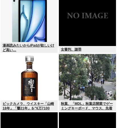
オリ、ユカリ…」
漫画読みたいからiPadが欲しいけ
女審判、謝罪
ど高い…
ビックカメラ、ウイスキー「山崎
秋葉、「MDL」秋葉店開業でゲー
18年」「響21年」を”6万7100
ミングキーボード、マウス、先着
円”で抽選販売
1000名無料配布で行列。まだいけ
るぞ急げ!!