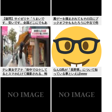
【疑問】サイゼリヤ「うまいで
糞ゲーを掴まされてもその日にブ
す、安いです、全国どこにでもあ
ックオフやももたろうに中古で売
ります」←こいつの弱点
りつける事ができなくなる時代に
突入
テレ東女子アナ「街中でロケして
なんG民が「長野県」について知
るとスマホむけて撮影される、怖
っている事といえばwww
いからやめてね」