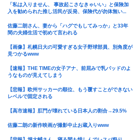
「私は入りません、 事故起こさなきゃいい」と保険加
入を勧められた推し活民が反発、保険代が勿体無い...
佐藤二朗さん、妻から「ハグでもしてみっか」と33年
間の夫婦生活で初めて言われる
【画像】札幌日大の可愛すぎる女子野球部員、別角度が
見つかるwww
【速報】THE TIMEの女子アナ、前屈みで乳パッドのよ
うなものが見えてしまう
【悲報】欧州サッカーの順位、もう覆すことができない
レベルで固定される
【高市速報】肛門が壊れている日本人の割合→29.5%
佐藤二朗の新作映画が撮影中止お蔵入りwww
【悲報】堀大輔さん、寝る間も惜しんでレスバ祭り