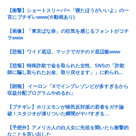
【衝撃】ショートスリーパー「寝たほうがいいよ」の一
言にブチギレwww(※動画あり)
【画像】「東京ばな奈」の狂気を感じるフォントがコチ
ラwww
【悲報】ワイド底辺、マックでガチのド底辺飯www
【悲報】特殊詐欺で金を取られた女性、SNSの「詐欺
師に騙し取られたお金、取り戻せます」」に釣られ...
【朗報】 イーロン「Xでインプレゾンビが多すぎるから
収益分配プログラムやめるわ」
【ブチギレ】ホリエモンが移民反対派の若者をガチ論
破！スタジオが凍りついた瞬間がヤバすぎる…
【予想外】アメリカ人の白人女に先祖を聞いたら衝撃的
なことを言い出した