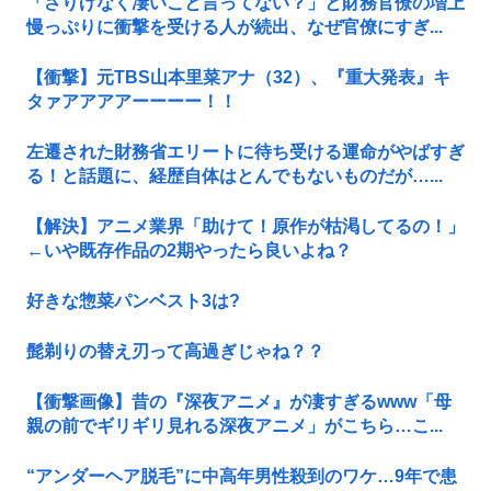
「さりげなく凄いこと言ってない？」と財務官僚の増上
慢っぷりに衝撃を受ける人が続出、なぜ官僚にすぎ...
【衝撃】元TBS山本里菜アナ（32）、『重大発表』キ
タァアアアアーーーー！！
左遷された財務省エリートに待ち受ける運命がやばすぎ
る！と話題に、経歴自体はとんでもないものだが…...
【解決】アニメ業界「助けて！原作が枯渇してるの！」
←いや既存作品の2期やったら良いよね？
好きな惣菜パンベスト3は?
髭剃りの替え刃って高過ぎじゃね？？
【衝撃画像】昔の『深夜アニメ』が凄すぎるwww「母
親の前でギリギリ見れる深夜アニメ」がこちら…こ...
“アンダーヘア脱毛”に中高年男性殺到のワケ…9年で患