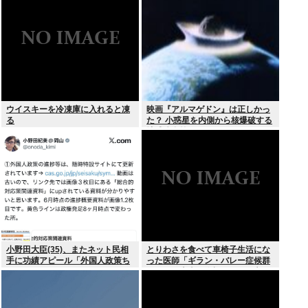
について、もっと具体的に話そう
か
ウイスキーを冷凍庫に入れると凍
映画『アルマゲドン』は正しかっ
る
た？ 小惑星を内側から核爆破する
地球防衛策
小野田大臣(35)、またネット民相
とりわさを食べて車椅子生活にな
手に功績アピール「外国人政策ち
った医師「ギラン・バレー症候群
ゃんとやってます」www
になって本当に絶望。死んだ方が
良かったと思った」