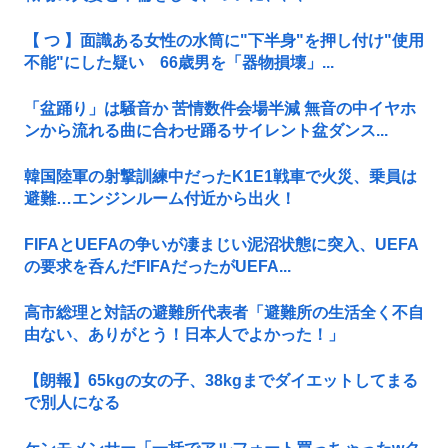
【 つ 】面識ある女性の水筒に"下半身"を押し付け"使用
不能"にした疑い 66歳男を「器物損壊」...
「盆踊り」は騒音か 苦情数件会場半減 無音の中イヤホ
ンから流れる曲に合わせ踊るサイレント盆ダンス...
韓国陸軍の射撃訓練中だったK1E1戦車で火災、乗員は
避難…エンジンルーム付近から出火！
FIFAとUEFAの争いが凄まじい泥沼状態に突入、UEFA
の要求を呑んだFIFAだったがUEFA...
高市総理と対話の避難所代表者「避難所の生活全く不自
由ない、ありがとう！日本人でよかった！」
【朗報】65kgの女の子、38kgまでダイエットしてまる
で別人になる