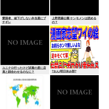
愛国者、値下げしない弁当屋にブ
上野恩賜公園 ケンモメンは読める
チギレ
の？
ユニクロ行ったけど試着の度に店
?おんj明日休み部?
員と顔合わせるのなに？