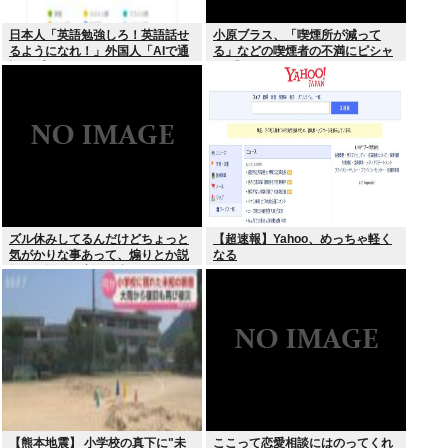
日本人「英語勉強しろ！英語話せ
小原ブラス、「喫煙所が減って
るようになれ！」外国人「AIで通
る」などの喫煙者の不満にピシャ
訳アプリ使えばいいじゃん」
リ 「じゃあやめれば？タバコなん
て家でだけ吸ってればいい」
ズル休みしてるんだけどちょっと
【超速報】Yahoo、めっちゃ軽く
気がかりな事あって、煽りとか説
なる
教とか抜きに客観的意見くれる人
だけきてくれ
【熊本地震】 小学校の真下に"未
ここって恋愛相談にはのってくれ