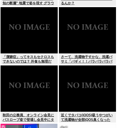
知の断層" 地震で姿を現す グラウ
るんか？
ンドに地割れ校舎に亀裂 八代市
「潔癖症」ってキスもセクロスも
さーて、洗濯物干すかな、洗濯バ
できないのでは？ 外食も無理だ
サミ「バギィ！！パラパラパラパ
ろ。
ラ」
秋田の公務員、オンライン会見に
近くでタバコ(iQOS)吸うやつがい
バスローブ姿で登場し会見中にタ
て洗濯物が全部iQOS臭くなった
バコを吸う←あのさあ！