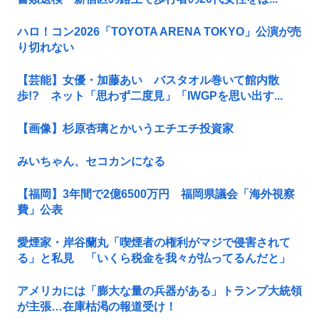
ハロ！コン2026「TOYOTA ARENA TOKYO」公演が売
り切れない
【芸能】女優・加藤あい バスタオル巻いて館内散
歩!? ネット「思わず二度見」「IWGPを思い出す...
【画像】杉原杏璃とかいうエチエチ投資家
みいちゃん、セコカンになる
【福岡】3年間で2億6500万円 福岡県議会「海外視察
費」公表
愛煙家・岸谷蘭丸「喫煙者の権利がマジで侵害されて
る」と私見 「いくら税金を我々が払ってるんだと」
アメリカには「膨大な量の兵器がある」トランプ大統領
が主張…在庫枯渇の報道受け！