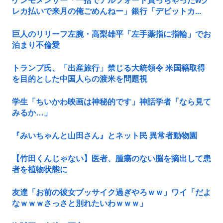
ケンモメンサー「一括でアルフォート買っちゃったwク
レカ払いで来月の俺ごめんねー」銀行「デビットカ...
巨人のリリーフ左腕・高梨雄平「左手薬指に指輪」でお
泊まり不倫愛
トランプ氏、「出産旅行」禁じる大統領令 米国籍取得
を目的とした中国人らの渡米を問題視
学生「ちいかわ映画は神秘的です」神話学者「なら見て
みるか…」
『みいちゃんと山田さん』とネット民 異常者動物園
【竹田くんじゃない】医者、腫瘍のない脳を摘出して患
者を植物状態に
友達「お前の彼女ブッサイク過ぎやろｗｗ」ワイ「だよ
なｗｗｗさっさと別れたいわｗｗｗ」