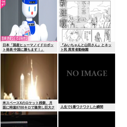
日本「国産ヒューマノイドロボッ
『みいちゃんと山田さん』とネッ
ト発表 中国に勝ちます！」
ト民 異常者動物園
youtubeで1万いいね
米スペースXのロケット残骸、月
人生で1番ワクワクした瞬間
面に時速8700キロで激突し巨大ク
レーター形成か…専門家「宇宙ご
み処分に無頓着」