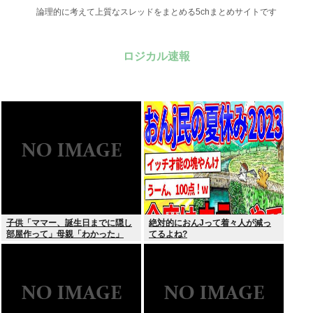
論理的に考えて上質なスレッドをまとめる5chまとめサイトです
ロジカル速報
子供「ママー、誕生日までに隠し
絶対的におんJって着々人が減っ
部屋作って」母親「わかった」
てるよね?