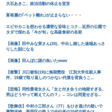
大石あきこ、政治活動の休止を宣言
富裕層の｢ペット離れ｣が止まらない・・・
エビやカニを想わせる濃密な旨味とコク…近所の公園で
タダで採れる「今が旬」な高級食材の名前
【画像】田中みな実さん(39)、中出し婚した途端あっさ
りした顔になる
【画像】田んぼに謎の魚いたwww
【衝撃】川口被告(19)に無期懲役 江別大学生殺人事
件、19歳で取り返しのつかない代償を背負うこ...
【悲報】同性愛者女さん「女と付き合うの地獄すぎる、
男はどうやって耐えてんの？」←コレは同意せざる...
【歌舞伎】中村小三郎さん（77）をひき逃げの疑いで
書類送検 新宿区の路上で歩行者の20代女性をは...