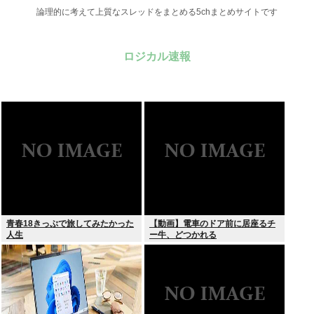
論理的に考えて上質なスレッドをまとめる5chまとめサイトです
ロジカル速報
青春18きっぷで旅してみたかった
【動画】電車のドア前に居座るチ
人生
ー牛、どつかれる