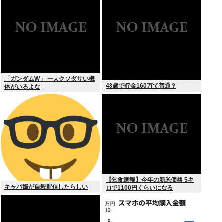
「ガンダムW」 一人クソダサい機
48歳で貯金160万て普通？
体がいるよな
【乞食速報】今年の新米価格 5キ
キャバ嬢が自殺配信したらしい
ロで1100円くらいになる