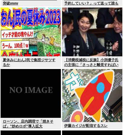
突破www
予約していい？」って送って誰も
返事しないから無視でいいよね？
夏休みにおんJ民で集団ジサツす
【消費税減税に反旗】小渕優子氏
るか
の主張に「さっさと離党すればい
いのに」SNSで逆風…父親から続
く「消費税の系譜」とは
ローソン、店内調理で「焼きそ
伊藤カイジが配信するスレ
ば」”炒めロボ”導入拡大