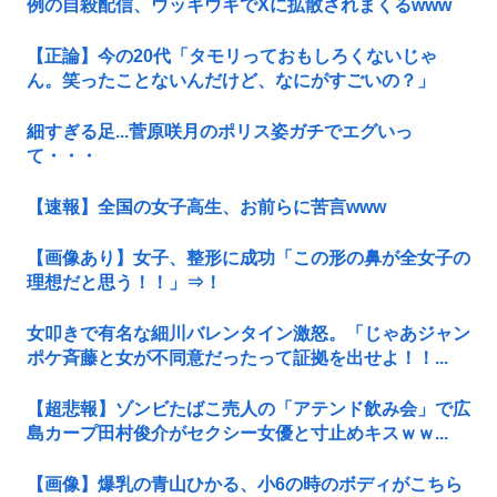
例の自殺配信、ウッキウキでXに拡散されまくるwww
【正論】今の20代「タモリっておもしろくないじゃ
ん。笑ったことないんだけど、なにがすごいの？」
細すぎる足...菅原咲月のポリス姿ガチでエグいっ
て・・・
【速報】全国の女子高生、お前らに苦言www
【画像あり】女子、整形に成功「この形の鼻が全女子の
理想だと思う！！」⇒！
女叩きで有名な細川バレンタイン激怒。「じゃあジャン
ポケ斉藤と女が不同意だったって証拠を出せよ！！...
【超悲報】ゾンビたばこ売人の「アテンド飲み会」で広
島カープ田村俊介がセクシー女優と寸止めキスｗｗ...
【画像】爆乳の青山ひかる、小6の時のボディがこちら