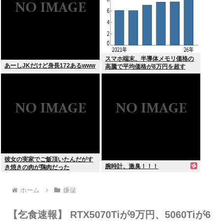
スマホ端末、半導体メモリ価格の
あーしJKだけど身長172あるwww
高騰で平均価格が8万円を超す
彼女の実家でご飯頂いたんだがす
腕時計、激臭！！！
き焼きの肉が鶏肉だった
ホーム
嫌儲
【乞食速報】 RTX5070Tiが9万円、5060Tiが6