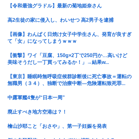
【令和最強グラドル】最新の菊地姫奈さん
高2生徒の家に侵入し、わいせつ 高2男子を逮捕
【画像】わんぱく日焼け女子中学生さん、発育が良すぎ
て「女」になってしまうｗｗｗ
【衝撃】ワイ「豆腐、150g×2丁で250円か…高いけど
美味そうだし一丁買ってみるか！」→結果w...
【東京】睡眠時無呼吸症候群診断後に死亡事故＝運転の
無職男（３４）、独断で治療中断―危険運転致死罪...
中露軍艦4隻が“日本一周”
廃止すべき地方空港は？！
檜山沙耶こと「おさや」、第一子妊娠を発表