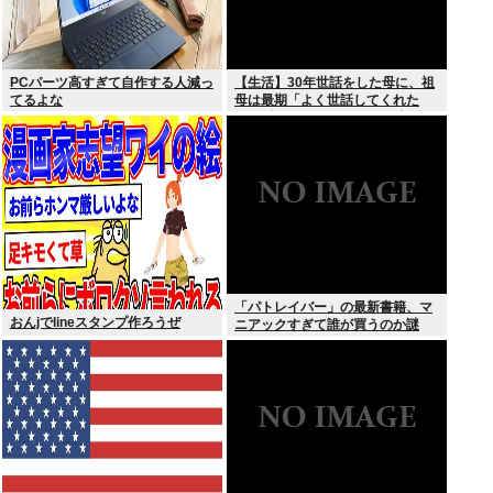
PCパーツ高すぎて自作する人減っ
【生活】30年世話をした母に、祖
てるよな
母は最期「よく世話してくれた
ね。ずっと嫌いだったのが残念だ
よ」と言って死んだ
「パトレイバー」の最新書籍、マ
おんjでlineスタンプ作ろうぜ
ニアックすぎて誰が買うのか謎