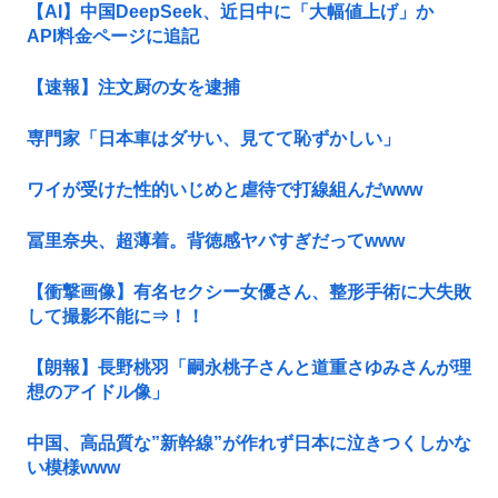
【AI】中国DeepSeek、近日中に「大幅値上げ」か
API料金ページに追記
【速報】注文厨の女を逮捕
専門家「日本車はダサい、見てて恥ずかしい」
ワイが受けた性的いじめと虐待で打線組んだwww
冨里奈央、超薄着。背徳感ヤバすぎだってwww
【衝撃画像】有名セクシー女優さん、整形手術に大失敗
して撮影不能に⇒！！
【朗報】長野桃羽「嗣永桃子さんと道重さゆみさんが理
想のアイドル像」
中国、高品質な”新幹線”が作れず日本に泣きつくしかな
い模様www