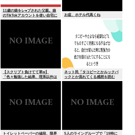
11歳の娘をレ●プされた父親。娘
お盆、ホテル代高くね
のTikTokアカウントを使い自宅に
誘き出し、銃撃で天誅！
【スクリプト負けてて草w】
ネット民「タコピーとかルックバ
「色々勉強した結果、理系以外は
ックとか流れてくる感想を読む
エラー品だと気付いた【ガチ】」
と、俺って理解力低すぎ！？ って
について、もっと具体的に話そう
超凹む。つらい」
か
トイレットペーパーの値段、限界
5人のライングループで「19時に