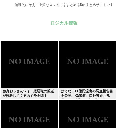
論理的に考えて上質なスレッドをまとめる5chまとめサイトです
ロジカル速報
独身おっさんワイ、底辺職の親戚
はてな、11億円流出の調査報告書
が説教してくるので身を隠す
を公開。 偽警察、口外禁止、残
業・休日出勤200時間越、孤
立…。やばすぎて草はえる