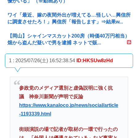
優がいる」 （※動画あり）
ワイ「最近、嫁の夜間外出が増えてる…怪しい…興信所
に調査させたろ！」興信所「報告します」⇒結果w...
【岡山】シャインマスカット200房（時価40万円相当）
畑から盗んだ疑いで男を逮捕 ネットで販...
1 : 2025/07/26(土) 16:52:38.54
ID:HKSUw8zHd
参政党のメディア選別と虚偽説明に強く抗
議 神奈川新聞が声明で反論
https://www.kanaloco.jp/news/social/article
-1193339.html
街頭演説の場で記者が取材の一環で行ったの
は、「外国人は優遇されている」など事実と