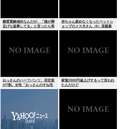
糖質寛解傾向なんだが、「猫が満
赤ちゃん産めなくなったペットシ
足げな返事してる」と言ったら母
ョップのメス犬さん（6）里親募
親に「お気の毒w」と言われた
集されてしまうwww
おっさんのハーフパンツ、否定派
家賃2000円値上げするって言われ
が7割。女性「おっさんのすね毛
たんだけど
なんて見たくないじゃないですか
w」