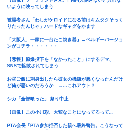
【画像】ソープランドさん、門番4人倒さないと入れな
いように映ってしまう
被爆者さん「わしがケロイドになる前はキムタクそっく
りたったんじゃ」ハードなギャグをかます
「大阪人、一家に一台たこ焼き器」←ベルギーバージョ
ンがコチラ・・・・・・
【悲報】原爆投下を「なかったこと」にするデマ、
SNSで拡散されてしまう
お昼ご飯に刺身出したら彼女の機嫌が悪くなったんだけ
ど俺が悪いのだろうか →…これアウト？
シカ「全部喰った」 祭り中止
【画像】この小川彩、大変なことになってるって...
PTA会長「PTA参加拒否した親へ最終警告。こうなって