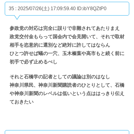
35 : 2025/07/26(土) 17:09:59.40
ID:ibY8QZtP0
参政党の対応は完全に誤りで非難されてあたりまえ
政党交付金もらって国会内で会見開いて、それで取材
相手を恣意的に選別など絶対に許してはならん
ひとつ許せば蟻の一穴、玉木榛葉や高市もと続く前に
初手で必ず止めるべし
それと石橋学の記者としての議論は別のはなし
神奈川県民、神奈川新聞購読者のひとりとして、石橋
や神奈川新聞のレベルは低いという点ははっきり伝え
ておきたい