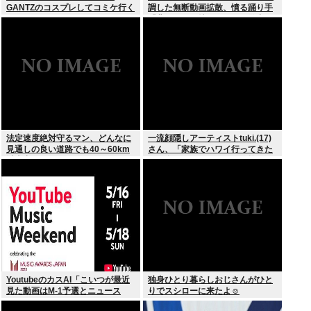
GANTZのコスプレしてコミケ行く
調した無断動画拡散、憤る踊り手
かー」
「悲しいし気持ち悪い」…警察へ
の相談も検討
法定速度絶対守るマン、どんなに
一流顔隠しアーティストtuki.(17)
見通しの良い道路でも40～60km
さん、「家族でハワイ行ってきた
以上出さない
w」 自己顕示欲がどんどん抑えら
れなくなる
YoutubeのカスAI「こいつが最近
独身ひとり暮らしおじさんがひと
見た動画はM-1予選とニュース
りでスシローに来たよ☺
か…」