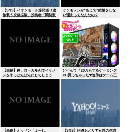
【SNS】イオンモール爆発巡り遺
ケンモメンが"あえて"結婚をしな
族装う投稿拡散、投稿者「閲覧数
い理由ってなんなの？
稼ぎや承認欲求止まらなくなっ
た」
【画像】俺、ローカルAIでイケメ
(ヽ^ん^) 「20万もするゲーミング
ンをすっぽんぽんにしてしまう
PC買っちゃった❤連休はゲーム三
www
昧だ」一週間後「お届け物でー
す」（ヽ´ん`）「そう…」
【画像】オッサン「よーし、
【SNS】阿波おどりで女性の体強