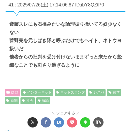
41 : 2025/07/26(土) 17:14:06.87
ID:ibY8QZtP0
斎藤スレにも石橋みたいな論理振り撒いてる奴少なく
ない
菅野完を元しばき隊と呼ぶだけでもヘイト、ネトウヨ
扱いだ
他者からの批判を受け付けないままずっと来たから些
細なことでも刺さり過ぎるように
嫌儲
インターネット
ネットスラング
レスバ
哲学
新聞
社会
議論
シェアする