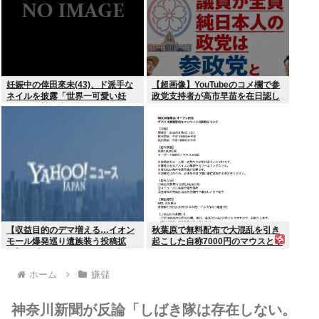
妊娠中の倖田來未(43)、ド派手な
【超画像】YouTubeのコメ欄で参
ネイルを披露「世界一可愛い妊
政党支持者が高市早苗を在日認し
婦」と称賛の声
てしまうwww
【収益目的のデマ増える…イオン
秋葉原で無料配布で大混乱を引き
モール爆発巡り遺族装う投稿拡
起こした自称7000円のマウスとキ
散】X（旧ツイッター）投稿者
ーボード、中華サイトで1500円で
「閲覧数稼ぎや承認欲求止まらな
売られるゴミだったwww
ホーム
嫌儲
くなった」
神奈川新聞が反論「しばき隊は存在しない。