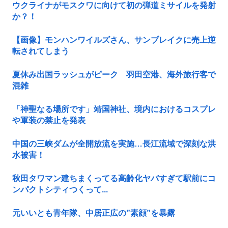
ウクライナがモスクワに向けて初の弾道ミサイルを発射
か？！
【画像】モンハンワイルズさん、サンブレイクに売上逆
転されてしまう
夏休み出国ラッシュがピーク 羽田空港、海外旅行客で
混雑
「神聖なる場所です」靖国神社、境内におけるコスプレ
や軍装の禁止を発表
中国の三峡ダムが全開放流を実施…長江流域で深刻な洪
水被害！
秋田タワマン建ちまくってる高齢化ヤバすぎて駅前にコ
ンパクトシティつくって...
元いいとも青年隊、中居正広の”素顔”を暴露