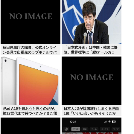
秋田県県庁の職員、公式オンライ
「日本式漫画」は中国・韓国に惨
ン会見で出張先のラブホテルでバ
敗。世界標準は「縦/オールカラ
スローブを着て喫煙しながら登場
ー」の”ウェブトゥーン”に
www
iPad A16を買おうと思うのだが、
日本人JDが韓国旅行しまくる理由
第12世代まで待つべきか？まだ価
1位「いい出会いがありそうだか
格が上がっていくようなら、いま
ら」
買っときたいが…