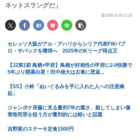
ネットスラングだ」
2025.07.26 17:15
セレッソ大阪がアル・アハリからシリア代表FWパブ
ロ・サバックを獲得へ 2025年のKリーグ得点王
【J2第1節 鳥栖×甲府】鳥栖が好相性の甲府に2-0快勝で
5年ぶり開幕白星！田中雄大は古巣に恩返...
【SS】小鈴「ぬいぐるみを手に入れた人への注意喚
起」
ジャンポケ斉藤に見る量刑7年の重さ、殺してしまい傷
害致死罪を狙う方が量刑的には軽いと話題
吉野家のステーキ定食1500円