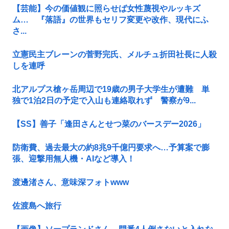
【芸能】今の価値観に照らせば女性蔑視やルッキズ
ム… 『落語』の世界もセリフ変更や改作、現代にふ
さ...
立憲民主ブレーンの菅野完氏、メルチュ折田社長に人殺
しを連呼
北アルプス槍ヶ岳周辺で19歳の男子大学生が遭難 単
独で1泊2日の予定で入山も連絡取れず 警察が9...
【SS】善子「逢田さんとせつ菜のバースデー2026」
防衛費、過去最大の約8兆9千億円要求へ…予算案で膨
張、迎撃用無人機・AIなど導入！
渡邊渚さん、意味深フォトwww
佐渡島へ旅行