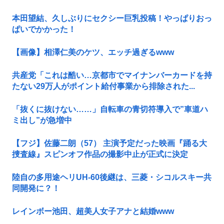
本田望結、久しぶりにセクシー巨乳投稿！やっぱりおっ
ぱいでかかった！
【画像】相澤仁美のケツ、エッチ過ぎるwww
共産党「これは酷い…京都市でマイナンバーカードを持
たない29万人がポイント給付事業から排除された...
「抜くに抜けない……」自転車の青切符導入で”車道ハ
ミ出し”が急増中
【フジ】佐藤二朗（57） 主演予定だった映画『踊る大
捜査線』スピンオフ作品の撮影中止が正式に決定
陸自の多用途ヘリUH-60後継は、三菱・シコルスキー共
同開発に？！
レインボー池田、超美人女子アナと結婚www