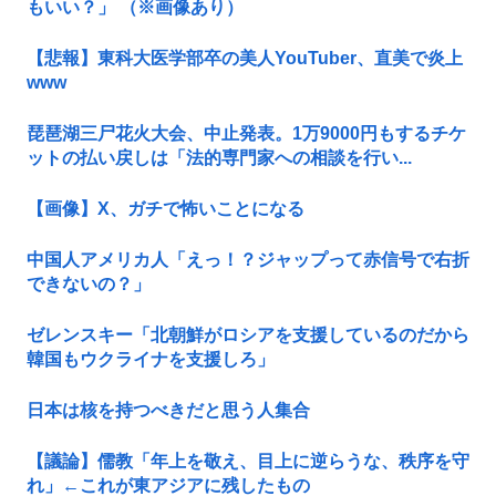
もいい？」 （※画像あり）
【悲報】東科大医学部卒の美人YouTuber、直美で炎上
www
琵琶湖三尸花火大会、中止発表。1万9000円もするチケ
ットの払い戻しは「法的専門家への相談を行い...
【画像】X、ガチで怖いことになる
中国人アメリカ人「えっ！？ジャップって赤信号で右折
できないの？」
ゼレンスキー「北朝鮮がロシアを支援しているのだから
韓国もウクライナを支援しろ」
日本は核を持つべきだと思う人集合
【議論】儒教「年上を敬え、目上に逆らうな、秩序を守
れ」←これが東アジアに残したもの