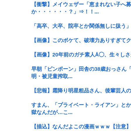
【衝撃】メイウェザー「恵まれない子へ
か・・・・・・？」⇒！！...
「高卒、大卒、院卒とか関係無しに扱う」と
【画像】このボケて、破壊力ありすぎてク
【画像】20年前のガチ素人Å◯、生々し
早朝「ピンポーン」田舎の38歳おっさん
明・被児童搾取...
【悲報】霜降り明星粗品さん、後輩芸人
すまん、「プライベート・ライアン」とか
獄なんだが…こ...
【描込】なんだよこの漫画ｗｗｗ【注意