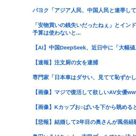
パヨク「アジア人民、中国人民と連帯し
「安物買いの銭失いだったねぇ」とイン
予算は使わないと...
【AI】中国DeepSeek、近日中に「大幅
【速報】注文厨の女を逮捕
専門家「日本車はダサい、見てて恥ずか
【画像】マジで復活して欲しいAV女優ww
【画像】Kカップお○ぱいを下から眺める
【悲報】結婚して2年目の奥さんが風俗経