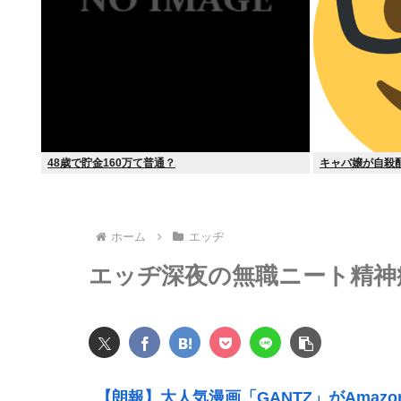
48歳で貯金160万て普通？
キャバ嬢が自殺
ホーム
エッヂ
エッヂ深夜の無職ニート精神
【朗報】大人気漫画「GANTZ」がAmaz