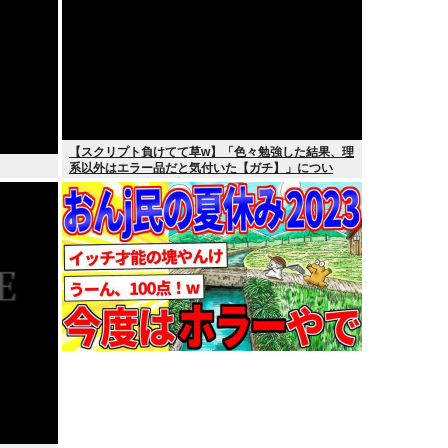
【スクリプト負けてて草w】「色々勉強した結果、理
系以外はエラー品だと気付いた【ガチ】」につい
て、もっと具体的に話そうか