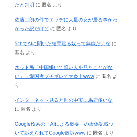
たと判明
に
匿名
より
佐藤二朗の件でエッヂに大量の女が居る事がわ
かった訳だけど
に
匿名
より
5chでAIに聞いた結果貼る奴って無能だよな
に
匿名
より
ネット民「中国嫌いで賢い人を見たことがな
い」→愛国者ブチギレで大炎上www
に
匿名
よ
り
インターネット見ると世の中実に馬鹿多いな
に
匿名
より
Google検索の「AIによる概要」の虚偽記載つ
いて訴えられてGoogle敗訴www
に
匿名
より