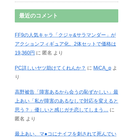
最近のコメント
FF9の人気キャラ「クジャ&サラマンダー」が
アクションフィギュア化。2体セットで価格は
19,360円
に
匿名
より
PC詳しいヤツ助けてくれんか？
に
MiCA_p
よ
り
高野被告「障害あるから会うの恥ずかしい」最
上あい「私が障害のあるなしで対応を変えると
思う？」優しいと感じガチ恋してしまう…
に
匿名
より
最上あい、マ●コにナイフを刺されて死んでい