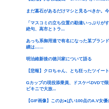
まだ墓石があるだけマシと見るべきか。
「マスコミの立ち位置の勘違いっぷりが
絶句、高市とトラ...
あっち系御用達で有名になった某ブラン
績は……
明治維新後の徳川家について語る
【悲報】クロちゃん、とち狂ったツイー
Gカップの現役添乗員、ドスケベDVDで
ビキニで大放...
【GIF画像】このお●ぱい100点のA.V女