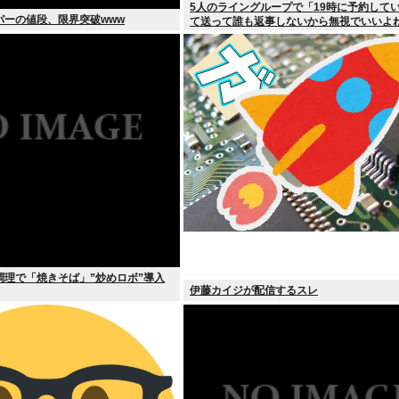
5人のライングループで「19時に予約して
パーの値段、限界突破www
て送って誰も返事しないから無視でいいよ
調理で「焼きそば」”炒めロボ”導入
伊藤カイジが配信するスレ