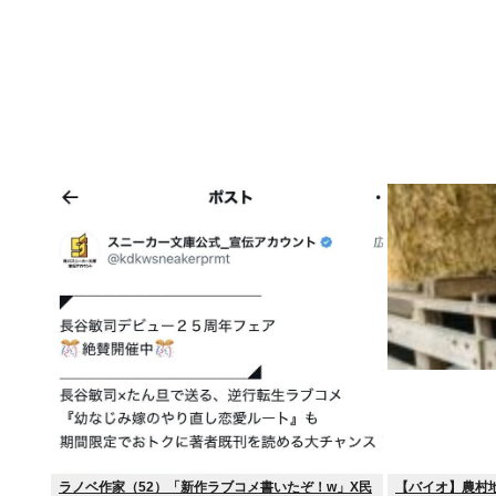
ラノベ作家（52）「新作ラブコメ書いたぞ！w」X民
【バイオ】農村