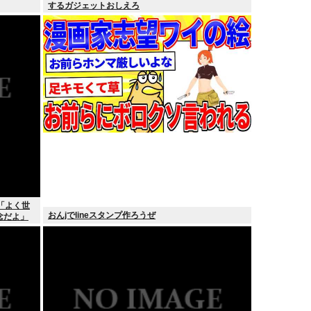
するガジェットおしえろ
「よく世
おんjでlineスタンプ作ろうぜ
念だよ」