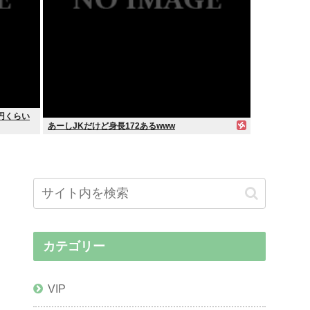
0円くらい
あーしJKだけど身長172あるwww
カテゴリー
VIP