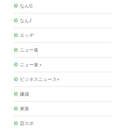
なんG
なんJ
エッヂ
ニュー速
ニュー速＋
ビジネスニュース+
嫌儲
東亜
芸スポ