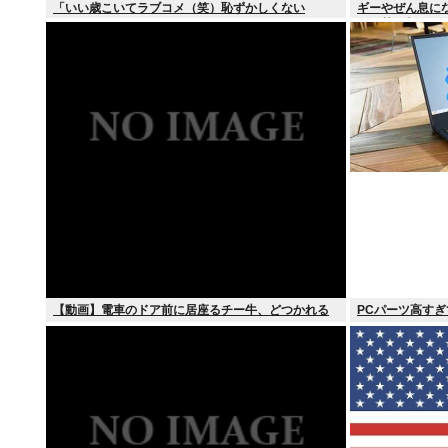
「いい歳こいてラブコメ（笑）恥ずかしくない
ギーやぜん息に
の？」
す細菌が判明
【動画】電車のドア前に居座るチー牛、どつかれる
PCパーツ高す