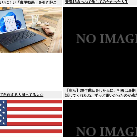
青春18きっぷで旅してみたかった人生
なりにくい「農場効果」を引き起こ
【生活】30年世話をした母に、祖母は最期
ぎて自作する人減ってるよな
話してくれたね。ずっと嫌いだったのが残
と言って死んだ