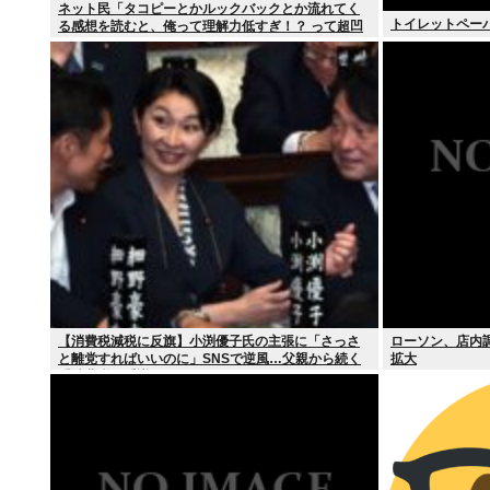
ネット民「タコピーとかルックバックとか流れてく
トイレットペー
る感想を読むと、俺って理解力低すぎ！？ って超凹
む。つらい」
【消費税減税に反旗】小渕優子氏の主張に「さっさ
ローソン、店内
と離党すればいいのに」SNSで逆風…父親から続く
拡大
「消費税の系譜」とは