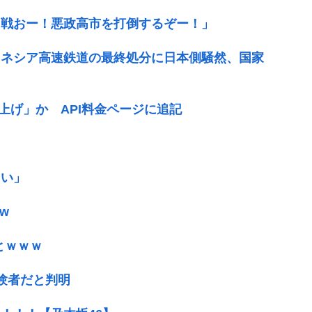
て戦おー！悪政高市を打倒するぞー！」
ドネシア高速鉄道の最終処分に日本側騒然、国家
値上げ」か API料金ページに追記
しい」
w
とｗｗｗ
験者だと判明