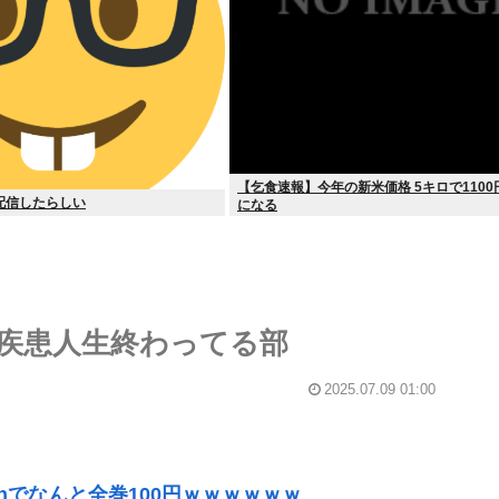
【乞食速報】今年の新米価格 5キロで110
配信したらしい
になる
疾患人生終わってる部
2025.07.09 01:00
onでなんと全巻100円ｗｗｗｗｗｗ