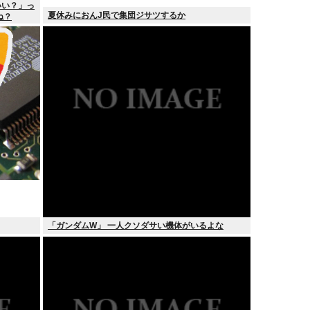
いい？」っ
夏休みにおんJ民で集団ジサツするか
ね？
「ガンダムW」 一人クソダサい機体がいるよな