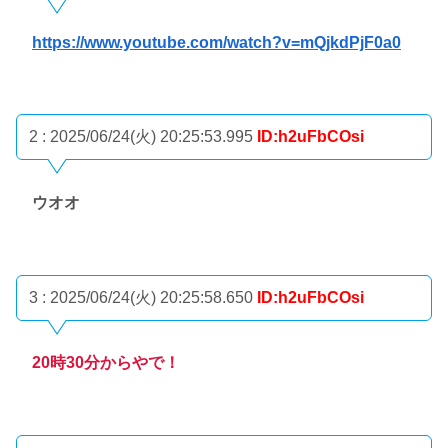
https://www.youtube.com/watch?v=mQjkdPjF0a0
2 : 2025/06/24(火) 20:25:53.995
ID:h2uFbCOsi
ウオオ
3 : 2025/06/24(火) 20:25:58.650
ID:h2uFbCOsi
20時30分からやで！