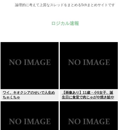
論理的に考えて上質なスレッドをまとめる5chまとめサイトです
ロジカル速報
ワイ、キオクシアのせいで人生め
【画像あり】11歳・小5女子、誕
ちゃくちゃ
生日に食堂で肉じゃがや焼き鮭や
玉子焼きなど一品料理をオジサン
みたいに食べる