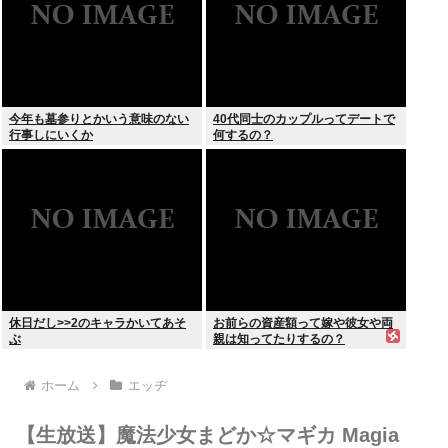
今年も墓参りとかいう意味のない
40代同士のカップルってデートで
行事しにいくか
何するの？
休日だし>>2のキャラかいてあそ
お前らの資産額って嫁や彼女や両
ぶ
親は知ってたりするの？
ホーム
エッヂ
【生放送】魔法少女まどか☆マギカ Magia