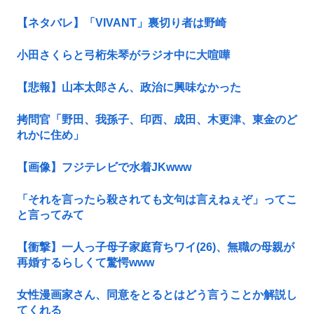
【ネタバレ】「VIVANT」裏切り者は野崎
小田さくらと弓桁朱琴がラジオ中に大喧嘩
【悲報】山本太郎さん、政治に興味なかった
拷問官「野田、我孫子、印西、成田、木更津、東金のど
れかに住め」
【画像】フジテレビで水着JKwww
「それを言ったら殺されても文句は言えねぇぞ」ってこ
と言ってみて
【衝撃】一人っ子母子家庭育ちワイ(26)、無職の母親が
再婚するらしくて驚愕www
女性漫画家さん、同意をとるとはどう言うことか解説し
てくれる