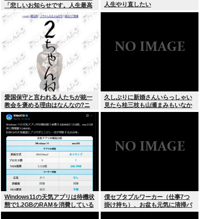
人生やり直したい
「悲しいお知らせです。人生最高
体重更新しました！デニムがきつ
いw」
愛国保守と言われる人たちが統一
久しぶりに新婚さんいらっしゃい
教会を褒める理由はなんなの?ニ
見たら桂三枝も山瀬まみもいなか
ュー速愛国保守は統一教会褒めて
った
る人が多い
Windows11の天気アプリは待機状
僕セプタプルワーカー（仕事7つ
態で1.2GBのRAMを消費している
掛け持ち）、お盆も元気に清掃バ
ことが判明www
イト！