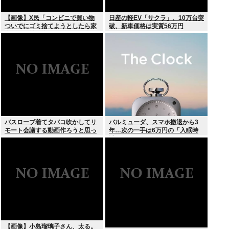
【画像】X民「コンビニで買い物
日産の軽EV「サクラ」、10万台突
ついでにゴミ捨てようとしたら家
破、新車価格は実質56万円
庭ゴミの持ち込みはダメって言わ
れた」
バスローブ着てタバコ吹かしてリ
バルミューダ、スマホ撤退から3
モート会議する動画作ろうと思っ
年…次の一手は6万円の「入眠時
てるんだが
計」
【画像】小島瑠璃子さん、太る。