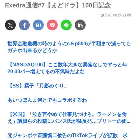
Exedra通信#7【まどドラ】100日記念
2025.06.24 21:00
世界金融危機の時のようにs＆p500が半額まで減っても
ガチホ出来るかどうか
【NASDAQ100】ここ数年大きな暴落なしでずっと年
20-30パー増えてるの不気味だよな
【SS】栞子「月影めぐり」
あいつほんま何とでもコラボするわ
【米国】「泣き言やめて仕事見つけろ。ラーメンを食
え」議員らの投稿にバンス氏が猛反発…ブリトーの価...
元ジャンポケ斉藤慎二被告のTikTokライブが拡散 求