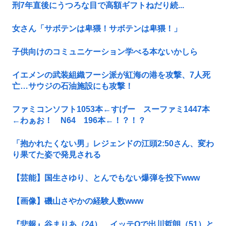
刑7年直後にうつろな目で高額ギフトねだり続...
女さん「サボテンは卑猥！サボテンは卑猥！」
子供向けのコミュニケーション学べる本ないかしら
イエメンの武装組織フーシ派が紅海の港を攻撃、7人死
亡…サウジの石油施設にも攻撃！
ファミコンソフト1053本←すげー スーファミ1447本
←わぁお！ N64 196本←！？！？
「抱かれたくない男」レジェンドの江頭2:50さん、変わ
り果てた姿で発見される
【芸能】国生さゆり、とんでもない爆弾を投下www
【画像】磯山さやかの経験人数www
『悲報』谷まりあ（24）、イッテQで出川哲朗（51）と