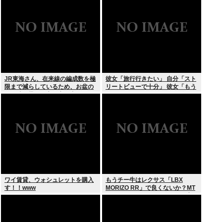
JR東海さん、在来線の編成数を極
彼女「旅行行きたい」 自分「スト
限まで減らしているため、お盆の
リートビューで十分」 彼女「もう
この時間帯でも立ち客が出てしま
いい （ドドンガドン」 これ俺が悪
う
いの？
ワイ賃貸、ウォシュレットを購入
もうチー牛はレクサス「LBX
す！！www
MORIZO RR」で良くないか？MT
ありのコンパクトAWD.そんな高
くないし株のあがりで買えるぞ