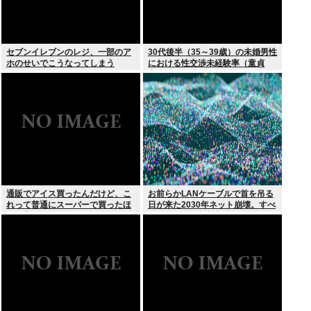
セブンイレブンのレジ、一部のア
30代後半（35～39歳）の未婚男性
ホのせいでこうなってしまう
における性交渉未経験率（童貞
率）が約26%（4人に1人）
通販でアイス買ったんだけど、こ
お前らかLANケーブルで首を吊る
れって普通にスーパーで買ったほ
日が来た2030年ネット崩壊。すべ
うが安くないか？
ての公開鍵を無効化するQデイ。
野良AI