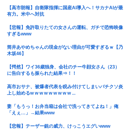
【高市朗報】自衛隊指揮に国産AI導入へ！サカナAIが最
有力。米中へ対抗
【悲報】免許取りたての女さんの運転、ガチで恐怖映像
すぎるwww
筒井あやめちゃんの現金がない理由が可愛すぎるｗ【乃
木坂46】
【愕然】ワイ36歳独身、会社のチー牛顔女さん（23）
に告白するも振られた結果⇒！！
高市おサナ、被爆者代表を睨み付けてしまいバチクソ炎
上し始めるw w w w w w w w w ...
妻「もうっ！お弁当箱は会社で洗ってきてよね！」俺
「えぇ…」→結果www
【悲報】テーザー銃の威力、けっこうエグいwww