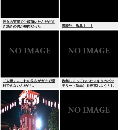
彼女の実家でご飯頂いたんだがす
腕時計、激臭！！！
き焼きの肉が鶏肉だった
「人妻」←これの良さがガチで理
数年しまっておいたマキタのバッ
解できないんだが…
テリー（新品）を充電しようとし
たらエラーで充電できないんだ
が！復活させる方法教えろ