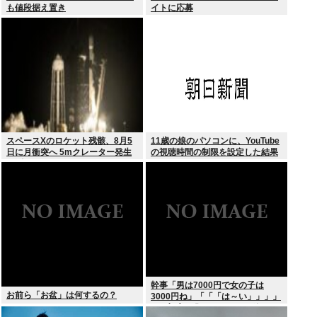
も値段据え置き
イトに応募
スペースXのロケット残骸、8月5
11歳の娘のパソコンに、YouTube
日に月衝突へ 5mクレーター発生
の視聴時間の制限を設定した結果
予測
幹事「男は7000円で女の子は
お前ら「お盆」は何するの？
3000円ね」「「「は～い」」」」
（ヽ´ん`）「あ？ ちょっと待て