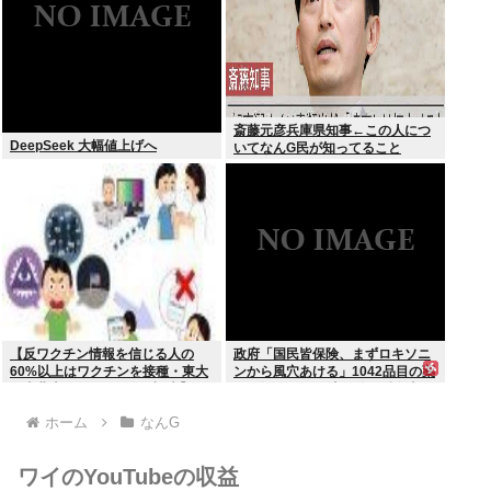
斎藤元彦兵庫県知事←この人につ
DeepSeek 大幅値上げへ
いてなんG民が知ってること
【反ワクチン情報を信じる人の
政府「国民皆保険、まずロキソニ
60%以上はワクチンを接種・東大
ンから風穴あける」1042品目の薬
と東北大が3万1000人を調査】ワ
価4分の1を保険適用外で財布直
クチン忌避と、信じている誤情報
撃、2027年3月開始
ホーム
なんG
の多さの双方に共通する要因は若
年、低収入、SNSから情報を得て
いる
ワイのYouTubeの収益