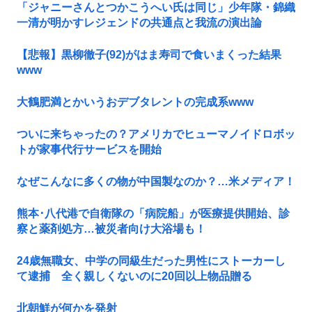
「ジャニーさんとつかこうへい氏は同じ」少年隊・錦織
一清が明かすレジェンドの共通点と我流の演出論
【悲報】黒柳徹子(92)がはま寿司で食いまくった結果
www
大鶴肥満とかいうおデブタレントの完成系www
ついに来ちゃったの？アメリカでヒューマノイドロボッ
トが家事代行サービスを開始
なぜこんなに多くの物が中国製なのか？…米メディア！
熊本･八代港で自衛隊の「病院船」が医療提供開始、診
察と薬剤処方…被災者向け大浴場も！
24歳無職女、中学の同級生だった男性にストーカーし
て逮捕 全く親しくないのに20回以上物品贈る
北朝鮮が何かを発射