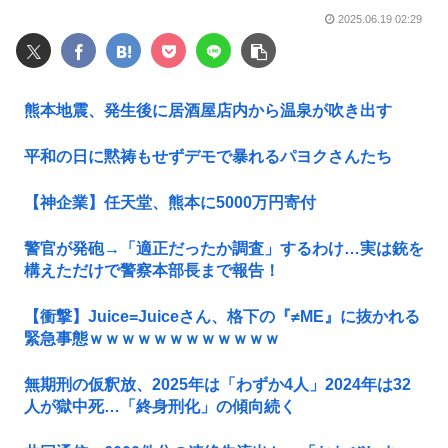
2025.06.19 02:29
熊本地震、発生後に居酒屋店内から温泉が吹き出す
平和の日に黙祷もせずデモで暴れるパヨクさんたち
【神企業】任天堂、熊本に5000万円寄付
警官が発砲→「適正だったか調査」するわけ…実は銃を
構えただけで警察本部長まで報告！
【衝撃】Juice=Juiceさん、格下の『≠ME』に抜かれる
緊急事態ｗｗｗｗｗｗｗｗｗｗｗｗ
無期刑の仮釈放、2025年は「わずか4人」2024年は32
人が獄中死…「終身刑化」の傾向続く