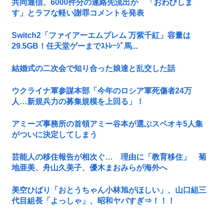
共同通信、6000件分の連絡先流出か 「おわびしま
す」とラフな軽い謝罪コメントを発表
Switch2「ファイアーエムブレム 万紫千紅」容量は
29.5GB！任天堂ゲーまでｽﾄﾚｰｼﾞ馬...
結婚式の二次会で知り合った娘達と乱交した話
ウクライナ軍参謀本部「今年のロシア軍死傷者24万
人…新規兵力の募集規模を上回る」！
アミーズ事務所の首領アミー谷本が選ぶスペオキ5人集
がついに決定してしまう
芸能人の移住報告が相次ぐ… 理由に「教育移住」 菊
地亜美、舟山久美子、優木まおみらが海外へ
美空ひばり「おとうちゃん小林旭がほしい」、山口組三
代目組長「よっしゃ」、昭和ヤバすぎ⇒！！！