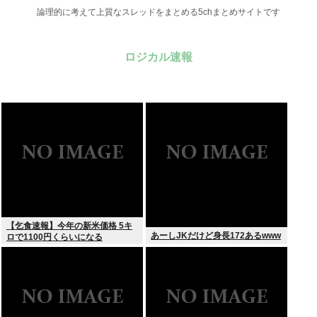
論理的に考えて上質なスレッドをまとめる5chまとめサイトです
ロジカル速報
【乞食速報】今年の新米価格 5キ
あーしJKだけど身長172あるwww
ロで1100円くらいになる