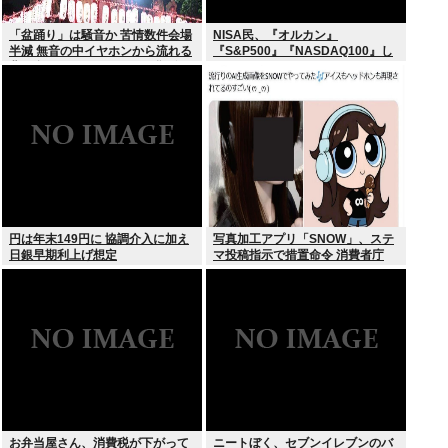
「盆踊り」は騒音か 苦情数件会場
NISA民、『オルカン』
半減 無音の中イヤホンから流れる
『S&P500』『NASDAQ100』し
曲に合わせ踊るサイレント盆ダン
か買わない
スも
円は年末149円に 協調介入に加え
写真加工アプリ「SNOW」、ステ
日銀早期利上げ想定
マ投稿指示で措置命令 消費者庁
お弁当屋さん、消費税が下がって
ニートぼく、セブンイレブンのバ