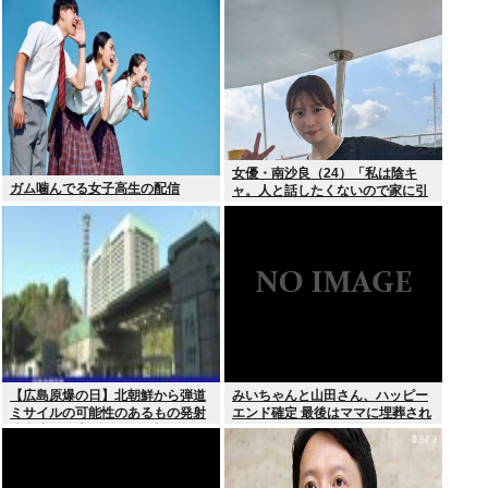
よ」
女優・南沙良（24）「私は陰キ
ガム噛んでる女子高生の配信
ャ。人と話したくないので家に引
きこもってPCでアニメを観ていた
い」
【広島原爆の日】北朝鮮から弾道
みいちゃんと山田さん、ハッピー
ミサイルの可能性のあるもの発射
エンド確定 最後はママに埋葬され
防衛省が発表8月6日 17時12分配
る
信