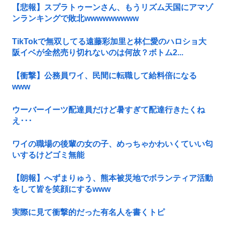
【悲報】スプラトゥーンさん、もうリズム天国にアマゾ
ンランキングで敗北wwwwwwwww
TikTokで無双してる遠藤彩加里と林仁愛のハロショ大
阪イベが全然売り切れないのは何故？ボトム2...
【衝撃】公務員ワイ、民間に転職して給料倍になる
www
ウーバーイーツ配達員だけど暑すぎて配達行きたくね
え･･･
ワイの職場の後輩の女の子、めっちゃかわいくていい匂
いするけどゴミ無能
【朗報】へずまりゅう、熊本被災地でボランティア活動
をして皆を笑顔にするwww
実際に見て衝撃的だった有名人を書くトピ