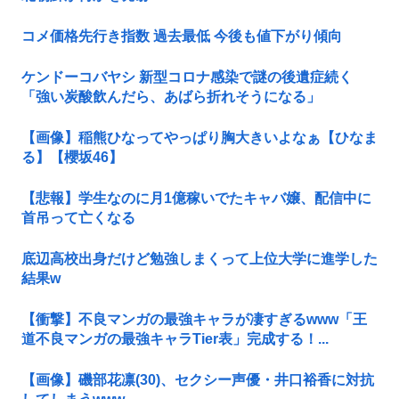
コメ価格先行き指数 過去最低 今後も値下がり傾向
ケンドーコバヤシ 新型コロナ感染で謎の後遺症続く
「強い炭酸飲んだら、あばら折れそうになる」
【画像】稲熊ひなってやっぱり胸大きいよなぁ【ひなま
る】【櫻坂46】
【悲報】学生なのに月1億稼いでたキャバ嬢、配信中に
首吊って亡くなる
底辺高校出身だけど勉強しまくって上位大学に進学した
結果w
【衝撃】不良マンガの最強キャラが凄すぎるwww「王
道不良マンガの最強キャラTier表」完成する！...
【画像】磯部花凛(30)、セクシー声優・井口裕香に対抗