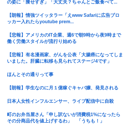
の姿に「痩せすぎ」「大丈夫？ちゃんとご飯食べて...
【朗報】情強ツイッタラー「えwww Safariに広告ブロ
ッカー入れたらyoutube prem...
【悲報】アメリカのIT企業、週6で朝9時から夜9時まで
働く労働スタイルが流行り始める
【悲報】有名漫画家、がんを公表「大腸癌になってしま
いました。肝臓に転移も見られてステージ4です」
ほんとその通りって事
【朗報】学生なのに月１億稼ぐキャバ嬢、発見される
日本人女性インフルエンサー、ライブ配信中に自殺
町のお弁当屋さん「申し訳ないが消費税1%になったら
その分商品代を値上げするわ」 「うちも！」