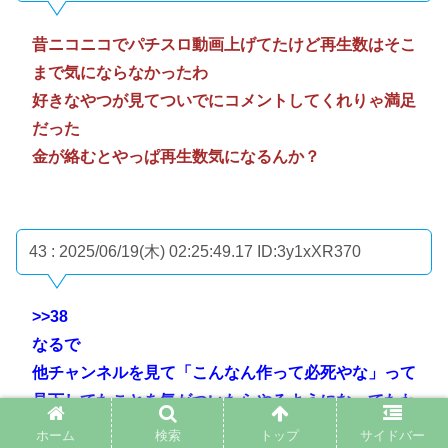
昔ニコニコでパチスロ動画上げてたけど再生数はそこ
まで気にならなかったわ
好きなやつが見てついでにコメントしてくれりゃ満足
だった
金が絡むとやっぱ再生数気になるんか？
43 : 2025/06/19(木) 02:25:49.17
ID:3y1xXR370
>>38
なるで
他チャンネルを見て「こんなん作って必死やな」って
見下してたことを気がついたらやるようになってたわ
そしたら同様の再生数命みたいなやつらと感情のチュ
ホーム
検索
トップ
サイドバー