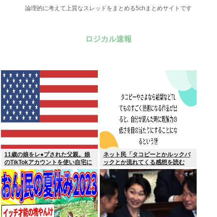
論理的に考えて上質なスレッドをまとめる5chまとめサイトです
ロジカル速報
11歳の娘をレ●プされた父親。娘
ネット民「タコピーとかルックバ
のTikTokアカウントを使い自宅に
ックとか流れてくる感想を読む
誘き出し、銃撃で天誅！
と、俺って理解力低すぎ！？ って
超凹む。つらい」