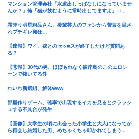
マンション管理会社「水道出しっぱなしになっていませ
んか？」俺「猫が飲むように常時出してますよ」⇒...
霜降り明星粗品さん、後輩芸人のファンから苦言を呈さ
れブチギレ発狂…
【速報】ワイ、嫁とのセッ■スが終了したけど質問あ
る？
【悲報】30代の男、ほぼもれなく彼岸島のこのエロシ
ーンで抜いてる件
れいわ新選組、解体www
部屋作りゲーム、確率で出現するイカを見るとクラッシ
ュする不具合が発生
【画像】大学生の頃に出会った小学生と大人になってか
ら再会し結婚した男、めちゃくちゃ叩かれてしまう...