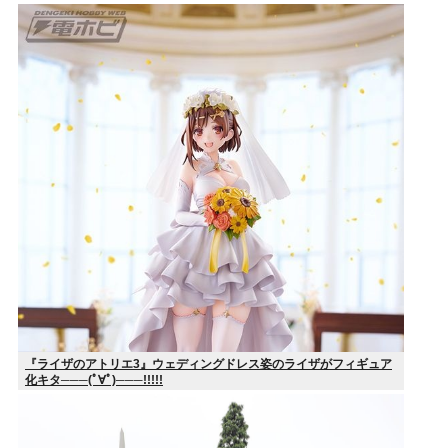
『ライザのアトリエ3』ウェディングドレス姿のライザがフィギュア
化キタ───(ﾟ∀ﾟ)───!!!!!