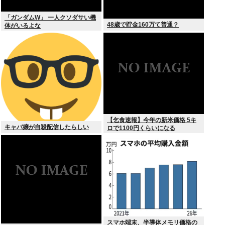
「ガンダムW」 一人クソダサい機
48歳で貯金160万て普通？
体がいるよな
【乞食速報】今年の新米価格 5キ
キャバ嬢が自殺配信したらしい
ロで1100円くらいになる
スマホ端末、半導体メモリ価格の