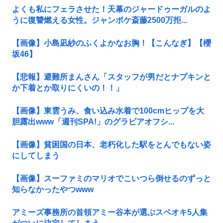
よくも私にフェラさせた！天幕のジャードゥーガルのよ
うに復讐燃える女性。ジャンポケ斎藤2500万拒...
【画像】小島凪紗のふくよかなお胸！【こんなぎ】【櫻
坂46】
【悲報】避難所まんさん「スタッフが男だとナプキンと
か下着とか取りにくいの！！」
【画像】東雲うみ、食い込み水着で100cmヒップを大
胆露出www「週刊SPA!」のグラビアオフシ...
【画像】貧困国の日本、老朽化した駅をとんでもない姿
にしてしまう
【画像】スーファミのマリオでこいつら倒せるのずっと
知らなかったやつwww
アミーズ事務所の首領アミー谷本が選ぶスペオキ5人集