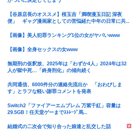
がついに決定してしまう
【谷原店長のオススメ】桜玉吉「満喫漫玉日記 深夜
便」 ギャグ漫画家としての苦悩経た中年の日常に共...
【画像】美人犯罪ランキング1位の女がヤバいwww
【画像】全身セックスの女www
無期刑の仮釈放、2025年は「わずか4人」2024年は32
人が獄中死…「終身刑化」の傾向続く
共同通信、6000件分の連絡先流出か 「おわびしま
す」とラフな軽い謝罪コメントを発表
Switch2「ファイアーエムブレム 万紫千紅」容量は
29.5GB！任天堂ゲーまでｽﾄﾚｰｼﾞ馬...
結婚式の二次会で知り合った娘達と乱交した話