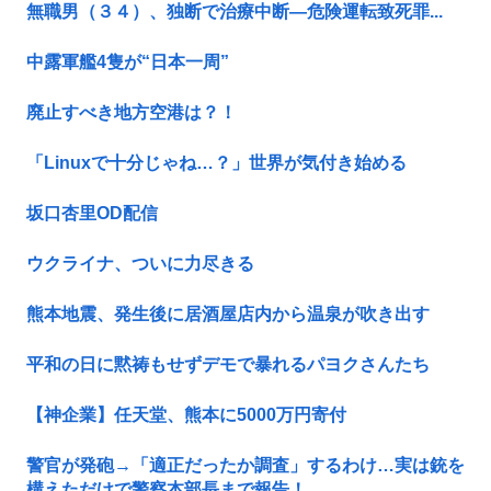
無職男（３４）、独断で治療中断―危険運転致死罪...
中露軍艦4隻が“日本一周”
廃止すべき地方空港は？！
「Linuxで十分じゃね…？」世界が気付き始める
坂口杏里OD配信
ウクライナ、ついに力尽きる
熊本地震、発生後に居酒屋店内から温泉が吹き出す
平和の日に黙祷もせずデモで暴れるパヨクさんたち
【神企業】任天堂、熊本に5000万円寄付
警官が発砲→「適正だったか調査」するわけ…実は銃を
構えただけで警察本部長まで報告！