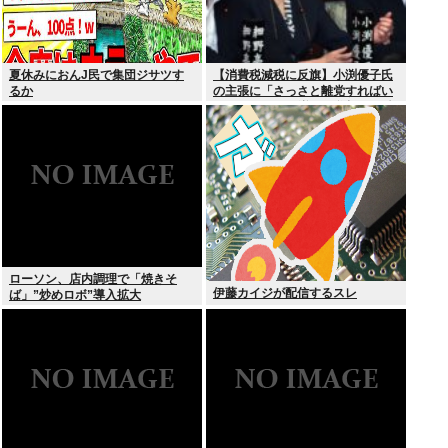
夏休みにおんJ民で集団ジサツす
【消費税減税に反旗】小渕優子氏
るか
の主張に「さっさと離党すればい
いのに」SNSで逆風…父親から続
く「消費税の系譜」とは
ローソン、店内調理で「焼きそ
伊藤カイジが配信するスレ
ば」”炒めロボ”導入拡大