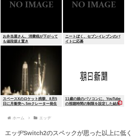
お弁当屋さん、消費税が下がって
ニートぼく、セブンイレブンのバ
も値段据え置き
イトに応募
スペースXのロケット残骸、8月5
11歳の娘のパソコンに、YouTube
日に月衝突へ 5mクレーター発生
の視聴時間の制限を設定した結果
予測
ホーム
エッヂ
エッヂSwitch2のスペックが思った以上に低く