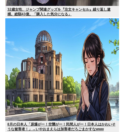
32歳女性、ジャンプ関連グッズを『注文キャンセル』繰り返し逮
捕。総額43億。「購入した気分になる」
8月の日本人「原爆がー！空襲がー！民間人がー！日本人はかわいそ
うな被害者！」→いやおまえらは加害者だろごまかすなwww