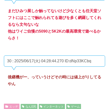
まだひみつ展しか触ってないけど少なくとも任天堂ソ
フトにはここで触れられてる遊びを多く網羅してくれ
るなら文句ないな
他はワイご自慢の5090と5K2Kの最高環境で遊べるか
らさ！
30 : 2025/06/17(火) 04:28:44.270
ID:dNp33KCbq
後継機がー、っていうけどその時には値上がりしてる
やん
エッヂ
なんE民
インターネット
ゲーム