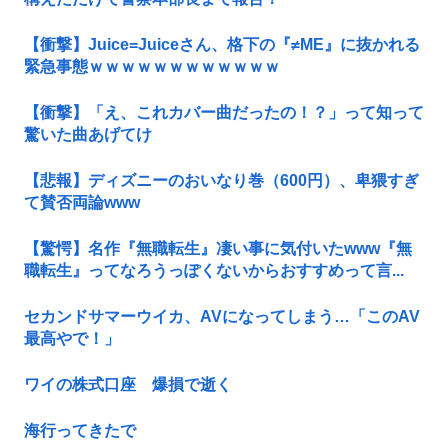
【衝撃】Juice=Juiceさん、格下の『≠ME』に抜かれる
緊急事態ｗｗｗｗｗｗｗｗｗｗｗｗ
【衝撃】「え、これカバー曲だったの！？」って知って
驚いた曲あげてけ
【悲報】ディズニーのおいなり巻（600円）、卑猥すぎ
て賛否両論www
【驚愕】名作『無職転生』凄い事に気付いたwww『無
職転生』ってなろうっぽくないからおすすめって言...
セカンドサマーウイカ、AVになってしまう…「このAV
最高やで！」
ワイの株式口座 爆損で逝く
海行ってきたで