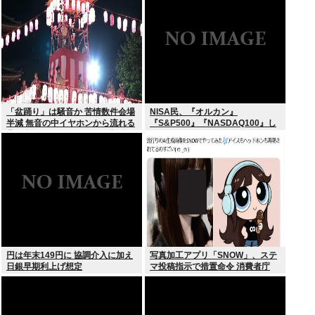
が！復活させる方法教えろ
「盆踊り」は騒音か 苦情数件会場
NISA民、『オルカン』
半減 無音の中イヤホンから流れる
『S&P500』『NASDAQ100』し
曲に合わせ踊るサイレント盆ダン
か買わない
スも
円は年末149円に 協調介入に加え
写真加工アプリ「SNOW」、ステ
日銀早期利上げ想定
マ投稿指示で措置命令 消費者庁