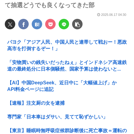
て抽選どうでも良くなってきた部
2025.06.17 04:30
パヨク「アジア人民、中国人民と連帯して戦おー！悪政
高市を打倒するぞー！」
「安物買いの銭失いだったねぇ」とインドネシア高速鉄
道の最終処分に日本側騒然、国家予算は使わないと...
【AI】中国DeepSeek、近日中に「大幅値上げ」か
API料金ページに追記
【速報】注文厨の女を逮捕
専門家「日本車はダサい、見てて恥ずかしい」
【東京】睡眠時無呼吸症候群診断後に死亡事故＝運転の