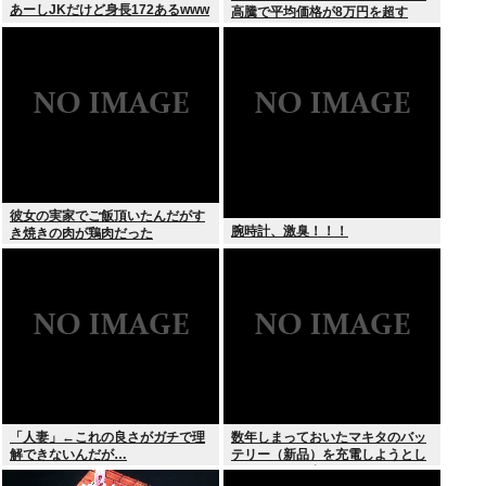
あーしJKだけど身長172あるwww
高騰で平均価格が8万円を超す
彼女の実家でご飯頂いたんだがす
腕時計、激臭！！！
き焼きの肉が鶏肉だった
「人妻」←これの良さがガチで理
数年しまっておいたマキタのバッ
解できないんだが…
テリー（新品）を充電しようとし
たらエラーで充電できないんだ