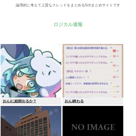
論理的に考えて上質なスレッドをまとめる5chまとめサイトです
ロジカル速報
おんjに絵師おるか？
おんj終わる