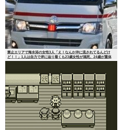
禁止エリアで海水浴の女性3人「え！なんか沖に流されてるんどけ
ど！！」1人は自力で岸に辿り着くも23歳女性が溺死、24歳が重体