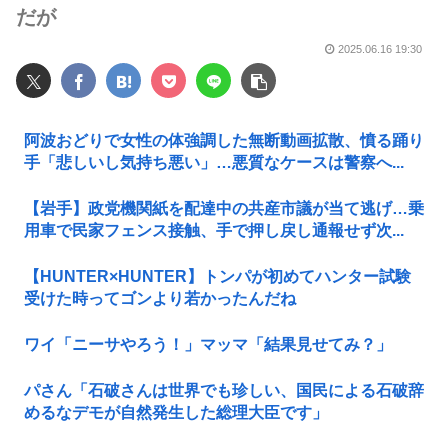
だが
2025.06.16 19:30
阿波おどりで女性の体強調した無断動画拡散、憤る踊り
手「悲しいし気持ち悪い」…悪質なケースは警察へ...
【岩手】政党機関紙を配達中の共産市議が当て逃げ…乗
用車で民家フェンス接触、手で押し戻し通報せず次...
【HUNTER×HUNTER】トンパが初めてハンター試験
受けた時ってゴンより若かったんだね
ワイ「ニーサやろう！」マッマ「結果見せてみ？」
パさん「石破さんは世界でも珍しい、国民による石破辞
めるなデモが自然発生した総理大臣です」