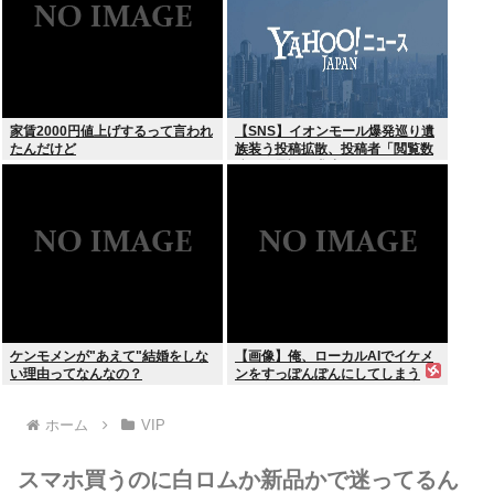
家賃2000円値上げするって言われ
【SNS】イオンモール爆発巡り遺
たんだけど
族装う投稿拡散、投稿者「閲覧数
稼ぎや承認欲求止まらなくなっ
た」
ケンモメンが"あえて"結婚をしな
【画像】俺、ローカルAIでイケメ
い理由ってなんなの？
ンをすっぽんぽんにしてしまう
www
ホーム
VIP
スマホ買うのに白ロムか新品かで迷ってるん