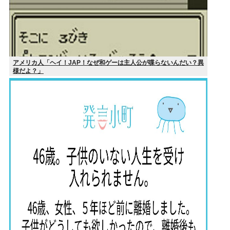
アメリカ人「ヘイ！JAP！なぜ和ゲーは主人公が喋らないんだい？異
様だよ？」