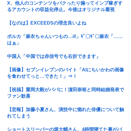
X、他人のコンテンツをパクったり煽ってインプ稼ぎす
るアカウントの収益化停止。今後はオリジナル重視
【なのは】EXCEEDSの理念良いよね
ポルカ「麻衣ちゃんいつもの…///」ｷﾞ〇ｷﾞ〇麻衣「……
はぁ」
中国人「中国では赤信号でも右折できます」
【画像】セブンイレブンのバイト「AIにちいかわの画像
を食わせてっと…できた！」⇒！
【祝福】重岡大毅がパパに！濵田崇裕と同時結婚発表で
ファン歓喜
【悲報】加藤小夏さん、演技中に惚れた俳優について触
れてしまう
ショートスリーパーの堀大輔さん、4時間寝てた事がバ