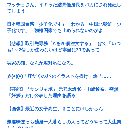
マッチョさん、イキった結果低身長をバカにされ発狂し
てしまう
日本韓国台湾「少子化です」←わかる 中国北朝鮮「少
子化です」←強権国家でも止められないのかよ
【悲報】取引先専務「Aを20個注文する」 ぼく「いつ
も1～2個しか使わないけど本当に20であって...
実家の猫、なんか塩対応になる。
彡(●)(●)「汗だくのJKのイラストを描け」烙「……」
【芸能】『サンジャポ』 元乃木坂46・山崎怜奈、突然
「妊娠」だけ公表した理由を語る
【画像】最近の女子高生、まことにけしからん
無趣味ぼっち独身一人暮らしの人ってどうやって人生楽