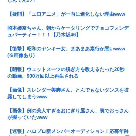
しんでんの？
【疑問】「エ口アニメ」が一向に進化しない理由www
岡本姫奈ちゃん、朝からケータリングでチョコフォンデ
ュパーティー！！！【乃木坂46】
【衝撃】昭和のヤンキー女、まあまあ素行が悪いwww
(※画像あり)
【朗報】ウェットスーツの脱ぎ方を教えるたった20秒
の動画、900万回以上再生される
【画像】スレンダー美脚さん、とんでもないダンスを披
露してしまうwww
【画像】例の美人すぎるおにぎり屋さん、裏でおっさん
が握っていたwww
【速報】ハロプロ新メンバーオーディション！応募年齢