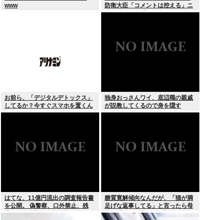
www
防衛大臣「コメントは控える」ニ
ュー速愛国者「辺野古！」
お前ら、「デジタルデトックス」
独身おっさんワイ、底辺職の親戚
してるか？今すぐスマホを置くん
が説教してくるので身を隠す
だ。
はてな、11億円流出の調査報告書
糖質寛解傾向なんだが、「猫が満
を公開。 偽警察、口外禁止、残
足げな返事してる」と言ったら母
業・休日出勤200時間越、孤
親に「お気の毒w」と言われた