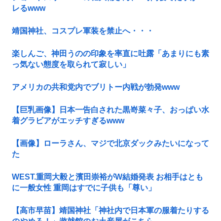
レるwww
靖国神社、コスプレ軍装を禁止へ・・・
楽しんご、神田うのの印象を率直に吐露「あまりにも素
っ気ない態度を取られて寂しい」
アメリカの共和党内でブリトー内戦が勃発www
【巨乳画像】日本一告白された黒嵜菜々子、おっぱい水
着グラビアがエッチすぎるwww
【画像】ローラさん、マジで北京ダックみたいになって
た
WEST.重岡大毅と濱田崇裕がW結婚発表 お相手はとも
に一般女性 重岡はすでに子供も「尊い」
【高市早苗】靖国神社「神社内で日本軍の服着たりする