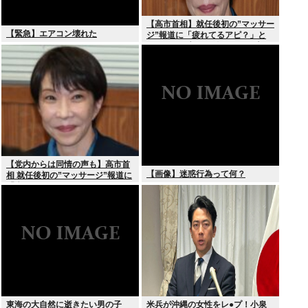
【高市首相】就任後初の”マッサー
【緊急】エアコン壊れた
ジ”報道に「疲れてるアピ？」と
SNSでは一部から冷ややかな声…
被災地視察”PV動画”から続く不信
【党内からは同情の声も】高市首
【画像】迷惑行為って何？
相 就任後初の”マッサージ”報道に
「疲れてるアピ？」とSNSでは一
部から冷ややかな声…被災地視
察”PV動画”から続く不信
東海の大自然に逝きたい男の子
米兵が沖縄の女性をレ●プ！小泉