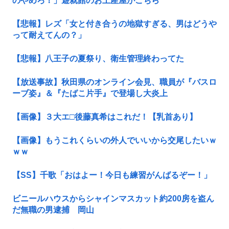
のやめろ！」遊就館のお土産屋がこちら
【悲報】レズ「女と付き合うの地獄すぎる、男はどうや
って耐えてんの？」
【悲報】八王子の夏祭り、衛生管理終わってた
【放送事故】秋田県のオンライン会見、職員が『バスロ
ーブ姿』＆『たばこ片手』で登場し大炎上
【画像】３大エ□後藤真希はこれだ！【乳首あり】
【画像】もうこれくらいの外人でいいから交尾したいｗ
ｗｗ
【SS】千歌「おはよー！今日も練習がんばるぞー！」
ビニールハウスからシャインマスカット約200房を盗ん
だ無職の男逮捕 岡山