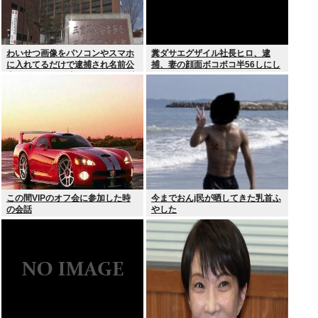
わいせつ画像をパソコンやスマホ
糞ダサエグザイル社長ヒロ、逮
に入れてるだけで逮捕され名前公
捕、妻の顔面ボコボコ半56しにし
表、クビになる時代 アメリカの情
た。
報機関が警察庁に情報提供
この間VIPのオフ会に参加した時
今までおんj民が晒してきた乳首ふ
の会話
やした