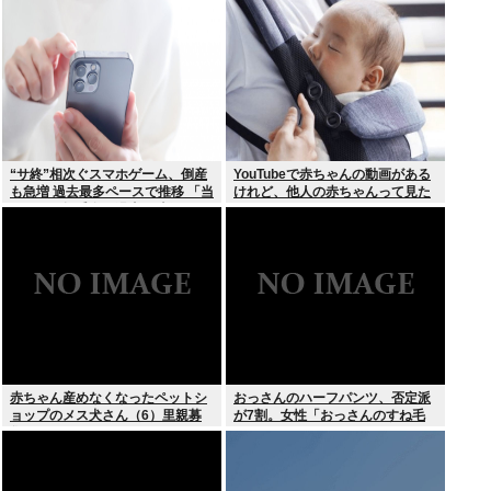
立…。やばすぎて草はえる
“サ終”相次ぐスマホゲーム、倒産
YouTubeで赤ちゃんの動画がある
も急増 過去最多ペースで推移 「当
けれど、他人の赤ちゃんって見た
たれば一攫千金」過去の時代に
いのか？
赤ちゃん産めなくなったペットシ
おっさんのハーフパンツ、否定派
ョップのメス犬さん（6）里親募
が7割。女性「おっさんのすね毛
集されてしまうwww
なんて見たくないじゃないですか
w」